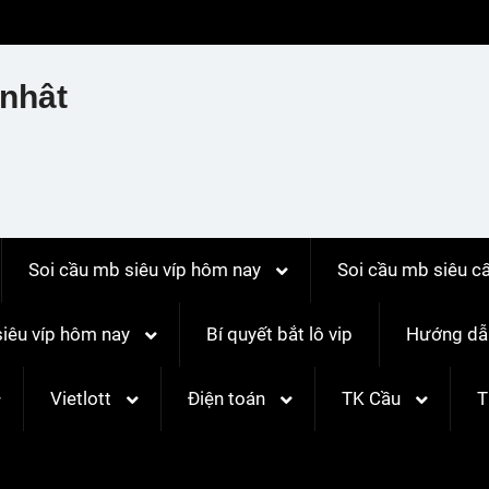
 nhât
Soi cầu mb siêu víp hôm nay
Soi cầu mb siêu c
siêu víp hôm nay
Bí quyết bắt lô vip
Hướng dẫn
Vietlott
Điện toán
TK Cầu
T