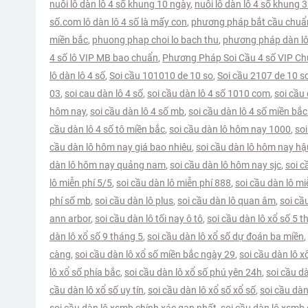
nuôi lô dàn lô 4 số khung 10 ngày
,
nuôi lô dàn lô 4 số khung 
số.com lô dàn lô 4 số là mấy con
,
phương pháp bắt cầu chuẩn
miền bắc
,
phuong phap choi lo bach thu
,
phương pháp dàn lô 
4 số lô VIP MB bao chuẩn
,
Phương Pháp Soi Cầu 4 số VIP Ch
lô dàn lô 4 số
,
Soi cầu 101010 de 10 so
,
Soi cầu 2107 de 10 s
03
,
soi cau dàn lô 4 số
,
soi cầu dàn lô 4 số 1010 com
,
soi cầu 
hôm nay
,
soi cầu dàn lô 4 số mb
,
soi cầu dàn lô 4 số miền bắc
cầu dàn lô 4 số tô miền bắc
,
soi cầu dàn lô hôm nay 1000
,
soi
cầu dàn lô hôm nay giá bao nhiêu
,
soi cầu dàn lô hôm nay hậ
dàn lô hôm nay quảng nam
,
soi cầu dàn lô hôm nay sjc
,
soi c
lô miễn phí 5/5
,
soi cầu dàn lô miễn phí 888
,
soi cầu dàn lô m
phí số mb
,
soi cầu dàn lô plus
,
soi cầu dàn lô quan âm
,
soi cầ
ann arbor
,
soi cầu dàn lô tối nay ô tô
,
soi cầu dàn lô xổ số 5 t
dàn lô xổ số 9 tháng 5
,
soi cầu dàn lô xổ số dự đoán ba miền
,
càng
,
soi cầu dàn lô xổ số miền bắc ngày 29
,
soi cầu dàn lô x
lô xổ số phía bắc
,
soi cầu dàn lô xổ số phú yên 24h
,
soi cầu d
cầu dàn lô xổ số uy tín
,
soi cầu dàn lô xổ số xổ số
,
soi cầu dà
soi cầu dàn lô xsmb chính xác gan nhất
,
soi cầu dàn lô xsmb