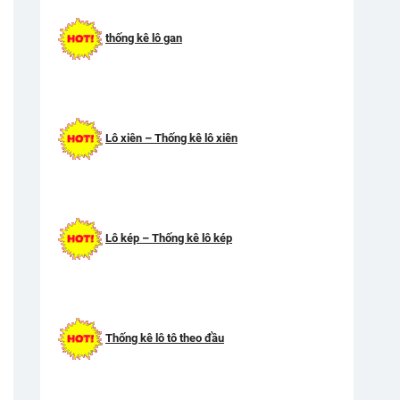
thống kê lô gan
Lô xiên – Thống kê lô xiên
Lô kép – Thống kê lô kép
Thống kê lô tô theo đầu