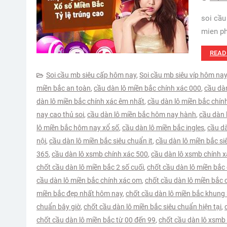
soi cầu 
mien ph
READ
Soi cầu mb siêu cấp hôm nay
,
Soi cầu mb siêu víp hôm na
miền bắc an toàn
,
cầu dàn lô miền bắc chính xác 000
,
cầu dàn
dàn lô miền bắc chính xác êm nhất
,
cầu dàn lô miền bắc chín
nay cao thủ soi
,
cầu dàn lô miền bắc hôm nay hành
,
cầu dàn 
lô miền bắc hôm nay xổ số
,
cầu dàn lô miền bắc ingles
,
cầu dà
nội
,
cầu dàn lô miền bắc siêu chuẩn it
,
cầu dàn lô miền bắc si
365
,
cầu dàn lô xsmb chính xác 500
,
cầu dàn lô xsmb chính x
chốt cầu dàn lô miền bắc 2 số cuối
,
chốt cầu dàn lô miền bắc
cầu dàn lô miền bắc chính xác om
,
chốt cầu dàn lô miền bắc 
miền bắc đẹp nhất hôm nay
,
chốt cầu dàn lô miền bắc khung
chuẩn bây giờ
,
chốt cầu dàn lô miền bắc siêu chuẩn hiện tại
,
chốt cầu dàn lô miền bắc từ 00 đến 99
,
chốt cầu dàn lô xsmb