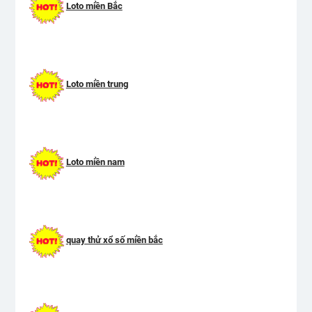
Loto miền Bắc
Loto miền trung
Loto miền nam
quay thử xổ số miền bắc