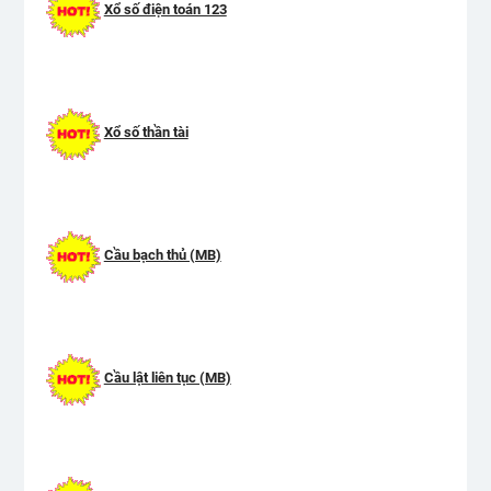
Xổ số điện toán 123
Xổ số thần tài
Cầu bạch thủ (MB)
Cầu lật liên tục (MB)