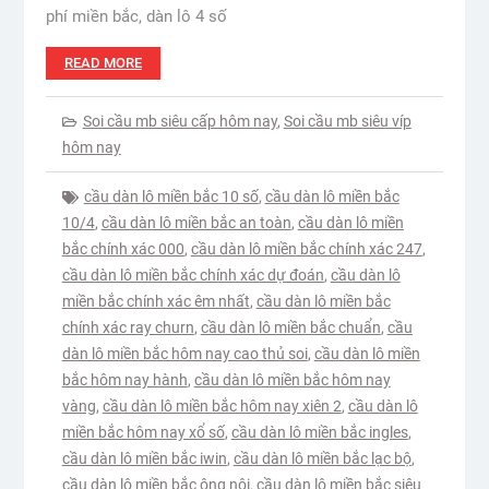
phí miền bắc, dàn lô 4 số
READ MORE
Soi cầu mb siêu cấp hôm nay
,
Soi cầu mb siêu víp
hôm nay
cầu dàn lô miền bắc 10 số
,
cầu dàn lô miền bắc
10/4
,
cầu dàn lô miền bắc an toàn
,
cầu dàn lô miền
bắc chính xác 000
,
cầu dàn lô miền bắc chính xác 247
,
cầu dàn lô miền bắc chính xác dự đoán
,
cầu dàn lô
miền bắc chính xác êm nhất
,
cầu dàn lô miền bắc
chính xác ray churn
,
cầu dàn lô miền bắc chuẩn
,
cầu
dàn lô miền bắc hôm nay cao thủ soi
,
cầu dàn lô miền
bắc hôm nay hành
,
cầu dàn lô miền bắc hôm nay
vàng
,
cầu dàn lô miền bắc hôm nay xiên 2
,
cầu dàn lô
miền bắc hôm nay xổ số
,
cầu dàn lô miền bắc ingles
,
cầu dàn lô miền bắc iwin
,
cầu dàn lô miền bắc lạc bộ
,
cầu dàn lô miền bắc ông nội
,
cầu dàn lô miền bắc siêu