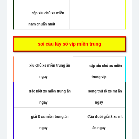
cặp xỉu chủ xs miền
nam chuẩn nhất
soi cầu lấy số víp miền trung
xỉu chủ xs miền trung ăn
cặp xỉu chủ xs miền
ngay
trung víp
đặc biệt xs miền trung ăn
song thủ lô xs mt ăn
ngay
ngay
giải 8 xs miền trung ăn
đầu đuôi giải 8 xs mt
ngay
ăn ngay