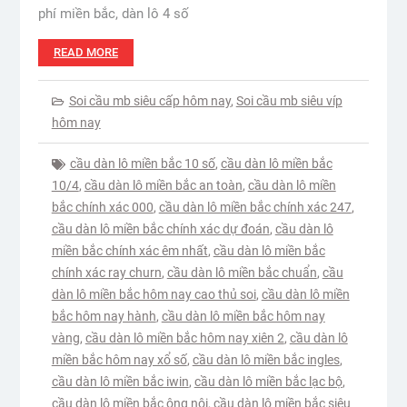
phí miền bắc, dàn lô 4 số
READ MORE
Soi cầu mb siêu cấp hôm nay
,
Soi cầu mb siêu víp
hôm nay
cầu dàn lô miền bắc 10 số
,
cầu dàn lô miền bắc
10/4
,
cầu dàn lô miền bắc an toàn
,
cầu dàn lô miền
bắc chính xác 000
,
cầu dàn lô miền bắc chính xác 247
,
cầu dàn lô miền bắc chính xác dự đoán
,
cầu dàn lô
miền bắc chính xác êm nhất
,
cầu dàn lô miền bắc
chính xác ray churn
,
cầu dàn lô miền bắc chuẩn
,
cầu
dàn lô miền bắc hôm nay cao thủ soi
,
cầu dàn lô miền
bắc hôm nay hành
,
cầu dàn lô miền bắc hôm nay
vàng
,
cầu dàn lô miền bắc hôm nay xiên 2
,
cầu dàn lô
miền bắc hôm nay xổ số
,
cầu dàn lô miền bắc ingles
,
cầu dàn lô miền bắc iwin
,
cầu dàn lô miền bắc lạc bộ
,
cầu dàn lô miền bắc ông nội
,
cầu dàn lô miền bắc siêu