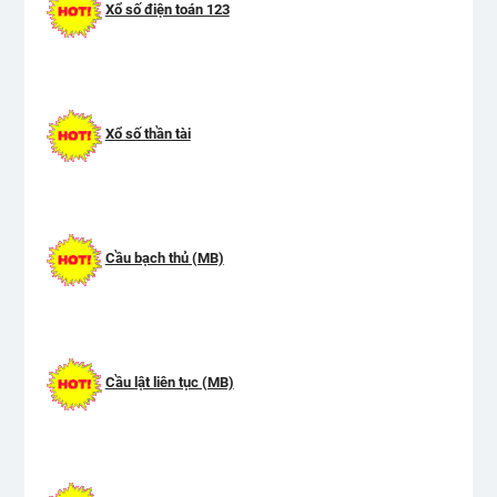
Xổ số điện toán 123
Xổ số thần tài
Cầu bạch thủ (MB)
Cầu lật liên tục (MB)