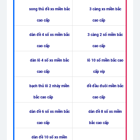
song thủ đề xs miền bắc
3 càng xs miền bắc
cao cấp
cao cấp
dàn đề 4 số xs miền bắc
3 càng 2 số miền bắc
cao cấp
cao cấp
dàn lô 4 số xs miền bắc
lô 10 số miền bắc cao
cao cấp
cấp víp
bạch thủ lô 2 nháy miền
đề đầu đuôi miền bắc
bắc cao cấp
cao cấp
dàn đề 6 số xs miền bắc
dàn đề 8 số xs miền
cao cấp
bắc cao cấp
dàn đề 10 số xs miền