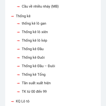
Cầu về nhiều nháy (MB)
Thống kê
thống kê lô gan
Thống kê lô xiên
Thống kê lô kép
Thống kê Đầu
Thống kê Đuôi
Thống kê Đầu – Đuôi
Thống kê Tổng
Tần suất xuất hiện
TK từ 00 đến 99
KQ Lô tô