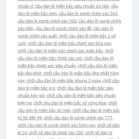
chuẩn it
,
cầu dàn lô miền bắc siêu chuẩn ưu tiên
,
cầu
dàn lô miền bắc xem
,
cầu dàn lô xsmb chính xác 365
,
cầu dàn lô xsmb chính xác 500
,
cầu dàn lô xsmb chính
xác diễn
,
cầu dàn lô xsmb chính xác đề
,
cầu dàn lô
xsmb chính xác suất
,
chốt cầu dàn lô miền bắc 2 số
cuối
,
chốt cầu dàn lô miền bắc chính xác bữa nay
,
chốt cầu dàn lô miền bắc chính xác miền bắc
,
chốt
cầu dàn lô miền bắc chính xác om
,
chốt cầu dàn lô
miền bắc chính xác siêu chuẩn
,
chốt cầu dàn lô miền
bắc đại phát
,
chốt cầu dàn lô miền bắc đẹp nhất hôm
nay
,
chốt cầu dàn lô miền bắc khung 3 ngày
,
chốt cầu
dàn lô miền bắc org
,
chốt cầu dàn lô miền bắc siêu
chuẩn bây giờ
,
chốt cầu dàn lô miền bắc siêu chuẩn
hiện tại
,
chốt cầu dàn lô miền bắc số công khai
,
chốt
cầu dàn lô miền bắc số mấy
,
chốt cầu dàn lô miền bắc
từ 00 đến 99
,
chốt cầu dàn lô xsmb chính xác 777
,
chốt cầu dàn lô xsmb chính xác hôm nay
,
chốt số dàn
lô 24
,
chốt số dàn lô chính xác 200
,
chốt số dàn lô