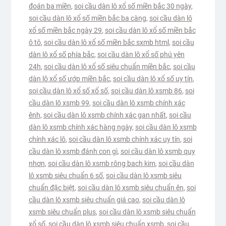
đoán ba miền
,
soi cầu dàn lô xổ số miền bắc 30 ngày
,
soi cầu dàn lô xổ số miền bắc ba càng
,
soi cầu dàn lô
xổ số miền bắc ngày 29
,
soi cầu dàn lô xổ số miền bắc
ô tô
,
soi cầu dàn lô xổ số miền bắc sxmb html
,
soi cầu
dàn lô xổ số phía bắc
,
soi cầu dàn lô xổ số phú yên
24h
,
soi cầu dàn lô xổ số siêu chuẩn miền bắc
,
soi cầu
dàn lô xổ số ướp miền bắc
,
soi cầu dàn lô xổ số uy tín
,
soi cầu dàn lô xổ số xổ số
,
soi cầu dàn lô xsmb 86
,
soi
cầu dàn lô xsmb 99
,
soi cầu dàn lô xsmb chính xác
ênh
,
soi cầu dàn lô xsmb chính xác gan nhất
,
soi cầu
dàn lô xsmb chính xác hàng ngày
,
soi cầu dàn lô xsmb
chính xác lô
,
soi cầu dàn lô xsmb chính xác uy tín
,
soi
cầu dàn lô xsmb đánh con gì
,
soi cầu dàn lô xsmb quy
nhơn
,
soi cầu dàn lô xsmb rông bach kim
,
soi cầu dàn
lô xsmb siêu chuẩn 6 số
,
soi cầu dàn lô xsmb siêu
chuẩn đặc biệt
,
soi cầu dàn lô xsmb siêu chuẩn ên
,
soi
cầu dàn lô xsmb siêu chuẩn giá cao
,
soi cầu dàn lô
xsmb siêu chuẩn plus
,
soi cầu dàn lô xsmb siêu chuẩn
xổ số
,
soi cầu dàn lô xsmb siêu chuẩn xsmb
,
soi cầu