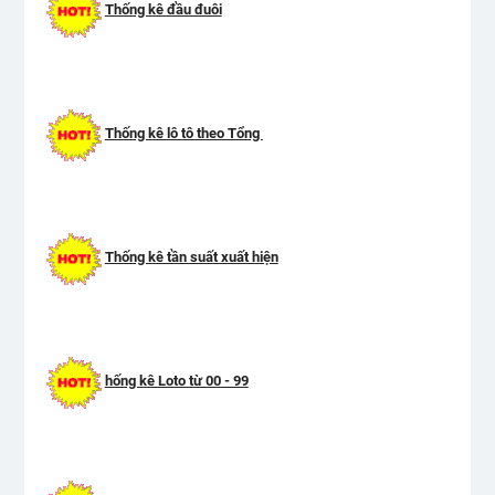
Thống kê đầu đuôi
Thống kê lô tô theo Tổng
Thống kê tần suất xuất hiện
hống kê Loto từ 00 - 99