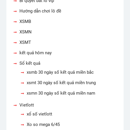
Bí quyết bắt lô vip
Hướng dẫn chơi lô đề
XSMB
XSMN
XSMT
kết quả hôm nay
Sổ kết quả
xsmb 30 ngày số kết quả miền bắc
xsmt 30 ngày số kết quả miền trung
xsmn 30 ngày số kết quả miền nam
Vietlott
xổ số vietlott
Xo so mega 6/45