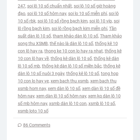
247
,
soi lô 10 số chuẩn nhất
,
soi lô 10 số giờ hoàng
đạo
,
soi lô 10 số hôm nay
,
soi lo 10 số miễn phí
,
soi lô
10 số rbk
,
soi lô 10 số rồng bạch kim
,
soi lô 10 víp
,
soi
lô rồng bạch kim
,
soi lô rồng bạch kim miễn phí
,
Tần
suất dàn lô 10 số
,
tham khảo dàn lô 10 số
,
Tham khảo
song thu XSMB
,
thế nào là dàn lô 10 số
,
thống kê 10
con lô hay ra
,
thong ke 10 con lo hay ra nhat
,
thống kê
10 con lô hay về
,
thống kê dàn lô 10 số
,
thống kê dàn
lô 10 số mb
,
thống kê dàn lô 10 số miền bắc
,
thống kê
dàn lô 10 số nuôi 3 ngày
,
thống kê lô 10 số
,
tong hop
10 con lo hay ve
,
xem bach thu xsmb
,
xem bach thu
xsmb hom nay
,
xem dàn lô 10 số
,
xem dàn lô 10 số đề
hôm nay
,
xem dàn lô 10 số hôm nay
,
xem kq dàn lô 10
số mb hôm nay
,
xsmb dàn lô 10 con
,
xsmb lô 10 số
,
xsmb loto 10 số
86 Comments