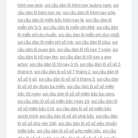
hôm nay iwin
,
soi cầu dàn lô hôm nay quảng nam
,
soi
cầu dàn lô hôm nay sjc
,
soi cầu dàn lô hôm nay ướp
,
soi cầu dàn lô miền bắc hôm nay là
,
soi cầu dàn lô
miễn phí 5/5
,
soi cầu dàn lô miễn phí 888
,
soi cầu dàn
lô miễn phí de chuẩn
,
soi cầu dàn lô miễn phí duy nhất
,
soi cầu dàn lô miễn phí số mb
,
soi cầu dàn lô plus
,
soi
cầu dàn lô quan âm
,
soi cầu dàn lô tối nay 7 ngày
,
soi
cầu dàn lô tối nay êm
,
soi cầu dàn lô tối nay o ann
arbor
,
soi cầu dàn lô tối nay ô tô
,
soi cầu dàn lô xổ số 5
tháng 6
,
soi cầu dàn lô xổ số 7 tháng 2
,
soi cầu dàn lô
xổ số 9 số
,
soi cầu dàn lô xổ số 9 tháng 5
,
soi cầu dàn
lô xổ số dự đoán ba miền
,
soi cầu dàn lô xổ số miền
bắc 30 ngày
,
soi cầu dàn lô xổ số miền bắc ba càng
,
soi cầu dàn lô xổ số miền bắc ngày 29
,
soi cầu dàn lô
xổ số miền bắc ô tô
,
soi cầu dàn lô xổ số miền bắc
sxmb html
,
soi cầu dàn lô xổ số phía bắc
,
soi cầu dàn
lô xổ số phú yên 24h
,
soi cầu dàn lô xổ số siêu chuẩn
miền bắc
,
soi cầu dàn lô xổ số ướp miền bắc
,
soi cầu