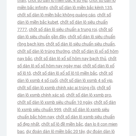
thần
,
chốt số dàn lô miền bắc 4 số vip
,
chốt số dàn lô
miền bắc infinity
,
chốt số dàn lô miền bắc kênh 135
,
chốt số dàn lô miền bắc không quảng cáo
,
chốt số
dàn lô miền bắc kubet
,
chốt số dàn lô siêu chuẩn
7777
,
chốt số dàn lô siêu chuẩn a trung roi
,
chốt số
dàn lô siêu chuẩn gần đây
,
chốt số dàn lô siêu chuẩn
rồng bạch kim
,
chốt số dàn lô siêu chuẩn siêu chuẩn
,
chốt số dàn lô trúng thưởng
,
chốt số dàn lô xổ số hôm
nay bắc
,
chốt số dàn lô xổ số hôm nay bạch thủ
,
chốt
số dàn lô xổ số hôm nay ngày mai
,
chốt số dàn lô xổ
số lô tô
,
chốt số dàn lô xổ số lô tô miền bắc
,
chốt số
dàn lô xsmb 4 số cuối
,
chốt số dàn lô xsmb 4 số vip
,
chốt số dàn lô xsmb chính xác ai trúng rồi
,
chốt số
dàn lô xsmb chính xác sô
,
chốt số dàn lô xsmb pro
,
chốt số dàn lô xsmb siêu chuẩn 10 ngày
,
chốt số dàn
lô xsmb siêu chuẩn 999
,
chốt số dàn lô xsmb siêu
chuẩn bắc hôm nay
,
chốt số dàn lô xsmb siêu chuẩn
số đẹp nhất
,
chốt số lô đề miền bắc
,
dan lo 8 con mien
bac
,
dự đoán dàn lô miền bắc 20 tây
,
dự đoán dàn lô