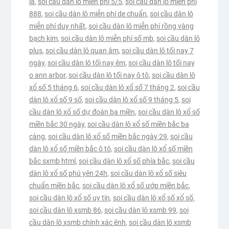
là
,
soi cầu dàn lô miễn phí 5/5
,
soi cầu dàn lô miễn phí
888
,
soi cầu dàn lô miễn phí de chuẩn
,
soi cầu dàn lô
miễn phí duy nhất
,
soi cầu dàn lô miễn phí rồng vàng
bạch kim
,
soi cầu dàn lô miễn phí số mb
,
soi cầu dàn lô
plus
,
soi cầu dàn lô quan âm
,
soi cầu dàn lô tối nay 7
ngày
,
soi cầu dàn lô tối nay êm
,
soi cầu dàn lô tối nay
o ann arbor
,
soi cầu dàn lô tối nay ô tô
,
soi cầu dàn lô
xổ số 5 tháng 6
,
soi cầu dàn lô xổ số 7 tháng 2
,
soi cầu
dàn lô xổ số 9 số
,
soi cầu dàn lô xổ số 9 tháng 5
,
soi
cầu dàn lô xổ số dự đoán ba miền
,
soi cầu dàn lô xổ số
miền bắc 30 ngày
,
soi cầu dàn lô xổ số miền bắc ba
càng
,
soi cầu dàn lô xổ số miền bắc ngày 29
,
soi cầu
dàn lô xổ số miền bắc ô tô
,
soi cầu dàn lô xổ số miền
bắc sxmb html
,
soi cầu dàn lô xổ số phía bắc
,
soi cầu
dàn lô xổ số phú yên 24h
,
soi cầu dàn lô xổ số siêu
chuẩn miền bắc
,
soi cầu dàn lô xổ số ướp miền bắc
,
soi cầu dàn lô xổ số uy tín
,
soi cầu dàn lô xổ số xổ số
,
soi cầu dàn lô xsmb 86
,
soi cầu dàn lô xsmb 99
,
soi
cầu dàn lô xsmb chính xác ênh
,
soi cầu dàn lô xsmb