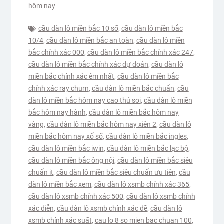
hôm nay
cầu dàn lô miền bắc 10 số
,
cầu dàn lô miền bắc
10/4
,
cầu dàn lô miền bắc an toàn
,
cầu dàn lô miền
bắc chính xác 000
,
cầu dàn lô miền bắc chính xác 247
,
cầu dàn lô miền bắc chính xác dự đoán
,
cầu dàn lô
miền bắc chính xác êm nhất
,
cầu dàn lô miền bắc
chính xác ray churn
,
cầu dàn lô miền bắc chuẩn
,
cầu
dàn lô miền bắc hôm nay cao thủ soi
,
cầu dàn lô miền
bắc hôm nay hành
,
cầu dàn lô miền bắc hôm nay
vàng
,
cầu dàn lô miền bắc hôm nay xiên 2
,
cầu dàn lô
miền bắc hôm nay xổ số
,
cầu dàn lô miền bắc ingles
,
cầu dàn lô miền bắc iwin
,
cầu dàn lô miền bắc lạc bộ
,
cầu dàn lô miền bắc ông nội
,
cầu dàn lô miền bắc siêu
chuẩn it
,
cầu dàn lô miền bắc siêu chuẩn ưu tiên
,
cầu
dàn lô miền bắc xem
,
cầu dàn lô xsmb chính xác 365
,
cầu dàn lô xsmb chính xác 500
,
cầu dàn lô xsmb chính
xác diễn
,
cầu dàn lô xsmb chính xác đề
,
cầu dàn lô
xsmb chính xác suất
,
cau lo 8 so mien bac chuan 100
,