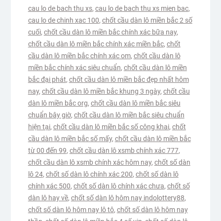
cau lo de bach thu xs
,
cau lo de bach thu xs mien bac
,
cau lo de chinh xac 100
,
chốt cầu dàn lô miền bắc 2 số
cuối
,
chốt cầu dàn lô miền bắc chính xác bữa nay
,
chốt cầu dàn lô miền bắc chính xác miền bắc
,
chốt
cầu dàn lô miền bắc chính xác om
,
chốt cầu dàn lô
miền bắc chính xác siêu chuẩn
,
chốt cầu dàn lô miền
bắc đại phát
,
chốt cầu dàn lô miền bắc đẹp nhất hôm
nay
,
chốt cầu dàn lô miền bắc khung 3 ngày
,
chốt cầu
dàn lô miền bắc org
,
chốt cầu dàn lô miền bắc siêu
chuẩn bây giờ
,
chốt cầu dàn lô miền bắc siêu chuẩn
hiện tại
,
chốt cầu dàn lô miền bắc số công khai
,
chốt
cầu dàn lô miền bắc số mấy
,
chốt cầu dàn lô miền bắc
từ 00 đến 99
,
chốt cầu dàn lô xsmb chính xác 777
,
chốt cầu dàn lô xsmb chính xác hôm nay
,
chốt số dàn
lô 24
,
chốt số dàn lô chính xác 200
,
chốt số dàn lô
chính xác 500
,
chốt số dàn lô chính xác chưa
,
chốt số
dàn lô hay về
,
chốt số dàn lô hôm nay indolottery88
,
chốt số dàn lô hôm nay lô tô
,
chốt số dàn lô hôm nay