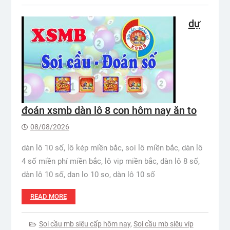
dự
đoán xsmb dàn lô 8 con hôm nay ăn to
08/08/2026
dàn lô 10 số, lô kép miền bắc, soi lô miền bắc, dàn lô
4 số miền phí miền bắc, lô vip miền bắc, dàn lô 8 số,
dàn lô 10 số, dan lo 10 so, dàn lô 10 số
READ MORE
Soi cầu mb siêu cấp hôm nay
,
Soi cầu mb siêu víp