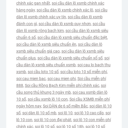
chính xác gan nhất
,
soi cầu dàn lô xsmb chính xác
hàng ngày
,
soi cầu dàn lô xsmb chính xác lô
,
soi cầu
dàn lô xsmb chính xác uy tín
,
soi cầu dàn lô xsmb
đánh con gì
,
soi cầu dàn lô xsmb quy nhơn
,
soi cầu
dàn lô xsmb rông bach kim
,
soi cầu dàn lô xsmb siêu
chuẩn 6 số
,
soi cầu dàn lô xsmb siêu chuẩn đặc biệt
,
soi cầu dàn lô xsmb siêu chuẩn ên
,
soi cầu dàn lô
xsmb siêu chuẩn giá cao
,
soi cầu dàn lô xsmb siêu
chuẩn plus
,
soi cầu dàn lô xsmb siêu chuẩn xổ số
,
soi
cầu dàn lô xsmb siêu chuẩn xsmb
,
soi cau lo bach thu
xsmb
,
soi cầu loto 10 số
,
soi cầu loto 10 số miễn phí
,
soi cau mien bac
,
soi cau mien phi
,
Soi cầu miễn phí
888
,
Soi cầu Rồng Bạch Kim miễn phí chính xác
,
soi
cầu song thủ khung 3 ngày mb
,
soi cau xsmb dàn lô
10 số
,
soi cầu xsmb lô 10 con
,
Soi cầu XSMB miễn phí
ngày hôm nay
,
Soi DÀN de 6 số miền Bắc
,
soi dàn lô 10
số
,
soi dàn lô 10 số mb
,
soi lô 10
,
soi lô 10 cao cấp
,
soi
lô 10 con
,
soi lô 10 con đại phát
,
soi lô 10 con miễn phí
chính xác
,
soi lô 10 số
,
soi lô 10 số 18h
,
soi lô 10 số