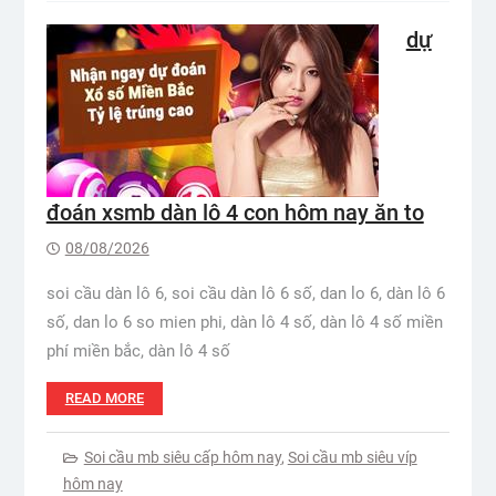
dự
đoán xsmb dàn lô 4 con hôm nay ăn to
08/08/2026
soi cầu dàn lô 6, soi cầu dàn lô 6 số, dan lo 6, dàn lô 6
số, dan lo 6 so mien phi, dàn lô 4 số, dàn lô 4 số miền
phí miền bắc, dàn lô 4 số
READ MORE
Soi cầu mb siêu cấp hôm nay
,
Soi cầu mb siêu víp
hôm nay