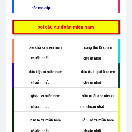
bắc cao cấp
soi cầu dự đoán miền nam
xỉu chủ xs miền nam
song thủ lô xs mn
chuẩn nhất
chuẩn nhất
đặc biệt xs miền nam
đầu đuôi giải 8 xs mn
chuẩn nhất
chuẩn nhất
giải 8 xs miền nam
đầu đuôi đặc biệt xs
chuẩn nhất
mn chuẩn nhất
bao lô xs miền nam
lô 3 số xs miền nam
chuẩn nhất
chuẩn nhất