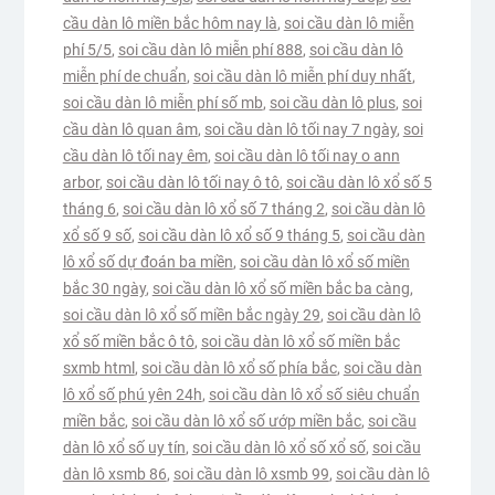
cầu dàn lô miền bắc hôm nay là
,
soi cầu dàn lô miễn
phí 5/5
,
soi cầu dàn lô miễn phí 888
,
soi cầu dàn lô
miễn phí de chuẩn
,
soi cầu dàn lô miễn phí duy nhất
,
soi cầu dàn lô miễn phí số mb
,
soi cầu dàn lô plus
,
soi
cầu dàn lô quan âm
,
soi cầu dàn lô tối nay 7 ngày
,
soi
cầu dàn lô tối nay êm
,
soi cầu dàn lô tối nay o ann
arbor
,
soi cầu dàn lô tối nay ô tô
,
soi cầu dàn lô xổ số 5
tháng 6
,
soi cầu dàn lô xổ số 7 tháng 2
,
soi cầu dàn lô
xổ số 9 số
,
soi cầu dàn lô xổ số 9 tháng 5
,
soi cầu dàn
lô xổ số dự đoán ba miền
,
soi cầu dàn lô xổ số miền
bắc 30 ngày
,
soi cầu dàn lô xổ số miền bắc ba càng
,
soi cầu dàn lô xổ số miền bắc ngày 29
,
soi cầu dàn lô
xổ số miền bắc ô tô
,
soi cầu dàn lô xổ số miền bắc
sxmb html
,
soi cầu dàn lô xổ số phía bắc
,
soi cầu dàn
lô xổ số phú yên 24h
,
soi cầu dàn lô xổ số siêu chuẩn
miền bắc
,
soi cầu dàn lô xổ số ướp miền bắc
,
soi cầu
dàn lô xổ số uy tín
,
soi cầu dàn lô xổ số xổ số
,
soi cầu
dàn lô xsmb 86
,
soi cầu dàn lô xsmb 99
,
soi cầu dàn lô