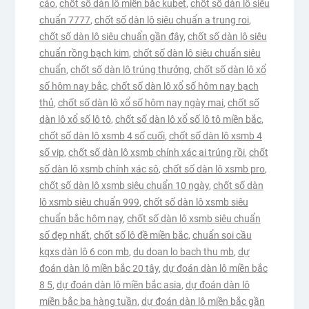
cáo
,
chốt số dàn lô miền bắc kubet
,
chốt số dàn lô siêu
chuẩn 7777
,
chốt số dàn lô siêu chuẩn a trung roi
,
chốt số dàn lô siêu chuẩn gần đây
,
chốt số dàn lô siêu
chuẩn rồng bạch kim
,
chốt số dàn lô siêu chuẩn siêu
chuẩn
,
chốt số dàn lô trúng thưởng
,
chốt số dàn lô xổ
số hôm nay bắc
,
chốt số dàn lô xổ số hôm nay bạch
thủ
,
chốt số dàn lô xổ số hôm nay ngày mai
,
chốt số
dàn lô xổ số lô tô
,
chốt số dàn lô xổ số lô tô miền bắc
,
chốt số dàn lô xsmb 4 số cuối
,
chốt số dàn lô xsmb 4
số vip
,
chốt số dàn lô xsmb chính xác ai trúng rồi
,
chốt
số dàn lô xsmb chính xác sô
,
chốt số dàn lô xsmb pro
,
chốt số dàn lô xsmb siêu chuẩn 10 ngày
,
chốt số dàn
lô xsmb siêu chuẩn 999
,
chốt số dàn lô xsmb siêu
chuẩn bắc hôm nay
,
chốt số dàn lô xsmb siêu chuẩn
số đẹp nhất
,
chốt số lô đề miền bắc
,
chuẩn soi cầu
kqxs dàn lô 6 con mb
,
du doan lo bach thu mb
,
dự
đoán dàn lô miền bắc 20 tây
,
dự đoán dàn lô miền bắc
8 5
,
dự đoán dàn lô miền bắc asia
,
dự đoán dàn lô
miền bắc ba hàng tuần
,
dự đoán dàn lô miền bắc gần