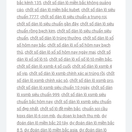
bắc kênh 135
,
chốt số dàn lô miền bắc không quảng
cáo
,
chốt số dàn lô miền bắc kubet
,
chốt số dàn lô siêu
chuẩn 7777
,
chốt số dàn lô siêu chuẩn a trung roi
,
chốt số dàn lô siêu chuẩn gần đây
,
chốt số dàn lô siêu
chuẩn rồng bạch kim
,
chốt số dàn lô siêu chuẩn siêu
chuẩn
,
chốt số dàn lô trúng thưởng
,
chốt số dàn lô xổ
số hôm nay bắc
,
chốt số dàn lô xổ số hôm nay bạch
thủ
,
chốt số dàn lô xổ số hôm nay ngày mai
,
chốt số
dàn lô xổ số lô tô
,
chốt số dàn lô xổ số lô tô miền bắc
,
chốt số dàn lô xsmb 4 số cuối
,
chốt số dàn lô xsmb 4
số vip
,
chốt số dàn lô xsmb chính xác ai trúng rồi
,
chốt
số dàn lô xsmb chính xác sô
,
chốt số dàn lô xsmb pro
,
chốt số dàn lô xsmb siêu chuẩn 10 ngày
,
chốt số dàn
lô xsmb siêu chuẩn 999
,
chốt số dàn lô xsmb siêu
chuẩn bắc hôm nay
,
chốt số dàn lô xsmb siêu chuẩn
số đẹp nhất
,
chốt số lô đề miền bắc
,
chuẩn soi cầu
kqxs dàn lô 6 con mb
,
du doan lo bach thu mb
,
dự
đoán dàn lô miền bắc 20 tây
,
dự đoán dàn lô miền bắc
8 5
,
dự đoán dàn lô miền bắc asia
,
dự đoán dàn lô