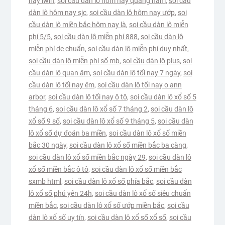
nay iwin
,
soi cầu dàn lô hôm nay quảng nam
,
soi cầu
dàn lô hôm nay sjc
,
soi cầu dàn lô hôm nay ướp
,
soi
cầu dàn lô miền bắc hôm nay là
,
soi cầu dàn lô miễn
phí 5/5
,
soi cầu dàn lô miễn phí 888
,
soi cầu dàn lô
miễn phí de chuẩn
,
soi cầu dàn lô miễn phí duy nhất
,
soi cầu dàn lô miễn phí số mb
,
soi cầu dàn lô plus
,
soi
cầu dàn lô quan âm
,
soi cầu dàn lô tối nay 7 ngày
,
soi
cầu dàn lô tối nay êm
,
soi cầu dàn lô tối nay o ann
arbor
,
soi cầu dàn lô tối nay ô tô
,
soi cầu dàn lô xổ số 5
tháng 6
,
soi cầu dàn lô xổ số 7 tháng 2
,
soi cầu dàn lô
xổ số 9 số
,
soi cầu dàn lô xổ số 9 tháng 5
,
soi cầu dàn
lô xổ số dự đoán ba miền
,
soi cầu dàn lô xổ số miền
bắc 30 ngày
,
soi cầu dàn lô xổ số miền bắc ba càng
,
soi cầu dàn lô xổ số miền bắc ngày 29
,
soi cầu dàn lô
xổ số miền bắc ô tô
,
soi cầu dàn lô xổ số miền bắc
sxmb html
,
soi cầu dàn lô xổ số phía bắc
,
soi cầu dàn
lô xổ số phú yên 24h
,
soi cầu dàn lô xổ số siêu chuẩn
miền bắc
,
soi cầu dàn lô xổ số ướp miền bắc
,
soi cầu
dàn lô xổ số uy tín
,
soi cầu dàn lô xổ số xổ số
,
soi cầu