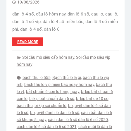
10/08/2026
dàn lô 4 số, cầu lô hôm nay, dàn lô 6 số, cau lo, cau lô,
dàn lô 4 số vip, dàn lô 4 số miền bắc, dàn lô 4 số miễn
phí, dan lô 4 số, dàn lô 6
READ MORE
Soi cầu mb siêu cấp hôm nay
,
Soi cầu mb siêu víp
hôm nay
bach thu lo 555
,
Bạch thủ lô là gì
,
bach thu lo vip
mb
,
bach thu lo vip mien bac ngay hom nay
,
bach thu
lo vt
,
bắt chuẩn 6 con lô hàng ngày
,
bí kíp bắt chuẩn 6
con lô
,
bí kíp bắt chuẩn dàn 6 số
,
bi kip bat de 10 so
bach thu
,
bí kíp soi chuẩn lô
,
bí quyết dàn lô 6 số dàn
lô 6 số
,
bí quyết đánh lô dàn lô 6 số
,
cách bắt dàn lô 6
số khung 5 ngày
,
cách dàn lô 6 số dàn lô 6 số 2020
,
cách dàn lô 6 số dàn lô 6 số 2021
,
cách nuôi lô dàn lô