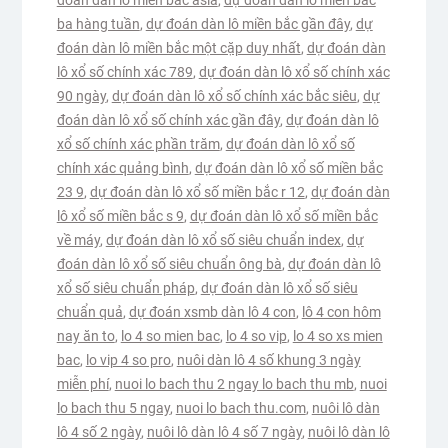
ba hàng tuần
,
dự đoán dàn lô miền bắc gần đây
,
dự
đoán dàn lô miền bắc một cặp duy nhất
,
dự đoán dàn
lô xổ số chính xác 789
,
dự đoán dàn lô xổ số chính xác
90 ngày
,
dự đoán dàn lô xổ số chính xác bắc siêu
,
dự
đoán dàn lô xổ số chính xác gần đây
,
dự đoán dàn lô
xổ số chính xác phần trăm
,
dự đoán dàn lô xổ số
chính xác quảng bình
,
dự đoán dàn lô xổ số miền bắc
23 9
,
dự đoán dàn lô xổ số miền bắc r 12
,
dự đoán dàn
lô xổ số miền bắc s 9
,
dự đoán dàn lô xổ số miền bắc
về máy
,
dự đoán dàn lô xổ số siêu chuẩn index
,
dự
đoán dàn lô xổ số siêu chuẩn ông bà
,
dự đoán dàn lô
xổ số siêu chuẩn pháp
,
dự đoán dàn lô xổ số siêu
chuẩn quả
,
dự đoán xsmb dàn lô 4 con
,
lô 4 con hôm
nay ăn to
,
lo 4 so mien bac
,
lo 4 so vip
,
lo 4 so xs mien
bac
,
lo vip 4 so pro
,
nuôi dàn lô 4 số khung 3 ngày
miễn phí
,
nuoi lo bach thu 2 ngay lo bach thu mb
,
nuoi
lo bach thu 5 ngay
,
nuoi lo bach thu.com
,
nuôi lô dàn
lô 4 số 2 ngày
,
nuôi lô dàn lô 4 số 7 ngày
,
nuôi lô dàn lô