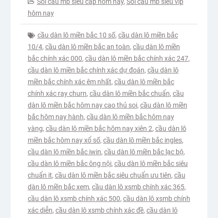
Soi cầu mb siêu cấp hôm nay
,
Soi cầu mb siêu víp
hôm nay
cầu dàn lô miền bắc 10 số
,
cầu dàn lô miền bắc
10/4
,
cầu dàn lô miền bắc an toàn
,
cầu dàn lô miền
bắc chính xác 000
,
cầu dàn lô miền bắc chính xác 247
,
cầu dàn lô miền bắc chính xác dự đoán
,
cầu dàn lô
miền bắc chính xác êm nhất
,
cầu dàn lô miền bắc
chính xác ray churn
,
cầu dàn lô miền bắc chuẩn
,
cầu
dàn lô miền bắc hôm nay cao thủ soi
,
cầu dàn lô miền
bắc hôm nay hành
,
cầu dàn lô miền bắc hôm nay
vàng
,
cầu dàn lô miền bắc hôm nay xiên 2
,
cầu dàn lô
miền bắc hôm nay xổ số
,
cầu dàn lô miền bắc ingles
,
cầu dàn lô miền bắc iwin
,
cầu dàn lô miền bắc lạc bộ
,
cầu dàn lô miền bắc ông nội
,
cầu dàn lô miền bắc siêu
chuẩn it
,
cầu dàn lô miền bắc siêu chuẩn ưu tiên
,
cầu
dàn lô miền bắc xem
,
cầu dàn lô xsmb chính xác 365
,
cầu dàn lô xsmb chính xác 500
,
cầu dàn lô xsmb chính
xác diễn
,
cầu dàn lô xsmb chính xác đề
,
cầu dàn lô