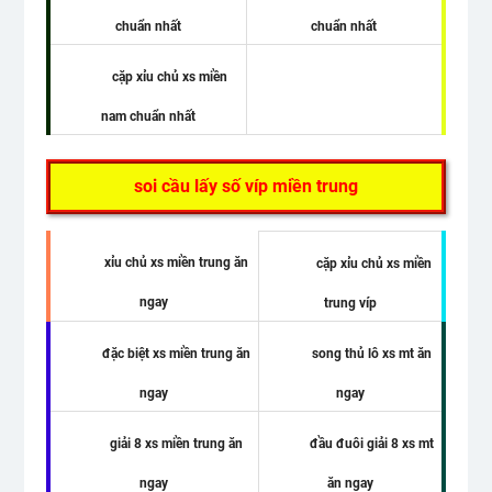
chuẩn nhất
chuẩn nhất
cặp xỉu chủ xs miền
nam chuẩn nhất
soi cầu lấy số víp miền trung
xỉu chủ xs miền trung ăn
cặp xỉu chủ xs miền
ngay
trung víp
đặc biệt xs miền trung ăn
song thủ lô xs mt ăn
ngay
ngay
giải 8 xs miền trung ăn
đầu đuôi giải 8 xs mt
ngay
ăn ngay