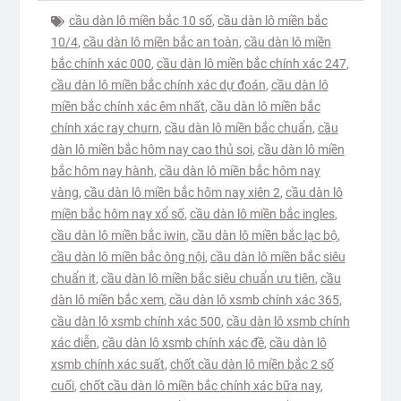
cầu dàn lô miền bắc 10 số
,
cầu dàn lô miền bắc
10/4
,
cầu dàn lô miền bắc an toàn
,
cầu dàn lô miền
bắc chính xác 000
,
cầu dàn lô miền bắc chính xác 247
,
cầu dàn lô miền bắc chính xác dự đoán
,
cầu dàn lô
miền bắc chính xác êm nhất
,
cầu dàn lô miền bắc
chính xác ray churn
,
cầu dàn lô miền bắc chuẩn
,
cầu
dàn lô miền bắc hôm nay cao thủ soi
,
cầu dàn lô miền
bắc hôm nay hành
,
cầu dàn lô miền bắc hôm nay
vàng
,
cầu dàn lô miền bắc hôm nay xiên 2
,
cầu dàn lô
miền bắc hôm nay xổ số
,
cầu dàn lô miền bắc ingles
,
cầu dàn lô miền bắc iwin
,
cầu dàn lô miền bắc lạc bộ
,
cầu dàn lô miền bắc ông nội
,
cầu dàn lô miền bắc siêu
chuẩn it
,
cầu dàn lô miền bắc siêu chuẩn ưu tiên
,
cầu
dàn lô miền bắc xem
,
cầu dàn lô xsmb chính xác 365
,
cầu dàn lô xsmb chính xác 500
,
cầu dàn lô xsmb chính
xác diễn
,
cầu dàn lô xsmb chính xác đề
,
cầu dàn lô
xsmb chính xác suất
,
chốt cầu dàn lô miền bắc 2 số
cuối
,
chốt cầu dàn lô miền bắc chính xác bữa nay
,