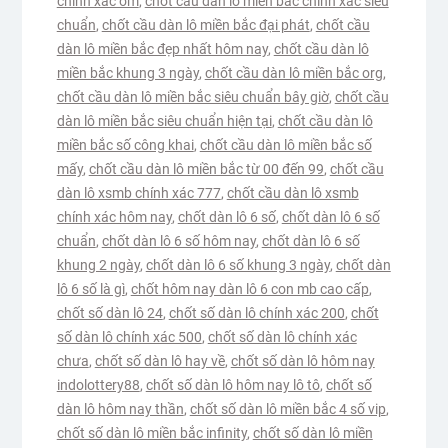
chính xác om
,
chốt cầu dàn lô miền bắc chính xác siêu
chuẩn
,
chốt cầu dàn lô miền bắc đại phát
,
chốt cầu
dàn lô miền bắc đẹp nhất hôm nay
,
chốt cầu dàn lô
miền bắc khung 3 ngày
,
chốt cầu dàn lô miền bắc org
,
chốt cầu dàn lô miền bắc siêu chuẩn bây giờ
,
chốt cầu
dàn lô miền bắc siêu chuẩn hiện tại
,
chốt cầu dàn lô
miền bắc số công khai
,
chốt cầu dàn lô miền bắc số
mấy
,
chốt cầu dàn lô miền bắc từ 00 đến 99
,
chốt cầu
dàn lô xsmb chính xác 777
,
chốt cầu dàn lô xsmb
chính xác hôm nay
,
chốt dàn lô 6 số
,
chốt dàn lô 6 số
chuẩn
,
chốt dàn lô 6 số hôm nay
,
chốt dàn lô 6 số
khung 2 ngày
,
chốt dàn lô 6 số khung 3 ngày
,
chốt dàn
lô 6 số là gì
,
chốt hôm nay dàn lô 6 con mb cao cấp
,
chốt số dàn lô 24
,
chốt số dàn lô chính xác 200
,
chốt
số dàn lô chính xác 500
,
chốt số dàn lô chính xác
chưa
,
chốt số dàn lô hay về
,
chốt số dàn lô hôm nay
indolottery88
,
chốt số dàn lô hôm nay lô tô
,
chốt số
dàn lô hôm nay thần
,
chốt số dàn lô miền bắc 4 số vip
,
chốt số dàn lô miền bắc infinity
,
chốt số dàn lô miền