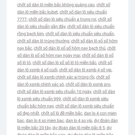
chốt số dàn lô miền bắc không quảng cáo
,
chốt số
dàn lô miền bắc kubet
,
chốt số dàn lô siêu chuẩn
7777
,
chốt số dàn lô siêu chuẩn a trung roi
,
chốt số
dàn lô siêu chuẩn gần đây
,
chốt số dàn lô siêu chuẩn
rồng bạch kim
,
chốt số dàn lô siêu chuẩn siêu chuẩn
,
chốt số dàn lô trúng thưởng
,
chốt số dàn lô xổ số hôm
nay bắc
,
chốt số dàn lô xổ số hôm nay bạch thủ
,
chốt
số dàn lô xổ số hôm nay ngày mai
,
chốt số dàn lô xổ
số lô tô
,
chốt số dàn lô xổ số lô tô miền bắc
,
chốt số
dàn lô xsmb 4 số cuối
,
chốt số dàn lô xsmb 4 số vip
,
chốt số dàn lô xsmb chính xác ai trúng rồi
,
chốt số
dàn lô xsmb chính xác sô
,
chốt số dàn lô xsmb pro
,
chốt số dàn lô xsmb siêu chuẩn 10 ngày
,
chốt số dàn
lô xsmb siêu chuẩn 999
,
chốt số dàn lô xsmb siêu
chuẩn bắc hôm nay
,
chốt số dàn lô xsmb siêu chuẩn
số đẹp nhất
,
chốt số lô đề miền bắc
,
dan lo 4 con mien
bac
,
dan lo 4 so mien bac
,
dan lo 4 so vip
,
dự đoán dàn
lô miền bắc 20 tây
,
dự đoán dàn lô miền bắc 8 5
,
dự
đoán dàn lô miền bắc asia
,
dự đoán dàn lô miền bắc