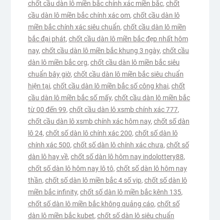
chốt cầu dàn lô miền bắc chính xác miền bắc
,
chốt
cầu dàn lô miền bắc chính xác om
,
chốt cầu dàn lô
miền bắc chính xác siêu chuẩn
,
chốt cầu dàn lô miền
bắc đại phát
,
chốt cầu dàn lô miền bắc đẹp nhất hôm
nay
,
chốt cầu dàn lô miền bắc khung 3 ngày
,
chốt cầu
dàn lô miền bắc org
,
chốt cầu dàn lô miền bắc siêu
chuẩn bây giờ
,
chốt cầu dàn lô miền bắc siêu chuẩn
hiện tại
,
chốt cầu dàn lô miền bắc số công khai
,
chốt
cầu dàn lô miền bắc số mấy
,
chốt cầu dàn lô miền bắc
từ 00 đến 99
,
chốt cầu dàn lô xsmb chính xác 777
,
chốt cầu dàn lô xsmb chính xác hôm nay
,
chốt số dàn
lô 24
,
chốt số dàn lô chính xác 200
,
chốt số dàn lô
chính xác 500
,
chốt số dàn lô chính xác chưa
,
chốt số
dàn lô hay về
,
chốt số dàn lô hôm nay indolottery88
,
chốt số dàn lô hôm nay lô tô
,
chốt số dàn lô hôm nay
thần
,
chốt số dàn lô miền bắc 4 số vip
,
chốt số dàn lô
miền bắc infinity
,
chốt số dàn lô miền bắc kênh 135
,
chốt số dàn lô miền bắc không quảng cáo
,
chốt số
dàn lô miền bắc kubet
,
chốt số dàn lô siêu chuẩn