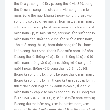
thủ lô là gì
,
song thủ lô vip
,
song thủ lô vip 360
,
song
thủ lô xsmn
,
song thu loto xsmn vip
,
song thu mien
nam
,
Song thủ nuôi khung 3 ngày
,
song thu sieu vip
,
song thủ số đẹp chiều nay
,
stl hôm nay
,
stl mien nam
,
stl mien nam mien phi
,
stl miền nam ngày hôm nay
,
stl
mien nam vip
,
stl mlb
,
stl mn
,
stl xsmn
,
tần suất cặp lô
miền nam
,
tần suất cặp lô mn
,
tần suất lô miền nam
,
Tần suất song thủ lô
,
tham khảo song thủ lô
,
Tham
khảo song thu XSmn
,
thành lô de miền nam
,
thế nào
là song thủ lô
,
thống kê cặp lô mn
,
thống kê cặp lô tô
miền nam
,
thống kê lô cặp mn
,
thống kê lô song thủ
nuôi 3 ngày
,
thống kê lô song thủ nuôi 3 ngày tôi
,
thống kê song thủ lô
,
thống kê song thủ lô miền nam
,
thong ke song thu lo mn
,
thống kê tần suất cặp lô mn
,
thứ 2 đánh con lô gì
,
thứ 2 đánh lô con gì
,
tỉ lệ ăn lô
miền nam
,
tk cặp lô tô mn
,
tk song thu lo
,
TK song thủ
lô TK CẦU SONG THỦ LÔ
,
tỷ lệ ăn lô miền nam
,
xem kq
lô song thủ mn hôm nay
,
xem lo to mien nam
,
xem
song thủ lô
,
xin lô miền nam
,
xin số lô miền nam
,
xổ số