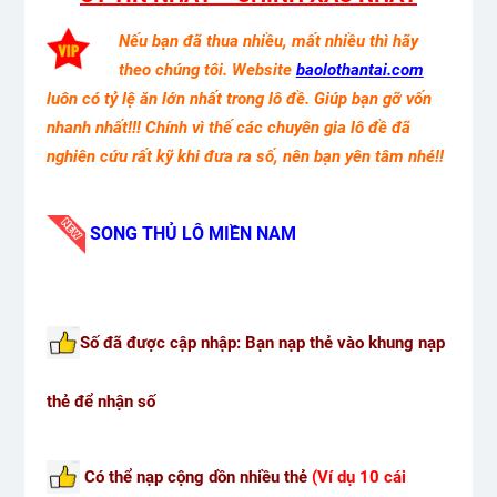
Nếu bạn đã thua nhiều, mất nhiều thì hãy
theo chúng tôi. Website
baolothantai.com
luôn
có tỷ lệ ăn lớn nhất trong lô đề. Giúp bạn gỡ vốn
nhanh nhất!!! Chính vì thế các chuyên gia lô đề đã
nghiên cứu rất kỹ khi đưa ra số, nên bạn yên tâm nhé!!
SONG THỦ LÔ MIỀN NAM
Số đã được cập nhập: Bạn nạp thẻ vào khung nạp
thẻ để nhận số
Có thể nạp cộng dồn nhiều thẻ
(Ví dụ 10 cái