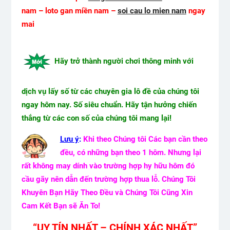
nam – loto gan miền nam –
soi cau lo mien nam
ngay
mai
Hãy trở thành người chơi thông minh với
dịch vụ lấy số từ các chuyên gia lô đề của chúng tôi
ngay hôm nay. Số siêu chuẩn. Hãy tận hưởng chiến
thắng từ các con số của chúng tôi mang lại!
Lưu ý
:
Khi theo Chúng tôi Các bạn cần theo
đều, có những bạn theo 1 hôm. Nhưng lại
rất không may dính vào trường hợp hy hữu hôm đó
cầu gãy nên dẫn đến trường hợp thua lỗ. Chúng Tôi
Khuyên Bạn Hãy Theo Đều và Chúng Tôi Cũng Xin
Cam Kết Bạn sẽ Ăn To!
“
UY TÍN NHẤT – CHÍNH XÁC NHẤT
”