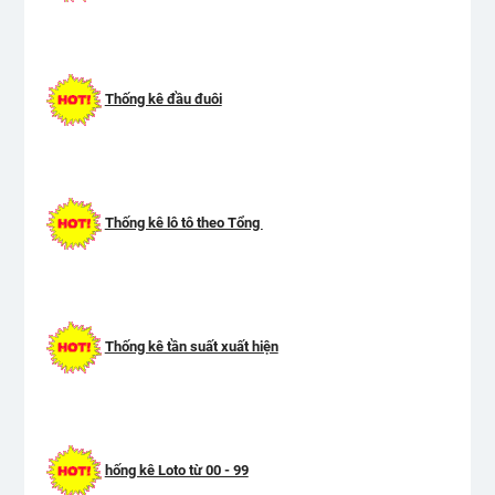
Thống kê đầu đuôi
Thống kê lô tô theo Tổng
Thống kê tần suất xuất hiện
hống kê Loto từ 00 - 99