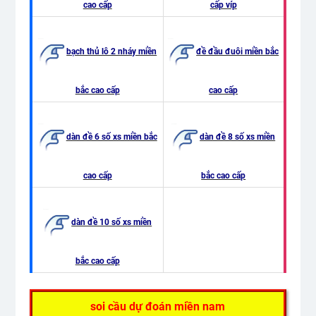
cao cấp
cấp víp
bạch thủ lô 2 nháy miền
đề đầu đuôi miền bắc
bắc cao cấp
cao cấp
dàn đề 6 số xs miền bắc
dàn đề 8 số xs miền
cao cấp
bắc cao cấp
dàn đề 10 số xs miền
bắc cao cấp
soi cầu dự đoán miền nam