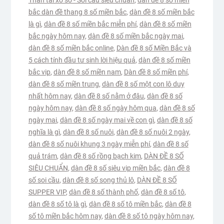
bắc dàn đề thang 8 số miền bắc
,
dàn đề 8 số miền bắc
là gì
,
dàn đề 8 số miền bắc miễn phí
,
dàn đề 8 số miền
bắc ngày hôm nay
,
dàn đề 8 số miền bắc ngày mai
,
dàn đề 8 số miền bắc online
,
Dàn đề 8 số Miền Bắc và
5 cách tính đầu tư sinh lời hiệu quả
,
dàn đề 8 số miền
bắc vip
,
dàn đề 8 số miền nam
,
Dàn đề 8 số miền phí
,
dàn đề 8 số miền trung
,
dàn đề 8 số một con lô duy
nhất hôm nay
,
dàn đề 8 số nằm ở đâu
,
dàn đề 8 số
ngày hôm nay
,
dàn đề 8 số ngày hôm qua
,
dàn đề 8 số
ngày mai
,
dàn đề 8 số ngày mai về con gì
,
dàn đề 8 số
nghĩa là gì
,
dàn đề 8 số nuôi
,
dàn đề 8 số nuôi 2 ngày
,
dàn đề 8 số nuôi khung 3 ngày miễn phí
,
dàn đề 8 số
quả trám
,
dàn đề 8 số rồng bạch kim
,
DÀN ĐỀ 8 SỐ
SIÊU CHUẨN
,
dàn đề 8 số siêu vip miền bắc
,
dàn đề 8
số soi cầu
,
dàn đề 8 số song thủ lô
,
DÀN ĐỀ 8 SỐ
SUPPER VIP
,
dàn đề 8 số thành phố
,
dàn đề 8 số tô
,
dàn đề 8 số tô là gì
,
dàn đề 8 số tô miền bắc
,
dàn đề 8
số tô miền bắc hôm nay
,
dàn đề 8 số tô ngày hôm nay
,