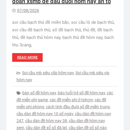
đoán xsmb đề đầu đuôi hôm nay ăn to
07/08/2026
soi cầu bạch thủ đề miền bắc, soi cầu lô de bạch thủ,
soi cầu đề bạch thủ, số đề bạch thủ, thủ đề, đề bạch
thủ, đề bạch thủ hôm nay, bạch thủ đề hôm nay, bach
thu 3cang,
READ MORE
Soi cầu mb siêu cấp hôm nay
,
Soi cầu mb siêu víp
hôm nay
bàn số đề hôm nay
,
báo tuổi trẻ số đề hôm nay
,
các
đề miễn phí game
,
các đề miễn phí ở tphcm
,
các đề
miễn phí phòng
,
cách tính đầu đuôi số đề miền trung
,
cầu dàn đề hôm nay 10 số ngày
,
cầu dàn đề hôm nay
247
,
cầu dàn đề hôm nay 38
,
cầu dàn đề hôm nay
xem
,
cầu dàn đề xổ số đà lạt
,
cầu dàn đề xổ số nào