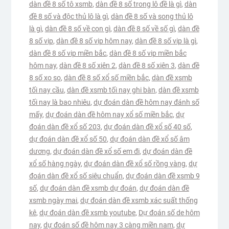
dàn đề 8 số tô xsmb
,
dàn đề 8 số trong lô đề là gì
,
dàn
đề 8 số và độc thủ lô là gì
,
dàn đề 8 số và song thủ lô
là gì
,
dàn đề 8 số về con gì
,
dàn đề 8 số về số gì
,
dàn đề
8 số vip
,
dàn đề 8 số vip hôm nay
,
dàn đề 8 số vip là gì
,
dàn đề 8 số vip miền bắc
,
dàn đề 8 số vip miền bắc
hôm nay
,
dàn đề 8 số xiên 2
,
dàn đề 8 số xiên 3
,
dàn đề
8 số xo so
,
dàn đề 8 số xổ số miền bắc
,
dàn đề xsmb
tối nay cầu
,
dàn đề xsmb tối nay ghi bàn
,
dàn đề xsmb
tối nay là bao nhiêu
,
dự đoán dàn đề hôm nay đánh số
mấy
,
dự đoán dàn đề hôm nay xổ số miền bắc
,
dự
đoán dàn đề xổ số 203
,
dự đoán dàn đề xổ số 40 số
,
dự đoán dàn đề xổ số 50
,
dự đoán dàn đề xổ số âm
dương
,
dự đoán dàn đề xổ số em đi
,
dự đoán dàn đề
xổ số hàng ngày
,
dự đoán dàn đề xổ số rồng vàng
,
dự
đoán dàn đề xổ số siêu chuẩn
,
dự đoán dàn đề xsmb 9
số
,
dự đoán dàn đề xsmb dự đoán
,
dự đoán dàn đề
xsmb ngày mai
,
dự đoán dàn đề xsmb xác suất thống
kê
,
dự đoán dàn đề xsmb youtube
,
Dự đoán số de hôm
nay
,
dự đoán số đề hôm nay 3 càng miền nam
,
dự