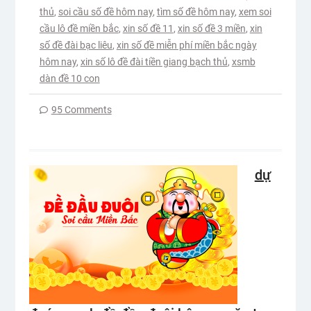
thủ
,
soi cầu số đề hôm nay
,
tìm số đề hôm nay
,
xem soi
cầu lô đề miền bắc
,
xin số đề 11
,
xin số đề 3 miền
,
xin
số đề đài bạc liêu
,
xin số đề miễn phí miền bắc ngày
hôm nay
,
xin số lô đề đài tiền giang bạch thủ
,
xsmb
dàn đề 10 con
95 Comments
dự