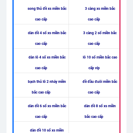
song thủ đề xs miền bắc
3 càng xs miền bắc
cao cấp
cao cấp
dàn đề 4 số xs miền bắc
3 càng 2 số miền bắc
cao cấp
cao cấp
dàn lô 4 số xs miền bắc
lô 10 số miền bắc cao
cao cấp
cấp víp
bạch thủ lô 2 nháy miền
đề đầu đuôi miền bắc
bắc cao cấp
cao cấp
dàn đề 6 số xs miền bắc
dàn đề 8 số xs miền
cao cấp
bắc cao cấp
dàn đề 10 số xs miền