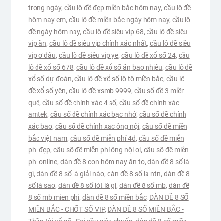
trong ngày
,
cầu lô đề đẹp miền bắc hôm nay
,
cầu lô đề
hôm nay em
,
cầu lô đề miền bắc ngày hôm nay
,
cầu lô
đề ngày hôm nay
,
cầu lô đề siêu vip 68
,
cầu lô đề siêu
vip ăn
,
cầu lô đề siêu vip chính xác nhất
,
cầu lô đề siêu
vip ơ đâu
,
cầu lô đề siêu vip ye
,
cầu lô đề xổ số 24
,
cầu
lô đề xổ số 678
,
cầu lô đề xổ số ăn bao nhiêu
,
cầu lô đề
xổ số dự đoán
,
cầu lô đề xổ số lô tô miền bắc
,
cầu lô
đề xổ số yên
,
cầu lô đề xsmb 9999
,
cầu số đề 3 miền
quê
,
cầu số đề chính xác 4 số
,
cầu số đề chính xác
amtek
,
cầu số đề chính xác bạc nhớ
,
cầu số đề chính
xác bao
,
cầu số đề chính xác ông nội
,
cầu số đề miền
bắc việt nam
,
cầu số đề miễn phí 4d
,
cầu số đề miễn
phí đẹp
,
cầu số đề miễn phí ông nội ơi
,
cầu số đề miễn
phí online
,
dàn đề 8 con hôm nay ăn to
,
dàn đề 8 số là
gì
,
dàn đề 8 số là giải nào
,
dàn đề 8 số là ntn
,
dàn đề 8
số là sao
,
dàn đề 8 số lót là gì
,
dàn đề 8 số mb
,
dàn đề
8 số mb mien phi
,
dàn đề 8 số miền bắc
,
DÀN ĐỀ 8 SỐ
MIỀN BẮC - CHỐT SỐ VIP
,
DÀN ĐỀ 8 SỐ MIỀN BẮC -
Thần tài xổ số - Soi cầu siêu chuẩn
,
dàn đề 8 số miền