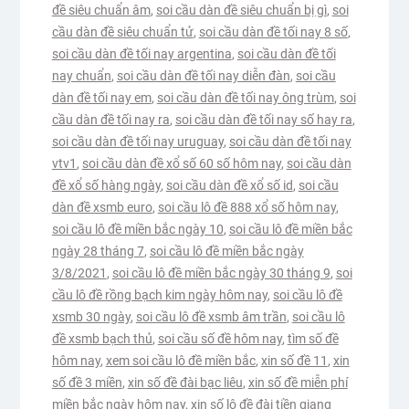
đề siêu chuẩn âm
,
soi cầu dàn đề siêu chuẩn bị gì
,
soi
cầu dàn đề siêu chuẩn tử
,
soi cầu dàn đề tối nay 8 số
,
soi cầu dàn đề tối nay argentina
,
soi cầu dàn đề tối
nay chuẩn
,
soi cầu dàn đề tối nay diễn đàn
,
soi cầu
dàn đề tối nay em
,
soi cầu dàn đề tối nay ông trùm
,
soi
cầu dàn đề tối nay ra
,
soi cầu dàn đề tối nay số hay ra
,
soi cầu dàn đề tối nay uruguay
,
soi cầu dàn đề tối nay
vtv1
,
soi cầu dàn đề xổ số 60 số hôm nay
,
soi cầu dàn
đề xổ số hàng ngày
,
soi cầu dàn đề xổ số id
,
soi cầu
dàn đề xsmb euro
,
soi cầu lô đề 888 xổ số hôm nay
,
soi cầu lô đề miền bắc ngày 10
,
soi cầu lô đề miền bắc
ngày 28 tháng 7
,
soi cầu lô đề miền bắc ngày
3/8/2021
,
soi cầu lô đề miền bắc ngày 30 tháng 9
,
soi
cầu lô đề rồng bạch kim ngày hôm nay
,
soi cầu lô đề
xsmb 30 ngày
,
soi cầu lô đề xsmb âm trần
,
soi cầu lô
đề xsmb bạch thủ
,
soi cầu số đề hôm nay
,
tìm số đề
hôm nay
,
xem soi cầu lô đề miền bắc
,
xin số đề 11
,
xin
số đề 3 miền
,
xin số đề đài bạc liêu
,
xin số đề miễn phí
miền bắc ngày hôm nay
,
xin số lô đề đài tiền giang