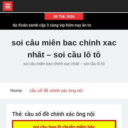
Skip
08 Th8, 2026
to
dự đoán xsmb cặp 3 càng víp hôm nay ăn to
content
dự đoán xsmb dàn đề 4 con hôm nay ăn to
dự đoán xsmb dàn đề 8 con hôm nay ăn to
soi câu miên bac chinh xac
nhât – soi cầu lô tô
soi câu miên bac chinh xac nhât – soi cầu lô tô
Home
cầu số đề chính xác ông nội
Thẻ:
cầu số đề chính xác ông nội
soi cầu bao lô chuẩn miền bắc