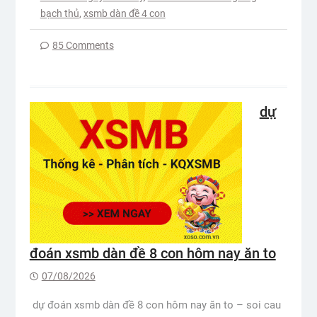
bạch thủ
,
xsmb dàn đề 4 con
85 Comments
dự
đoán xsmb dàn đề 8 con hôm nay ăn to
07/08/2026
dự đoán xsmb dàn đề 8 con hôm nay ăn to – soi cau