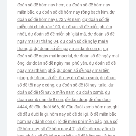
đoán số đề hôm nay hcm
,
dự đoán số đề hôm nay
miền bắc
,
dự đoán số đề hôm nay rồng bạch kim
,
dự
đoán số đề hôm nay u23 việt nam
,
dự đoán số đề
miễn phí chính xác 100
,
dự đoán số đề miễn phí êm
nhất
,
dự đoán số đề miễn phí giải mã
,
dự đoán số đề
ngày mai 01 tháng 04
,
dự đoán số đề ngày mai 9
tháng 4
,
dự đoán số đề ngày mai đánh con gì
,
dự
đoán số đề ngày mai imperial
,
dự đoán số đề ngày mai
ông
,
dự đoán số đề ngày mai phú yên
,
dự đoán số đề
ngày mai thành phố
,
dự đoán số đề ngày mai tiền
giang
,
dự đoán số đề tối nay dự đoán xsmb
,
dự đoán
số đề tối nay e càng
,
dự đoán số đề tối nay italia
,
dự
đoán số đề tối nay ơ miền nam
,
dự đoán xsmb
,
dự
đoán xsmb dàn đề 8 con
,
đề đầu đuôi
,
đề đầu đuôi
4444
,
đề đầu đuôi 666
,
đề đầu đuôi xsmb hôm nay
,
ghi
đề đầu đuôi là gì
,
hôm nay số đề đài gì
,
lô đề miền bắc
hôm nay đánh con gì
,
lô đề miễn phí miền bắc
,
mua số
đề hôm nay
,
số đề hôm nay 4 7
,
số đề hôm nay âm là
bao nhiêu
,
số đề hôm nay ielts
,
số đề hôm nay là bao