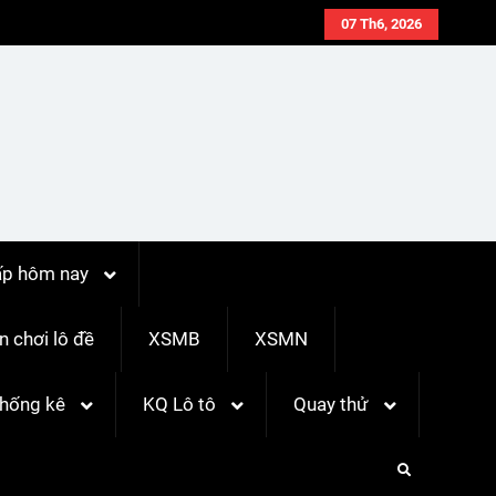
07 Th6, 2026
ấp hôm nay
 chơi lô đề
XSMB
XSMN
hống kê
KQ Lô tô
Quay thử