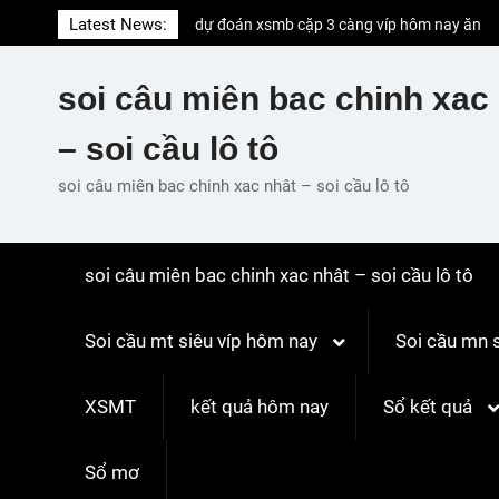
Skip
dự đoán xsmb cặp 3 càng víp hôm nay ăn
Latest News:
to
to
content
dự đoán xsmb bạch thủ lô kép hôm nay ăn
soi câu miên bac chinh xac
to
dự đoán xsmb lô xiên 2 hôm nay ăn to
– soi cầu lô tô
soi câu miên bac chinh xac nhât – soi cầu lô tô
soi câu miên bac chinh xac nhât – soi cầu lô tô
Soi cầu mt siêu víp hôm nay
Soi cầu mn 
XSMT
kết quả hôm nay
Sổ kết quả
Sổ mơ