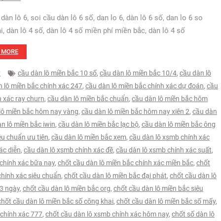
dàn lô 6, soi cầu dàn lô 6 số, dan lo 6, dàn lô 6 số, dan lo 6 so
i, dàn lô 4 số, dàn lô 4 số miền phí miền bắc, dàn lô 4 số
 MORE
y
cầu dàn lô miền bắc 10 số
,
cầu dàn lô miền bắc 10/4
,
cầu dàn lô
 lô miền bắc chính xác 247
,
cầu dàn lô miền bắc chính xác dự đoán
,
cầu
h xác ray churn
,
cầu dàn lô miền bắc chuẩn
,
cầu dàn lô miền bắc hôm
lô miền bắc hôm nay vàng
,
cầu dàn lô miền bắc hôm nay xiên 2
,
cầu dàn
n lô miền bắc iwin
,
cầu dàn lô miền bắc lạc bộ
,
cầu dàn lô miền bắc ông
êu chuẩn ưu tiên
,
cầu dàn lô miền bắc xem
,
cầu dàn lô xsmb chính xác
ác diễn
,
cầu dàn lô xsmb chính xác đề
,
cầu dàn lô xsmb chính xác suất
,
 chính xác bữa nay
,
chốt cầu dàn lô miền bắc chính xác miền bắc
,
chốt
chính xác siêu chuẩn
,
chốt cầu dàn lô miền bắc đại phát
,
chốt cầu dàn lô
 3 ngày
,
chốt cầu dàn lô miền bắc org
,
chốt cầu dàn lô miền bắc siêu
chốt cầu dàn lô miền bắc số công khai
,
chốt cầu dàn lô miền bắc số mấy
,
 chính xác 777
,
chốt cầu dàn lô xsmb chính xác hôm nay
,
chốt số dàn lô