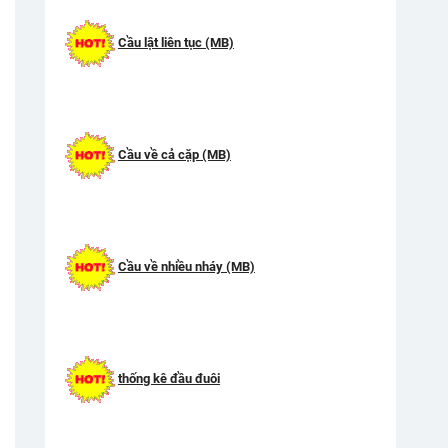
Cầu lật liên tục (MB)
Cầu về cả cặp (MB)
Cầu về nhiều nháy (MB)
thống kê đầu đuôi