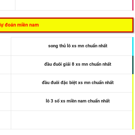
 dự đoán miền nam
song thủ lô xs mn chuẩn nhất
đầu đuôi giải 8 xs mn chuẩn nhất
đầu đuôi đặc biệt xs mn chuẩn nhất
lô 3 số xs miền nam chuẩn nhất