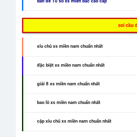
dàn đề 10 số xs miền bắc cao cấp
soi cầu
xỉu chủ xs miền nam chuẩn nhất
đặc biệt xs miền nam chuẩn nhất
giải 8 xs miền nam chuẩn nhất
bao lô xs miền nam chuẩn nhất
cặp xỉu chủ xs miền nam chuẩn nhất