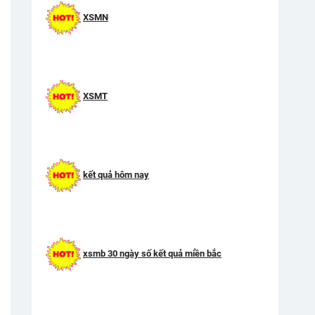
XSMN
XSMT
kết quả hôm nay
xsmb 30 ngày số kết quả miền bắc