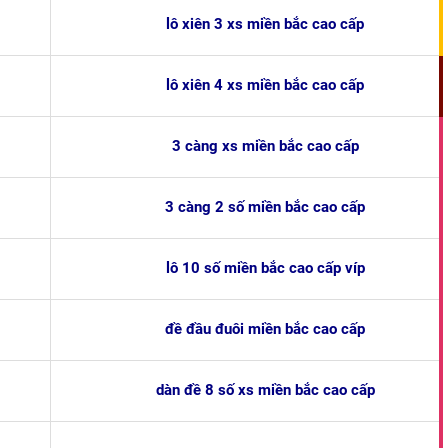
lô xiên 3 xs miền bắc cao cấp
lô xiên 4 xs miền bắc cao cấp
3 càng xs miền bắc cao cấp
3 càng 2 số miền bắc cao cấp
lô 10 số miền bắc cao cấp víp
đề đầu đuôi miền bắc cao cấp
dàn đề 8 số xs miền bắc cao cấp