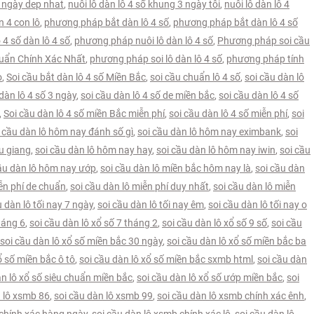
3 ngày dep nhat
,
nuôi lô dàn lô 4 số khung 3 ngày tôi
,
nuôi lô dàn lô 4
 4 con lô
,
phương pháp bắt dàn lô 4 số
,
phương pháp bắt dàn lô 4 số
4 số dàn lô 4 số
,
phương pháp nuôi lô dàn lô 4 số
,
Phương pháp soi cầu
uẩn Chính Xác Nhất
,
phương pháp soi lô dàn lô 4 số
,
phương pháp tính
o
,
Soi cầu bắt dàn lô 4 số Miền Bắc
,
soi cầu chuẩn lô 4 số
,
soi cầu dàn lô
dàn lô 4 số 3 ngày
,
soi cầu dàn lô 4 số de miền bắc
,
soi cầu dàn lô 4 số
,
Soi cầu dàn lô 4 số miền Bắc miễn phí
,
soi cầu dàn lô 4 số miễn phí
,
soi
 cầu dàn lô hôm nay đánh số gì
,
soi cầu dàn lô hôm nay eximbank
,
soi
u giang
,
soi cầu dàn lô hôm nay hay
,
soi cầu dàn lô hôm nay iwin
,
soi cầu
ầu dàn lô hôm nay ướp
,
soi cầu dàn lô miền bắc hôm nay là
,
soi cầu dàn
iễn phí de chuẩn
,
soi cầu dàn lô miễn phí duy nhất
,
soi cầu dàn lô miễn
u dàn lô tối nay 7 ngày
,
soi cầu dàn lô tối nay êm
,
soi cầu dàn lô tối nay o
háng 6
,
soi cầu dàn lô xổ số 7 tháng 2
,
soi cầu dàn lô xổ số 9 số
,
soi cầu
soi cầu dàn lô xổ số miền bắc 30 ngày
,
soi cầu dàn lô xổ số miền bắc ba
ổ số miền bắc ô tô
,
soi cầu dàn lô xổ số miền bắc sxmb html
,
soi cầu dàn
àn lô xổ số siêu chuẩn miền bắc
,
soi cầu dàn lô xổ số ướp miền bắc
,
soi
n lô xsmb 86
,
soi cầu dàn lô xsmb 99
,
soi cầu dàn lô xsmb chính xác ênh
,
 chính xác hàng ngày
,
soi cầu dàn lô xsmb chính xác lô
,
soi cầu dàn lô