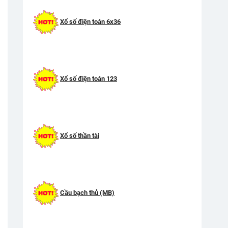
Xổ số điện toán 6x36
Xổ số điện toán 123
Xổ số thần tài
Cầu bạch thủ (MB)