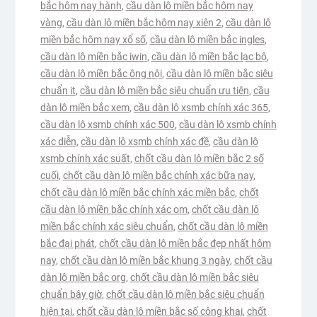
bắc hôm nay hành
,
cầu dàn lô miền bắc hôm nay
vàng
,
cầu dàn lô miền bắc hôm nay xiên 2
,
cầu dàn lô
miền bắc hôm nay xổ số
,
cầu dàn lô miền bắc ingles
,
cầu dàn lô miền bắc iwin
,
cầu dàn lô miền bắc lạc bộ
,
cầu dàn lô miền bắc ông nội
,
cầu dàn lô miền bắc siêu
chuẩn it
,
cầu dàn lô miền bắc siêu chuẩn ưu tiên
,
cầu
dàn lô miền bắc xem
,
cầu dàn lô xsmb chính xác 365
,
cầu dàn lô xsmb chính xác 500
,
cầu dàn lô xsmb chính
xác diễn
,
cầu dàn lô xsmb chính xác đề
,
cầu dàn lô
xsmb chính xác suất
,
chốt cầu dàn lô miền bắc 2 số
cuối
,
chốt cầu dàn lô miền bắc chính xác bữa nay
,
chốt cầu dàn lô miền bắc chính xác miền bắc
,
chốt
cầu dàn lô miền bắc chính xác om
,
chốt cầu dàn lô
miền bắc chính xác siêu chuẩn
,
chốt cầu dàn lô miền
bắc đại phát
,
chốt cầu dàn lô miền bắc đẹp nhất hôm
nay
,
chốt cầu dàn lô miền bắc khung 3 ngày
,
chốt cầu
dàn lô miền bắc org
,
chốt cầu dàn lô miền bắc siêu
chuẩn bây giờ
,
chốt cầu dàn lô miền bắc siêu chuẩn
hiện tại
,
chốt cầu dàn lô miền bắc số công khai
,
chốt