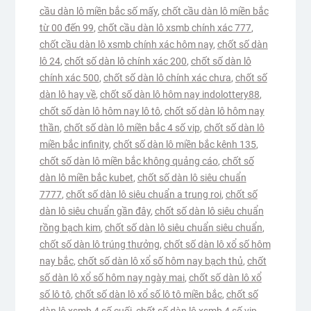
cầu dàn lô miền bắc số mấy
,
chốt cầu dàn lô miền bắc
từ 00 đến 99
,
chốt cầu dàn lô xsmb chính xác 777
,
chốt cầu dàn lô xsmb chính xác hôm nay
,
chốt số dàn
lô 24
,
chốt số dàn lô chính xác 200
,
chốt số dàn lô
chính xác 500
,
chốt số dàn lô chính xác chưa
,
chốt số
dàn lô hay về
,
chốt số dàn lô hôm nay indolottery88
,
chốt số dàn lô hôm nay lô tô
,
chốt số dàn lô hôm nay
thần
,
chốt số dàn lô miền bắc 4 số vip
,
chốt số dàn lô
miền bắc infinity
,
chốt số dàn lô miền bắc kênh 135
,
chốt số dàn lô miền bắc không quảng cáo
,
chốt số
dàn lô miền bắc kubet
,
chốt số dàn lô siêu chuẩn
7777
,
chốt số dàn lô siêu chuẩn a trung roi
,
chốt số
dàn lô siêu chuẩn gần đây
,
chốt số dàn lô siêu chuẩn
rồng bạch kim
,
chốt số dàn lô siêu chuẩn siêu chuẩn
,
chốt số dàn lô trúng thưởng
,
chốt số dàn lô xổ số hôm
nay bắc
,
chốt số dàn lô xổ số hôm nay bạch thủ
,
chốt
số dàn lô xổ số hôm nay ngày mai
,
chốt số dàn lô xổ
số lô tô
,
chốt số dàn lô xổ số lô tô miền bắc
,
chốt số
dàn lô xsmb 4 số cuối
,
chốt số dàn lô xsmb 4 số vip
,