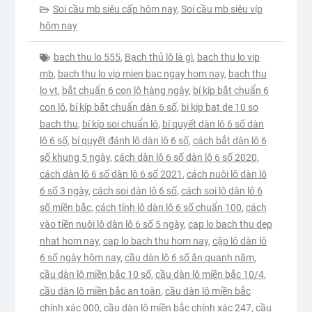
Soi cầu mb siêu cấp hôm nay
,
Soi cầu mb siêu víp
hôm nay
bach thu lo 555
,
Bạch thủ lô là gì
,
bach thu lo vip
mb
,
bach thu lo vip mien bac ngay hom nay
,
bach thu
lo vt
,
bắt chuẩn 6 con lô hàng ngày
,
bí kíp bắt chuẩn 6
con lô
,
bí kíp bắt chuẩn dàn 6 số
,
bi kip bat de 10 so
bach thu
,
bí kíp soi chuẩn lô
,
bí quyết dàn lô 6 số dàn
lô 6 số
,
bí quyết đánh lô dàn lô 6 số
,
cách bắt dàn lô 6
số khung 5 ngày
,
cách dàn lô 6 số dàn lô 6 số 2020
,
cách dàn lô 6 số dàn lô 6 số 2021
,
cách nuôi lô dàn lô
6 số 3 ngày
,
cách soi dàn lô 6 số
,
cách soi lô dàn lô 6
số miền bắc
,
cách tính lô dàn lô 6 số chuẩn 100
,
cách
vào tiền nuôi lô dàn lô 6 số 5 ngày
,
cap lo bach thu dep
nhat hom nay
,
cap lo bach thu hom nay
,
cặp lô dàn lô
6 số ngày hôm nay
,
cầu dàn lô 6 số ăn quanh năm
,
cầu dàn lô miền bắc 10 số
,
cầu dàn lô miền bắc 10/4
,
cầu dàn lô miền bắc an toàn
,
cầu dàn lô miền bắc
chính xác 000
,
cầu dàn lô miền bắc chính xác 247
,
cầu