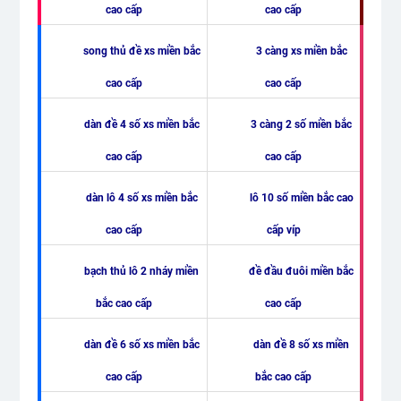
cao cấp
cao cấp
song thủ đề xs miền bắc
3 càng xs miền bắc
cao cấp
cao cấp
dàn đề 4 số xs miền bắc
3 càng 2 số miền bắc
cao cấp
cao cấp
dàn lô 4 số xs miền bắc
lô 10 số miền bắc cao
cao cấp
cấp víp
bạch thủ lô 2 nháy miền
đề đầu đuôi miền bắc
bắc cao cấp
cao cấp
dàn đề 6 số xs miền bắc
dàn đề 8 số xs miền
cao cấp
bắc cao cấp