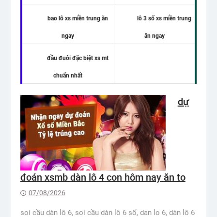
bao lô xs miền trung ăn
lô 3 số xs miền trung
ngay
ăn ngay
đầu đuôi đặc biệt xs mt
chuẩn nhất
dự
đoán xsmb dàn lô 4 con hôm nay ăn to
07/08/2026
soi cầu dàn lô 6, soi cầu dàn lô 6 số, dan lo 6, dàn lô 6