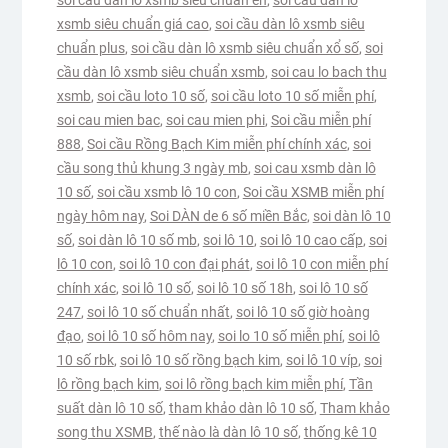
xsmb siêu chuẩn giá cao
,
soi cầu dàn lô xsmb siêu
chuẩn plus
,
soi cầu dàn lô xsmb siêu chuẩn xổ số
,
soi
cầu dàn lô xsmb siêu chuẩn xsmb
,
soi cau lo bach thu
xsmb
,
soi cầu loto 10 số
,
soi cầu loto 10 số miễn phí
,
soi cau mien bac
,
soi cau mien phi
,
Soi cầu miễn phí
888
,
Soi cầu Rồng Bạch Kim miễn phí chính xác
,
soi
cầu song thủ khung 3 ngày mb
,
soi cau xsmb dàn lô
10 số
,
soi cầu xsmb lô 10 con
,
Soi cầu XSMB miễn phí
ngày hôm nay
,
Soi DÀN de 6 số miền Bắc
,
soi dàn lô 10
số
,
soi dàn lô 10 số mb
,
soi lô 10
,
soi lô 10 cao cấp
,
soi
lô 10 con
,
soi lô 10 con đại phát
,
soi lô 10 con miễn phí
chính xác
,
soi lô 10 số
,
soi lô 10 số 18h
,
soi lô 10 số
247
,
soi lô 10 số chuẩn nhất
,
soi lô 10 số giờ hoàng
đạo
,
soi lô 10 số hôm nay
,
soi lo 10 số miễn phí
,
soi lô
10 số rbk
,
soi lô 10 số rồng bạch kim
,
soi lô 10 víp
,
soi
lô rồng bạch kim
,
soi lô rồng bạch kim miễn phí
,
Tần
suất dàn lô 10 số
,
tham khảo dàn lô 10 số
,
Tham khảo
song thu XSMB
,
thế nào là dàn lô 10 số
,
thống kê 10