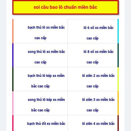
soi cầu bao lô chuẩn miền bắc
bạch thủ lô xs miền bắc
lô 6 số xs miền bắc
cao cấp
cao cấp
song thủ lô xs miền bắc
lô 8 số xs miền bắc
cao cấp
cao cấp
bạch thủ lô kép xs miền
lô xiên 2 xs miền bắc
bắc cao cấp
cao cấp
song thủ lô kép xs miền
lô xiên 3 xs miền bắc
bắc cao cấp
cao cấp
bạch thủ đề xs miền bắc
lô xiên 4 xs miền bắc