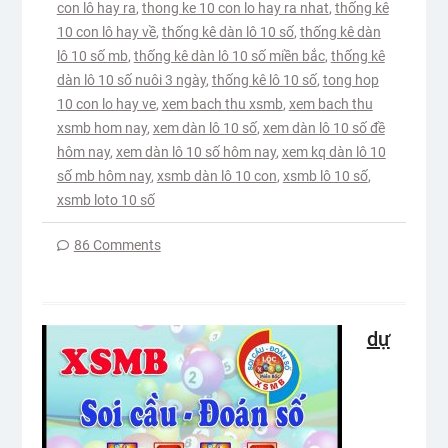
con lô hay ra
,
thong ke 10 con lo hay ra nhat
,
thống kê
10 con lô hay về
,
thống kê dàn lô 10 số
,
thống kê dàn
lô 10 số mb
,
thống kê dàn lô 10 số miền bắc
,
thống kê
dàn lô 10 số nuôi 3 ngày
,
thống kê lô 10 số
,
tong hop
10 con lo hay ve
,
xem bach thu xsmb
,
xem bach thu
xsmb hom nay
,
xem dàn lô 10 số
,
xem dàn lô 10 số đề
hôm nay
,
xem dàn lô 10 số hôm nay
,
xem kq dàn lô 10
số mb hôm nay
,
xsmb dàn lô 10 con
,
xsmb lô 10 số
,
xsmb loto 10 số
86 Comments
dự