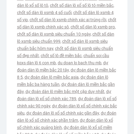
dàn lô xổ số lô tô
,
chốt số dàn lô xổ số lô tô miền bắc
,
chốt số dàn lô xsmb 4 số cuối
,
chốt số dàn lô xsmb 4
số vip
,
chốt số dàn lô xsmb chính xác ai trúng rồi
,
chốt
số dàn lô xsmb chính xác sô
,
chốt số dàn lô xsmb pro
,
chốt số dàn lô xsmb siêu chuẩn 10 ngày
,
chốt số dàn
lô xsmb siêu chuẩn 999
,
chốt số dàn lô xsmb siêu
chuẩn bắc hôm nay
,
chốt số dàn lô xsmb siêu chuẩn
số đẹp nhất
,
chốt số lô đề miền bắc
,
chuẩn soi cầu
kqxs dàn lô 6 con mb
,
du doan lo bach thu mb
,
dự
đoán dàn lô miền bắc 20 tây
,
dự đoán dàn lô miền bắc
8 5
,
dự đoán dàn lô miền bắc asia
,
dự đoán dàn lô
miền bắc ba hàng tuần
,
dự đoán dàn lô miền bắc gần
đây
,
dự đoán dàn lô miền bắc một cặp duy nhất
,
dự
đoán dàn lô xổ số chính xác 789
,
dự đoán dàn lô xổ số
chính xác 90 ngày
,
dự đoán dàn lô xổ số chính xác bắc
siêu
,
dự đoán dàn lô xổ số chính xác gần đây
,
dự đoán
dàn lô xổ số chính xác phần trăm
,
dự đoán dàn lô xổ
số chính xác quảng bình
,
dự đoán dàn lô xổ số miền