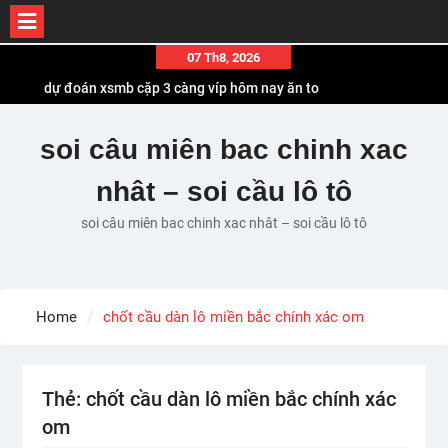
Skip
07 Th8, 2026
to
dự đoán xsmb cặp 3 càng víp hôm nay ăn to
content
dự đoán xsmb dàn đề 4 con hôm nay ăn to
dự đoán xsmb dàn đề 8 con hôm nay ăn to
soi câu miên bac chinh xac
nhât – soi cầu lô tô
soi câu miên bac chinh xac nhât – soi cầu lô tô
Home
chốt cầu dàn lô miền bắc chính xác om
Thẻ:
chốt cầu dàn lô miền bắc chính xác
om