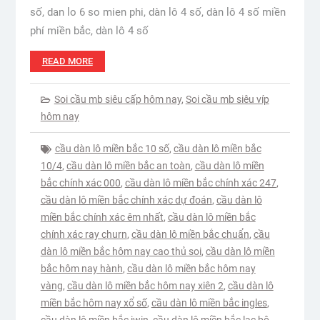
số, dan lo 6 so mien phi, dàn lô 4 số, dàn lô 4 số miền
phí miền bắc, dàn lô 4 số
READ MORE
Soi cầu mb siêu cấp hôm nay
,
Soi cầu mb siêu víp
hôm nay
cầu dàn lô miền bắc 10 số
,
cầu dàn lô miền bắc
10/4
,
cầu dàn lô miền bắc an toàn
,
cầu dàn lô miền
bắc chính xác 000
,
cầu dàn lô miền bắc chính xác 247
,
cầu dàn lô miền bắc chính xác dự đoán
,
cầu dàn lô
miền bắc chính xác êm nhất
,
cầu dàn lô miền bắc
chính xác ray churn
,
cầu dàn lô miền bắc chuẩn
,
cầu
dàn lô miền bắc hôm nay cao thủ soi
,
cầu dàn lô miền
bắc hôm nay hành
,
cầu dàn lô miền bắc hôm nay
vàng
,
cầu dàn lô miền bắc hôm nay xiên 2
,
cầu dàn lô
miền bắc hôm nay xổ số
,
cầu dàn lô miền bắc ingles
,
cầu dàn lô miền bắc iwin
,
cầu dàn lô miền bắc lạc bộ
,