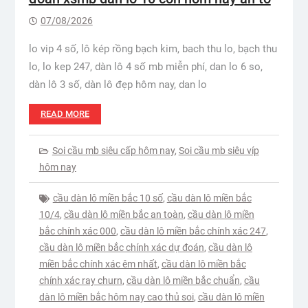
07/08/2026
lo vip 4 số, lô kép rồng bạch kim, bach thu lo, bạch thu
lo, lo kep 247, dàn lô 4 số mb miễn phí, dan lo 6 so,
dàn lô 3 số, dàn lô đẹp hôm nay, dan lo
READ MORE
Soi cầu mb siêu cấp hôm nay
,
Soi cầu mb siêu víp
hôm nay
cầu dàn lô miền bắc 10 số
,
cầu dàn lô miền bắc
10/4
,
cầu dàn lô miền bắc an toàn
,
cầu dàn lô miền
bắc chính xác 000
,
cầu dàn lô miền bắc chính xác 247
,
cầu dàn lô miền bắc chính xác dự đoán
,
cầu dàn lô
miền bắc chính xác êm nhất
,
cầu dàn lô miền bắc
chính xác ray churn
,
cầu dàn lô miền bắc chuẩn
,
cầu
dàn lô miền bắc hôm nay cao thủ soi
,
cầu dàn lô miền