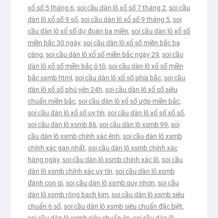
xổ số 5 tháng 6
,
soi cầu dàn lô xổ số 7 tháng 2
,
soi cầu
dàn lô xổ số 9 số
,
soi cầu dàn lô xổ số 9 tháng 5
,
soi
cầu dàn lô xổ số dự đoán ba miền
,
soi cầu dàn lô xổ số
miền bắc 30 ngày
,
soi cầu dàn lô xổ số miền bắc ba
càng
,
soi cầu dàn lô xổ số miền bắc ngày 29
,
soi cầu
dàn lô xổ số miền bắc ô tô
,
soi cầu dàn lô xổ số miền
bắc sxmb html
,
soi cầu dàn lô xổ số phía bắc
,
soi cầu
dàn lô xổ số phú yên 24h
,
soi cầu dàn lô xổ số siêu
chuẩn miền bắc
,
soi cầu dàn lô xổ số ướp miền bắc
,
soi cầu dàn lô xổ số uy tín
,
soi cầu dàn lô xổ số xổ số
,
soi cầu dàn lô xsmb 86
,
soi cầu dàn lô xsmb 99
,
soi
cầu dàn lô xsmb chính xác ênh
,
soi cầu dàn lô xsmb
chính xác gan nhất
,
soi cầu dàn lô xsmb chính xác
hàng ngày
,
soi cầu dàn lô xsmb chính xác lô
,
soi cầu
dàn lô xsmb chính xác uy tín
,
soi cầu dàn lô xsmb
đánh con gì
,
soi cầu dàn lô xsmb quy nhơn
,
soi cầu
dàn lô xsmb rông bach kim
,
soi cầu dàn lô xsmb siêu
chuẩn 6 số
,
soi cầu dàn lô xsmb siêu chuẩn đặc biệt
,
soi cầu dàn lô xsmb siêu chuẩn ên
,
soi cầu dàn lô