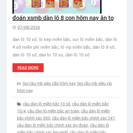
đoán xsmb dàn lô 8 con hôm nay ăn to
07/08/2026
dàn lô 10 số, lô kép miền bắc, soi lô miền bắc, dàn lô
4 số miền phí miền bắc, lô vip miền bắc, dàn lô 8 số,
dàn lô 10 số, dan lo 10 so, dàn lô 10 số
READ MORE
Soi cầu mb siêu cấp hôm nay
,
Soi cầu mb siêu víp
hôm nay
cầu dàn lô miền bắc 10 số
,
cầu dàn lô miền bắc
10/4
,
cầu dàn lô miền bắc an toàn
,
cầu dàn lô miền
bắc chính xác 000
,
cầu dàn lô miền bắc chính xác 247
,
cầu dàn lô miền bắc chính xác dự đoán
,
cầu dàn lô
miền bắc chính xác êm nhất
,
cầu dàn lô miền bắc