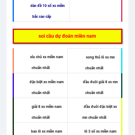
dàn đề 10 số xs miền
bắc cao cấp
soi cầu dự đoán miền nam
xỉu chủ xs miền nam
song thủ lô xs mn
chuẩn nhất
chuẩn nhất
đặc biệt xs miền nam
đầu đuôi giải 8 xs mn
chuẩn nhất
chuẩn nhất
giải 8 xs miền nam
đầu đuôi đặc biệt xs
chuẩn nhất
mn chuẩn nhất
bao lô xs miền nam
lô 3 số xs miền nam