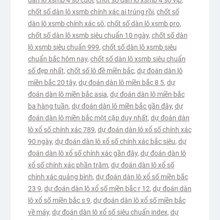
chốt số dàn lô xsmb chính xác ai trúng rồi
,
chốt số
dàn lô xsmb chính xác sô
,
chốt số dàn lô xsmb pro
,
chốt số dàn lô xsmb siêu chuẩn 10 ngày
,
chốt số dàn
lô xsmb siêu chuẩn 999
,
chốt số dàn lô xsmb siêu
chuẩn bắc hôm nay
,
chốt số dàn lô xsmb siêu chuẩn
số đẹp nhất
,
chốt số lô đề miền bắc
,
dự đoán dàn lô
miền bắc 20 tây
,
dự đoán dàn lô miền bắc 8 5
,
dự
đoán dàn lô miền bắc asia
,
dự đoán dàn lô miền bắc
ba hàng tuần
,
dự đoán dàn lô miền bắc gần đây
,
dự
đoán dàn lô miền bắc một cặp duy nhất
,
dự đoán dàn
lô xổ số chính xác 789
,
dự đoán dàn lô xổ số chính xác
90 ngày
,
dự đoán dàn lô xổ số chính xác bắc siêu
,
dự
đoán dàn lô xổ số chính xác gần đây
,
dự đoán dàn lô
xổ số chính xác phần trăm
,
dự đoán dàn lô xổ số
chính xác quảng bình
,
dự đoán dàn lô xổ số miền bắc
23 9
,
dự đoán dàn lô xổ số miền bắc r 12
,
dự đoán dàn
lô xổ số miền bắc s 9
,
dự đoán dàn lô xổ số miền bắc
về máy
,
dự đoán dàn lô xổ số siêu chuẩn index
,
dự