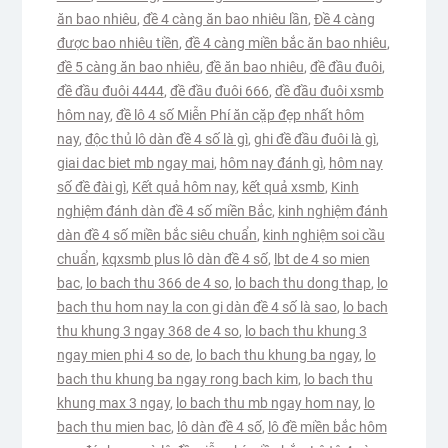
ăn bao nhiêu
,
đề 4 càng ăn bao nhiêu lần
,
Đề 4 càng
được bao nhiêu tiền
,
đề 4 càng miền bắc ăn bao nhiêu
,
đề 5 càng ăn bao nhiêu
,
đề ăn bao nhiêu
,
đề đầu đuôi
,
đề đầu đuôi 4444
,
đề đầu đuôi 666
,
đề đầu đuôi xsmb
hôm nay
,
đề lô 4 số Miễn Phí ăn cặp đẹp nhất hôm
nay
,
độc thủ lô dàn đề 4 số là gì
,
ghi đề đầu đuôi là gì
,
giai dac biet mb ngay mai
,
hôm nay đánh gì
,
hôm nay
số đề đài gì
,
Kết quả hôm nay
,
kết quả xsmb
,
Kinh
nghiệm đánh dàn đề 4 số miền Bắc
,
kinh nghiệm đánh
dàn đề 4 số miền bắc siêu chuẩn
,
kinh nghiệm soi cầu
chuẩn
,
kqxsmb plus lô dàn đề 4 số
,
lbt de 4 so mien
bac
,
lo bach thu 366 de 4 so
,
lo bach thu dong thap
,
lo
bach thu hom nay la con gi dàn đề 4 số là sao
,
lo bach
thu khung 3 ngay 368 de 4 so
,
lo bach thu khung 3
ngay mien phi 4 so de
,
lo bach thu khung ba ngay
,
lo
bach thu khung ba ngay rong bach kim
,
lo bach thu
khung max 3 ngay
,
lo bach thu mb ngay hom nay
,
lo
bach thu mien bac
,
lô dàn đề 4 số
,
lô đề miền bắc hôm