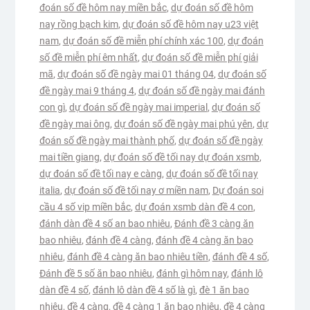
đoán số đề hôm nay miền bắc
,
dự đoán số đề hôm
nay rồng bạch kim
,
dự đoán số đề hôm nay u23 việt
nam
,
dự đoán số đề miễn phí chính xác 100
,
dự đoán
số đề miễn phí êm nhất
,
dự đoán số đề miễn phí giải
mã
,
dự đoán số đề ngày mai 01 tháng 04
,
dự đoán số
đề ngày mai 9 tháng 4
,
dự đoán số đề ngày mai đánh
con gì
,
dự đoán số đề ngày mai imperial
,
dự đoán số
đề ngày mai ông
,
dự đoán số đề ngày mai phú yên
,
dự
đoán số đề ngày mai thành phố
,
dự đoán số đề ngày
mai tiền giang
,
dự đoán số đề tối nay dự đoán xsmb
,
dự đoán số đề tối nay e càng
,
dự đoán số đề tối nay
italia
,
dự đoán số đề tối nay ơ miền nam
,
Dự đoán soi
cầu 4 số vip miền bắc
,
dự đoán xsmb dàn đề 4 con
,
đánh dàn đề 4 số an bao nhiêu
,
Đánh đề 3 càng ăn
bao nhiêu
,
đánh đề 4 càng
,
đánh đề 4 càng ăn bao
nhiêu
,
đánh đề 4 càng ăn bao nhiêu tiền
,
đánh đề 4 số
,
Đánh đề 5 số ăn bao nhiêu
,
đánh gì hôm nay
,
đánh lô
dàn đề 4 số
,
đánh lô dàn đề 4 số là gì
,
đè 1 ăn bao
nhiêu
,
đề 4 càng
,
đề 4 càng 1 ăn bao nhiêu
,
đề 4 càng