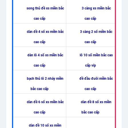
song thủ đề xs miền bắc
3 càng xs miền bắc
cao cấp
cao cấp
dàn đề 4 số xs miền bắc
3 càng 2 số miền bắc
cao cấp
cao cấp
dàn lô 4 số xs miền bắc
lô 10 số miền bắc cao
cao cấp
cấp víp
bạch thủ lô 2 nháy miền
đề đầu đuôi miền bắc
bắc cao cấp
cao cấp
dàn đề 6 số xs miền bắc
dàn đề 8 số xs miền
cao cấp
bắc cao cấp
dàn đề 10 số xs miền