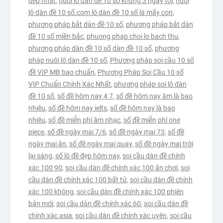
dep nhat
,
nuôi lô dàn đề 10 số khung 3 ngày tôi
,
nuôi
lô dàn đề 10 số.com lô dàn đề 10 số là mấy con
,
phương pháp bắt dàn đề 10 số
,
phương pháp bắt dàn
đề 10 số miền bắc
,
phuong phap choi lo bach thu
,
phương pháp dàn đề 10 số dàn đề 10 số
,
phương
pháp nuôi lô dàn đề 10 số
,
Phương pháp soi cầu 10 số
đề VIP MB bao chuẩn
,
Phương Pháp Soi Cầu 10 số
VIP Chuẩn Chính Xác Nhất
,
phương pháp soi lô dàn
đề 10 số
,
số đề hôm nay 4 7
,
số đề hôm nay âm là bao
nhiêu
,
số đề hôm nay ielts
,
số đề hôm nay là bao
nhiêu
,
số đề miễn phí âm nhạc
,
số đề miễn phí one
piece
,
số đề ngày mai 7/6
,
số đề ngày mai 73
,
số đề
ngày mai ăn
,
số đề ngày mai quay
,
số đề ngày mai trời
lại sáng
,
số lô đề đẹp hôm nay
,
soi cầu dàn đề chính
xác 100 90
,
soi cầu dàn đề chính xác 100 ăn chơi
,
soi
cầu dàn đề chính xác 100 bất tử
,
soi cầu dàn đề chính
xác 100 không
,
soi cầu dàn đề chính xác 100 phiên
bản mới
,
soi cầu dàn đề chính xác 60
,
soi cầu dàn đề
chính xác asia
,
soi cầu dàn đề chính xác uyên
,
soi cầu