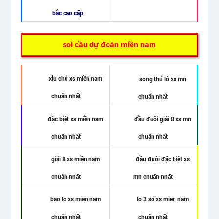
bắc cao cấp
soi cầu dự đoán miền nam
xỉu chủ xs miền nam
song thủ lô xs mn
chuẩn nhất
chuẩn nhất
đặc biệt xs miền nam
đầu đuôi giải 8 xs mn
chuẩn nhất
chuẩn nhất
giải 8 xs miền nam
đầu đuôi đặc biệt xs
chuẩn nhất
mn chuẩn nhất
bao lô xs miền nam
lô 3 số xs miền nam
chuẩn nhất
chuẩn nhất