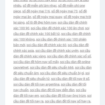
nhiêu
,
số đề miễn phí âm nhạc
,
số đề miễn phí one
piece
,
số đề ngày mai 7/6
,
số đề ngày mai 73
,
số đề
ngày mai ăn
,
số đề ngày mai quay
,
số đề ngày mai trời
lại sáng
,
số lô đề đẹp hôm nay
,
soi cầu dàn đề chính
xác 100 90
,
soi cầu dàn đề chính xác 100 ăn chơi
,
soi
cầu dàn đề chính xác 100 bất tử
,
soi cầu dàn đề chính
xác 100 không
,
soi cầu dàn đề chính xác 100 phiên
bản mới
,
soi cầu dàn đề chính xác 60
,
soi cầu dàn đề
chính xác asia
,
soi cầu dàn đề chính xác uyên
,
soi cầu
dàn đề chính xác vàng
,
soi cầu dàn đề chính xác xổ số
,
soi cầu dàn đề hôm nay số mấy
,
soi cầu dàn đề online
caovietnet
,
soi cầu dàn đề siêu chuẩn 666
,
soi cầu dàn
đề siêu chuẩn âm
,
soi cầu dàn đề siêu chuẩn bị gì
,
soi
cầu dàn đề siêu chuẩn tử
,
soi cầu dàn đề tối nay 8 số
,
soi cầu dàn đề tối nay argentina
,
soi cầu dàn đề tối
nay chuẩn
,
soi cầu dàn đề tối nay diễn đàn
,
soi cầu
dàn đề tối nay em
,
soi cầu dàn đề tối nay ông trùm
,
soi
cầu dàn đề tối nay ra
,
soi cầu dàn đề tối nay số hay ra
,