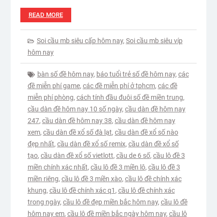
READ MORE
Soi cầu mb siêu cấp hôm nay
,
Soi cầu mb siêu víp
hôm nay
bàn số đề hôm nay
,
báo tuổi trẻ số đề hôm nay
,
các
đề miễn phí game
,
các đề miễn phí ở tphcm
,
các đề
miễn phí phòng
,
cách tính đầu đuôi số đề miền trung
,
cầu dàn đề hôm nay 10 số ngày
,
cầu dàn đề hôm nay
247
,
cầu dàn đề hôm nay 38
,
cầu dàn đề hôm nay
xem
,
cầu dàn đề xổ số đà lạt
,
cầu dàn đề xổ số nào
đẹp nhất
,
cầu dàn đề xổ số remix
,
cầu dàn đề xổ số
tạo
,
cầu dàn đề xổ số vietlott
,
cầu de 6 số
,
cầu lô đề 3
miền chính xác nhất
,
cầu lô đề 3 miền lô
,
cầu lô đề 3
miền riêng
,
cầu lô đề 3 miền xào
,
cầu lô đề chính xác
khung
,
cầu lô đề chính xác q1
,
cầu lô đề chính xác
trong ngày
,
cầu lô đề đẹp miền bắc hôm nay
,
cầu lô đề
hôm nay em
,
cầu lô đề miền bắc ngày hôm nay
,
cầu lô