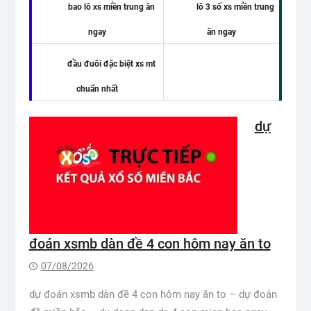
bao lô xs miền trung ăn
lô 3 số xs miền trung
ngay
ăn ngay
đầu đuôi đặc biệt xs mt
chuẩn nhất
dự
đoán xsmb dàn đề 4 con hôm nay ăn to
07/08/2026
dự đoán xsmb dàn đề 4 con hôm nay ăn to – dự đoán