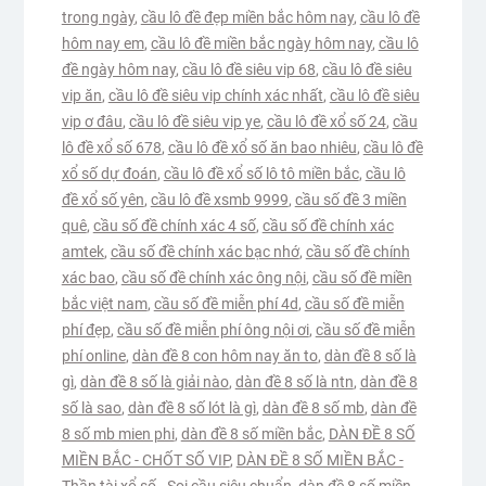
trong ngày
,
cầu lô đề đẹp miền bắc hôm nay
,
cầu lô đề
hôm nay em
,
cầu lô đề miền bắc ngày hôm nay
,
cầu lô
đề ngày hôm nay
,
cầu lô đề siêu vip 68
,
cầu lô đề siêu
vip ăn
,
cầu lô đề siêu vip chính xác nhất
,
cầu lô đề siêu
vip ơ đâu
,
cầu lô đề siêu vip ye
,
cầu lô đề xổ số 24
,
cầu
lô đề xổ số 678
,
cầu lô đề xổ số ăn bao nhiêu
,
cầu lô đề
xổ số dự đoán
,
cầu lô đề xổ số lô tô miền bắc
,
cầu lô
đề xổ số yên
,
cầu lô đề xsmb 9999
,
cầu số đề 3 miền
quê
,
cầu số đề chính xác 4 số
,
cầu số đề chính xác
amtek
,
cầu số đề chính xác bạc nhớ
,
cầu số đề chính
xác bao
,
cầu số đề chính xác ông nội
,
cầu số đề miền
bắc việt nam
,
cầu số đề miễn phí 4d
,
cầu số đề miễn
phí đẹp
,
cầu số đề miễn phí ông nội ơi
,
cầu số đề miễn
phí online
,
dàn đề 8 con hôm nay ăn to
,
dàn đề 8 số là
gì
,
dàn đề 8 số là giải nào
,
dàn đề 8 số là ntn
,
dàn đề 8
số là sao
,
dàn đề 8 số lót là gì
,
dàn đề 8 số mb
,
dàn đề
8 số mb mien phi
,
dàn đề 8 số miền bắc
,
DÀN ĐỀ 8 SỐ
MIỀN BẮC - CHỐT SỐ VIP
,
DÀN ĐỀ 8 SỐ MIỀN BẮC -
Thần tài xổ số - Soi cầu siêu chuẩn
,
dàn đề 8 số miền