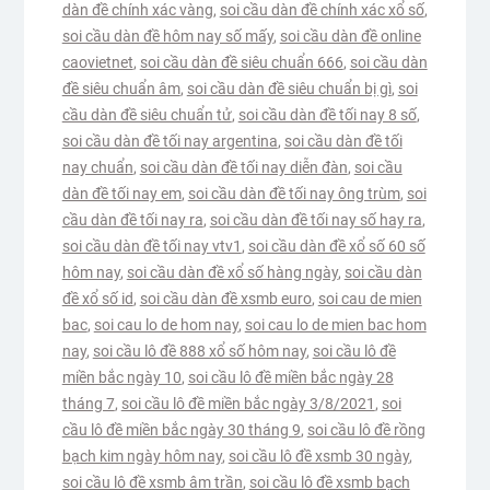
dàn đề chính xác vàng
,
soi cầu dàn đề chính xác xổ số
,
soi cầu dàn đề hôm nay số mấy
,
soi cầu dàn đề online
caovietnet
,
soi cầu dàn đề siêu chuẩn 666
,
soi cầu dàn
đề siêu chuẩn âm
,
soi cầu dàn đề siêu chuẩn bị gì
,
soi
cầu dàn đề siêu chuẩn tử
,
soi cầu dàn đề tối nay 8 số
,
soi cầu dàn đề tối nay argentina
,
soi cầu dàn đề tối
nay chuẩn
,
soi cầu dàn đề tối nay diễn đàn
,
soi cầu
dàn đề tối nay em
,
soi cầu dàn đề tối nay ông trùm
,
soi
cầu dàn đề tối nay ra
,
soi cầu dàn đề tối nay số hay ra
,
soi cầu dàn đề tối nay vtv1
,
soi cầu dàn đề xổ số 60 số
hôm nay
,
soi cầu dàn đề xổ số hàng ngày
,
soi cầu dàn
đề xổ số id
,
soi cầu dàn đề xsmb euro
,
soi cau de mien
bac
,
soi cau lo de hom nay
,
soi cau lo de mien bac hom
nay
,
soi cầu lô đề 888 xổ số hôm nay
,
soi cầu lô đề
miền bắc ngày 10
,
soi cầu lô đề miền bắc ngày 28
tháng 7
,
soi cầu lô đề miền bắc ngày 3/8/2021
,
soi
cầu lô đề miền bắc ngày 30 tháng 9
,
soi cầu lô đề rồng
bạch kim ngày hôm nay
,
soi cầu lô đề xsmb 30 ngày
,
soi cầu lô đề xsmb âm trần
,
soi cầu lô đề xsmb bạch