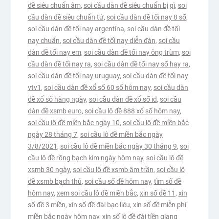
đề siêu chuẩn âm
,
soi cầu dàn đề siêu chuẩn bị gì
,
soi
cầu dàn đề siêu chuẩn tử
,
soi cầu dàn đề tối nay 8 số
,
soi cầu dàn đề tối nay argentina
,
soi cầu dàn đề tối
nay chuẩn
,
soi cầu dàn đề tối nay diễn đàn
,
soi cầu
dàn đề tối nay em
,
soi cầu dàn đề tối nay ông trùm
,
soi
cầu dàn đề tối nay ra
,
soi cầu dàn đề tối nay số hay ra
,
soi cầu dàn đề tối nay uruguay
,
soi cầu dàn đề tối nay
vtv1
,
soi cầu dàn đề xổ số 60 số hôm nay
,
soi cầu dàn
đề xổ số hàng ngày
,
soi cầu dàn đề xổ số id
,
soi cầu
dàn đề xsmb euro
,
soi cầu lô đề 888 xổ số hôm nay
,
soi cầu lô đề miền bắc ngày 10
,
soi cầu lô đề miền bắc
ngày 28 tháng 7
,
soi cầu lô đề miền bắc ngày
3/8/2021
,
soi cầu lô đề miền bắc ngày 30 tháng 9
,
soi
cầu lô đề rồng bạch kim ngày hôm nay
,
soi cầu lô đề
xsmb 30 ngày
,
soi cầu lô đề xsmb âm trần
,
soi cầu lô
đề xsmb bạch thủ
,
soi cầu số đề hôm nay
,
tìm số đề
hôm nay
,
xem soi cầu lô đề miền bắc
,
xin số đề 11
,
xin
số đề 3 miền
,
xin số đề đài bạc liêu
,
xin số đề miễn phí
miền bắc ngày hôm nay
,
xin số lô đề đài tiền giang