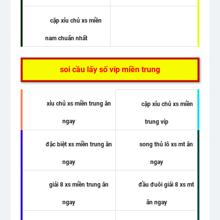
cặp xỉu chủ xs miền
nam chuẩn nhất
soi cầu lấy số víp miền trung
xỉu chủ xs miền trung ăn
cặp xỉu chủ xs miền
ngay
trung víp
đặc biệt xs miền trung ăn
song thủ lô xs mt ăn
ngay
ngay
giải 8 xs miền trung ăn
đầu đuôi giải 8 xs mt
ngay
ăn ngay