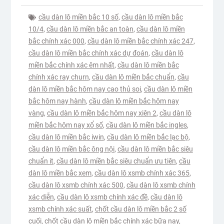
cầu dàn lô miền bắc 10 số
,
cầu dàn lô miền bắc
10/4
,
cầu dàn lô miền bắc an toàn
,
cầu dàn lô miền
bắc chính xác 000
,
cầu dàn lô miền bắc chính xác 247
,
cầu dàn lô miền bắc chính xác dự đoán
,
cầu dàn lô
miền bắc chính xác êm nhất
,
cầu dàn lô miền bắc
chính xác ray churn
,
cầu dàn lô miền bắc chuẩn
,
cầu
dàn lô miền bắc hôm nay cao thủ soi
,
cầu dàn lô miền
bắc hôm nay hành
,
cầu dàn lô miền bắc hôm nay
vàng
,
cầu dàn lô miền bắc hôm nay xiên 2
,
cầu dàn lô
miền bắc hôm nay xổ số
,
cầu dàn lô miền bắc ingles
,
cầu dàn lô miền bắc iwin
,
cầu dàn lô miền bắc lạc bộ
,
cầu dàn lô miền bắc ông nội
,
cầu dàn lô miền bắc siêu
chuẩn it
,
cầu dàn lô miền bắc siêu chuẩn ưu tiên
,
cầu
dàn lô miền bắc xem
,
cầu dàn lô xsmb chính xác 365
,
cầu dàn lô xsmb chính xác 500
,
cầu dàn lô xsmb chính
xác diễn
,
cầu dàn lô xsmb chính xác đề
,
cầu dàn lô
xsmb chính xác suất
,
chốt cầu dàn lô miền bắc 2 số
cuối
,
chốt cầu dàn lô miền bắc chính xác bữa nay
,