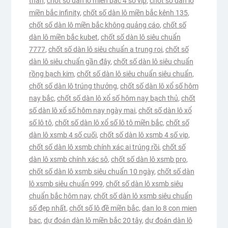
thần
,
chốt số dàn lô miền bắc 4 số vip
,
chốt số dàn lô
miền bắc infinity
,
chốt số dàn lô miền bắc kênh 135
,
chốt số dàn lô miền bắc không quảng cáo
,
chốt số
dàn lô miền bắc kubet
,
chốt số dàn lô siêu chuẩn
7777
,
chốt số dàn lô siêu chuẩn a trung roi
,
chốt số
dàn lô siêu chuẩn gần đây
,
chốt số dàn lô siêu chuẩn
rồng bạch kim
,
chốt số dàn lô siêu chuẩn siêu chuẩn
,
chốt số dàn lô trúng thưởng
,
chốt số dàn lô xổ số hôm
nay bắc
,
chốt số dàn lô xổ số hôm nay bạch thủ
,
chốt
số dàn lô xổ số hôm nay ngày mai
,
chốt số dàn lô xổ
số lô tô
,
chốt số dàn lô xổ số lô tô miền bắc
,
chốt số
dàn lô xsmb 4 số cuối
,
chốt số dàn lô xsmb 4 số vip
,
chốt số dàn lô xsmb chính xác ai trúng rồi
,
chốt số
dàn lô xsmb chính xác sô
,
chốt số dàn lô xsmb pro
,
chốt số dàn lô xsmb siêu chuẩn 10 ngày
,
chốt số dàn
lô xsmb siêu chuẩn 999
,
chốt số dàn lô xsmb siêu
chuẩn bắc hôm nay
,
chốt số dàn lô xsmb siêu chuẩn
số đẹp nhất
,
chốt số lô đề miền bắc
,
dan lo 8 con mien
bac
,
dự đoán dàn lô miền bắc 20 tây
,
dự đoán dàn lô