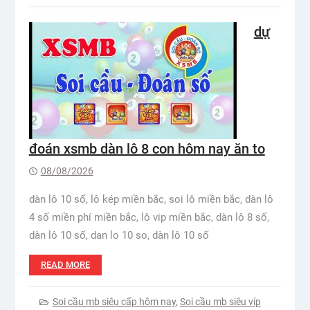
dự
đoán xsmb dàn lô 8 con hôm nay ăn to
08/08/2026
dàn lô 10 số, lô kép miền bắc, soi lô miền bắc, dàn lô
4 số miền phí miền bắc, lô vip miền bắc, dàn lô 8 số,
dàn lô 10 số, dan lo 10 so, dàn lô 10 số
READ MORE
Soi cầu mb siêu cấp hôm nay
,
Soi cầu mb siêu víp