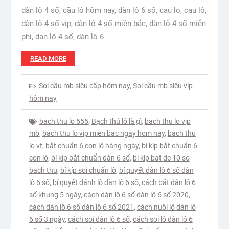
dàn lô 4 số, cầu lô hôm nay, dàn lô 6 số, cau lo, cau lô,
dàn lô 4 số vip, dàn lô 4 số miền bắc, dàn lô 4 số miễn
phí, dan lô 4 số, dàn lô 6
READ MORE
Soi cầu mb siêu cấp hôm nay
,
Soi cầu mb siêu víp
hôm nay
bach thu lo 555
,
Bạch thủ lô là gì
,
bach thu lo vip
mb
,
bach thu lo vip mien bac ngay hom nay
,
bach thu
lo vt
,
bắt chuẩn 6 con lô hàng ngày
,
bí kíp bắt chuẩn 6
con lô
,
bí kíp bắt chuẩn dàn 6 số
,
bi kip bat de 10 so
bach thu
,
bí kíp soi chuẩn lô
,
bí quyết dàn lô 6 số dàn
lô 6 số
,
bí quyết đánh lô dàn lô 6 số
,
cách bắt dàn lô 6
số khung 5 ngày
,
cách dàn lô 6 số dàn lô 6 số 2020
,
cách dàn lô 6 số dàn lô 6 số 2021
,
cách nuôi lô dàn lô
6 số 3 ngày
,
cách soi dàn lô 6 số
,
cách soi lô dàn lô 6