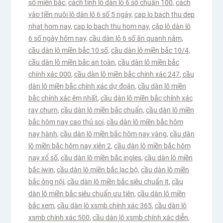
số miền bắc
,
cách tính lô dàn lô 6 số chuẩn 100
,
cách
vào tiền nuôi lô dàn lô 6 số 5 ngày
,
cap lo bach thu dep
nhat hom nay
,
cap lo bach thu hom nay
,
cặp lô dàn lô
6 số ngày hôm nay
,
cầu dàn lô 6 số ăn quanh năm
,
cầu dàn lô miền bắc 10 số
,
cầu dàn lô miền bắc 10/4
,
cầu dàn lô miền bắc an toàn
,
cầu dàn lô miền bắc
chính xác 000
,
cầu dàn lô miền bắc chính xác 247
,
cầu
dàn lô miền bắc chính xác dự đoán
,
cầu dàn lô miền
bắc chính xác êm nhất
,
cầu dàn lô miền bắc chính xác
ray churn
,
cầu dàn lô miền bắc chuẩn
,
cầu dàn lô miền
bắc hôm nay cao thủ soi
,
cầu dàn lô miền bắc hôm
nay hành
,
cầu dàn lô miền bắc hôm nay vàng
,
cầu dàn
lô miền bắc hôm nay xiên 2
,
cầu dàn lô miền bắc hôm
nay xổ số
,
cầu dàn lô miền bắc ingles
,
cầu dàn lô miền
bắc iwin
,
cầu dàn lô miền bắc lạc bộ
,
cầu dàn lô miền
bắc ông nội
,
cầu dàn lô miền bắc siêu chuẩn it
,
cầu
dàn lô miền bắc siêu chuẩn ưu tiên
,
cầu dàn lô miền
bắc xem
,
cầu dàn lô xsmb chính xác 365
,
cầu dàn lô
xsmb chính xác 500
,
cầu dàn lô xsmb chính xác diễn
,