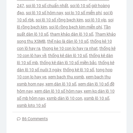
247
,
soi lô 10 số chuẩn nhất
,
soi lô 10 số giờ hoàng
đạo
,
soi lô 10 số hôm nay
,
soi lo 10 số miễn phí
,
soi lô
10 số rbk
,
soi lô 10 số rồng bạch kim
,
soi lô 10 víp
,
soi
lô rồng bạch kim
,
soi lô rồng bạch kim miễn phí
,
Tần
suất dàn lô 10 số
,
tham khảo dàn lô 10 số
,
Tham khảo
song thu XSMB
,
thế nào là dàn lô 10 số
,
thống kê 10
con lô hay ra
,
thong ke 10 con lo hay ra nhat
,
thống kê
10 con lô hay về
,
thống kê dàn lô 10 số
,
thống kê dàn
lô 10 số mb
,
thống kê dàn lô 10 số miền bắc
,
thống kê
dàn lô 10 số nuôi 3 ngày
,
thống kê lô 10 số
,
tong hop
10 con lo hay ve
,
xem bach thu xsmb
,
xem bach thu
xsmb hom nay
,
xem dàn lô 10 số
,
xem dàn lô 10 số đề
hôm nay
,
xem dàn lô 10 số hôm nay
,
xem kq dàn lô 10
số mb hôm nay
,
xsmb dàn lô 10 con
,
xsmb lô 10 số
,
xsmb loto 10 số
86 Comments