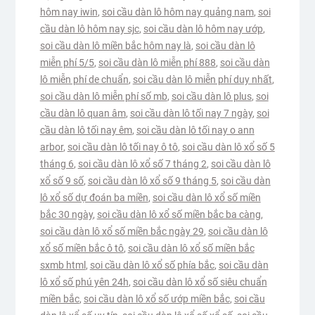
hôm nay iwin
,
soi cầu dàn lô hôm nay quảng nam
,
soi
cầu dàn lô hôm nay sjc
,
soi cầu dàn lô hôm nay ướp
,
soi cầu dàn lô miền bắc hôm nay là
,
soi cầu dàn lô
miễn phí 5/5
,
soi cầu dàn lô miễn phí 888
,
soi cầu dàn
lô miễn phí de chuẩn
,
soi cầu dàn lô miễn phí duy nhất
,
soi cầu dàn lô miễn phí số mb
,
soi cầu dàn lô plus
,
soi
cầu dàn lô quan âm
,
soi cầu dàn lô tối nay 7 ngày
,
soi
cầu dàn lô tối nay êm
,
soi cầu dàn lô tối nay o ann
arbor
,
soi cầu dàn lô tối nay ô tô
,
soi cầu dàn lô xổ số 5
tháng 6
,
soi cầu dàn lô xổ số 7 tháng 2
,
soi cầu dàn lô
xổ số 9 số
,
soi cầu dàn lô xổ số 9 tháng 5
,
soi cầu dàn
lô xổ số dự đoán ba miền
,
soi cầu dàn lô xổ số miền
bắc 30 ngày
,
soi cầu dàn lô xổ số miền bắc ba càng
,
soi cầu dàn lô xổ số miền bắc ngày 29
,
soi cầu dàn lô
xổ số miền bắc ô tô
,
soi cầu dàn lô xổ số miền bắc
sxmb html
,
soi cầu dàn lô xổ số phía bắc
,
soi cầu dàn
lô xổ số phú yên 24h
,
soi cầu dàn lô xổ số siêu chuẩn
miền bắc
,
soi cầu dàn lô xổ số ướp miền bắc
,
soi cầu