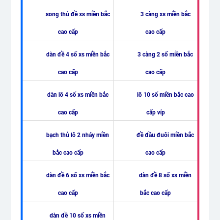
song thủ đề xs miền bắc
3 càng xs miền bắc
cao cấp
cao cấp
dàn đề 4 số xs miền bắc
3 càng 2 số miền bắc
cao cấp
cao cấp
dàn lô 4 số xs miền bắc
lô 10 số miền bắc cao
cao cấp
cấp víp
bạch thủ lô 2 nháy miền
đề đầu đuôi miền bắc
bắc cao cấp
cao cấp
dàn đề 6 số xs miền bắc
dàn đề 8 số xs miền
cao cấp
bắc cao cấp
dàn đề 10 số xs miền