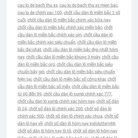
cau lo de bach thu xs
,
cau lo de bach thu xs mien bac
,
cau lo de chinh xac 100
,
chốt cầu dàn lô miền bắc 2 số
cuối
,
chốt cầu dàn lô miền bắc chính xác bữa nay
,
chốt cầu dàn lô miền bắc chính xác miền bắc
,
chốt
cầu dàn lô miền bắc chính xác om
,
chốt cầu dàn lô
miền bắc chính xác siêu chuẩn
,
chốt cầu dàn lô miền
bắc đại phát
,
chốt cầu dàn lô miền bắc đẹp nhất hôm
nay
,
chốt cầu dàn lô miền bắc khung 3 ngày
,
chốt cầu
dàn lô miền bắc org
,
chốt cầu dàn lô miền bắc siêu
chuẩn bây giờ
,
chốt cầu dàn lô miền bắc siêu chuẩn
hiện tại
,
chốt cầu dàn lô miền bắc số công khai
,
chốt
cầu dàn lô miền bắc số mấy
,
chốt cầu dàn lô miền bắc
từ 00 đến 99
,
chốt cầu dàn lô xsmb chính xác 777
,
chốt cầu dàn lô xsmb chính xác hôm nay
,
chốt số dàn
lô 24
,
chốt số dàn lô chính xác 200
,
chốt số dàn lô
chính xác 500
,
chốt số dàn lô chính xác chưa
,
chốt số
dàn lô hay về
,
chốt số dàn lô hôm nay indolottery88
,
chốt số dàn lô hôm nay lô tô
,
chốt số dàn lô hôm nay