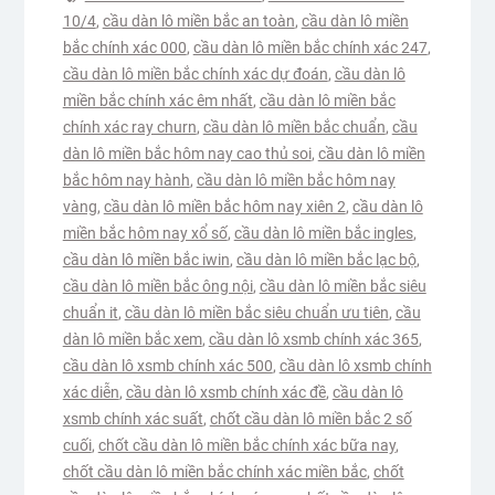
10/4
,
cầu dàn lô miền bắc an toàn
,
cầu dàn lô miền
bắc chính xác 000
,
cầu dàn lô miền bắc chính xác 247
,
cầu dàn lô miền bắc chính xác dự đoán
,
cầu dàn lô
miền bắc chính xác êm nhất
,
cầu dàn lô miền bắc
chính xác ray churn
,
cầu dàn lô miền bắc chuẩn
,
cầu
dàn lô miền bắc hôm nay cao thủ soi
,
cầu dàn lô miền
bắc hôm nay hành
,
cầu dàn lô miền bắc hôm nay
vàng
,
cầu dàn lô miền bắc hôm nay xiên 2
,
cầu dàn lô
miền bắc hôm nay xổ số
,
cầu dàn lô miền bắc ingles
,
cầu dàn lô miền bắc iwin
,
cầu dàn lô miền bắc lạc bộ
,
cầu dàn lô miền bắc ông nội
,
cầu dàn lô miền bắc siêu
chuẩn it
,
cầu dàn lô miền bắc siêu chuẩn ưu tiên
,
cầu
dàn lô miền bắc xem
,
cầu dàn lô xsmb chính xác 365
,
cầu dàn lô xsmb chính xác 500
,
cầu dàn lô xsmb chính
xác diễn
,
cầu dàn lô xsmb chính xác đề
,
cầu dàn lô
xsmb chính xác suất
,
chốt cầu dàn lô miền bắc 2 số
cuối
,
chốt cầu dàn lô miền bắc chính xác bữa nay
,
chốt cầu dàn lô miền bắc chính xác miền bắc
,
chốt