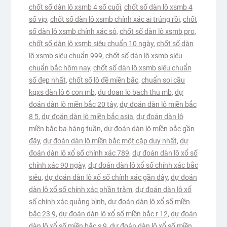
chốt số dàn lô xsmb 4 số cuối
,
chốt số dàn lô xsmb 4
số vip
,
chốt số dàn lô xsmb chính xác ai trúng rồi
,
chốt
số dàn lô xsmb chính xác sô
,
chốt số dàn lô xsmb pro
,
chốt số dàn lô xsmb siêu chuẩn 10 ngày
,
chốt số dàn
lô xsmb siêu chuẩn 999
,
chốt số dàn lô xsmb siêu
chuẩn bắc hôm nay
,
chốt số dàn lô xsmb siêu chuẩn
số đẹp nhất
,
chốt số lô đề miền bắc
,
chuẩn soi cầu
kqxs dàn lô 6 con mb
,
du doan lo bach thu mb
,
dự
đoán dàn lô miền bắc 20 tây
,
dự đoán dàn lô miền bắc
8 5
,
dự đoán dàn lô miền bắc asia
,
dự đoán dàn lô
miền bắc ba hàng tuần
,
dự đoán dàn lô miền bắc gần
đây
,
dự đoán dàn lô miền bắc một cặp duy nhất
,
dự
đoán dàn lô xổ số chính xác 789
,
dự đoán dàn lô xổ số
chính xác 90 ngày
,
dự đoán dàn lô xổ số chính xác bắc
siêu
,
dự đoán dàn lô xổ số chính xác gần đây
,
dự đoán
dàn lô xổ số chính xác phần trăm
,
dự đoán dàn lô xổ
số chính xác quảng bình
,
dự đoán dàn lô xổ số miền
bắc 23 9
,
dự đoán dàn lô xổ số miền bắc r 12
,
dự đoán
dàn lô xổ số miền bắc s 9
,
dự đoán dàn lô xổ số miền