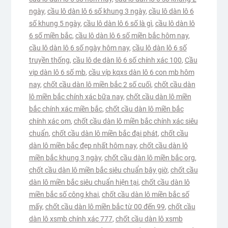
ngày
,
cầu lô dàn lô 6 số khung 3 ngày
,
cầu lô dàn lô 6
số khung 5 ngày
,
cầu lô dàn lô 6 số là gì
,
cầu lô dàn lô
6 số miền bắc
,
cầu lô dàn lô 6 số miền bắc hôm nay
,
cầu lô dàn lô 6 số ngày hôm nay
,
cầu lô dàn lô 6 số
truyền thống
,
cầu lô de dàn lô 6 số chính xác 100
,
Cầu
vip dàn lô 6 số mb
,
cầu víp kqxs dàn lô 6 con mb hôm
nay
,
chốt cầu dàn lô miền bắc 2 số cuối
,
chốt cầu dàn
lô miền bắc chính xác bữa nay
,
chốt cầu dàn lô miền
bắc chính xác miền bắc
,
chốt cầu dàn lô miền bắc
chính xác om
,
chốt cầu dàn lô miền bắc chính xác siêu
chuẩn
,
chốt cầu dàn lô miền bắc đại phát
,
chốt cầu
dàn lô miền bắc đẹp nhất hôm nay
,
chốt cầu dàn lô
miền bắc khung 3 ngày
,
chốt cầu dàn lô miền bắc org
,
chốt cầu dàn lô miền bắc siêu chuẩn bây giờ
,
chốt cầu
dàn lô miền bắc siêu chuẩn hiện tại
,
chốt cầu dàn lô
miền bắc số công khai
,
chốt cầu dàn lô miền bắc số
mấy
,
chốt cầu dàn lô miền bắc từ 00 đến 99
,
chốt cầu
dàn lô xsmb chính xác 777
,
chốt cầu dàn lô xsmb