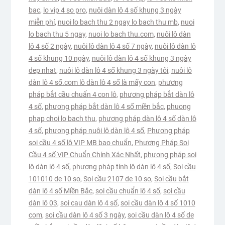
bac
,
lo vip 4 so pro
,
nuôi dàn lô 4 số khung 3 ngày
miễn phí
,
nuoi lo bach thu 2 ngay lo bach thu mb
,
nuoi
lo bach thu 5 ngay
,
nuoi lo bach thu.com
,
nuôi lô dàn
lô 4 số 2 ngày
,
nuôi lô dàn lô 4 số 7 ngày
,
nuôi lô dàn lô
4 số khung 10 ngày
,
nuôi lô dàn lô 4 số khung 3 ngày
dep nhat
,
nuôi lô dàn lô 4 số khung 3 ngày tôi
,
nuôi lô
dàn lô 4 số.com lô dàn lô 4 số là mấy con
,
phương
pháp bắt cầu chuẩn 4 con lô
,
phương pháp bắt dàn lô
4 số
,
phương pháp bắt dàn lô 4 số miền bắc
,
phuong
phap choi lo bach thu
,
phương pháp dàn lô 4 số dàn lô
4 số
,
phương pháp nuôi lô dàn lô 4 số
,
Phương pháp
soi cầu 4 số lô VIP MB bao chuẩn
,
Phương Pháp Soi
Cầu 4 số VIP Chuẩn Chính Xác Nhất
,
phương pháp soi
lô dàn lô 4 số
,
phương pháp tính lô dàn lô 4 số
,
Soi cầu
101010 de 10 so
,
Soi cầu 2107 de 10 so
,
Soi cầu bắt
dàn lô 4 số Miền Bắc
,
soi cầu chuẩn lô 4 số
,
soi cầu
dàn lô 03
,
soi cau dàn lô 4 số
,
soi cầu dàn lô 4 số 1010
com
,
soi cầu dàn lô 4 số 3 ngày
,
soi cầu dàn lô 4 số de