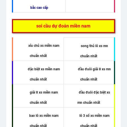
bắc cao cấp
soi cầu dự đoán miền nam
xỉu chủ xs miền nam
song thủ lô xs mn
chuẩn nhất
chuẩn nhất
đặc biệt xs miền nam
đầu đuôi giải 8 xs mn
chuẩn nhất
chuẩn nhất
giải 8 xs miền nam
đầu đuôi đặc biệt xs
chuẩn nhất
mn chuẩn nhất
bao lô xs miền nam
lô 3 số xs miền nam
chuẩn nhất
chuẩn nhất