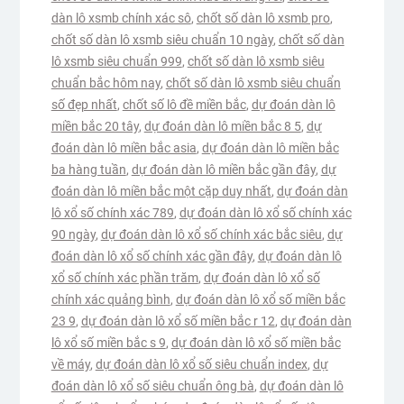
dàn lô xsmb chính xác sô
,
chốt số dàn lô xsmb pro
,
chốt số dàn lô xsmb siêu chuẩn 10 ngày
,
chốt số dàn
lô xsmb siêu chuẩn 999
,
chốt số dàn lô xsmb siêu
chuẩn bắc hôm nay
,
chốt số dàn lô xsmb siêu chuẩn
số đẹp nhất
,
chốt số lô đề miền bắc
,
dự đoán dàn lô
miền bắc 20 tây
,
dự đoán dàn lô miền bắc 8 5
,
dự
đoán dàn lô miền bắc asia
,
dự đoán dàn lô miền bắc
ba hàng tuần
,
dự đoán dàn lô miền bắc gần đây
,
dự
đoán dàn lô miền bắc một cặp duy nhất
,
dự đoán dàn
lô xổ số chính xác 789
,
dự đoán dàn lô xổ số chính xác
90 ngày
,
dự đoán dàn lô xổ số chính xác bắc siêu
,
dự
đoán dàn lô xổ số chính xác gần đây
,
dự đoán dàn lô
xổ số chính xác phần trăm
,
dự đoán dàn lô xổ số
chính xác quảng bình
,
dự đoán dàn lô xổ số miền bắc
23 9
,
dự đoán dàn lô xổ số miền bắc r 12
,
dự đoán dàn
lô xổ số miền bắc s 9
,
dự đoán dàn lô xổ số miền bắc
về máy
,
dự đoán dàn lô xổ số siêu chuẩn index
,
dự
đoán dàn lô xổ số siêu chuẩn ông bà
,
dự đoán dàn lô