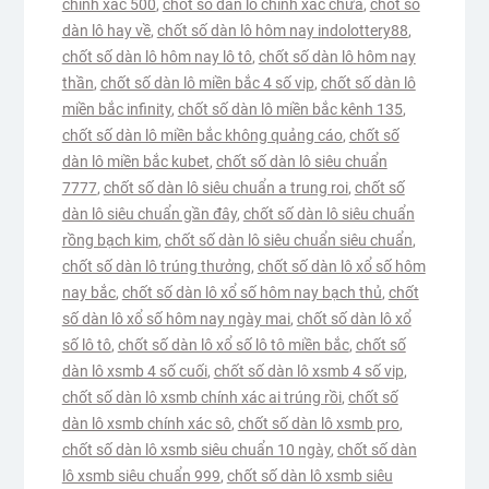
chính xác 500
,
chốt số dàn lô chính xác chưa
,
chốt số
dàn lô hay về
,
chốt số dàn lô hôm nay indolottery88
,
chốt số dàn lô hôm nay lô tô
,
chốt số dàn lô hôm nay
thần
,
chốt số dàn lô miền bắc 4 số vip
,
chốt số dàn lô
miền bắc infinity
,
chốt số dàn lô miền bắc kênh 135
,
chốt số dàn lô miền bắc không quảng cáo
,
chốt số
dàn lô miền bắc kubet
,
chốt số dàn lô siêu chuẩn
7777
,
chốt số dàn lô siêu chuẩn a trung roi
,
chốt số
dàn lô siêu chuẩn gần đây
,
chốt số dàn lô siêu chuẩn
rồng bạch kim
,
chốt số dàn lô siêu chuẩn siêu chuẩn
,
chốt số dàn lô trúng thưởng
,
chốt số dàn lô xổ số hôm
nay bắc
,
chốt số dàn lô xổ số hôm nay bạch thủ
,
chốt
số dàn lô xổ số hôm nay ngày mai
,
chốt số dàn lô xổ
số lô tô
,
chốt số dàn lô xổ số lô tô miền bắc
,
chốt số
dàn lô xsmb 4 số cuối
,
chốt số dàn lô xsmb 4 số vip
,
chốt số dàn lô xsmb chính xác ai trúng rồi
,
chốt số
dàn lô xsmb chính xác sô
,
chốt số dàn lô xsmb pro
,
chốt số dàn lô xsmb siêu chuẩn 10 ngày
,
chốt số dàn
lô xsmb siêu chuẩn 999
,
chốt số dàn lô xsmb siêu