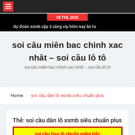
Skip
08 Th8, 2026
to
dự đoán xsmb cặp 3 càng víp hôm nay ăn to
content
dự đoán xsmb dàn đề 4 con hôm nay ăn to
dự đoán xsmb dàn đề 8 con hôm nay ăn to
soi câu miên bac chinh xac
nhât – soi cầu lô tô
soi câu miên bac chinh xac nhât – soi cầu lô tô
Home
soi cầu dàn lô xsmb siêu chuẩn plus
Thẻ:
soi cầu dàn lô xsmb siêu chuẩn plus
soi cầu bao lô chuẩn miền bắc