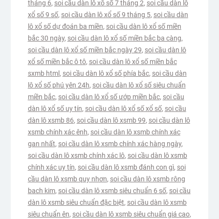
tháng 6
,
soi cầu dàn lô xổ số 7 tháng 2
,
soi cầu dàn lô
xổ số 9 số
,
soi cầu dàn lô xổ số 9 tháng 5
,
soi cầu dàn
lô xổ số dự đoán ba miền
,
soi cầu dàn lô xổ số miền
bắc 30 ngày
,
soi cầu dàn lô xổ số miền bắc ba càng
,
soi cầu dàn lô xổ số miền bắc ngày 29
,
soi cầu dàn lô
xổ số miền bắc ô tô
,
soi cầu dàn lô xổ số miền bắc
sxmb html
,
soi cầu dàn lô xổ số phía bắc
,
soi cầu dàn
lô xổ số phú yên 24h
,
soi cầu dàn lô xổ số siêu chuẩn
miền bắc
,
soi cầu dàn lô xổ số ướp miền bắc
,
soi cầu
dàn lô xổ số uy tín
,
soi cầu dàn lô xổ số xổ số
,
soi cầu
dàn lô xsmb 86
,
soi cầu dàn lô xsmb 99
,
soi cầu dàn lô
xsmb chính xác ênh
,
soi cầu dàn lô xsmb chính xác
gan nhất
,
soi cầu dàn lô xsmb chính xác hàng ngày
,
soi cầu dàn lô xsmb chính xác lô
,
soi cầu dàn lô xsmb
chính xác uy tín
,
soi cầu dàn lô xsmb đánh con gì
,
soi
cầu dàn lô xsmb quy nhơn
,
soi cầu dàn lô xsmb rông
bach kim
,
soi cầu dàn lô xsmb siêu chuẩn 6 số
,
soi cầu
dàn lô xsmb siêu chuẩn đặc biệt
,
soi cầu dàn lô xsmb
siêu chuẩn ên
,
soi cầu dàn lô xsmb siêu chuẩn giá cao
,