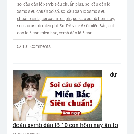
soi cầu dàn lô xsmb siêu chuẩn plus
,
soi cầu dàn lô
xsmb siêu chuẩn xổ số
,
soi cầu dàn lô xsmb siêu
chuẩn xsmb
,
soi cau mien phi
,
soi cau xsmb hom nay
,
soi cau xsmb mien phi
,
Soi DÀN de 6 số miền Bắc
,
soi
dan lo 6 con mien bac
,
xsmb dàn lô 6 con
101 Comments
dự
đoán xsmb dàn lô 10 con hôm nay ăn to