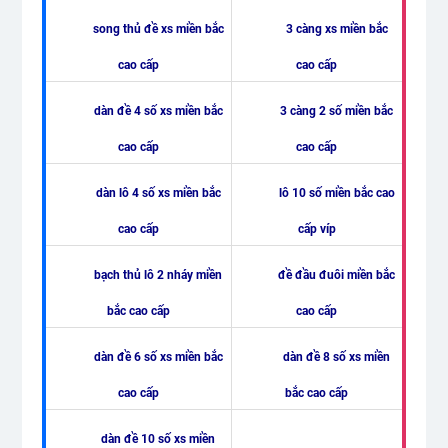
song thủ đề xs miền bắc
3 càng xs miền bắc
cao cấp
cao cấp
dàn đề 4 số xs miền bắc
3 càng 2 số miền bắc
cao cấp
cao cấp
dàn lô 4 số xs miền bắc
lô 10 số miền bắc cao
cao cấp
cấp víp
bạch thủ lô 2 nháy miền
đề đầu đuôi miền bắc
bắc cao cấp
cao cấp
dàn đề 6 số xs miền bắc
dàn đề 8 số xs miền
cao cấp
bắc cao cấp
dàn đề 10 số xs miền