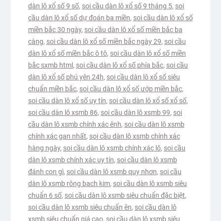
dàn lô xổ số 9 số
,
soi cầu dàn lô xổ số 9 tháng 5
,
soi
cầu dàn lô xổ số dự đoán ba miền
,
soi cầu dàn lô xổ số
miền bắc 30 ngày
,
soi cầu dàn lô xổ số miền bắc ba
càng
,
soi cầu dàn lô xổ số miền bắc ngày 29
,
soi cầu
dàn lô xổ số miền bắc ô tô
,
soi cầu dàn lô xổ số miền
bắc sxmb html
,
soi cầu dàn lô xổ số phía bắc
,
soi cầu
dàn lô xổ số phú yên 24h
,
soi cầu dàn lô xổ số siêu
chuẩn miền bắc
,
soi cầu dàn lô xổ số ướp miền bắc
,
soi cầu dàn lô xổ số uy tín
,
soi cầu dàn lô xổ số xổ số
,
soi cầu dàn lô xsmb 86
,
soi cầu dàn lô xsmb 99
,
soi
cầu dàn lô xsmb chính xác ênh
,
soi cầu dàn lô xsmb
chính xác gan nhất
,
soi cầu dàn lô xsmb chính xác
hàng ngày
,
soi cầu dàn lô xsmb chính xác lô
,
soi cầu
dàn lô xsmb chính xác uy tín
,
soi cầu dàn lô xsmb
đánh con gì
,
soi cầu dàn lô xsmb quy nhơn
,
soi cầu
dàn lô xsmb rông bach kim
,
soi cầu dàn lô xsmb siêu
chuẩn 6 số
,
soi cầu dàn lô xsmb siêu chuẩn đặc biệt
,
soi cầu dàn lô xsmb siêu chuẩn ên
,
soi cầu dàn lô
xsmb siêu chuẩn giá cao
,
soi cầu dàn lô xsmb siêu