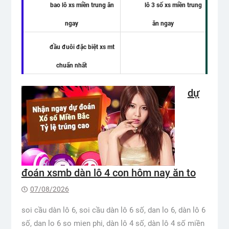
bao lô xs miền trung ăn
lô 3 số xs miền trung
ngay
ăn ngay
đầu đuôi đặc biệt xs mt
chuẩn nhất
dự
đoán xsmb dàn lô 4 con hôm nay ăn to
07/08/2026
soi cầu dàn lô 6, soi cầu dàn lô 6 số, dan lo 6, dàn lô 6
số, dan lo 6 so mien phi, dàn lô 4 số, dàn lô 4 số miền