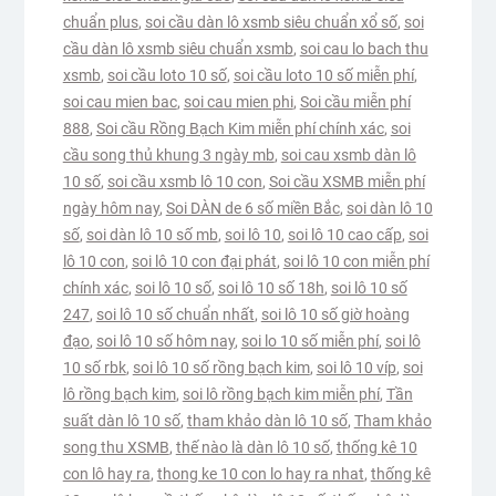
chuẩn plus
,
soi cầu dàn lô xsmb siêu chuẩn xổ số
,
soi
cầu dàn lô xsmb siêu chuẩn xsmb
,
soi cau lo bach thu
xsmb
,
soi cầu loto 10 số
,
soi cầu loto 10 số miễn phí
,
soi cau mien bac
,
soi cau mien phi
,
Soi cầu miễn phí
888
,
Soi cầu Rồng Bạch Kim miễn phí chính xác
,
soi
cầu song thủ khung 3 ngày mb
,
soi cau xsmb dàn lô
10 số
,
soi cầu xsmb lô 10 con
,
Soi cầu XSMB miễn phí
ngày hôm nay
,
Soi DÀN de 6 số miền Bắc
,
soi dàn lô 10
số
,
soi dàn lô 10 số mb
,
soi lô 10
,
soi lô 10 cao cấp
,
soi
lô 10 con
,
soi lô 10 con đại phát
,
soi lô 10 con miễn phí
chính xác
,
soi lô 10 số
,
soi lô 10 số 18h
,
soi lô 10 số
247
,
soi lô 10 số chuẩn nhất
,
soi lô 10 số giờ hoàng
đạo
,
soi lô 10 số hôm nay
,
soi lo 10 số miễn phí
,
soi lô
10 số rbk
,
soi lô 10 số rồng bạch kim
,
soi lô 10 víp
,
soi
lô rồng bạch kim
,
soi lô rồng bạch kim miễn phí
,
Tần
suất dàn lô 10 số
,
tham khảo dàn lô 10 số
,
Tham khảo
song thu XSMB
,
thế nào là dàn lô 10 số
,
thống kê 10
con lô hay ra
,
thong ke 10 con lo hay ra nhat
,
thống kê