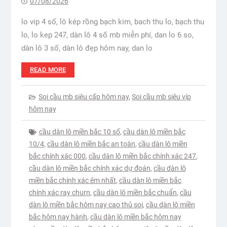
07/08/2026
lo vip 4 số, lô kép rồng bạch kim, bach thu lo, bạch thu
lo, lo kep 247, dàn lô 4 số mb miễn phí, dan lo 6 so,
dàn lô 3 số, dàn lô đẹp hôm nay, dan lo
READ MORE
Soi cầu mb siêu cấp hôm nay
,
Soi cầu mb siêu víp
hôm nay
cầu dàn lô miền bắc 10 số
,
cầu dàn lô miền bắc
10/4
,
cầu dàn lô miền bắc an toàn
,
cầu dàn lô miền
bắc chính xác 000
,
cầu dàn lô miền bắc chính xác 247
,
cầu dàn lô miền bắc chính xác dự đoán
,
cầu dàn lô
miền bắc chính xác êm nhất
,
cầu dàn lô miền bắc
chính xác ray churn
,
cầu dàn lô miền bắc chuẩn
,
cầu
dàn lô miền bắc hôm nay cao thủ soi
,
cầu dàn lô miền
bắc hôm nay hành
,
cầu dàn lô miền bắc hôm nay