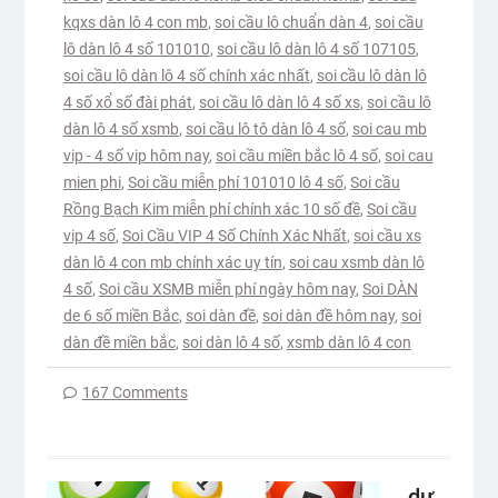
kqxs dàn lô 4 con mb
,
soi cầu lô chuẩn dàn 4
,
soi cầu
lô dàn lô 4 số 101010
,
soi cầu lô dàn lô 4 số 107105
,
soi cầu lô dàn lô 4 số chính xác nhất
,
soi cầu lô dàn lô
4 số xổ số đài phát
,
soi cầu lô dàn lô 4 số xs
,
soi cầu lô
dàn lô 4 số xsmb
,
soi cầu lô tô dàn lô 4 số
,
soi cau mb
vip - 4 số vip hôm nay
,
soi cầu miền bắc lô 4 số
,
soi cau
mien phi
,
Soi cầu miễn phí 101010 lô 4 số
,
Soi cầu
Rồng Bạch Kim miễn phí chính xác 10 số đề
,
Soi cầu
vip 4 số
,
Soi Cầu VIP 4 Số Chính Xác Nhất
,
soi cầu xs
dàn lô 4 con mb chính xác uy tín
,
soi cau xsmb dàn lô
4 số
,
Soi cầu XSMB miễn phí ngày hôm nay
,
Soi DÀN
de 6 số miền Bắc
,
soi dàn đề
,
soi dàn đề hôm nay
,
soi
dàn đề miền bắc
,
soi dàn lô 4 số
,
xsmb dàn lô 4 con
167 Comments
dự