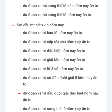
dự đoán xsmb song thủ lô kép hôm nay ăn to
dự đoán xsmb song thủ lô hôm nay ăn to
Soi cầu mt siêu víp hôm nay
dự đoán xsmt bao lô hôm nay ăn to
dự đoán xsmt cặp xíu chủ hôm nay ăn to
dự đoán xsmt đặc biệt hôm nay ăn to
dự đoán xsmt giải tám hôm nay ăn to
dự đoán xsmt lô 3 số hôm nay ăn to
dự đoán xsmt sớ đầu đuôi giải 8 hôm nay ăn
to
dự đoán xsmt đầu đuôi giải đặc biệt hôm nay
ăn to
dự đoán xsmt song thủ lô hôm nay ăn to