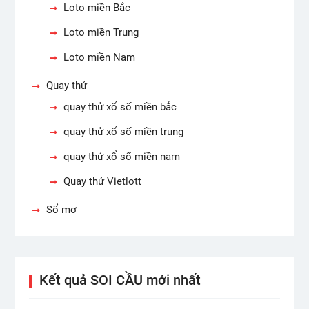
Loto miền Bắc
Loto miền Trung
Loto miền Nam
Quay thử
quay thử xổ số miền bắc
quay thử xổ số miền trung
quay thử xổ số miền nam
Quay thử Vietlott
Sổ mơ
Kết quả SOI CẦU mới nhất