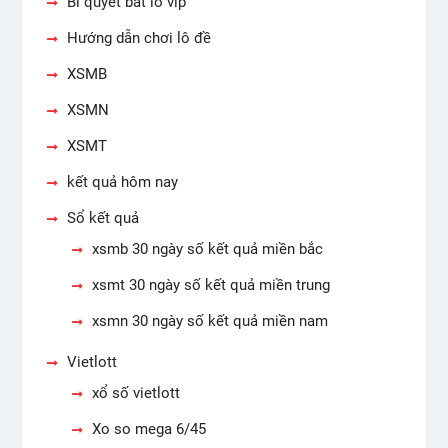
Bí quyết bắt lô vip
Hướng dẫn chơi lô đề
XSMB
XSMN
XSMT
kết quả hôm nay
Sổ kết quả
xsmb 30 ngày số kết quả miền bắc
xsmt 30 ngày số kết quả miền trung
xsmn 30 ngày số kết quả miền nam
Vietlott
xổ số vietlott
Xo so mega 6/45