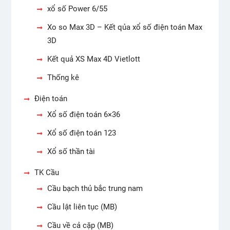
xổ số Power 6/55
Xo so Max 3D – Kết qủa xổ số điện toán Max
3D
Kết quả XS Max 4D Vietlott
Thống kê
Điện toán
Xổ số điện toán 6×36
Xổ số điện toán 123
Xổ số thần tài
TK Cầu
Cầu bạch thủ bắc trung nam
Cầu lật liên tục (MB)
Cầu về cả cặp (MB)