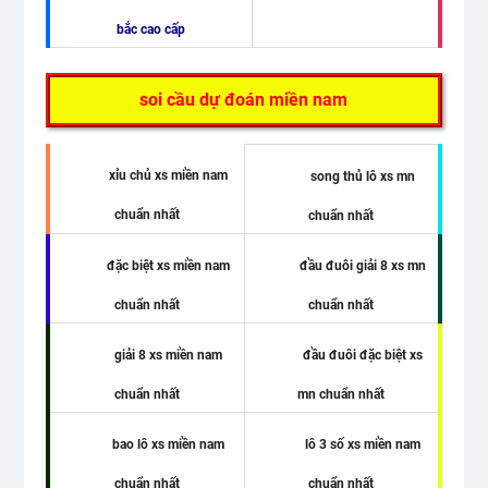
bắc cao cấp
soi cầu dự đoán miền nam
xỉu chủ xs miền nam
song thủ lô xs mn
chuẩn nhất
chuẩn nhất
đặc biệt xs miền nam
đầu đuôi giải 8 xs mn
chuẩn nhất
chuẩn nhất
giải 8 xs miền nam
đầu đuôi đặc biệt xs
chuẩn nhất
mn chuẩn nhất
bao lô xs miền nam
lô 3 số xs miền nam
chuẩn nhất
chuẩn nhất