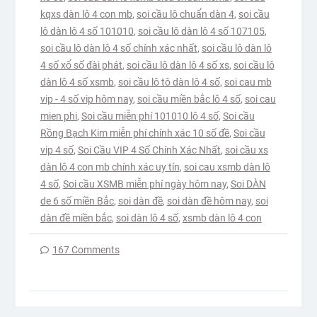
kqxs dàn lô 4 con mb
,
soi cầu lô chuẩn dàn 4
,
soi cầu
lô dàn lô 4 số 101010
,
soi cầu lô dàn lô 4 số 107105
,
soi cầu lô dàn lô 4 số chính xác nhất
,
soi cầu lô dàn lô
4 số xổ số đài phát
,
soi cầu lô dàn lô 4 số xs
,
soi cầu lô
dàn lô 4 số xsmb
,
soi cầu lô tô dàn lô 4 số
,
soi cau mb
vip - 4 số vip hôm nay
,
soi cầu miền bắc lô 4 số
,
soi cau
mien phi
,
Soi cầu miễn phí 101010 lô 4 số
,
Soi cầu
Rồng Bạch Kim miễn phí chính xác 10 số đề
,
Soi cầu
vip 4 số
,
Soi Cầu VIP 4 Số Chính Xác Nhất
,
soi cầu xs
dàn lô 4 con mb chính xác uy tín
,
soi cau xsmb dàn lô
4 số
,
Soi cầu XSMB miễn phí ngày hôm nay
,
Soi DÀN
de 6 số miền Bắc
,
soi dàn đề
,
soi dàn đề hôm nay
,
soi
dàn đề miền bắc
,
soi dàn lô 4 số
,
xsmb dàn lô 4 con
167 Comments