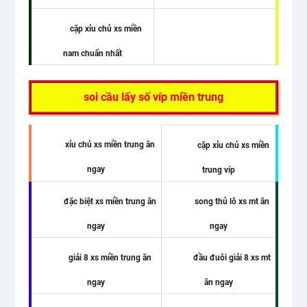
cặp xỉu chủ xs miền
nam chuẩn nhất
soi cầu lấy số víp miền trung
xỉu chủ xs miền trung ăn
cặp xỉu chủ xs miền
ngay
trung víp
đặc biệt xs miền trung ăn
song thủ lô xs mt ăn
ngay
ngay
giải 8 xs miền trung ăn
đầu đuôi giải 8 xs mt
ngay
ăn ngay