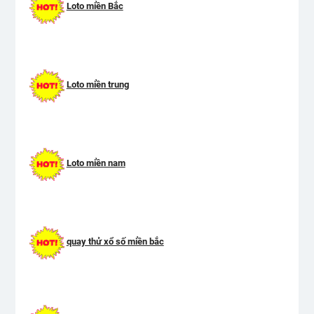
Loto miền Bắc
Loto miền trung
Loto miền nam
quay thử xổ số miền bắc