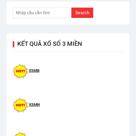
Search
KẾT QUẢ XỔ SỐ 3 MIỀN
XSMB
XSMN