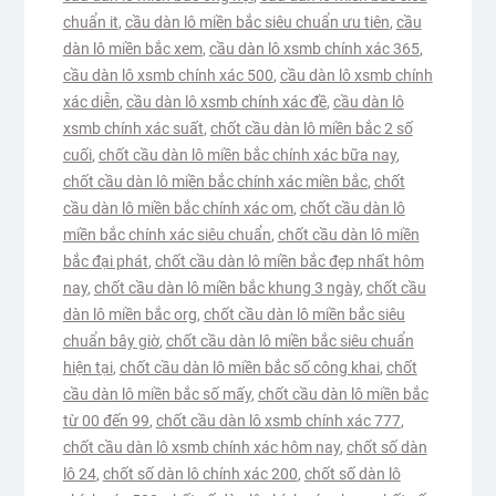
chuẩn it
,
cầu dàn lô miền bắc siêu chuẩn ưu tiên
,
cầu
dàn lô miền bắc xem
,
cầu dàn lô xsmb chính xác 365
,
cầu dàn lô xsmb chính xác 500
,
cầu dàn lô xsmb chính
xác diễn
,
cầu dàn lô xsmb chính xác đề
,
cầu dàn lô
xsmb chính xác suất
,
chốt cầu dàn lô miền bắc 2 số
cuối
,
chốt cầu dàn lô miền bắc chính xác bữa nay
,
chốt cầu dàn lô miền bắc chính xác miền bắc
,
chốt
cầu dàn lô miền bắc chính xác om
,
chốt cầu dàn lô
miền bắc chính xác siêu chuẩn
,
chốt cầu dàn lô miền
bắc đại phát
,
chốt cầu dàn lô miền bắc đẹp nhất hôm
nay
,
chốt cầu dàn lô miền bắc khung 3 ngày
,
chốt cầu
dàn lô miền bắc org
,
chốt cầu dàn lô miền bắc siêu
chuẩn bây giờ
,
chốt cầu dàn lô miền bắc siêu chuẩn
hiện tại
,
chốt cầu dàn lô miền bắc số công khai
,
chốt
cầu dàn lô miền bắc số mấy
,
chốt cầu dàn lô miền bắc
từ 00 đến 99
,
chốt cầu dàn lô xsmb chính xác 777
,
chốt cầu dàn lô xsmb chính xác hôm nay
,
chốt số dàn
lô 24
,
chốt số dàn lô chính xác 200
,
chốt số dàn lô