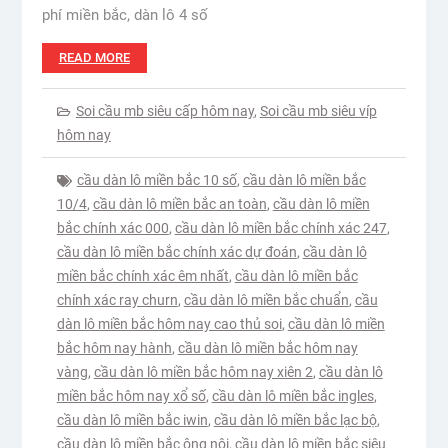
phí miền bắc, dàn lô 4 số
READ MORE
Soi cầu mb siêu cấp hôm nay
,
Soi cầu mb siêu víp
hôm nay
cầu dàn lô miền bắc 10 số
,
cầu dàn lô miền bắc
10/4
,
cầu dàn lô miền bắc an toàn
,
cầu dàn lô miền
bắc chính xác 000
,
cầu dàn lô miền bắc chính xác 247
,
cầu dàn lô miền bắc chính xác dự đoán
,
cầu dàn lô
miền bắc chính xác êm nhất
,
cầu dàn lô miền bắc
chính xác ray churn
,
cầu dàn lô miền bắc chuẩn
,
cầu
dàn lô miền bắc hôm nay cao thủ soi
,
cầu dàn lô miền
bắc hôm nay hành
,
cầu dàn lô miền bắc hôm nay
vàng
,
cầu dàn lô miền bắc hôm nay xiên 2
,
cầu dàn lô
miền bắc hôm nay xổ số
,
cầu dàn lô miền bắc ingles
,
cầu dàn lô miền bắc iwin
,
cầu dàn lô miền bắc lạc bộ
,
cầu dàn lô miền bắc ông nội
,
cầu dàn lô miền bắc siêu