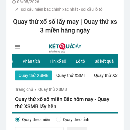
06/05/2026
soi câu miên bac chinh xac nhât - soi cầu lô tô
Quay thử xổ số lấy may | Quay thử xs
3 miền hàng ngày