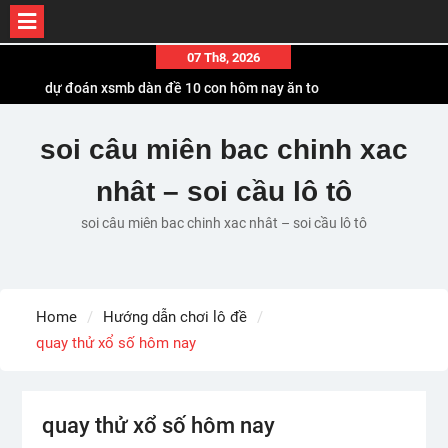
Skip
07 Th8, 2026
to
dự đoán xsmb song thủ lô kép hôm nay ăn to
content
dự đoán xsmb song thủ lô hôm nay ăn to
dự đoán xsmb dàn đề 10 con hôm nay ăn to
soi câu miên bac chinh xac
nhât – soi cầu lô tô
soi câu miên bac chinh xac nhât – soi cầu lô tô
Home
Hướng dẫn chơi lô đề
quay thử xổ số hôm nay
quay thử xổ số hôm nay