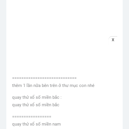
============================
thêm 1 lần nữa bên trên ở thư mục con nhé
quay thử xổ số miền bắc :
quay thử xổ số miền bắc
=================
quay thử xổ số miền nam