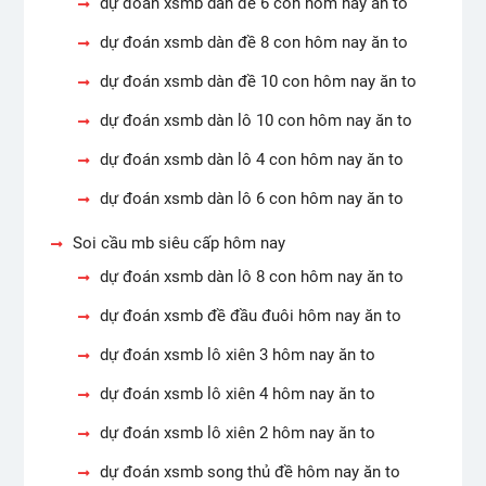
dự đoán xsmb dàn đề 6 con hôm nay ăn to
dự đoán xsmb dàn đề 8 con hôm nay ăn to
dự đoán xsmb dàn đề 10 con hôm nay ăn to
dự đoán xsmb dàn lô 10 con hôm nay ăn to
dự đoán xsmb dàn lô 4 con hôm nay ăn to
dự đoán xsmb dàn lô 6 con hôm nay ăn to
Soi cầu mb siêu cấp hôm nay
dự đoán xsmb dàn lô 8 con hôm nay ăn to
dự đoán xsmb đề đầu đuôi hôm nay ăn to
dự đoán xsmb lô xiên 3 hôm nay ăn to
dự đoán xsmb lô xiên 4 hôm nay ăn to
dự đoán xsmb lô xiên 2 hôm nay ăn to
dự đoán xsmb song thủ đề hôm nay ăn to