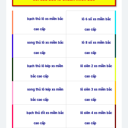
bạch thủ lô xs miền bắc
lô 6 số xs miền bắc
cao cấp
cao cấp
song thủ lô xs miền bắc
lô 8 số xs miền bắc
cao cấp
cao cấp
bạch thủ lô kép xs miền
lô xiên 2 xs miền bắc
bắc cao cấp
cao cấp
song thủ lô kép xs miền
lô xiên 3 xs miền bắc
bắc cao cấp
cao cấp
bạch thủ đề xs miền bắc
lô xiên 4 xs miền bắc
cao cấp
cao cấp