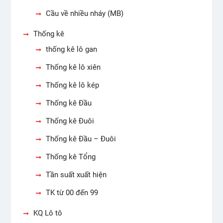
Cầu về nhiều nháy (MB)
Thống kê
thống kê lô gan
Thống kê lô xiên
Thống kê lô kép
Thống kê Đầu
Thống kê Đuôi
Thống kê Đầu – Đuôi
Thống kê Tổng
Tần suất xuất hiện
TK từ 00 đến 99
KQ Lô tô