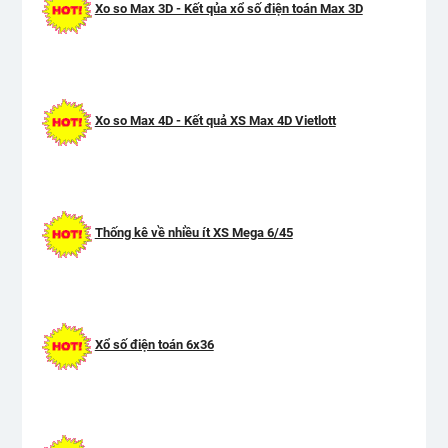
Xo so Max 3D - Kết qủa xổ số điện toán Max 3D
Xo so Max 4D - Kết quả XS Max 4D Vietlott
Thống kê về nhiều ít XS Mega 6/45
Xổ số điện toán 6x36