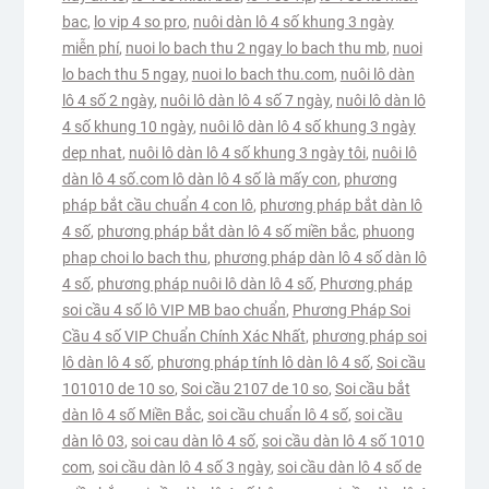
bac
,
lo vip 4 so pro
,
nuôi dàn lô 4 số khung 3 ngày
miễn phí
,
nuoi lo bach thu 2 ngay lo bach thu mb
,
nuoi
lo bach thu 5 ngay
,
nuoi lo bach thu.com
,
nuôi lô dàn
lô 4 số 2 ngày
,
nuôi lô dàn lô 4 số 7 ngày
,
nuôi lô dàn lô
4 số khung 10 ngày
,
nuôi lô dàn lô 4 số khung 3 ngày
dep nhat
,
nuôi lô dàn lô 4 số khung 3 ngày tôi
,
nuôi lô
dàn lô 4 số.com lô dàn lô 4 số là mấy con
,
phương
pháp bắt cầu chuẩn 4 con lô
,
phương pháp bắt dàn lô
4 số
,
phương pháp bắt dàn lô 4 số miền bắc
,
phuong
phap choi lo bach thu
,
phương pháp dàn lô 4 số dàn lô
4 số
,
phương pháp nuôi lô dàn lô 4 số
,
Phương pháp
soi cầu 4 số lô VIP MB bao chuẩn
,
Phương Pháp Soi
Cầu 4 số VIP Chuẩn Chính Xác Nhất
,
phương pháp soi
lô dàn lô 4 số
,
phương pháp tính lô dàn lô 4 số
,
Soi cầu
101010 de 10 so
,
Soi cầu 2107 de 10 so
,
Soi cầu bắt
dàn lô 4 số Miền Bắc
,
soi cầu chuẩn lô 4 số
,
soi cầu
dàn lô 03
,
soi cau dàn lô 4 số
,
soi cầu dàn lô 4 số 1010
com
,
soi cầu dàn lô 4 số 3 ngày
,
soi cầu dàn lô 4 số de