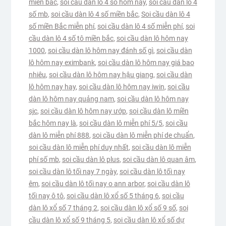
miền bắc
,
soi cầu dàn lô 4 số hôm nay
,
soi cầu dàn lô 4
số mb
,
soi cầu dàn lô 4 số miền bắc
,
Soi cầu dàn lô 4
số miền Bắc miễn phí
,
soi cầu dàn lô 4 số miễn phí
,
soi
cầu dàn lô 4 số tô miền bắc
,
soi cầu dàn lô hôm nay
1000
,
soi cầu dàn lô hôm nay đánh số gì
,
soi cầu dàn
lô hôm nay eximbank
,
soi cầu dàn lô hôm nay giá bao
nhiêu
,
soi cầu dàn lô hôm nay hậu giang
,
soi cầu dàn
lô hôm nay hay
,
soi cầu dàn lô hôm nay iwin
,
soi cầu
dàn lô hôm nay quảng nam
,
soi cầu dàn lô hôm nay
sjc
,
soi cầu dàn lô hôm nay ướp
,
soi cầu dàn lô miền
bắc hôm nay là
,
soi cầu dàn lô miễn phí 5/5
,
soi cầu
dàn lô miễn phí 888
,
soi cầu dàn lô miễn phí de chuẩn
,
soi cầu dàn lô miễn phí duy nhất
,
soi cầu dàn lô miễn
phí số mb
,
soi cầu dàn lô plus
,
soi cầu dàn lô quan âm
,
soi cầu dàn lô tối nay 7 ngày
,
soi cầu dàn lô tối nay
êm
,
soi cầu dàn lô tối nay o ann arbor
,
soi cầu dàn lô
tối nay ô tô
,
soi cầu dàn lô xổ số 5 tháng 6
,
soi cầu
dàn lô xổ số 7 tháng 2
,
soi cầu dàn lô xổ số 9 số
,
soi
cầu dàn lô xổ số 9 tháng 5
,
soi cầu dàn lô xổ số dự