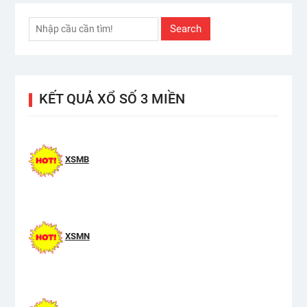
Search
KẾT QUẢ XỔ SỐ 3 MIỀN
XSMB
XSMN