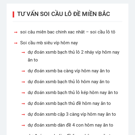
TƯ VẤN SOI CẦU LÔ ĐỀ MIỀN BẮC
soi câu miên bac chinh xac nhât – soi cầu lô tô
Soi cầu mb siêu víp hôm nay
dự đoán xsmb bạch thủ lô 2 nháy víp hôm nay
ăn to
dự đoán xsmb ba càng víp hôm nay ăn to
dự đoán xsmb bạch thủ lô hôm nay ăn to
dự đoán xsmb bạch thủ lô kép hôm nay ăn to
dự đoán xsmb bạch thủ đề hôm nay ăn to
dự đoán xsmb cặp 3 càng víp hôm nay ăn to
dự đoán xsmb dàn đề 4 con hôm nay ăn to