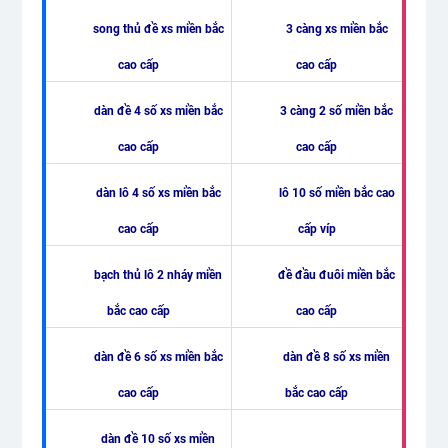
song thủ đề xs miền bắc
3 càng xs miền bắc
cao cấp
cao cấp
dàn đề 4 số xs miền bắc
3 càng 2 số miền bắc
cao cấp
cao cấp
dàn lô 4 số xs miền bắc
lô 10 số miền bắc cao
cao cấp
cấp víp
bạch thủ lô 2 nháy miền
đề đầu đuôi miền bắc
bắc cao cấp
cao cấp
dàn đề 6 số xs miền bắc
dàn đề 8 số xs miền
cao cấp
bắc cao cấp
dàn đề 10 số xs miền