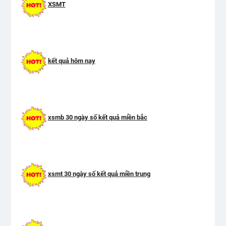
XSMT
kết quả hôm nay
xsmb 30 ngày số kết quả miền bắc
xsmt 30 ngày số kết quả miền trung