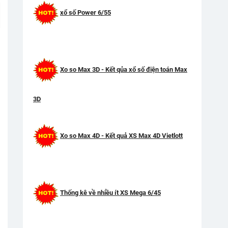
xổ số Power 6/55
Xo so Max 3D - Kết qủa xổ số điện toán Max
3D
Xo so Max 4D - Kết quả XS Max 4D Vietlott
Thống kê về nhiều ít XS Mega 6/45