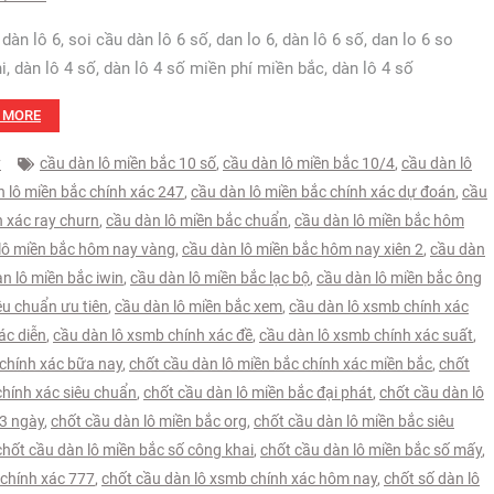
dàn lô 6, soi cầu dàn lô 6 số, dan lo 6, dàn lô 6 số, dan lo 6 so
i, dàn lô 4 số, dàn lô 4 số miền phí miền bắc, dàn lô 4 số
 MORE
y
cầu dàn lô miền bắc 10 số
,
cầu dàn lô miền bắc 10/4
,
cầu dàn lô
 lô miền bắc chính xác 247
,
cầu dàn lô miền bắc chính xác dự đoán
,
cầu
h xác ray churn
,
cầu dàn lô miền bắc chuẩn
,
cầu dàn lô miền bắc hôm
lô miền bắc hôm nay vàng
,
cầu dàn lô miền bắc hôm nay xiên 2
,
cầu dàn
n lô miền bắc iwin
,
cầu dàn lô miền bắc lạc bộ
,
cầu dàn lô miền bắc ông
êu chuẩn ưu tiên
,
cầu dàn lô miền bắc xem
,
cầu dàn lô xsmb chính xác
ác diễn
,
cầu dàn lô xsmb chính xác đề
,
cầu dàn lô xsmb chính xác suất
,
 chính xác bữa nay
,
chốt cầu dàn lô miền bắc chính xác miền bắc
,
chốt
chính xác siêu chuẩn
,
chốt cầu dàn lô miền bắc đại phát
,
chốt cầu dàn lô
 3 ngày
,
chốt cầu dàn lô miền bắc org
,
chốt cầu dàn lô miền bắc siêu
chốt cầu dàn lô miền bắc số công khai
,
chốt cầu dàn lô miền bắc số mấy
,
 chính xác 777
,
chốt cầu dàn lô xsmb chính xác hôm nay
,
chốt số dàn lô