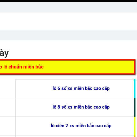
gày
o lô chuẩn miền bắc
lô 6 số xs miền bắc cao cấp
lô 8 số xs miền bắc cao cấp
lô xiên 2 xs miền bắc cao cấp