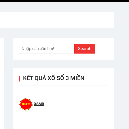
Search
KẾT QUẢ XỔ SỐ 3 MIỀN
XSMB