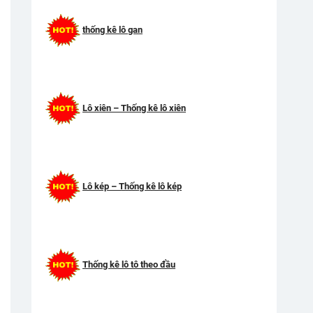
thống kê lô gan
Lô xiên – Thống kê lô xiên
Lô kép – Thống kê lô kép
Thống kê lô tô theo đầu