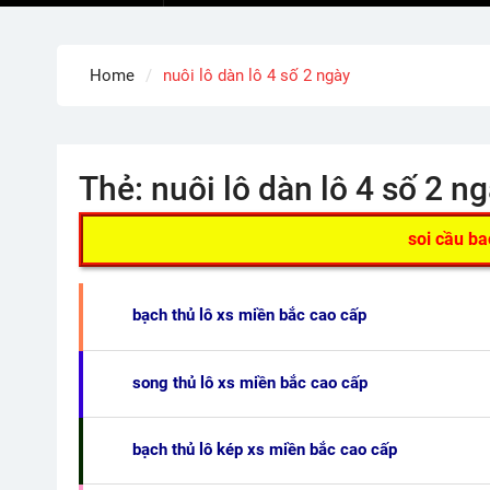
Home
nuôi lô dàn lô 4 số 2 ngày
Thẻ:
nuôi lô dàn lô 4 số 2 n
soi cầu ba
bạch thủ lô xs miền bắc cao cấp
song thủ lô xs miền bắc cao cấp
bạch thủ lô kép xs miền bắc cao cấp