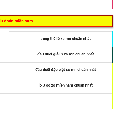
 dự đoán miền nam
song thủ lô xs mn chuẩn nhất
đầu đuôi giải 8 xs mn chuẩn nhất
đầu đuôi đặc biệt xs mn chuẩn nhất
lô 3 số xs miền nam chuẩn nhất