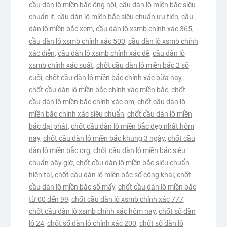
cầu dàn lô miền bắc ông nội
,
cầu dàn lô miền bắc siêu
chuẩn it
,
cầu dàn lô miền bắc siêu chuẩn ưu tiên
,
cầu
dàn lô miền bắc xem
,
cầu dàn lô xsmb chính xác 365
,
cầu dàn lô xsmb chính xác 500
,
cầu dàn lô xsmb chính
xác diễn
,
cầu dàn lô xsmb chính xác đề
,
cầu dàn lô
xsmb chính xác suất
,
chốt cầu dàn lô miền bắc 2 số
cuối
,
chốt cầu dàn lô miền bắc chính xác bữa nay
,
chốt cầu dàn lô miền bắc chính xác miền bắc
,
chốt
cầu dàn lô miền bắc chính xác om
,
chốt cầu dàn lô
miền bắc chính xác siêu chuẩn
,
chốt cầu dàn lô miền
bắc đại phát
,
chốt cầu dàn lô miền bắc đẹp nhất hôm
nay
,
chốt cầu dàn lô miền bắc khung 3 ngày
,
chốt cầu
dàn lô miền bắc org
,
chốt cầu dàn lô miền bắc siêu
chuẩn bây giờ
,
chốt cầu dàn lô miền bắc siêu chuẩn
hiện tại
,
chốt cầu dàn lô miền bắc số công khai
,
chốt
cầu dàn lô miền bắc số mấy
,
chốt cầu dàn lô miền bắc
từ 00 đến 99
,
chốt cầu dàn lô xsmb chính xác 777
,
chốt cầu dàn lô xsmb chính xác hôm nay
,
chốt số dàn
lô 24
,
chốt số dàn lô chính xác 200
,
chốt số dàn lô