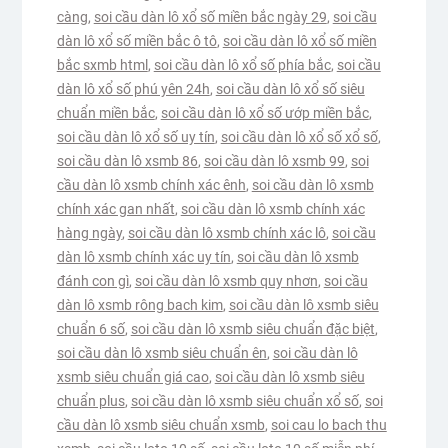
càng
,
soi cầu dàn lô xổ số miền bắc ngày 29
,
soi cầu
dàn lô xổ số miền bắc ô tô
,
soi cầu dàn lô xổ số miền
bắc sxmb html
,
soi cầu dàn lô xổ số phía bắc
,
soi cầu
dàn lô xổ số phú yên 24h
,
soi cầu dàn lô xổ số siêu
chuẩn miền bắc
,
soi cầu dàn lô xổ số ướp miền bắc
,
soi cầu dàn lô xổ số uy tín
,
soi cầu dàn lô xổ số xổ số
,
soi cầu dàn lô xsmb 86
,
soi cầu dàn lô xsmb 99
,
soi
cầu dàn lô xsmb chính xác ênh
,
soi cầu dàn lô xsmb
chính xác gan nhất
,
soi cầu dàn lô xsmb chính xác
hàng ngày
,
soi cầu dàn lô xsmb chính xác lô
,
soi cầu
dàn lô xsmb chính xác uy tín
,
soi cầu dàn lô xsmb
đánh con gì
,
soi cầu dàn lô xsmb quy nhơn
,
soi cầu
dàn lô xsmb rông bach kim
,
soi cầu dàn lô xsmb siêu
chuẩn 6 số
,
soi cầu dàn lô xsmb siêu chuẩn đặc biệt
,
soi cầu dàn lô xsmb siêu chuẩn ên
,
soi cầu dàn lô
xsmb siêu chuẩn giá cao
,
soi cầu dàn lô xsmb siêu
chuẩn plus
,
soi cầu dàn lô xsmb siêu chuẩn xổ số
,
soi
cầu dàn lô xsmb siêu chuẩn xsmb
,
soi cau lo bach thu