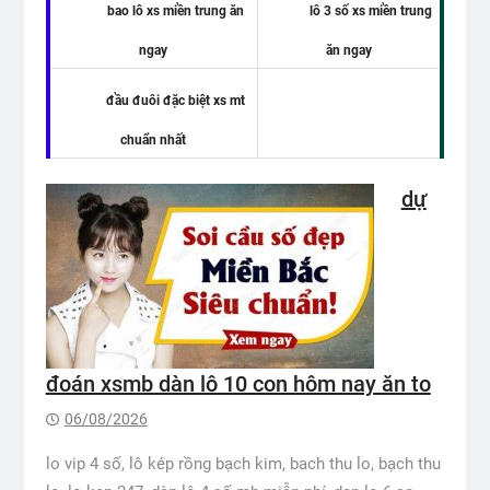
bao lô xs miền trung ăn
lô 3 số xs miền trung
ngay
ăn ngay
đầu đuôi đặc biệt xs mt
chuẩn nhất
dự
đoán xsmb dàn lô 10 con hôm nay ăn to
06/08/2026
lo vip 4 số, lô kép rồng bạch kim, bach thu lo, bạch thu