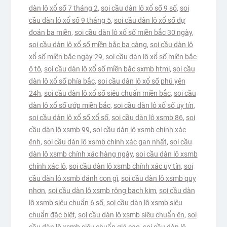
dàn lô xổ số 7 tháng 2
,
soi cầu dàn lô xổ số 9 số
,
soi
cầu dàn lô xổ số 9 tháng 5
,
soi cầu dàn lô xổ số dự
đoán ba miền
,
soi cầu dàn lô xổ số miền bắc 30 ngày
,
soi cầu dàn lô xổ số miền bắc ba càng
,
soi cầu dàn lô
xổ số miền bắc ngày 29
,
soi cầu dàn lô xổ số miền bắc
ô tô
,
soi cầu dàn lô xổ số miền bắc sxmb html
,
soi cầu
dàn lô xổ số phía bắc
,
soi cầu dàn lô xổ số phú yên
24h
,
soi cầu dàn lô xổ số siêu chuẩn miền bắc
,
soi cầu
dàn lô xổ số ướp miền bắc
,
soi cầu dàn lô xổ số uy tín
,
soi cầu dàn lô xổ số xổ số
,
soi cầu dàn lô xsmb 86
,
soi
cầu dàn lô xsmb 99
,
soi cầu dàn lô xsmb chính xác
ênh
,
soi cầu dàn lô xsmb chính xác gan nhất
,
soi cầu
dàn lô xsmb chính xác hàng ngày
,
soi cầu dàn lô xsmb
chính xác lô
,
soi cầu dàn lô xsmb chính xác uy tín
,
soi
cầu dàn lô xsmb đánh con gì
,
soi cầu dàn lô xsmb quy
nhơn
,
soi cầu dàn lô xsmb rông bach kim
,
soi cầu dàn
lô xsmb siêu chuẩn 6 số
,
soi cầu dàn lô xsmb siêu
chuẩn đặc biệt
,
soi cầu dàn lô xsmb siêu chuẩn ên
,
soi
cầu dàn lô xsmb siêu chuẩn giá cao
,
soi cầu dàn lô