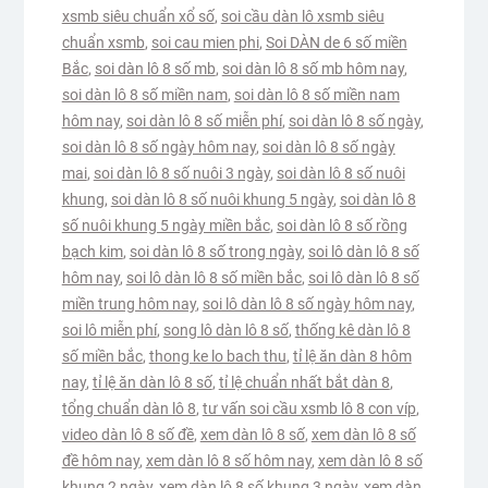
xsmb siêu chuẩn xổ số
,
soi cầu dàn lô xsmb siêu
chuẩn xsmb
,
soi cau mien phi
,
Soi DÀN de 6 số miền
Bắc
,
soi dàn lô 8 số mb
,
soi dàn lô 8 số mb hôm nay
,
soi dàn lô 8 số miền nam
,
soi dàn lô 8 số miền nam
hôm nay
,
soi dàn lô 8 số miễn phí
,
soi dàn lô 8 số ngày
,
soi dàn lô 8 số ngày hôm nay
,
soi dàn lô 8 số ngày
mai
,
soi dàn lô 8 số nuôi 3 ngày
,
soi dàn lô 8 số nuôi
khung
,
soi dàn lô 8 số nuôi khung 5 ngày
,
soi dàn lô 8
số nuôi khung 5 ngày miền bắc
,
soi dàn lô 8 số rồng
bạch kim
,
soi dàn lô 8 số trong ngày
,
soi lô dàn lô 8 số
hôm nay
,
soi lô dàn lô 8 số miền bắc
,
soi lô dàn lô 8 số
miền trung hôm nay
,
soi lô dàn lô 8 số ngày hôm nay
,
soi lô miễn phí
,
song lô dàn lô 8 số
,
thống kê dàn lô 8
số miền bắc
,
thong ke lo bach thu
,
tỉ lệ ăn dàn 8 hôm
nay
,
tỉ lệ ăn dàn lô 8 số
,
tỉ lệ chuẩn nhất bắt dàn 8
,
tổng chuẩn dàn lô 8
,
tư vấn soi cầu xsmb lô 8 con víp
,
video dàn lô 8 số đề
,
xem dàn lô 8 số
,
xem dàn lô 8 số
đề hôm nay
,
xem dàn lô 8 số hôm nay
,
xem dàn lô 8 số
khung 2 ngày
,
xem dàn lô 8 số khung 3 ngày
,
xem dàn