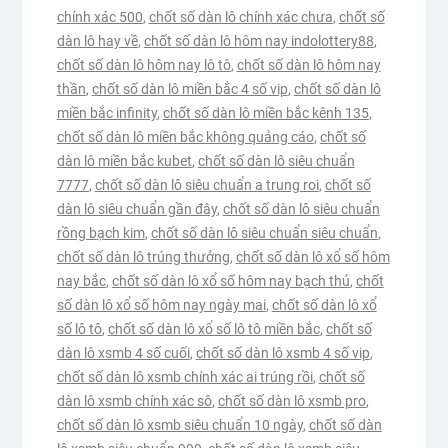
chính xác 500
,
chốt số dàn lô chính xác chưa
,
chốt số
dàn lô hay về
,
chốt số dàn lô hôm nay indolottery88
,
chốt số dàn lô hôm nay lô tô
,
chốt số dàn lô hôm nay
thần
,
chốt số dàn lô miền bắc 4 số vip
,
chốt số dàn lô
miền bắc infinity
,
chốt số dàn lô miền bắc kênh 135
,
chốt số dàn lô miền bắc không quảng cáo
,
chốt số
dàn lô miền bắc kubet
,
chốt số dàn lô siêu chuẩn
7777
,
chốt số dàn lô siêu chuẩn a trung roi
,
chốt số
dàn lô siêu chuẩn gần đây
,
chốt số dàn lô siêu chuẩn
rồng bạch kim
,
chốt số dàn lô siêu chuẩn siêu chuẩn
,
chốt số dàn lô trúng thưởng
,
chốt số dàn lô xổ số hôm
nay bắc
,
chốt số dàn lô xổ số hôm nay bạch thủ
,
chốt
số dàn lô xổ số hôm nay ngày mai
,
chốt số dàn lô xổ
số lô tô
,
chốt số dàn lô xổ số lô tô miền bắc
,
chốt số
dàn lô xsmb 4 số cuối
,
chốt số dàn lô xsmb 4 số vip
,
chốt số dàn lô xsmb chính xác ai trúng rồi
,
chốt số
dàn lô xsmb chính xác sô
,
chốt số dàn lô xsmb pro
,
chốt số dàn lô xsmb siêu chuẩn 10 ngày
,
chốt số dàn