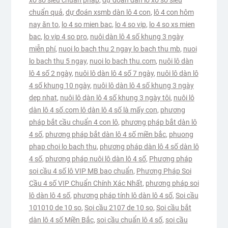
chuẩn quả
,
dự đoán xsmb dàn lô 4 con
,
lô 4 con hôm
nay ăn to
,
lo 4 so mien bac
,
lo 4 so vip
,
lo 4 so xs mien
bac
,
lo vip 4 so pro
,
nuôi dàn lô 4 số khung 3 ngày
miễn phí
,
nuoi lo bach thu 2 ngay lo bach thu mb
,
nuoi
lo bach thu 5 ngay
,
nuoi lo bach thu.com
,
nuôi lô dàn
lô 4 số 2 ngày
,
nuôi lô dàn lô 4 số 7 ngày
,
nuôi lô dàn lô
4 số khung 10 ngày
,
nuôi lô dàn lô 4 số khung 3 ngày
dep nhat
,
nuôi lô dàn lô 4 số khung 3 ngày tôi
,
nuôi lô
dàn lô 4 số.com lô dàn lô 4 số là mấy con
,
phương
pháp bắt cầu chuẩn 4 con lô
,
phương pháp bắt dàn lô
4 số
,
phương pháp bắt dàn lô 4 số miền bắc
,
phuong
phap choi lo bach thu
,
phương pháp dàn lô 4 số dàn lô
4 số
,
phương pháp nuôi lô dàn lô 4 số
,
Phương pháp
soi cầu 4 số lô VIP MB bao chuẩn
,
Phương Pháp Soi
Cầu 4 số VIP Chuẩn Chính Xác Nhất
,
phương pháp soi
lô dàn lô 4 số
,
phương pháp tính lô dàn lô 4 số
,
Soi cầu
101010 de 10 so
,
Soi cầu 2107 de 10 so
,
Soi cầu bắt
dàn lô 4 số Miền Bắc
,
soi cầu chuẩn lô 4 số
,
soi cầu