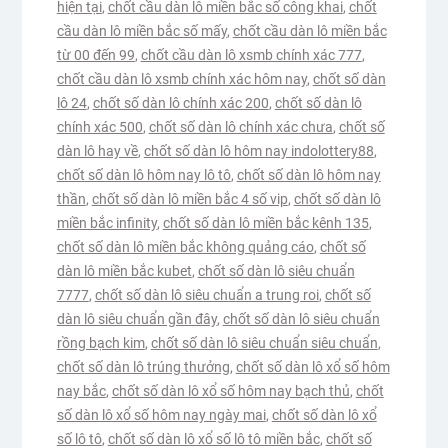
hiện tại
,
chốt cầu dàn lô miền bắc số công khai
,
chốt
cầu dàn lô miền bắc số mấy
,
chốt cầu dàn lô miền bắc
từ 00 đến 99
,
chốt cầu dàn lô xsmb chính xác 777
,
chốt cầu dàn lô xsmb chính xác hôm nay
,
chốt số dàn
lô 24
,
chốt số dàn lô chính xác 200
,
chốt số dàn lô
chính xác 500
,
chốt số dàn lô chính xác chưa
,
chốt số
dàn lô hay về
,
chốt số dàn lô hôm nay indolottery88
,
chốt số dàn lô hôm nay lô tô
,
chốt số dàn lô hôm nay
thần
,
chốt số dàn lô miền bắc 4 số vip
,
chốt số dàn lô
miền bắc infinity
,
chốt số dàn lô miền bắc kênh 135
,
chốt số dàn lô miền bắc không quảng cáo
,
chốt số
dàn lô miền bắc kubet
,
chốt số dàn lô siêu chuẩn
7777
,
chốt số dàn lô siêu chuẩn a trung roi
,
chốt số
dàn lô siêu chuẩn gần đây
,
chốt số dàn lô siêu chuẩn
rồng bạch kim
,
chốt số dàn lô siêu chuẩn siêu chuẩn
,
chốt số dàn lô trúng thưởng
,
chốt số dàn lô xổ số hôm
nay bắc
,
chốt số dàn lô xổ số hôm nay bạch thủ
,
chốt
số dàn lô xổ số hôm nay ngày mai
,
chốt số dàn lô xổ
số lô tô
,
chốt số dàn lô xổ số lô tô miền bắc
,
chốt số