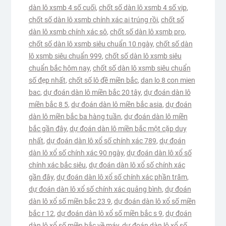
dàn lô xsmb 4 số cuối
,
chốt số dàn lô xsmb 4 số vip
,
chốt số dàn lô xsmb chính xác ai trúng rồi
,
chốt số
dàn lô xsmb chính xác sô
,
chốt số dàn lô xsmb pro
,
chốt số dàn lô xsmb siêu chuẩn 10 ngày
,
chốt số dàn
lô xsmb siêu chuẩn 999
,
chốt số dàn lô xsmb siêu
chuẩn bắc hôm nay
,
chốt số dàn lô xsmb siêu chuẩn
số đẹp nhất
,
chốt số lô đề miền bắc
,
dan lo 8 con mien
bac
,
dự đoán dàn lô miền bắc 20 tây
,
dự đoán dàn lô
miền bắc 8 5
,
dự đoán dàn lô miền bắc asia
,
dự đoán
dàn lô miền bắc ba hàng tuần
,
dự đoán dàn lô miền
bắc gần đây
,
dự đoán dàn lô miền bắc một cặp duy
nhất
,
dự đoán dàn lô xổ số chính xác 789
,
dự đoán
dàn lô xổ số chính xác 90 ngày
,
dự đoán dàn lô xổ số
chính xác bắc siêu
,
dự đoán dàn lô xổ số chính xác
gần đây
,
dự đoán dàn lô xổ số chính xác phần trăm
,
dự đoán dàn lô xổ số chính xác quảng bình
,
dự đoán
dàn lô xổ số miền bắc 23 9
,
dự đoán dàn lô xổ số miền
bắc r 12
,
dự đoán dàn lô xổ số miền bắc s 9
,
dự đoán
dàn lô xổ số miền bắc về máy
,
dự đoán dàn lô xổ số