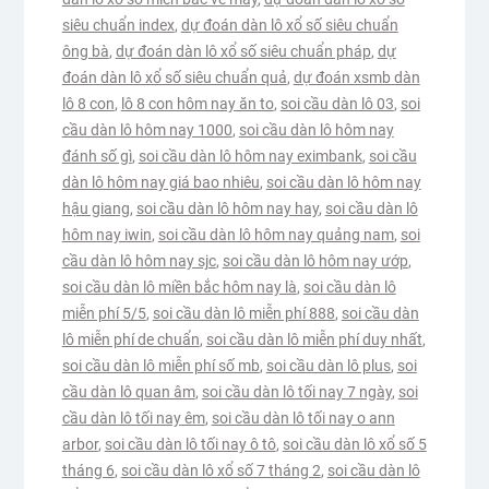
siêu chuẩn index
,
dự đoán dàn lô xổ số siêu chuẩn
ông bà
,
dự đoán dàn lô xổ số siêu chuẩn pháp
,
dự
đoán dàn lô xổ số siêu chuẩn quả
,
dự đoán xsmb dàn
lô 8 con
,
lô 8 con hôm nay ăn to
,
soi cầu dàn lô 03
,
soi
cầu dàn lô hôm nay 1000
,
soi cầu dàn lô hôm nay
đánh số gì
,
soi cầu dàn lô hôm nay eximbank
,
soi cầu
dàn lô hôm nay giá bao nhiêu
,
soi cầu dàn lô hôm nay
hậu giang
,
soi cầu dàn lô hôm nay hay
,
soi cầu dàn lô
hôm nay iwin
,
soi cầu dàn lô hôm nay quảng nam
,
soi
cầu dàn lô hôm nay sjc
,
soi cầu dàn lô hôm nay ướp
,
soi cầu dàn lô miền bắc hôm nay là
,
soi cầu dàn lô
miễn phí 5/5
,
soi cầu dàn lô miễn phí 888
,
soi cầu dàn
lô miễn phí de chuẩn
,
soi cầu dàn lô miễn phí duy nhất
,
soi cầu dàn lô miễn phí số mb
,
soi cầu dàn lô plus
,
soi
cầu dàn lô quan âm
,
soi cầu dàn lô tối nay 7 ngày
,
soi
cầu dàn lô tối nay êm
,
soi cầu dàn lô tối nay o ann
arbor
,
soi cầu dàn lô tối nay ô tô
,
soi cầu dàn lô xổ số 5
tháng 6
,
soi cầu dàn lô xổ số 7 tháng 2
,
soi cầu dàn lô