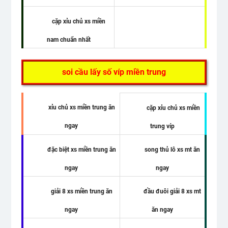
cặp xỉu chủ xs miền
nam chuẩn nhất
soi cầu lấy số víp miền trung
xỉu chủ xs miền trung ăn
cặp xỉu chủ xs miền
ngay
trung víp
đặc biệt xs miền trung ăn
song thủ lô xs mt ăn
ngay
ngay
giải 8 xs miền trung ăn
đầu đuôi giải 8 xs mt
ngay
ăn ngay