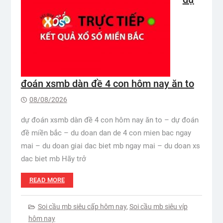
đoán xsmb dàn đề 4 con hôm nay ăn to
08/08/2026
dự đoán xsmb dàn đề 4 con hôm nay ăn to – dự đoán
đề miền bắc – du doan dan de 4 con mien bac ngay
mai – du doan giai dac biet mb ngay mai – du doan xs
dac biet mb Hãy trở
READ MORE
Soi cầu mb siêu cấp hôm nay
,
Soi cầu mb siêu víp
hôm nay