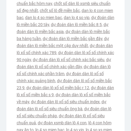
chuẩn bắc hôm nay
,
chốt số dàn lô xsmb siêu chuẩn
số đẹp nhất
,
chốt số lô đề miền bắc
,
dan lo 4 con mien
bac
,
dan lo 4 so mien bac
,
dan lo 4 so vip
,
dự đoán dàn
lô miền bắc 20 tây
,
dự đoán dàn lô miền bắc 8 5
,
dự
đoán dàn lô miền bắc asia
,
dự đoán dàn lô miền bắc
ba hàng tuần
,
dự đoán dàn lô miền bắc gần đây
,
dự
đoán dàn lô miền bắc một cặp duy nhất
,
dự đoán dàn
lô xổ số chính xác 789
,
dự đoán dàn lô xổ số chính xác
90 ngày
,
dự đoán dàn lô xổ số chính xác bắc siêu
,
dự
đoán dàn lô xổ số chính xác gần đây
,
dự đoán dàn lô
xổ số chính xác phần trăm
,
dự đoán dàn lô xổ số
chính xác quảng bình
,
dự đoán dàn lô xổ số miền bắc
23 9
,
dự đoán dàn lô xổ số miền bắc r 12
,
dự đoán dàn
lô xổ số miền bắc s 9
,
dự đoán dàn lô xổ số miền bắc
về máy
,
dự đoán dàn lô xổ số siêu chuẩn index
,
dự
đoán dàn lô xổ số siêu chuẩn ông bà
,
dự đoán dàn lô
xổ số siêu chuẩn pháp
,
dự đoán dàn lô xổ số siêu
chuẩn quả
,
dự đoán xsmb dàn lô 4 con
,
lô 4 con hôm
nay ăn to
,
lo 4 so mien bac
,
lo 4 so vip
,
lo 4 so xs mien