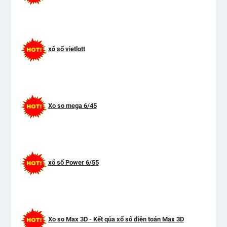
xổ số vietlott
Xo so mega 6/45
xổ số Power 6/55
Xo so Max 3D - Kết qủa xổ số điện toán Max 3D