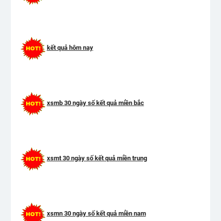
kết quả hôm nay
xsmb 30 ngày số kết quả miền bắc
xsmt 30 ngày số kết quả miền trung
xsmn 30 ngày số kết quả miền nam