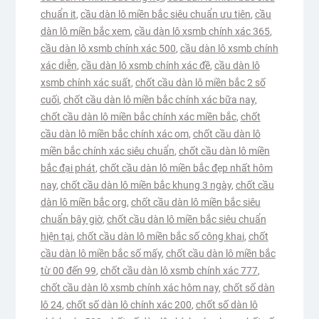
chuẩn it
,
cầu dàn lô miền bắc siêu chuẩn ưu tiên
,
cầu
dàn lô miền bắc xem
,
cầu dàn lô xsmb chính xác 365
,
cầu dàn lô xsmb chính xác 500
,
cầu dàn lô xsmb chính
xác diễn
,
cầu dàn lô xsmb chính xác đề
,
cầu dàn lô
xsmb chính xác suất
,
chốt cầu dàn lô miền bắc 2 số
cuối
,
chốt cầu dàn lô miền bắc chính xác bữa nay
,
chốt cầu dàn lô miền bắc chính xác miền bắc
,
chốt
cầu dàn lô miền bắc chính xác om
,
chốt cầu dàn lô
miền bắc chính xác siêu chuẩn
,
chốt cầu dàn lô miền
bắc đại phát
,
chốt cầu dàn lô miền bắc đẹp nhất hôm
nay
,
chốt cầu dàn lô miền bắc khung 3 ngày
,
chốt cầu
dàn lô miền bắc org
,
chốt cầu dàn lô miền bắc siêu
chuẩn bây giờ
,
chốt cầu dàn lô miền bắc siêu chuẩn
hiện tại
,
chốt cầu dàn lô miền bắc số công khai
,
chốt
cầu dàn lô miền bắc số mấy
,
chốt cầu dàn lô miền bắc
từ 00 đến 99
,
chốt cầu dàn lô xsmb chính xác 777
,
chốt cầu dàn lô xsmb chính xác hôm nay
,
chốt số dàn
lô 24
,
chốt số dàn lô chính xác 200
,
chốt số dàn lô