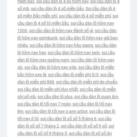
miền bắc
,
soi cầu dàn lô 4 số hôm nay
,
soi cầu dàn lô 4
số mb
,
soi cầu dàn lô 4 số miền bắc
,
Soi cầu dàn lô 4
số miền Bắc miễn phí
,
soi cầu dàn lô 4 số miễn phí
,
soi
cầu dàn lô 4 số tô miền bắc
,
soi cầu dàn lô hôm nay
1000
,
soi cầu dàn lô hôm nay đánh số gì
,
soi cầu dàn
lô hôm nay eximbank
,
soi cầu dàn lô hôm nay giá bao
nhiêu
,
soi cầu dàn lô hôm nay hậu giang
,
soi cầu dàn
lô hôm nay hay
,
soi cầu dàn lô hôm nay iwin
,
soi cầu
dàn lô hôm nay quảng nam
,
soi cầu dàn lô hôm nay
sjc
,
soi cầu dàn lô hôm nay ướp
,
soi cầu dàn lô miền
bắc hôm nay là
,
soi cầu dàn lô miễn phí 5/5
,
soi cầu
dàn lô miễn phí 888
,
soi cầu dàn lô miễn phí de chuẩn
,
soi cầu dàn lô miễn phí duy nhất
,
soi cầu dàn lô miễn
phí số mb
,
soi cầu dàn lô plus
,
soi cầu dàn lô quan âm
,
soi cầu dàn lô tối nay 7 ngày
,
soi cầu dàn lô tối nay
êm
,
soi cầu dàn lô tối nay o ann arbor
,
soi cầu dàn lô
tối nay ô tô
,
soi cầu dàn lô xổ số 5 tháng 6
,
soi cầu
dàn lô xổ số 7 tháng 2
,
soi cầu dàn lô xổ số 9 số
,
soi
cầu dàn lô xổ số 9 tháng 5
,
soi cầu dàn lô xổ số dự