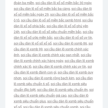
đoán ba miền
,
soi cầu dàn lô xổ số miền bắc 30 ngày
,
soi cầu dàn lô xổ số miền bắc ba càng
,
soi cầu dàn lô
xổ số miền bắc ngày 29
,
soi cầu dàn lô xổ số miền bắc
ô tô
,
soi cầu dàn lô xổ số miền bắc sxmb html
,
soi cầu
dàn lô xổ số phía bắc
,
soi cầu dàn lô xổ số phú yên
24h
,
soi cầu dàn lô xổ số siêu chuẩn miền bắc
,
soi cầu
dàn lô xổ số ướp miền bắc
,
soi cầu dàn lô xổ số uy tín
,
soi cầu dàn lô xổ số xổ số
,
soi cầu dàn lô xsmb 86
,
soi
cầu dàn lô xsmb 99
,
soi cầu dàn lô xsmb chính xác
ênh
,
soi cầu dàn lô xsmb chính xác gan nhất
,
soi cầu
dàn lô xsmb chính xác hàng ngày
,
soi cầu dàn lô xsmb
chính xác lô
,
soi cầu dàn lô xsmb chính xác uy tín
,
soi
cầu dàn lô xsmb đánh con gì
,
soi cầu dàn lô xsmb quy
nhơn
,
soi cầu dàn lô xsmb rông bach kim
,
soi cầu dàn
lô xsmb siêu chuẩn 6 số
,
soi cầu dàn lô xsmb siêu
chuẩn đặc biệt
,
soi cầu dàn lô xsmb siêu chuẩn ên
,
soi
cầu dàn lô xsmb siêu chuẩn giá cao
,
soi cầu dàn lô
xsmb siêu chuẩn plus
,
soi cầu dàn lô xsmb siêu chuẩn
xổ số
,
soi cầu dàn lô xsmb siêu chuẩn xsmb
,
soi cầu