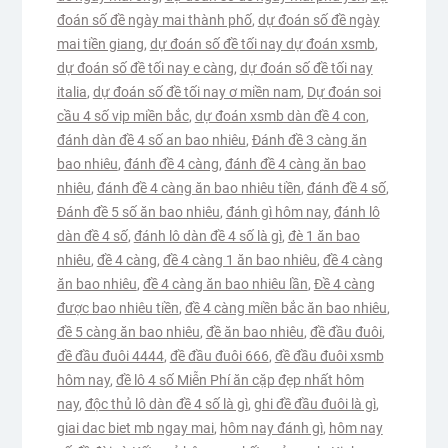
đoán số đề ngày mai thành phố
,
dự đoán số đề ngày
mai tiền giang
,
dự đoán số đề tối nay dự đoán xsmb
,
dự đoán số đề tối nay e càng
,
dự đoán số đề tối nay
italia
,
dự đoán số đề tối nay ơ miền nam
,
Dự đoán soi
cầu 4 số vip miền bắc
,
dự đoán xsmb dàn đề 4 con
,
đánh dàn đề 4 số an bao nhiêu
,
Đánh đề 3 càng ăn
bao nhiêu
,
đánh đề 4 càng
,
đánh đề 4 càng ăn bao
nhiêu
,
đánh đề 4 càng ăn bao nhiêu tiền
,
đánh đề 4 số
,
Đánh đề 5 số ăn bao nhiêu
,
đánh gì hôm nay
,
đánh lô
dàn đề 4 số
,
đánh lô dàn đề 4 số là gì
,
đè 1 ăn bao
nhiêu
,
đề 4 càng
,
đề 4 càng 1 ăn bao nhiêu
,
đề 4 càng
ăn bao nhiêu
,
đề 4 càng ăn bao nhiêu lần
,
Đề 4 càng
được bao nhiêu tiền
,
đề 4 càng miền bắc ăn bao nhiêu
,
đề 5 càng ăn bao nhiêu
,
đề ăn bao nhiêu
,
đề đầu đuôi
,
đề đầu đuôi 4444
,
đề đầu đuôi 666
,
đề đầu đuôi xsmb
hôm nay
,
đề lô 4 số Miễn Phí ăn cặp đẹp nhất hôm
nay
,
độc thủ lô dàn đề 4 số là gì
,
ghi đề đầu đuôi là gì
,
giai dac biet mb ngay mai
,
hôm nay đánh gì
,
hôm nay