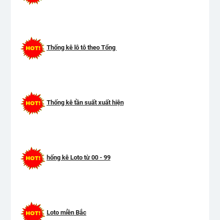
Thống kê lô tô theo Tổng
Thống kê tần suất xuất hiện
hống kê Loto từ 00 - 99
Loto miền Bắc