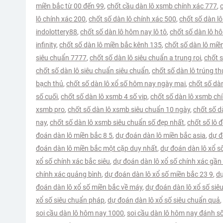
miền bắc từ 00 đến 99
,
chốt cầu dàn lô xsmb chính xác 777
,
lô chính xác 200
,
chốt số dàn lô chính xác 500
,
chốt số dàn l
indolottery88
,
chốt số dàn lô hôm nay lô tô
,
chốt số dàn lô h
infinity
,
chốt số dàn lô miền bắc kênh 135
,
chốt số dàn lô mi
siêu chuẩn 7777
,
chốt số dàn lô siêu chuẩn a trung roi
,
chốt s
chốt số dàn lô siêu chuẩn siêu chuẩn
,
chốt số dàn lô trúng t
bạch thủ
,
chốt số dàn lô xổ số hôm nay ngày mai
,
chốt số dàn
số cuối
,
chốt số dàn lô xsmb 4 số vip
,
chốt số dàn lô xsmb chí
xsmb pro
,
chốt số dàn lô xsmb siêu chuẩn 10 ngày
,
chốt số d
nay
,
chốt số dàn lô xsmb siêu chuẩn số đẹp nhất
,
chốt số lô 
đoán dàn lô miền bắc 8 5
,
dự đoán dàn lô miền bắc asia
,
dự đ
đoán dàn lô miền bắc một cặp duy nhất
,
dự đoán dàn lô xổ s
xổ số chính xác bắc siêu
,
dự đoán dàn lô xổ số chính xác gần
chính xác quảng bình
,
dự đoán dàn lô xổ số miền bắc 23 9
,
dự
đoán dàn lô xổ số miền bắc về máy
,
dự đoán dàn lô xổ số siê
xổ số siêu chuẩn pháp
,
dự đoán dàn lô xổ số siêu chuẩn quả
,
soi cầu dàn lô hôm nay 1000
,
soi cầu dàn lô hôm nay đánh số