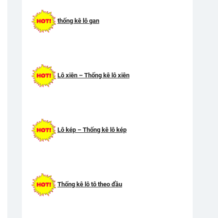
thống kê lô gan
Lô xiên – Thống kê lô xiên
Lô kép – Thống kê lô kép
Thống kê lô tô theo đầu