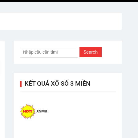
Search
KẾT QUẢ XỔ SỐ 3 MIỀN
XSMB