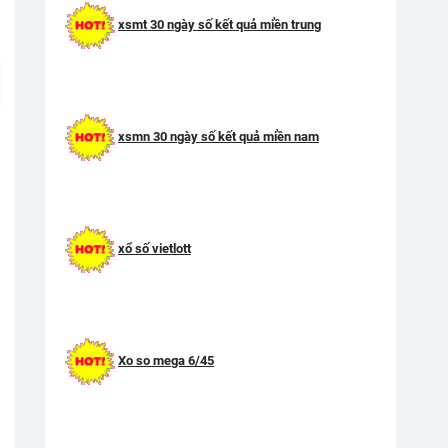
xsmt 30 ngày số kết quả miền trung
xsmn 30 ngày số kết quả miền nam
xổ số vietlott
Xo so mega 6/45