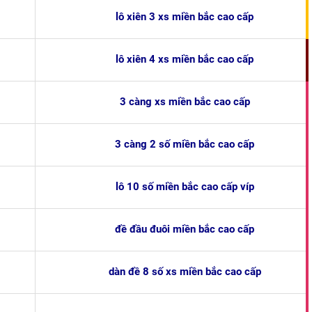
lô xiên 3 xs miền bắc cao cấp
lô xiên 4 xs miền bắc cao cấp
3 càng xs miền bắc cao cấp
3 càng 2 số miền bắc cao cấp
lô 10 số miền bắc cao cấp víp
đề đầu đuôi miền bắc cao cấp
dàn đề 8 số xs miền bắc cao cấp