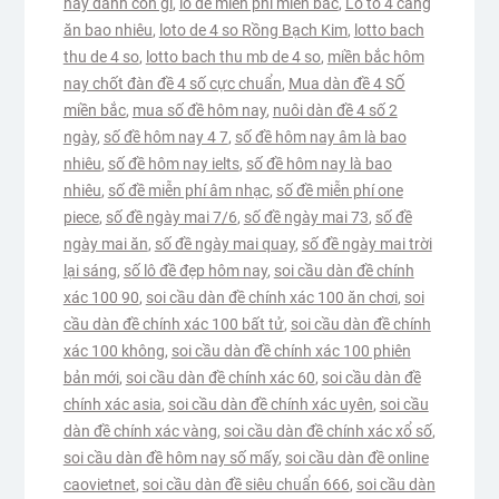
nay đánh con gì
,
lô đề miễn phí miền bắc
,
Lô tô 4 càng
ăn bao nhiêu
,
loto de 4 so Rồng Bạch Kim
,
lotto bach
thu de 4 so
,
lotto bach thu mb de 4 so
,
miền bắc hôm
nay chốt đàn đề 4 số cực chuẩn
,
Mua dàn đề 4 SỐ
miền bắc
,
mua số đề hôm nay
,
nuôi dàn đề 4 số 2
ngày
,
số đề hôm nay 4 7
,
số đề hôm nay âm là bao
nhiêu
,
số đề hôm nay ielts
,
số đề hôm nay là bao
nhiêu
,
số đề miễn phí âm nhạc
,
số đề miễn phí one
piece
,
số đề ngày mai 7/6
,
số đề ngày mai 73
,
số đề
ngày mai ăn
,
số đề ngày mai quay
,
số đề ngày mai trời
lại sáng
,
số lô đề đẹp hôm nay
,
soi cầu dàn đề chính
xác 100 90
,
soi cầu dàn đề chính xác 100 ăn chơi
,
soi
cầu dàn đề chính xác 100 bất tử
,
soi cầu dàn đề chính
xác 100 không
,
soi cầu dàn đề chính xác 100 phiên
bản mới
,
soi cầu dàn đề chính xác 60
,
soi cầu dàn đề
chính xác asia
,
soi cầu dàn đề chính xác uyên
,
soi cầu
dàn đề chính xác vàng
,
soi cầu dàn đề chính xác xổ số
,
soi cầu dàn đề hôm nay số mấy
,
soi cầu dàn đề online
caovietnet
,
soi cầu dàn đề siêu chuẩn 666
,
soi cầu dàn