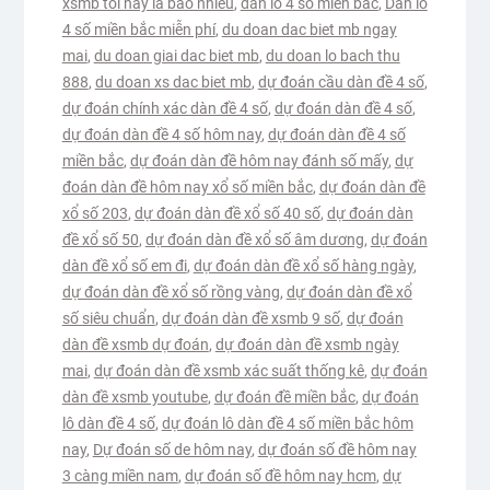
xsmb tối nay là bao nhiêu
,
dan lo 4 so mien bac
,
Dàn lô
4 số miền bắc miễn phí
,
du doan dac biet mb ngay
mai
,
du doan giai dac biet mb
,
du doan lo bach thu
888
,
du doan xs dac biet mb
,
dự đoán cầu dàn đề 4 số
,
dự đoán chính xác dàn đề 4 số
,
dự đoán dàn đề 4 số
,
dự đoán dàn đề 4 số hôm nay
,
dự đoán dàn đề 4 số
miền bắc
,
dự đoán dàn đề hôm nay đánh số mấy
,
dự
đoán dàn đề hôm nay xổ số miền bắc
,
dự đoán dàn đề
xổ số 203
,
dự đoán dàn đề xổ số 40 số
,
dự đoán dàn
đề xổ số 50
,
dự đoán dàn đề xổ số âm dương
,
dự đoán
dàn đề xổ số em đi
,
dự đoán dàn đề xổ số hàng ngày
,
dự đoán dàn đề xổ số rồng vàng
,
dự đoán dàn đề xổ
số siêu chuẩn
,
dự đoán dàn đề xsmb 9 số
,
dự đoán
dàn đề xsmb dự đoán
,
dự đoán dàn đề xsmb ngày
mai
,
dự đoán dàn đề xsmb xác suất thống kê
,
dự đoán
dàn đề xsmb youtube
,
dự đoán đề miền bắc
,
dự đoán
lô dàn đề 4 số
,
dự đoán lô dàn đề 4 số miền bắc hôm
nay
,
Dự đoán số de hôm nay
,
dự đoán số đề hôm nay
3 càng miền nam
,
dự đoán số đề hôm nay hcm
,
dự