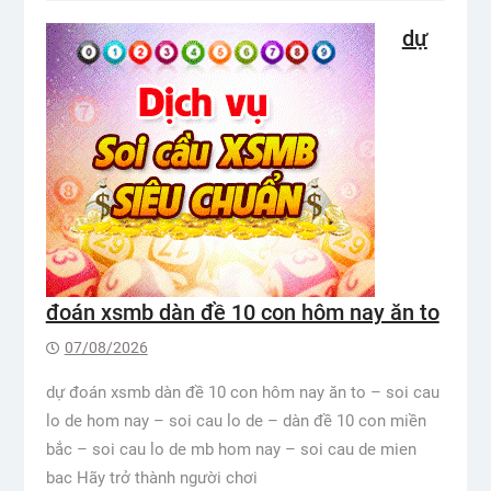
dự
đoán xsmb dàn đề 10 con hôm nay ăn to
07/08/2026
dự đoán xsmb dàn đề 10 con hôm nay ăn to – soi cau
lo de hom nay – soi cau lo de – dàn đề 10 con miền
bắc – soi cau lo de mb hom nay – soi cau de mien
bac Hãy trở thành người chơi