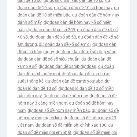
dàn đề 10 số
,
dự đoán chính xác dàn đề 10 số
,
dự
đoán dàn đề 10 số
,
dự đoán dàn đề 10 số hôm nay
,
dự
đoán dàn đề 10 số miền bắc
,
dự đoán dàn đề hôm nay
đánh số mấy
,
dự đoán dàn đề hôm nay xổ số miền
bắc
,
dự đoán dàn đề xổ số 203
,
dự đoán dàn đề xổ số
40 số
,
dự đoán dàn đề xổ số 50
,
dự đoán dàn đề xổ số
âm dương
,
dự đoán dàn đề xổ số em đi
,
dự đoán dàn
đề xổ số hàng ngày
,
dự đoán dàn đề xổ số rồng vàng
,
dự đoán dàn đề xổ số siêu chuẩn
,
dự đoán dàn đề
xsmb 9 số
,
dự đoán dàn đề xsmb dự đoán
,
dự đoán
dàn đề xsmb ngày mai
,
dự đoán dàn đề xsmb xác
suất thống kê
,
dự đoán dàn đề xsmb youtube
,
dự
đoán lô dàn đề 10 số
,
dự đoán lô dàn đề 10 số miền
bắc hôm nay
,
Dự đoán số de hôm nay
,
dự đoán số đề
hôm nay 3 càng miền nam
,
dự đoán số đề hôm nay
hcm
,
dự đoán số đề hôm nay miền bắc
,
dự đoán số đề
hôm nay rồng bạch kim
,
dự đoán số đề hôm nay u23
việt nam
,
dự đoán số đề miễn phí chính xác 100
,
dự
đoán số đề miễn phí êm nhất
,
dự đoán số đề miễn phí