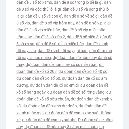
dàn đề 8 số tô xsmb
,
dàn đề 8 số trong lô đề là gì
,
dàn
đề 8 số và độc thủ lô là gì
,
dàn đề 8 số và song thủ lô
là gì
,
dàn đề 8 số về con gì
,
dàn đề 8 số về số gì
,
dàn đề
8 số vip
,
dàn đề 8 số vip hôm nay
,
dàn đề 8 số vip là gì
,
dàn đề 8 số vip miền bắc
,
dàn đề 8 số vip miền bắc
hôm nay
,
dàn đề 8 số xiên 2
,
dàn đề 8 số xiên 3
,
dàn đề
8 số xo so
,
dàn đề 8 số xổ số miền bắc
,
dàn đề xsmb
tối nay cầu
,
dàn đề xsmb tối nay ghi bàn
,
dàn đề xsmb
tối nay là bao nhiêu
,
dự đoán dàn đề hôm nay đánh số
mấy
,
dự đoán dàn đề hôm nay xổ số miền bắc
,
dự
đoán dàn đề xổ số 203
,
dự đoán dàn đề xổ số 40 số
,
dự đoán dàn đề xổ số 50
,
dự đoán dàn đề xổ số âm
dương
,
dự đoán dàn đề xổ số em đi
,
dự đoán dàn đề
xổ số hàng ngày
,
dự đoán dàn đề xổ số rồng vàng
,
dự
đoán dàn đề xổ số siêu chuẩn
,
dự đoán dàn đề xsmb 9
số
,
dự đoán dàn đề xsmb dự đoán
,
dự đoán dàn đề
xsmb ngày mai
,
dự đoán dàn đề xsmb xác suất thống
kê
,
dự đoán dàn đề xsmb youtube
,
Dự đoán số de hôm
nay
,
dự đoán số đề hôm nay 3 càng miền nam
,
dự