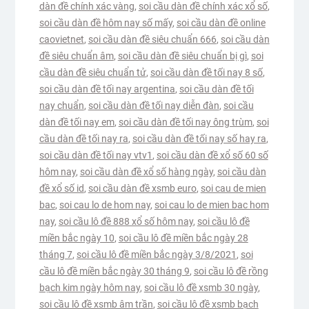
dàn đề chính xác vàng
,
soi cầu dàn đề chính xác xổ số
,
soi cầu dàn đề hôm nay số mấy
,
soi cầu dàn đề online
caovietnet
,
soi cầu dàn đề siêu chuẩn 666
,
soi cầu dàn
đề siêu chuẩn âm
,
soi cầu dàn đề siêu chuẩn bị gì
,
soi
cầu dàn đề siêu chuẩn tử
,
soi cầu dàn đề tối nay 8 số
,
soi cầu dàn đề tối nay argentina
,
soi cầu dàn đề tối
nay chuẩn
,
soi cầu dàn đề tối nay diễn đàn
,
soi cầu
dàn đề tối nay em
,
soi cầu dàn đề tối nay ông trùm
,
soi
cầu dàn đề tối nay ra
,
soi cầu dàn đề tối nay số hay ra
,
soi cầu dàn đề tối nay vtv1
,
soi cầu dàn đề xổ số 60 số
hôm nay
,
soi cầu dàn đề xổ số hàng ngày
,
soi cầu dàn
đề xổ số id
,
soi cầu dàn đề xsmb euro
,
soi cau de mien
bac
,
soi cau lo de hom nay
,
soi cau lo de mien bac hom
nay
,
soi cầu lô đề 888 xổ số hôm nay
,
soi cầu lô đề
miền bắc ngày 10
,
soi cầu lô đề miền bắc ngày 28
tháng 7
,
soi cầu lô đề miền bắc ngày 3/8/2021
,
soi
cầu lô đề miền bắc ngày 30 tháng 9
,
soi cầu lô đề rồng
bạch kim ngày hôm nay
,
soi cầu lô đề xsmb 30 ngày
,
soi cầu lô đề xsmb âm trần
,
soi cầu lô đề xsmb bạch