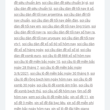
đề siêu chuẩn âm
,
soi cầu dàn đề siêu chuẩn bị gì
,
soi
cầu dàn đề siêu chuẩn tử
,
soi cầu dàn đề tối nay 8 số
,
soi cầu dàn đề tối nay argentina
,
soi cầu dàn đề tối
nay chuẩn
,
soi cầu dàn đề tối nay diễn đàn
,
soi cầu
dàn đề tối nay em
,
soi cầu dàn đề tối nay ông trùm
,
soi
cầu dàn đề tối nay ra
,
soi cầu dàn đề tối nay số hay ra
,
soi cầu dàn đề tối nay uruguay
,
soi cầu dàn đề tối nay
vtv1
,
soi cầu dàn đề xổ số 60 số hôm nay
,
soi cầu dàn
đề xổ số hàng ngày
,
soi cầu dàn đề xổ số id
,
soi cầu
dàn đề xsmb euro
,
soi cầu lô đề 888 xổ số hôm nay
,
soi cầu lô đề miền bắc ngày 10
,
soi cầu lô đề miền bắc
ngày 28 tháng 7
,
soi cầu lô đề miền bắc ngày
3/8/2021
,
soi cầu lô đề miền bắc ngày 30 tháng 9
,
soi
cầu lô đề rồng bạch kim ngày hôm nay
,
soi cầu lô đề
xsmb 30 ngày
,
soi cầu lô đề xsmb âm trần
,
soi cầu lô
đề xsmb bạch thủ
,
soi cầu số đề hôm nay
,
tìm số đề
hôm nay
,
xem soi cầu lô đề miền bắc
,
xin số đề 11
,
xin
số đề 3 miền
,
xin số đề đài bạc liêu
,
xin số đề miễn phí
miền bắc ngày hôm nay
,
xin số lô đề đài tiền giang