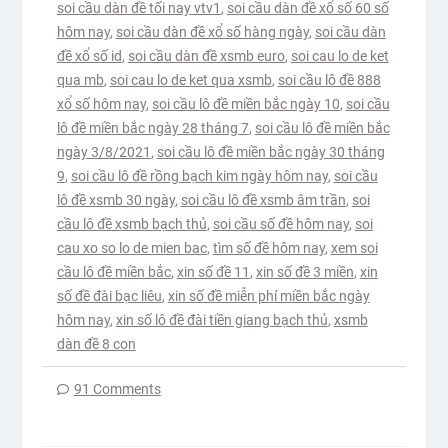
soi cầu dàn đề tối nay vtv1
,
soi cầu dàn đề xổ số 60 số
hôm nay
,
soi cầu dàn đề xổ số hàng ngày
,
soi cầu dàn
đề xổ số id
,
soi cầu dàn đề xsmb euro
,
soi cau lo de ket
qua mb
,
soi cau lo de ket qua xsmb
,
soi cầu lô đề 888
xổ số hôm nay
,
soi cầu lô đề miền bắc ngày 10
,
soi cầu
lô đề miền bắc ngày 28 tháng 7
,
soi cầu lô đề miền bắc
ngày 3/8/2021
,
soi cầu lô đề miền bắc ngày 30 tháng
9
,
soi cầu lô đề rồng bạch kim ngày hôm nay
,
soi cầu
lô đề xsmb 30 ngày
,
soi cầu lô đề xsmb âm trần
,
soi
cầu lô đề xsmb bạch thủ
,
soi cầu số đề hôm nay
,
soi
cau xo so lo de mien bac
,
tìm số đề hôm nay
,
xem soi
cầu lô đề miền bắc
,
xin số đề 11
,
xin số đề 3 miền
,
xin
số đề đài bạc liêu
,
xin số đề miễn phí miền bắc ngày
hôm nay
,
xin số lô đề đài tiền giang bạch thủ
,
xsmb
dàn đề 8 con
91 Comments