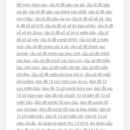
đề ngày hôm nay
,
cầu lô đề siêu vip 68
,
cầu lô đề siêu
vip ăn
,
cầu lô đề siêu vip chính xác nhất
,
cầu lô đề siêu
vip ơ đâu
,
cầu lô đề siêu vip ye
,
cầu lô đề xổ số 24
,
cầu
lô đề xổ số 678
,
cầu lô đề xổ số ăn bao nhiêu
,
cầu lô đề
xổ số dự đoán
,
cầu lô đề xổ số lô tô miền bắc
,
cầu lô
đề xổ số yên
,
cầu lô đề xsmb 9999
,
cầu số đề 3 miền
quê
,
cầu số đề chính xác 4 số
,
cầu số đề chính xác
amtek
,
cầu số đề chính xác bạc nhớ
,
cầu số đề chính
xác bao
,
cầu số đề chính xác ông nội
,
cầu số đề miền
bắc việt nam
,
cầu số đề miễn phí 4d
,
cầu số đề miễn
phí đẹp
,
cầu số đề miễn phí ông nội ơi
,
cầu số đề miễn
phí online
,
dàn đề 10 con hôm nay ăn to
,
dàn đề 10
con miền bắc
,
dàn đề 10 số xsmb hôm nay
,
dàn đề mb
10 số hôm nay
,
dàn đề mb chuẩn 10 số dàn đề 10 số
miền bắc
,
dàn đề xsmb tối nay cầu
,
dàn đề xsmb tối
nay ghi bàn
,
dàn đề xsmb tối nay là bao nhiêu
,
dàn lô
10 số miền bắc
,
Dàn lô 10 số miền phí
,
Dàn lô 10 số
siêu chuẩn
,
du doan lo bach thu 101010
,
dự đoán cầu