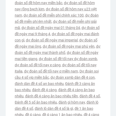
đoán số đề hôm nay miền bắc
,
dự đoán số đề hôm
nay rồng bạch kim
,
dự đoán số đề hôm nay u23 việt
nam
,
dự đoán số đề miễn phí chính xác 100
,
dự đoán
số đề miễn phí êm nhất
,
dự đoán số đề miễn phí giải
mã
,
dự đoán số đề ngày mai 01 tháng 04
,
dự đoán số
đề ngày mai 9 tháng 4
,
dự đoán số đề ngày mai đánh
con gì
,
dự đoán số đề ngày mai imperial
,
dự đoán số
đề ngày mai ông
,
dự đoán số đề ngày mai phú yên
,
dự
đoán số đề ngày mai thành phố
,
dự đoán số đề ngày
mai tiền giang
,
dự đoán số đề tối nay dự đoán xsmb
,
dự đoán số đề tối nay e càng
,
dự đoán số đề tối nay
italia
,
dự đoán số đề tối nay ơ miền nam
,
Dự đoán soi
cầu 4 số vip miền bắc
,
dự đoán xsmb dàn đề 4 con
,
đánh dàn đề 4 số an bao nhiêu
,
Đánh đề 3 càng ăn
bao nhiêu
,
đánh đề 4 càng
,
đánh đề 4 càng ăn bao
nhiêu
,
đánh đề 4 càng ăn bao nhiêu tiền
,
đánh đề 4 số
,
Đánh đề 5 số ăn bao nhiêu
,
đánh gì hôm nay
,
đánh lô
dàn đề 4 số
,
đánh lô dàn đề 4 số là gì
,
đè 1 ăn bao
nhiêu
,
đề 4 càng
,
đề 4 càng 1 ăn bao nhiêu
,
đề 4 càng