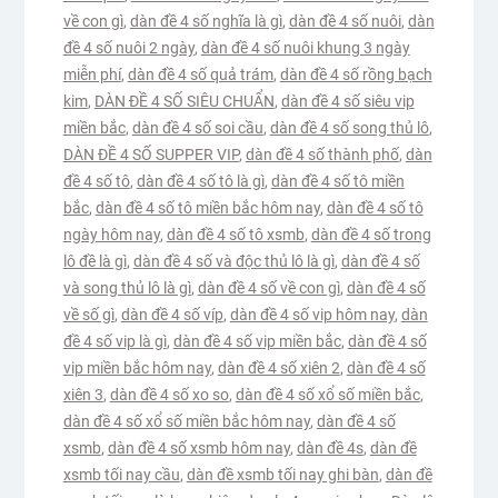
về con gì
,
dàn đề 4 số nghĩa là gì
,
dàn đề 4 số nuôi
,
dàn
đề 4 số nuôi 2 ngày
,
dàn đề 4 số nuôi khung 3 ngày
miễn phí
,
dàn đề 4 số quả trám
,
dàn đề 4 số rồng bạch
kim
,
DÀN ĐỀ 4 SỐ SIÊU CHUẨN
,
dàn đề 4 số siêu vip
miền bắc
,
dàn đề 4 số soi cầu
,
dàn đề 4 số song thủ lô
,
DÀN ĐỀ 4 SỐ SUPPER VIP
,
dàn đề 4 số thành phố
,
dàn
đề 4 số tô
,
dàn đề 4 số tô là gì
,
dàn đề 4 số tô miền
bắc
,
dàn đề 4 số tô miền bắc hôm nay
,
dàn đề 4 số tô
ngày hôm nay
,
dàn đề 4 số tô xsmb
,
dàn đề 4 số trong
lô đề là gì
,
dàn đề 4 số và độc thủ lô là gì
,
dàn đề 4 số
và song thủ lô là gì
,
dàn đề 4 số về con gì
,
dàn đề 4 số
về số gì
,
dàn đề 4 số víp
,
dàn đề 4 số vip hôm nay
,
dàn
đề 4 số vip là gì
,
dàn đề 4 số vip miền bắc
,
dàn đề 4 số
vip miền bắc hôm nay
,
dàn đề 4 số xiên 2
,
dàn đề 4 số
xiên 3
,
dàn đề 4 số xo so
,
dàn đề 4 số xổ số miền bắc
,
dàn đề 4 số xổ số miền bắc hôm nay
,
dàn đề 4 số
xsmb
,
dàn đề 4 số xsmb hôm nay
,
dàn đề 4s
,
dàn đề
xsmb tối nay cầu
,
dàn đề xsmb tối nay ghi bàn
,
dàn đề