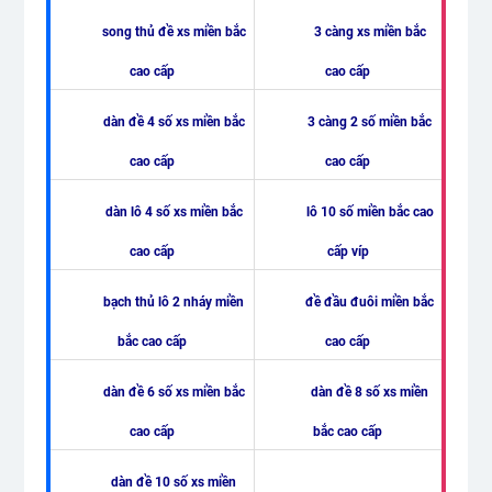
song thủ đề xs miền bắc
3 càng xs miền bắc
cao cấp
cao cấp
dàn đề 4 số xs miền bắc
3 càng 2 số miền bắc
cao cấp
cao cấp
dàn lô 4 số xs miền bắc
lô 10 số miền bắc cao
cao cấp
cấp víp
bạch thủ lô 2 nháy miền
đề đầu đuôi miền bắc
bắc cao cấp
cao cấp
dàn đề 6 số xs miền bắc
dàn đề 8 số xs miền
cao cấp
bắc cao cấp
dàn đề 10 số xs miền