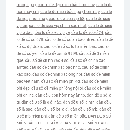
trong ngày
,
cầu lô đề đẹp miền bắc hôm nay
,
cầu lô đề
hôm nay em
,
cầu lô đề miền bắc ngày hôm nay
,
cầu lô
đề ngày hôm nay
,
cầu lô đề siêu vip 68
,
cầu lô đề siêu
vip ăn
,
cầu lô đề siêu vip chính xác nhất
,
cầu lô đề siêu
vip ơ đâu
,
cầu lô đề siêu vip ye
,
cầu lô đề xổ số 24
,
cầu
lô đề xổ số 678
,
cầu lô đề xổ số ăn bao nhiêu
,
cầu lô đề
xổ số dự đoán
,
cầu lô đề xổ số lô tô miền bắc
,
cầu lô
đề xổ số yên
,
cầu lô đề xsmb 9999
,
cầu số đề 3 miền
quê
,
cầu số đề chính xác 4 số
,
cầu số đề chính xác
amtek
,
cầu số đề chính xác bạc nhớ
,
cầu số đề chính
xác bao
,
cầu số đề chính xác ông nội
,
cầu số đề miền
bắc việt nam
,
cầu số đề miễn phí 4d
,
cầu số đề miễn
phí đẹp
,
cầu số đề miễn phí ông nội ơi
,
cầu số đề miễn
phí online
,
dàn đề 8 con hôm nay ăn to
,
dàn đề 8 số là
gì
,
dàn đề 8 số là giải nào
,
dàn đề 8 số là ntn
,
dàn đề 8
số là sao
,
dàn đề 8 số lót là gì
,
dàn đề 8 số mb
,
dàn đề
8 số mb mien phi
,
dàn đề 8 số miền bắc
,
DÀN ĐỀ 8 SỐ
MIỀN BẮC - CHỐT SỐ VIP
,
DÀN ĐỀ 8 SỐ MIỀN BẮC -
Thần tài xổ số - Soi cầu siêu chuẩn
,
dàn đề 8 số miền