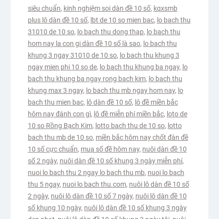
siêu chuẩn
,
kinh nghiệm soi dàn đề 10 số
,
kqxsmb
plus lô dàn đề 10 số
,
lbt de 10 so mien bac
,
lo bach thu
31010 de 10 so
,
lo bach thu dong thap
,
lo bach thu
hom nay la con gi dàn đề 10 số là sao
,
lo bach thu
khung 3 ngay 31010 de 10 so
,
lo bach thu khung 3
ngay mien phi 10 so de
,
lo bach thu khung ba ngay
,
lo
bach thu khung ba ngay rong bach kim
,
lo bach thu
khung max 3 ngay
,
lo bach thu mb ngay hom nay
,
lo
bach thu mien bac
,
lô dàn đề 10 số
,
lô đề miền bắc
hôm nay đánh con gì
,
lô đề miễn phí miền bắc
,
loto de
10 so Rồng Bạch Kim
,
lotto bach thu de 10 so
,
lotto
bach thu mb de 10 so
,
miền bắc hôm nay chốt đàn đề
10 số cực chuẩn
,
mua số đề hôm nay
,
nuôi dàn đề 10
số 2 ngày
,
nuôi dàn đề 10 số khung 3 ngày miễn phí
,
nuoi lo bach thu 2 ngay lo bach thu mb
,
nuoi lo bach
thu 5 ngay
,
nuoi lo bach thu.com
,
nuôi lô dàn đề 10 số
2 ngày
,
nuôi lô dàn đề 10 số 7 ngày
,
nuôi lô dàn đề 10
số khung 10 ngày
,
nuôi lô dàn đề 10 số khung 3 ngày