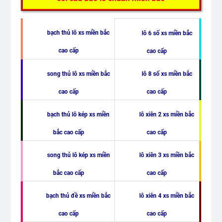
bạch thủ lô xs miền bắc
lô 6 số xs miền bắc
cao cấp
cao cấp
song thủ lô xs miền bắc
lô 8 số xs miền bắc
cao cấp
cao cấp
bạch thủ lô kép xs miền
lô xiên 2 xs miền bắc
bắc cao cấp
cao cấp
song thủ lô kép xs miền
lô xiên 3 xs miền bắc
bắc cao cấp
cao cấp
bạch thủ đề xs miền bắc
lô xiên 4 xs miền bắc
cao cấp
cao cấp