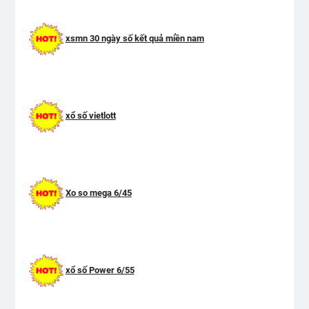
xsmn 30 ngày số kết quả miền nam
xổ số vietlott
Xo so mega 6/45
xổ số Power 6/55