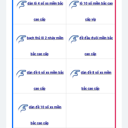
dàn lô 4 số xs miền bắc
lô 10 số miền bắc cao
cao cấp
cấp víp
bạch thủ lô 2 nháy miền
đề đầu đuôi miền bắc
bắc cao cấp
cao cấp
dàn đề 6 số xs miền bắc
dàn đề 8 số xs miền
cao cấp
bắc cao cấp
dàn đề 10 số xs miền
bắc cao cấp