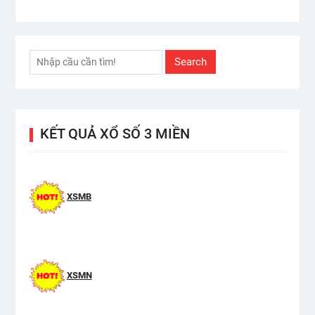
Search
KẾT QUẢ XỔ SỐ 3 MIỀN
XSMB
XSMN