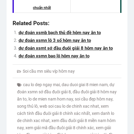
chuẩn nhất
Related Posts:
dự đoán xsmb bạch thủ đề hôm nay ăn to
dự đoán xsmn lô 3 số hôm nay ăn to
dự đoán xsmt sớ đầu đuôi giải 8 hôm nay ăn to
dự đoán xsmn bao lô hôm nay ăn to
Soi cầu mn siêu víp hôm nay
cau lo dep ngay mai
,
dau duoi giai 8 mien nam
,
dự
đoán xsmn sớ đầu đuôi giải 8
,
đầu đuôi giải 8 hôm nay
ăn to
,
lo de mien nam hom nay
,
soi cầu đẹp hôm nay
,
song thủ lô
,
web soi cau lo de chinh xac nhat
,
xem
cách tính đầu đuôi giải 8 chính xác nhất
,
xem danh lo
de chinh xac nhat
,
xem đầu đuôi giải 8 miền nam hôm
nay
,
xem giải mã đầu đuôi giải 8 chính xác
,
xem giải