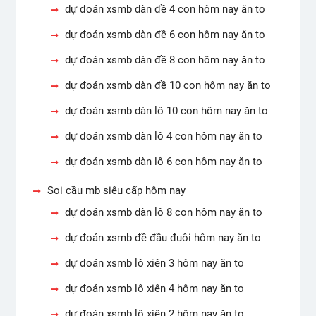
dự đoán xsmb dàn đề 4 con hôm nay ăn to
dự đoán xsmb dàn đề 6 con hôm nay ăn to
dự đoán xsmb dàn đề 8 con hôm nay ăn to
dự đoán xsmb dàn đề 10 con hôm nay ăn to
dự đoán xsmb dàn lô 10 con hôm nay ăn to
dự đoán xsmb dàn lô 4 con hôm nay ăn to
dự đoán xsmb dàn lô 6 con hôm nay ăn to
Soi cầu mb siêu cấp hôm nay
dự đoán xsmb dàn lô 8 con hôm nay ăn to
dự đoán xsmb đề đầu đuôi hôm nay ăn to
dự đoán xsmb lô xiên 3 hôm nay ăn to
dự đoán xsmb lô xiên 4 hôm nay ăn to
dự đoán xsmb lô xiên 2 hôm nay ăn to