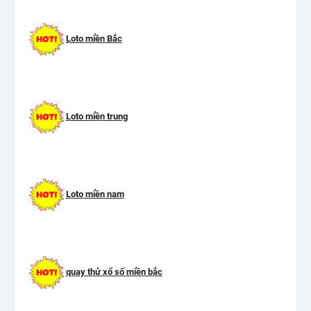
Loto miền Bắc
Loto miền trung
Loto miền nam
quay thử xổ số miền bắc