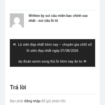
Written by
soi câu miên bac chinh xac
nhât - soi cầu lô tô
Điều
hướng
bài
Previous
Lô xiên đẹp nhất hôm nay – chuyên gia chốt số
viết
post:
lô xiên đẹp nhất ngày 07/08/2026
Next
dự đoán xsmn song thủ lô hôm nay ăn to
post:
Trả lời
Bạn phải
đăng nhập
để gửi phản hồi.