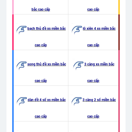
bắc cao cấp
cao cấp
bạch thủ đề xs miền bắc
lô xiên 4 xs miền bắc
cao cấp
cao cấp
song thủ đề xs miền bắc
3 càng xs miền bắc
cao cấp
cao cấp
dàn đề 4 số xs miền bắc
3 càng 2 số miền bắc
cao cấp
cao cấp