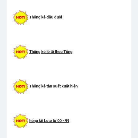
Thống kê đầu đuôi
Thống kê lô tô theo Tổng
Thống kê tần suất xuất hiện
hống kê Loto từ 00 - 99