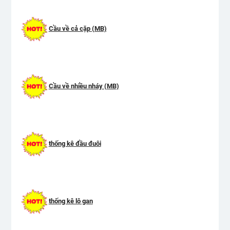
Cầu về cả cặp (MB)
Cầu về nhiều nháy (MB)
thống kê đầu đuôi
thống kê lô gan