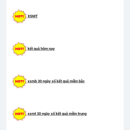
XSMT
kết quả hôm nay
xsmb 30 ngày số kết quả miền bắc
xsmt 30 ngày số kết quả miền trung