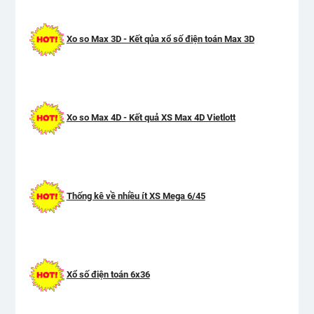
Xo so Max 3D - Kết qủa xổ số điện toán Max 3D
Xo so Max 4D - Kết quả XS Max 4D Vietlott
Thống kê về nhiều ít XS Mega 6/45
Xổ số điện toán 6x36