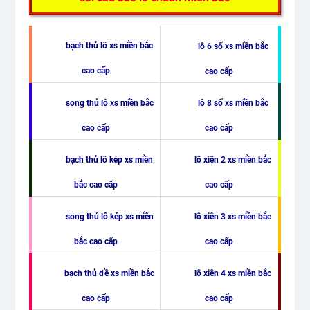
bạch thủ lô xs miền bắc
lô 6 số xs miền bắc
cao cấp
cao cấp
song thủ lô xs miền bắc
lô 8 số xs miền bắc
cao cấp
cao cấp
bạch thủ lô kép xs miền
lô xiên 2 xs miền bắc
bắc cao cấp
cao cấp
song thủ lô kép xs miền
lô xiên 3 xs miền bắc
bắc cao cấp
cao cấp
bạch thủ đề xs miền bắc
lô xiên 4 xs miền bắc
cao cấp
cao cấp