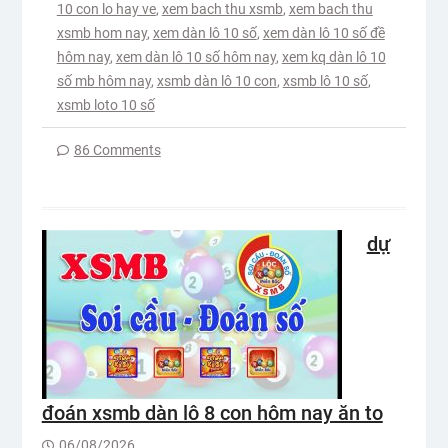
10 con lo hay ve
,
xem bach thu xsmb
,
xem bach thu
xsmb hom nay
,
xem dàn lô 10 số
,
xem dàn lô 10 số đề
hôm nay
,
xem dàn lô 10 số hôm nay
,
xem kq dàn lô 10
số mb hôm nay
,
xsmb dàn lô 10 con
,
xsmb lô 10 số
,
xsmb loto 10 số
86 Comments
dự
đoán xsmb dàn lô 8 con hôm nay ăn to
06/08/2026