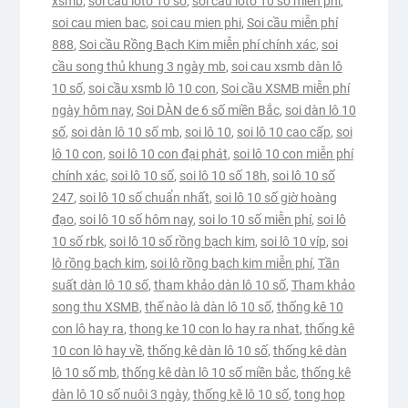
xsmb
,
soi cầu loto 10 số
,
soi cầu loto 10 số miễn phí
,
soi cau mien bac
,
soi cau mien phi
,
Soi cầu miễn phí
888
,
Soi cầu Rồng Bạch Kim miễn phí chính xác
,
soi
cầu song thủ khung 3 ngày mb
,
soi cau xsmb dàn lô
10 số
,
soi cầu xsmb lô 10 con
,
Soi cầu XSMB miễn phí
ngày hôm nay
,
Soi DÀN de 6 số miền Bắc
,
soi dàn lô 10
số
,
soi dàn lô 10 số mb
,
soi lô 10
,
soi lô 10 cao cấp
,
soi
lô 10 con
,
soi lô 10 con đại phát
,
soi lô 10 con miễn phí
chính xác
,
soi lô 10 số
,
soi lô 10 số 18h
,
soi lô 10 số
247
,
soi lô 10 số chuẩn nhất
,
soi lô 10 số giờ hoàng
đạo
,
soi lô 10 số hôm nay
,
soi lo 10 số miễn phí
,
soi lô
10 số rbk
,
soi lô 10 số rồng bạch kim
,
soi lô 10 víp
,
soi
lô rồng bạch kim
,
soi lô rồng bạch kim miễn phí
,
Tần
suất dàn lô 10 số
,
tham khảo dàn lô 10 số
,
Tham khảo
song thu XSMB
,
thế nào là dàn lô 10 số
,
thống kê 10
con lô hay ra
,
thong ke 10 con lo hay ra nhat
,
thống kê
10 con lô hay về
,
thống kê dàn lô 10 số
,
thống kê dàn
lô 10 số mb
,
thống kê dàn lô 10 số miền bắc
,
thống kê
dàn lô 10 số nuôi 3 ngày
,
thống kê lô 10 số
,
tong hop