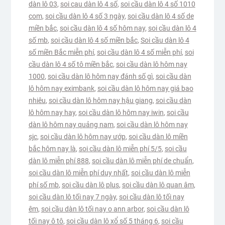
dàn lô 03
,
soi cau dàn lô 4 số
,
soi cầu dàn lô 4 số 1010
com
,
soi cầu dàn lô 4 số 3 ngày
,
soi cầu dàn lô 4 số de
miền bắc
,
soi cầu dàn lô 4 số hôm nay
,
soi cầu dàn lô 4
số mb
,
soi cầu dàn lô 4 số miền bắc
,
Soi cầu dàn lô 4
số miền Bắc miễn phí
,
soi cầu dàn lô 4 số miễn phí
,
soi
cầu dàn lô 4 số tô miền bắc
,
soi cầu dàn lô hôm nay
1000
,
soi cầu dàn lô hôm nay đánh số gì
,
soi cầu dàn
lô hôm nay eximbank
,
soi cầu dàn lô hôm nay giá bao
nhiêu
,
soi cầu dàn lô hôm nay hậu giang
,
soi cầu dàn
lô hôm nay hay
,
soi cầu dàn lô hôm nay iwin
,
soi cầu
dàn lô hôm nay quảng nam
,
soi cầu dàn lô hôm nay
sjc
,
soi cầu dàn lô hôm nay ướp
,
soi cầu dàn lô miền
bắc hôm nay là
,
soi cầu dàn lô miễn phí 5/5
,
soi cầu
dàn lô miễn phí 888
,
soi cầu dàn lô miễn phí de chuẩn
,
soi cầu dàn lô miễn phí duy nhất
,
soi cầu dàn lô miễn
phí số mb
,
soi cầu dàn lô plus
,
soi cầu dàn lô quan âm
,
soi cầu dàn lô tối nay 7 ngày
,
soi cầu dàn lô tối nay
êm
,
soi cầu dàn lô tối nay o ann arbor
,
soi cầu dàn lô
tối nay ô tô
,
soi cầu dàn lô xổ số 5 tháng 6
,
soi cầu