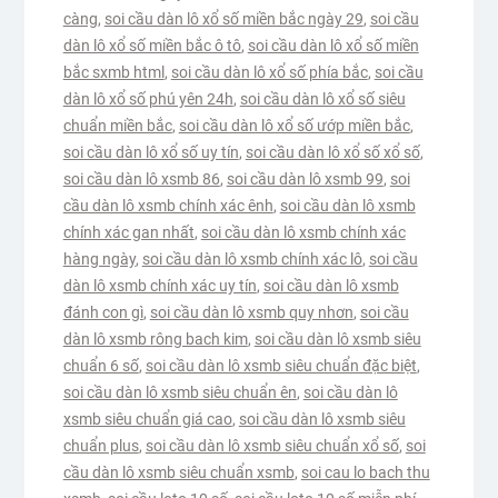
càng
,
soi cầu dàn lô xổ số miền bắc ngày 29
,
soi cầu
dàn lô xổ số miền bắc ô tô
,
soi cầu dàn lô xổ số miền
bắc sxmb html
,
soi cầu dàn lô xổ số phía bắc
,
soi cầu
dàn lô xổ số phú yên 24h
,
soi cầu dàn lô xổ số siêu
chuẩn miền bắc
,
soi cầu dàn lô xổ số ướp miền bắc
,
soi cầu dàn lô xổ số uy tín
,
soi cầu dàn lô xổ số xổ số
,
soi cầu dàn lô xsmb 86
,
soi cầu dàn lô xsmb 99
,
soi
cầu dàn lô xsmb chính xác ênh
,
soi cầu dàn lô xsmb
chính xác gan nhất
,
soi cầu dàn lô xsmb chính xác
hàng ngày
,
soi cầu dàn lô xsmb chính xác lô
,
soi cầu
dàn lô xsmb chính xác uy tín
,
soi cầu dàn lô xsmb
đánh con gì
,
soi cầu dàn lô xsmb quy nhơn
,
soi cầu
dàn lô xsmb rông bach kim
,
soi cầu dàn lô xsmb siêu
chuẩn 6 số
,
soi cầu dàn lô xsmb siêu chuẩn đặc biệt
,
soi cầu dàn lô xsmb siêu chuẩn ên
,
soi cầu dàn lô
xsmb siêu chuẩn giá cao
,
soi cầu dàn lô xsmb siêu
chuẩn plus
,
soi cầu dàn lô xsmb siêu chuẩn xổ số
,
soi
cầu dàn lô xsmb siêu chuẩn xsmb
,
soi cau lo bach thu