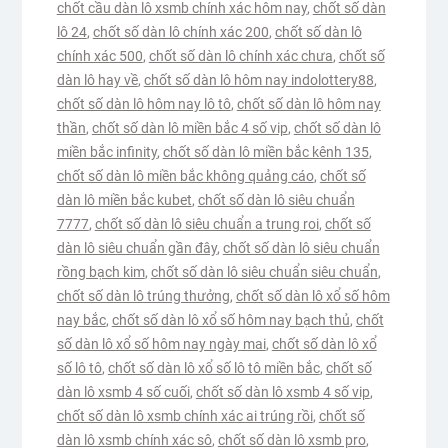
chốt cầu dàn lô xsmb chính xác hôm nay
,
chốt số dàn
lô 24
,
chốt số dàn lô chính xác 200
,
chốt số dàn lô
chính xác 500
,
chốt số dàn lô chính xác chưa
,
chốt số
dàn lô hay về
,
chốt số dàn lô hôm nay indolottery88
,
chốt số dàn lô hôm nay lô tô
,
chốt số dàn lô hôm nay
thần
,
chốt số dàn lô miền bắc 4 số vip
,
chốt số dàn lô
miền bắc infinity
,
chốt số dàn lô miền bắc kênh 135
,
chốt số dàn lô miền bắc không quảng cáo
,
chốt số
dàn lô miền bắc kubet
,
chốt số dàn lô siêu chuẩn
7777
,
chốt số dàn lô siêu chuẩn a trung roi
,
chốt số
dàn lô siêu chuẩn gần đây
,
chốt số dàn lô siêu chuẩn
rồng bạch kim
,
chốt số dàn lô siêu chuẩn siêu chuẩn
,
chốt số dàn lô trúng thưởng
,
chốt số dàn lô xổ số hôm
nay bắc
,
chốt số dàn lô xổ số hôm nay bạch thủ
,
chốt
số dàn lô xổ số hôm nay ngày mai
,
chốt số dàn lô xổ
số lô tô
,
chốt số dàn lô xổ số lô tô miền bắc
,
chốt số
dàn lô xsmb 4 số cuối
,
chốt số dàn lô xsmb 4 số vip
,
chốt số dàn lô xsmb chính xác ai trúng rồi
,
chốt số
dàn lô xsmb chính xác sô
,
chốt số dàn lô xsmb pro
,