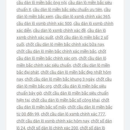
cầu dàn lô miền bắc ông nội
,
cầu dàn lô miền bắc siêu
chuẩn it
,
cầu dàn lô miền bắc siêu chuẩn ưu tiên
,
cầu
dàn lô miền bắc xem
,
cầu dàn lô xsmb chính xác 365
,
cầu dàn lô xsmb chính xác 500
,
cầu dàn lô xsmb chính
xác diễn
,
cầu dàn lô xsmb chính xác đề
,
cầu dàn lô
xsmb chính xác suất
,
chốt cầu dàn lô miền bắc 2 số
cuối
,
chốt cầu dàn lô miền bắc chính xác bữa nay
,
chốt cầu dàn lô miền bắc chính xác miền bắc
,
chốt
cầu dàn lô miền bắc chính xác om
,
chốt cầu dàn lô
miền bắc chính xác siêu chuẩn
,
chốt cầu dàn lô miền
bắc đại phát
,
chốt cầu dàn lô miền bắc đẹp nhất hôm
nay
,
chốt cầu dàn lô miền bắc khung 3 ngày
,
chốt cầu
dàn lô miền bắc org
,
chốt cầu dàn lô miền bắc siêu
chuẩn bây giờ
,
chốt cầu dàn lô miền bắc siêu chuẩn
hiện tại
,
chốt cầu dàn lô miền bắc số công khai
,
chốt
cầu dàn lô miền bắc số mấy
,
chốt cầu dàn lô miền bắc
từ 00 đến 99
,
chốt cầu dàn lô xsmb chính xác 777
,
chốt cầu dàn lô xsmb chính xác hôm nay
,
chốt số dàn
lô 24
,
chốt số dàn lô chính xác 200
,
chốt số dàn lô