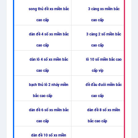
song thủ đề xs miền bắc
3 càng xs miền bắc
cao cấp
cao cấp
dàn đề 4 số xs miền bắc
3 càng 2 số miền bắc
cao cấp
cao cấp
dàn lô 4 số xs miền bắc
lô 10 số miền bắc cao
cao cấp
cấp víp
bạch thủ lô 2 nháy miền
đề đầu đuôi miền bắc
bắc cao cấp
cao cấp
dàn đề 6 số xs miền bắc
dàn đề 8 số xs miền
cao cấp
bắc cao cấp
dàn đề 10 số xs miền