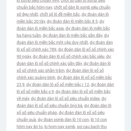
lô xsmb siêu chuẩn 999
,
chốt số dàn lô xsmb siêu
chuẩn bắc hôm nay
,
chốt số dàn lô xsmb siêu chuẩn
số đẹp nhất
,
chốt số lô đề miền bắc
,
dự đoán dàn lô
miền bắc 20 tây
,
dự đoán dàn lô miền bắc 8 5
,
dự
đoán dàn lô miền bắc asia
,
dự đoán dàn lô miền bắc
ba hàng tuần
,
dự đoán dàn lô miền bắc gần đây
,
dự
đoán dàn lô miền bắc một cặp duy nhất
,
dự đoán dàn
lô xổ số chính xác 789
,
dự đoán dàn lô xổ số chính xác
90 ngày
,
dự đoán dàn lô xổ số chính xác bắc siêu
,
dự
đoán dàn lô xổ số chính xác gần đây
,
dự đoán dàn lô
xổ số chính xác phần trăm
,
dự đoán dàn lô xổ số
chính xác quảng bình
,
dự đoán dàn lô xổ số miền bắc
23 9
,
dự đoán dàn lô xổ số miền bắc r 12
,
dự đoán dàn
lô xổ số miền bắc s 9
,
dự đoán dàn lô xổ số miền bắc
về máy
,
dự đoán dàn lô xổ số siêu chuẩn index
,
dự
đoán dàn lô xổ số siêu chuẩn ông bà
,
dự đoán dàn lô
xổ số siêu chuẩn pháp
,
dự đoán dàn lô xổ số siêu
chuẩn quả
,
dự đoán xsmb dàn lô 10 con
,
lô 10 con
hôm nay ăn to
,
lo hom nay xsmb
,
soi cau bach thu