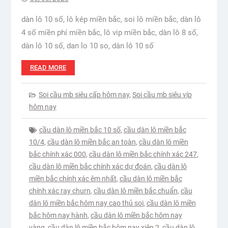
dàn lô 10 số, lô kép miền bắc, soi lô miền bắc, dàn lô
4 số miền phí miền bắc, lô vip miền bắc, dàn lô 8 số,
dàn lô 10 số, dan lo 10 so, dàn lô 10 số
READ MORE
Soi cầu mb siêu cấp hôm nay
,
Soi cầu mb siêu víp
hôm nay
cầu dàn lô miền bắc 10 số
,
cầu dàn lô miền bắc
10/4
,
cầu dàn lô miền bắc an toàn
,
cầu dàn lô miền
bắc chính xác 000
,
cầu dàn lô miền bắc chính xác 247
,
cầu dàn lô miền bắc chính xác dự đoán
,
cầu dàn lô
miền bắc chính xác êm nhất
,
cầu dàn lô miền bắc
chính xác ray churn
,
cầu dàn lô miền bắc chuẩn
,
cầu
dàn lô miền bắc hôm nay cao thủ soi
,
cầu dàn lô miền
bắc hôm nay hành
,
cầu dàn lô miền bắc hôm nay
vàng
,
cầu dàn lô miền bắc hôm nay xiên 2
,
cầu dàn lô