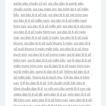
xsmb siêu chuẩn xổ số
,
soi cầu dàn lô xsmb siêu
chuẩn xsmb
,
soi cau mien phi
,
Soi DÀN de 6 số miền
Bắc
,
soi dàn lô 8 số mb
,
soi dàn lô 8 số mb hôm nay
,
soi dàn lô 8 số miền nam
,
soi dàn lô 8 số miền nam
hôm nay
,
soi dàn lô 8 số miễn phí
,
soi dàn lô 8 số ngày
,
soi dàn lô 8 số ngày hôm nay
,
soi dàn lô 8 số ngày
mai
,
soi dàn lô 8 số nuôi 3 ngày
,
soi dàn lô 8 số nuôi
khung
,
soi dàn lô 8 số nuôi khung 5 ngày
,
soi dàn lô 8
số nuôi khung 5 ngày miền bắc
,
soi dàn lô 8 số rồng
bạch kim
,
soi dàn lô 8 số trong ngày
,
soi lô dàn lô 8 số
hôm nay
,
soi lô dàn lô 8 số miền bắc
,
soi lô dàn lô 8 số
miền trung hôm nay
,
soi lô dàn lô 8 số ngày hôm nay
,
soi lô miễn phí
,
song lô dàn lô 8 số
,
thống kê dàn lô 8
số miền bắc
,
thong ke lo bach thu
,
tỉ lệ ăn dàn 8 hôm
nay
,
tỉ lệ ăn dàn lô 8 số
,
tỉ lệ chuẩn nhất bắt dàn 8
,
tổng chuẩn dàn lô 8
,
tư vấn soi cầu xsmb lô 8 con víp
,
video dàn lô 8 số đề
,
xem dàn lô 8 số
,
xem dàn lô 8 số
đề hôm nay
,
xem dàn lô 8 số hôm nay
,
xem dàn lô 8 số
khung 2 ngày
,
xem dàn lô 8 số khung 3 ngày
,
xem dàn