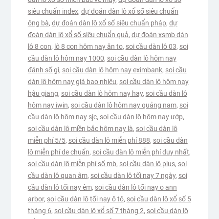
siêu chuẩn index
,
dự đoán dàn lô xổ số siêu chuẩn
ông bà
,
dự đoán dàn lô xổ số siêu chuẩn pháp
,
dự
đoán dàn lô xổ số siêu chuẩn quả
,
dự đoán xsmb dàn
lô 8 con
,
lô 8 con hôm nay ăn to
,
soi cầu dàn lô 03
,
soi
cầu dàn lô hôm nay 1000
,
soi cầu dàn lô hôm nay
đánh số gì
,
soi cầu dàn lô hôm nay eximbank
,
soi cầu
dàn lô hôm nay giá bao nhiêu
,
soi cầu dàn lô hôm nay
hậu giang
,
soi cầu dàn lô hôm nay hay
,
soi cầu dàn lô
hôm nay iwin
,
soi cầu dàn lô hôm nay quảng nam
,
soi
cầu dàn lô hôm nay sjc
,
soi cầu dàn lô hôm nay ướp
,
soi cầu dàn lô miền bắc hôm nay là
,
soi cầu dàn lô
miễn phí 5/5
,
soi cầu dàn lô miễn phí 888
,
soi cầu dàn
lô miễn phí de chuẩn
,
soi cầu dàn lô miễn phí duy nhất
,
soi cầu dàn lô miễn phí số mb
,
soi cầu dàn lô plus
,
soi
cầu dàn lô quan âm
,
soi cầu dàn lô tối nay 7 ngày
,
soi
cầu dàn lô tối nay êm
,
soi cầu dàn lô tối nay o ann
arbor
,
soi cầu dàn lô tối nay ô tô
,
soi cầu dàn lô xổ số 5
tháng 6
,
soi cầu dàn lô xổ số 7 tháng 2
,
soi cầu dàn lô