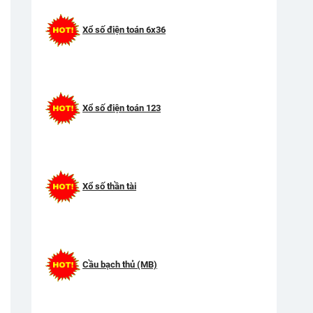
Xổ số điện toán 6x36
Xổ số điện toán 123
Xổ số thần tài
Cầu bạch thủ (MB)