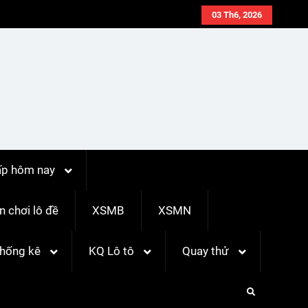
03 Th6, 2026
ấp hôm nay
 chơi lô đề
XSMB
XSMN
hống kê
KQ Lô tô
Quay thử