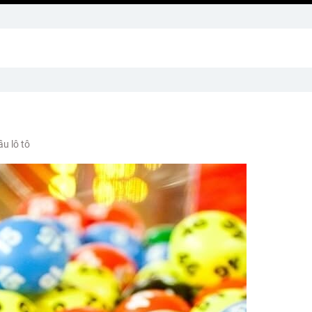
ầu lô tô