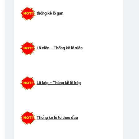
thống kê lô gan
Lô xiên – Thống kê lô xiên
Lô kép – Thống kê lô kép
Thống kê lô tô theo đầu