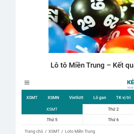
Lô tô Miền Trung – Kết qu