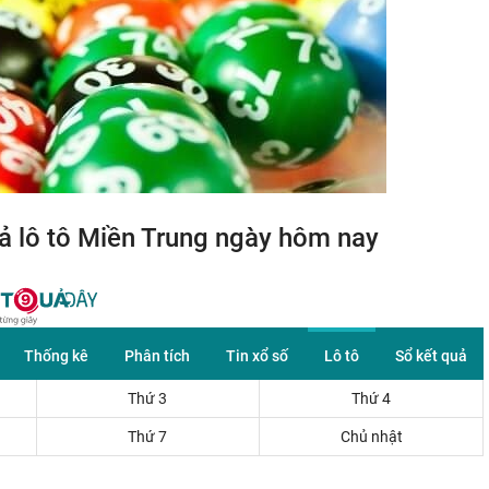
ả lô tô Miền Trung ngày hôm nay