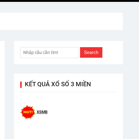
Search
KẾT QUẢ XỔ SỐ 3 MIỀN
XSMB