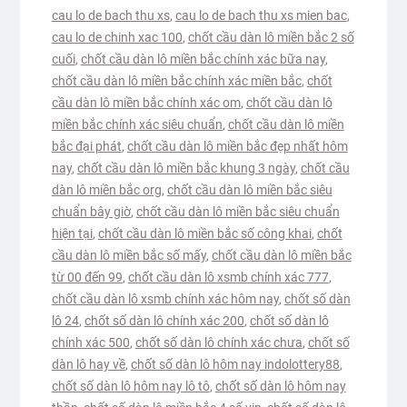
cau lo de bach thu xs
,
cau lo de bach thu xs mien bac
,
cau lo de chinh xac 100
,
chốt cầu dàn lô miền bắc 2 số
cuối
,
chốt cầu dàn lô miền bắc chính xác bữa nay
,
chốt cầu dàn lô miền bắc chính xác miền bắc
,
chốt
cầu dàn lô miền bắc chính xác om
,
chốt cầu dàn lô
miền bắc chính xác siêu chuẩn
,
chốt cầu dàn lô miền
bắc đại phát
,
chốt cầu dàn lô miền bắc đẹp nhất hôm
nay
,
chốt cầu dàn lô miền bắc khung 3 ngày
,
chốt cầu
dàn lô miền bắc org
,
chốt cầu dàn lô miền bắc siêu
chuẩn bây giờ
,
chốt cầu dàn lô miền bắc siêu chuẩn
hiện tại
,
chốt cầu dàn lô miền bắc số công khai
,
chốt
cầu dàn lô miền bắc số mấy
,
chốt cầu dàn lô miền bắc
từ 00 đến 99
,
chốt cầu dàn lô xsmb chính xác 777
,
chốt cầu dàn lô xsmb chính xác hôm nay
,
chốt số dàn
lô 24
,
chốt số dàn lô chính xác 200
,
chốt số dàn lô
chính xác 500
,
chốt số dàn lô chính xác chưa
,
chốt số
dàn lô hay về
,
chốt số dàn lô hôm nay indolottery88
,
chốt số dàn lô hôm nay lô tô
,
chốt số dàn lô hôm nay