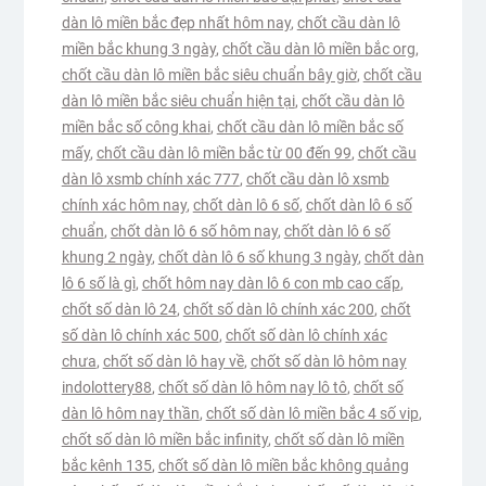
dàn lô miền bắc đẹp nhất hôm nay
,
chốt cầu dàn lô
miền bắc khung 3 ngày
,
chốt cầu dàn lô miền bắc org
,
chốt cầu dàn lô miền bắc siêu chuẩn bây giờ
,
chốt cầu
dàn lô miền bắc siêu chuẩn hiện tại
,
chốt cầu dàn lô
miền bắc số công khai
,
chốt cầu dàn lô miền bắc số
mấy
,
chốt cầu dàn lô miền bắc từ 00 đến 99
,
chốt cầu
dàn lô xsmb chính xác 777
,
chốt cầu dàn lô xsmb
chính xác hôm nay
,
chốt dàn lô 6 số
,
chốt dàn lô 6 số
chuẩn
,
chốt dàn lô 6 số hôm nay
,
chốt dàn lô 6 số
khung 2 ngày
,
chốt dàn lô 6 số khung 3 ngày
,
chốt dàn
lô 6 số là gì
,
chốt hôm nay dàn lô 6 con mb cao cấp
,
chốt số dàn lô 24
,
chốt số dàn lô chính xác 200
,
chốt
số dàn lô chính xác 500
,
chốt số dàn lô chính xác
chưa
,
chốt số dàn lô hay về
,
chốt số dàn lô hôm nay
indolottery88
,
chốt số dàn lô hôm nay lô tô
,
chốt số
dàn lô hôm nay thần
,
chốt số dàn lô miền bắc 4 số vip
,
chốt số dàn lô miền bắc infinity
,
chốt số dàn lô miền
bắc kênh 135
,
chốt số dàn lô miền bắc không quảng