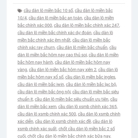
cầu dàn lô miền bắc 10 số
,
cầu dàn lô miền bắc
10/4
,
cầu dàn lô miền bắc an toàn
,
cầu dàn lô miền
bắc chính xác 000
,
cầu dàn lô miền bắc chính xác 247
,
cầu dàn lô miền bắc chính xác dự đoán
,
cầu dàn lô
miền bắc chính xác êm nhất
,
cầu dàn lô miền bắc
chính xác ray churn
,
cầu dàn lô miền bắc chuẩn
,
cầu
dàn lô miền bắc hôm nay cao thủ soi
,
cầu dàn lô miền
bắc hôm nay hành
,
cầu dàn lô miền bắc hôm nay
vàng
,
cầu dàn lô miền bắc hôm nay xiên 2
,
cầu dàn lô
miền bắc hôm nay xổ số
,
cầu dàn lô miền bắc ingles
,
cầu dàn lô miền bắc iwin
,
cầu dàn lô miền bắc lạc bộ
,
cầu dàn lô miền bắc ông nội
,
cầu dàn lô miền bắc siêu
chuẩn it
,
cầu dàn lô miền bắc siêu chuẩn ưu tiên
,
cầu
dàn lô miền bắc xem
,
cầu dàn lô xsmb chính xác 365
,
cầu dàn lô xsmb chính xác 500
,
cầu dàn lô xsmb chính
xác diễn
,
cầu dàn lô xsmb chính xác đề
,
cầu dàn lô
xsmb chính xác suất
,
chốt cầu dàn lô miền bắc 2 số
cuối
,
chốt cầu dàn lô miền bắc chính xác bữa nay
,