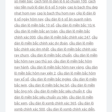
số miền bắc
,
cách tính lô dàn lô 6 số chuẩn 100
,
cách
vào tiền nuôi lô dàn lô 6 số 5 ngày
,
cap lo bach thu dep
nhat hom nay
,
cap lo bach thu hom nay
,
cặp lô dàn lô
6 số ngày hôm nay
,
cầu dàn lô 6 số ăn quanh năm
,
cầu dàn lô miền bắc 10 số
,
cầu dàn lô miền bắc 10/4
,
cầu dàn lô miền bắc an toàn
,
cầu dàn lô miền bắc
chính xác 000
,
cầu dàn lô miền bắc chính xác 247
,
cầu
dàn lô miền bắc chính xác dự đoán
,
cầu dàn lô miền
bắc chính xác êm nhất
,
cầu dàn lô miền bắc chính xác
ray churn
,
cầu dàn lô miền bắc chuẩn
,
cầu dàn lô miền
bắc hôm nay cao thủ soi
,
cầu dàn lô miền bắc hôm
nay hành
,
cầu dàn lô miền bắc hôm nay vàng
,
cầu dàn
lô miền bắc hôm nay xiên 2
,
cầu dàn lô miền bắc hôm
nay xổ số
,
cầu dàn lô miền bắc ingles
,
cầu dàn lô miền
bắc iwin
,
cầu dàn lô miền bắc lạc bộ
,
cầu dàn lô miền
bắc ông nội
,
cầu dàn lô miền bắc siêu chuẩn it
,
cầu
dàn lô miền bắc siêu chuẩn ưu tiên
,
cầu dàn lô miền
bắc xem
,
cầu dàn lô xsmb chính xác 365
,
cầu dàn lô
xsmb chính xác 500
,
cầu dàn lô xsmb chính xác diễn
,