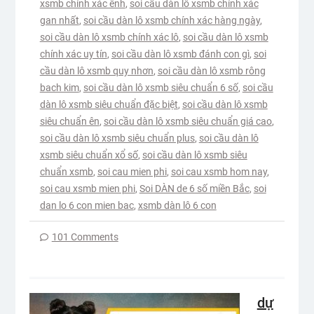
xsmb chính xác ênh
,
soi cầu dàn lô xsmb chính xác
gan nhất
,
soi cầu dàn lô xsmb chính xác hàng ngày
,
soi cầu dàn lô xsmb chính xác lô
,
soi cầu dàn lô xsmb
chính xác uy tín
,
soi cầu dàn lô xsmb đánh con gì
,
soi
cầu dàn lô xsmb quy nhơn
,
soi cầu dàn lô xsmb rông
bach kim
,
soi cầu dàn lô xsmb siêu chuẩn 6 số
,
soi cầu
dàn lô xsmb siêu chuẩn đặc biệt
,
soi cầu dàn lô xsmb
siêu chuẩn ên
,
soi cầu dàn lô xsmb siêu chuẩn giá cao
,
soi cầu dàn lô xsmb siêu chuẩn plus
,
soi cầu dàn lô
xsmb siêu chuẩn xổ số
,
soi cầu dàn lô xsmb siêu
chuẩn xsmb
,
soi cau mien phi
,
soi cau xsmb hom nay
,
soi cau xsmb mien phi
,
Soi DÀN de 6 số miền Bắc
,
soi
dan lo 6 con mien bac
,
xsmb dàn lô 6 con
101 Comments
dự