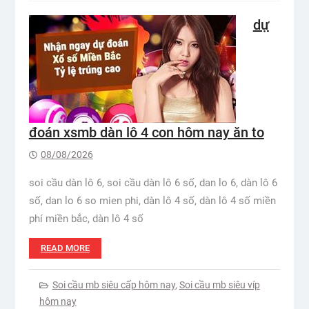
dự
đoán xsmb dàn lô 4 con hôm nay ăn to
08/08/2026
soi cầu dàn lô 6, soi cầu dàn lô 6 số, dan lo 6, dàn lô 6
số, dan lo 6 so mien phi, dàn lô 4 số, dàn lô 4 số miền
phí miền bắc, dàn lô 4 số
READ MORE
Soi cầu mb siêu cấp hôm nay
,
Soi cầu mb siêu víp
hôm nay