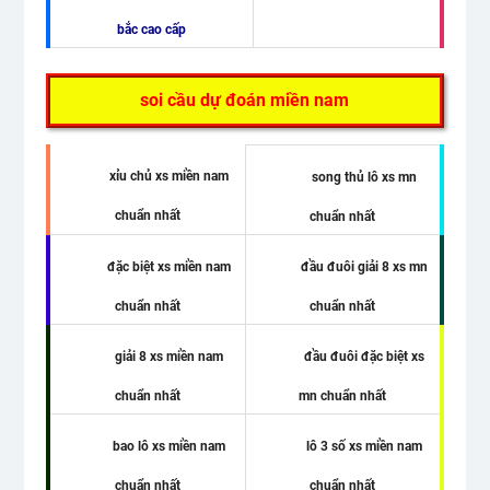
bắc cao cấp
soi cầu dự đoán miền nam
xỉu chủ xs miền nam
song thủ lô xs mn
chuẩn nhất
chuẩn nhất
đặc biệt xs miền nam
đầu đuôi giải 8 xs mn
chuẩn nhất
chuẩn nhất
giải 8 xs miền nam
đầu đuôi đặc biệt xs
chuẩn nhất
mn chuẩn nhất
bao lô xs miền nam
lô 3 số xs miền nam
chuẩn nhất
chuẩn nhất