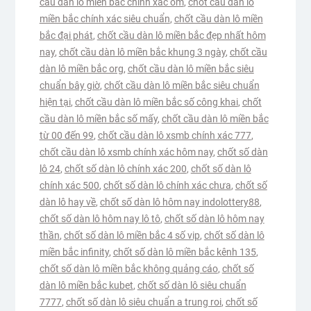
cầu dàn lô miền bắc chính xác om
,
chốt cầu dàn lô
miền bắc chính xác siêu chuẩn
,
chốt cầu dàn lô miền
bắc đại phát
,
chốt cầu dàn lô miền bắc đẹp nhất hôm
nay
,
chốt cầu dàn lô miền bắc khung 3 ngày
,
chốt cầu
dàn lô miền bắc org
,
chốt cầu dàn lô miền bắc siêu
chuẩn bây giờ
,
chốt cầu dàn lô miền bắc siêu chuẩn
hiện tại
,
chốt cầu dàn lô miền bắc số công khai
,
chốt
cầu dàn lô miền bắc số mấy
,
chốt cầu dàn lô miền bắc
từ 00 đến 99
,
chốt cầu dàn lô xsmb chính xác 777
,
chốt cầu dàn lô xsmb chính xác hôm nay
,
chốt số dàn
lô 24
,
chốt số dàn lô chính xác 200
,
chốt số dàn lô
chính xác 500
,
chốt số dàn lô chính xác chưa
,
chốt số
dàn lô hay về
,
chốt số dàn lô hôm nay indolottery88
,
chốt số dàn lô hôm nay lô tô
,
chốt số dàn lô hôm nay
thần
,
chốt số dàn lô miền bắc 4 số vip
,
chốt số dàn lô
miền bắc infinity
,
chốt số dàn lô miền bắc kênh 135
,
chốt số dàn lô miền bắc không quảng cáo
,
chốt số
dàn lô miền bắc kubet
,
chốt số dàn lô siêu chuẩn
7777
,
chốt số dàn lô siêu chuẩn a trung roi
,
chốt số