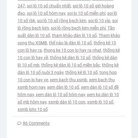
247
,
soi lô 10 số chuẩn nhất
,
soi lô 10 số giờ hoàng
đạo
,
soi lô 10 số hôm nay
,
soi lo 10 số miễn phí
,
soi lô
10 số rbk
,
soi lô 10 số rồng bạch kim
,
soi lô 10 víp
,
soi
lô rồng bạch kim
,
soi lô rồng bạch kim miễn phí
,
Tần
suất dàn lô 10 số
,
tham khảo dàn lô 10 số
,
Tham khảo
song thu XSMB
,
thế nào là dàn lô 10 số
,
thống kê 10
con lô hay ra
,
thong ke 10 con lo hay ra nhat
,
thống kê
10 con lô hay về
,
thống kê dàn lô 10 số
,
thống kê dàn
lô 10 số mb
,
thống kê dàn lô 10 số miền bắc
,
thống kê
dàn lô 10 số nuôi 3 ngày
,
thống kê lô 10 số
,
tong hop
10 con lo hay ve
,
xem bach thu xsmb
,
xem bach thu
xsmb hom nay
,
xem dàn lô 10 số
,
xem dàn lô 10 số đề
hôm nay
,
xem dàn lô 10 số hôm nay
,
xem kq dàn lô 10
số mb hôm nay
,
xsmb dàn lô 10 con
,
xsmb lô 10 số
,
xsmb loto 10 số
86 Comments