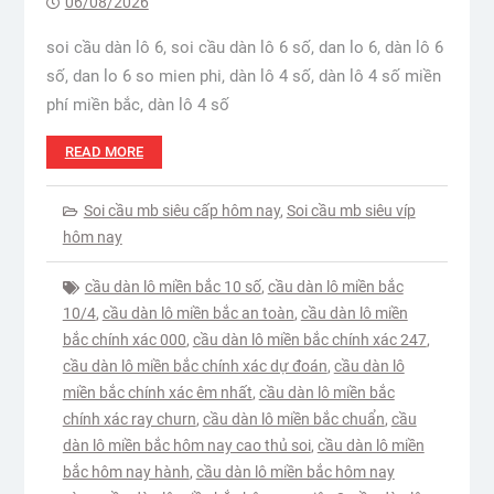
06/08/2026
soi cầu dàn lô 6, soi cầu dàn lô 6 số, dan lo 6, dàn lô 6
số, dan lo 6 so mien phi, dàn lô 4 số, dàn lô 4 số miền
phí miền bắc, dàn lô 4 số
READ MORE
Soi cầu mb siêu cấp hôm nay
,
Soi cầu mb siêu víp
hôm nay
cầu dàn lô miền bắc 10 số
,
cầu dàn lô miền bắc
10/4
,
cầu dàn lô miền bắc an toàn
,
cầu dàn lô miền
bắc chính xác 000
,
cầu dàn lô miền bắc chính xác 247
,
cầu dàn lô miền bắc chính xác dự đoán
,
cầu dàn lô
miền bắc chính xác êm nhất
,
cầu dàn lô miền bắc
chính xác ray churn
,
cầu dàn lô miền bắc chuẩn
,
cầu
dàn lô miền bắc hôm nay cao thủ soi
,
cầu dàn lô miền
bắc hôm nay hành
,
cầu dàn lô miền bắc hôm nay