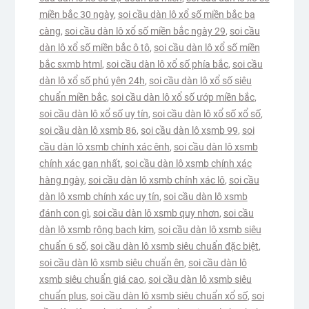
miền bắc 30 ngày
,
soi cầu dàn lô xổ số miền bắc ba
càng
,
soi cầu dàn lô xổ số miền bắc ngày 29
,
soi cầu
dàn lô xổ số miền bắc ô tô
,
soi cầu dàn lô xổ số miền
bắc sxmb html
,
soi cầu dàn lô xổ số phía bắc
,
soi cầu
dàn lô xổ số phú yên 24h
,
soi cầu dàn lô xổ số siêu
chuẩn miền bắc
,
soi cầu dàn lô xổ số ướp miền bắc
,
soi cầu dàn lô xổ số uy tín
,
soi cầu dàn lô xổ số xổ số
,
soi cầu dàn lô xsmb 86
,
soi cầu dàn lô xsmb 99
,
soi
cầu dàn lô xsmb chính xác ênh
,
soi cầu dàn lô xsmb
chính xác gan nhất
,
soi cầu dàn lô xsmb chính xác
hàng ngày
,
soi cầu dàn lô xsmb chính xác lô
,
soi cầu
dàn lô xsmb chính xác uy tín
,
soi cầu dàn lô xsmb
đánh con gì
,
soi cầu dàn lô xsmb quy nhơn
,
soi cầu
dàn lô xsmb rông bach kim
,
soi cầu dàn lô xsmb siêu
chuẩn 6 số
,
soi cầu dàn lô xsmb siêu chuẩn đặc biệt
,
soi cầu dàn lô xsmb siêu chuẩn ên
,
soi cầu dàn lô
xsmb siêu chuẩn giá cao
,
soi cầu dàn lô xsmb siêu
chuẩn plus
,
soi cầu dàn lô xsmb siêu chuẩn xổ số
,
soi