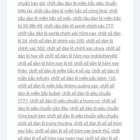
chuẩn bây giờ
,
chốt cầu dàn lô miền bắc siêu chuẩn
hiện tại
,
chốt cầu dàn lô miền bắc số công khai
,
chốt
cầu dàn lô miền bắc số mấy
,
chốt cầu dàn lô miền bắc
từ 00 đến 99
,
chốt cầu dàn lô xsmb chính xác 777
,
chốt cầu dàn lô xsmb chính xác hôm nay
,
chốt số dàn
lô 24
,
chốt số dàn lô chính xác 200
,
chốt số dàn lô
chính xác 500
,
chốt số dàn lô chính xác chưa
,
chốt số
dàn lô hay về
,
chốt số dàn lô hôm nay indolottery88
,
chốt số dàn lô hôm nay lô tô
,
chốt số dàn lô hôm nay
thần
,
chốt số dàn lô miền bắc 4 số vip
,
chốt số dàn lô
miền bắc infinity
,
chốt số dàn lô miền bắc kênh 135
,
chốt số dàn lô miền bắc không quảng cáo
,
chốt số
dàn lô miền bắc kubet
,
chốt số dàn lô siêu chuẩn
7777
,
chốt số dàn lô siêu chuẩn a trung roi
,
chốt số
dàn lô siêu chuẩn gần đây
,
chốt số dàn lô siêu chuẩn
rồng bạch kim
,
chốt số dàn lô siêu chuẩn siêu chuẩn
,
chốt số dàn lô trúng thưởng
,
chốt số dàn lô xổ số hôm
nay bắc
,
chốt số dàn lô xổ số hôm nay bạch thủ
,
chốt
số dàn lô xổ số hôm nay ngày mai
,
chốt số dàn lô xổ