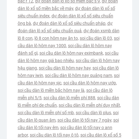
bắc r 12
,
dự đoán dàn lô xổ số miền bắc s 9
,
dự đoán
dàn lô xổ số miền bắc về máy
,
dự đoán dàn lô xổ số
siêu chuẩn index
,
dự đoán dàn lô xổ số siêu chuẩn
ông bà
,
dự đoán dàn lô xổ số siêu chuẩn pháp
,
dự
đoán dàn lô xổ số siêu chuẩn quả
,
dự đoán xsmb dàn
lô 8 con
,
lô 8 con hôm nay ăn to
,
soi cầu dàn lô 03
,
soi
cầu dàn lô hôm nay 1000
,
soi cầu dàn lô hôm nay
đánh số gì
,
soi cầu dàn lô hôm nay eximbank
,
soi cầu
dàn lô hôm nay giá bao nhiêu
,
soi cầu dàn lô hôm nay
hậu giang
,
soi cầu dàn lô hôm nay hay
,
soi cầu dàn lô
hôm nay iwin
,
soi cầu dàn lô hôm nay quảng nam
,
soi
cầu dàn lô hôm nay sjc
,
soi cầu dàn lô hôm nay ướp
,
soi cầu dàn lô miền bắc hôm nay là
,
soi cầu dàn lô
miễn phí 5/5
,
soi cầu dàn lô miễn phí 888
,
soi cầu dàn
lô miễn phí de chuẩn
,
soi cầu dàn lô miễn phí duy nhất
,
soi cầu dàn lô miễn phí số mb
,
soi cầu dàn lô plus
,
soi
cầu dàn lô quan âm
,
soi cầu dàn lô tối nay 7 ngày
,
soi
cầu dàn lô tối nay êm
,
soi cầu dàn lô tối nay o ann
arbor
,
soi cầu dàn lô tối nay ô tô
,
soi cầu dàn lô xổ số 5