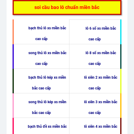
soi cầu bao lô chuẩn miền bắc
bạch thủ lô xs miền bắc
lô 6 số xs miền bắc
cao cấp
cao cấp
song thủ lô xs miền bắc
lô 8 số xs miền bắc
cao cấp
cao cấp
bạch thủ lô kép xs miền
lô xiên 2 xs miền bắc
bắc cao cấp
cao cấp
song thủ lô kép xs miền
lô xiên 3 xs miền bắc
bắc cao cấp
cao cấp
bạch thủ đề xs miền bắc
lô xiên 4 xs miền bắc