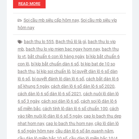
READ MORE
Soi cầu mb siêu cấp hôm nay
,
Soi cầu mb siêu víp
hôm nay
bach thu lo 555
,
Bạch thủ lô là gì
,
bach thu lo vip
mb
,
bach thu lo vip mien bac ngay hom nay
,
bach thu
lo vt
,
bắt chuẩn 6 con lô hàng ngày
,
bí kíp bắt chuẩn 6
con lô
,
bí kíp bắt chuẩn dàn 6 số
,
bi kip bat de 10 so
bach thu
,
bí kíp soi chuẩn lô
,
bí quyết dàn lô 6 số dàn
lô 6 số
,
bí quyết đánh lô dàn lô 6 số
,
cách bắt dàn lô 6
số khung 5 ngày
,
cách dàn lô 6 số dàn lô 6 số 2020
,
cách dàn lô 6 số dàn lô 6 số 2021
,
cách nuôi lô dàn lô
6 số 3 ngày
,
cách soi dàn lô 6 số
,
cách soi lô dàn lô 6
số miền bắc
,
cách tính lô dàn lô 6 số chuẩn 100
,
cách
vào tiền nuôi lô dàn lô 6 số 5 ngày
,
cap lo bach thu dep
nhat hom nay
,
cap lo bach thu hom nay
,
cặp lô dàn lô
6 số ngày hôm nay
,
cầu dàn lô 6 số ăn quanh năm
,
cầu dàn lô miền bắc 10 số
,
cầu dàn lô miền bắc 10/4
,