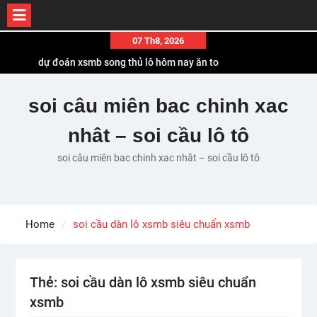
Skip
07 Th8, 2026
to
dự đoán xsmb song thủ lô hôm nay ăn to
content
dự đoán xsmb dàn đề 10 con hôm nay ăn to
dự đoán xsmb song thủ lô kép hôm nay ăn to
soi câu miên bac chinh xac
nhât – soi cầu lô tô
soi câu miên bac chinh xac nhât – soi cầu lô tô
Home
soi cầu dàn lô xsmb siêu chuẩn xsmb
Thẻ:
soi cầu dàn lô xsmb siêu chuẩn
xsmb