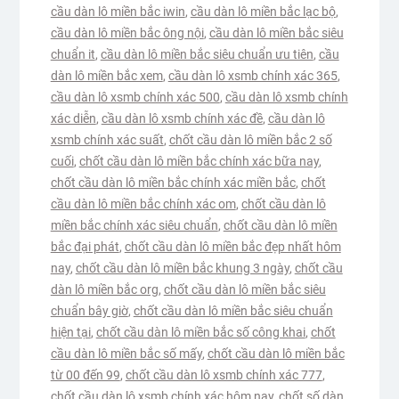
cầu dàn lô miền bắc iwin
,
cầu dàn lô miền bắc lạc bộ
,
cầu dàn lô miền bắc ông nội
,
cầu dàn lô miền bắc siêu
chuẩn it
,
cầu dàn lô miền bắc siêu chuẩn ưu tiên
,
cầu
dàn lô miền bắc xem
,
cầu dàn lô xsmb chính xác 365
,
cầu dàn lô xsmb chính xác 500
,
cầu dàn lô xsmb chính
xác diễn
,
cầu dàn lô xsmb chính xác đề
,
cầu dàn lô
xsmb chính xác suất
,
chốt cầu dàn lô miền bắc 2 số
cuối
,
chốt cầu dàn lô miền bắc chính xác bữa nay
,
chốt cầu dàn lô miền bắc chính xác miền bắc
,
chốt
cầu dàn lô miền bắc chính xác om
,
chốt cầu dàn lô
miền bắc chính xác siêu chuẩn
,
chốt cầu dàn lô miền
bắc đại phát
,
chốt cầu dàn lô miền bắc đẹp nhất hôm
nay
,
chốt cầu dàn lô miền bắc khung 3 ngày
,
chốt cầu
dàn lô miền bắc org
,
chốt cầu dàn lô miền bắc siêu
chuẩn bây giờ
,
chốt cầu dàn lô miền bắc siêu chuẩn
hiện tại
,
chốt cầu dàn lô miền bắc số công khai
,
chốt
cầu dàn lô miền bắc số mấy
,
chốt cầu dàn lô miền bắc
từ 00 đến 99
,
chốt cầu dàn lô xsmb chính xác 777
,
chốt cầu dàn lô xsmb chính xác hôm nay
,
chốt số dàn