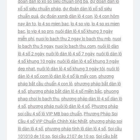
đoán dàn lô xổ số siêu chuẩn ông bà
,
dự đoán dàn lô
xổ số siêu chuẩn pháp
,
dự đoán dàn lô xổ số siêu
chuẩn quả
,
dự đoán xsmb dàn lô 4 con
,
lô 4 con hôm
nay ăn to
,
lo 4 so mien bac
,
lo 4 so vip
,
lo 4 so xs mien
bac
,
lo vip 4 so pro
,
nuôi dàn lô 4 số khung 3 ngày
miễn phí
,
nuoi lo bach thu 2 ngay lo bach thu mb
,
nuoi
lo bach thu 5 ngay
,
nuoi lo bach thu.com
,
nuôi lô dàn
lô 4 số 2 ngày
,
nuôi lô dàn lô 4 số 7 ngày
,
nuôi lô dàn lô
4 số khung 10 ngày
,
nuôi lô dàn lô 4 số khung 3 ngày
dep nhat
,
nuôi lô dàn lô 4 số khung 3 ngày tôi
,
nuôi lô
dàn lô 4 số.com lô dàn lô 4 số là mấy con
,
phương
pháp bắt cầu chuẩn 4 con lô
,
phương pháp bắt dàn lô
4 số
,
phương pháp bắt dàn lô 4 số miền bắc
,
phuong
phap choi lo bach thu
,
phương pháp dàn lô 4 số dàn lô
4 số
,
phương pháp nuôi lô dàn lô 4 số
,
Phương pháp
soi cầu 4 số lô VIP MB bao chuẩn
,
Phương Pháp Soi
Cầu 4 số VIP Chuẩn Chính Xác Nhất
,
phương pháp soi
lô dàn lô 4 số
,
phương pháp tính lô dàn lô 4 số
,
Soi cầu
101010 de 10 so
,
Soi cầu 2107 de 10 so
,
Soi cầu bắt