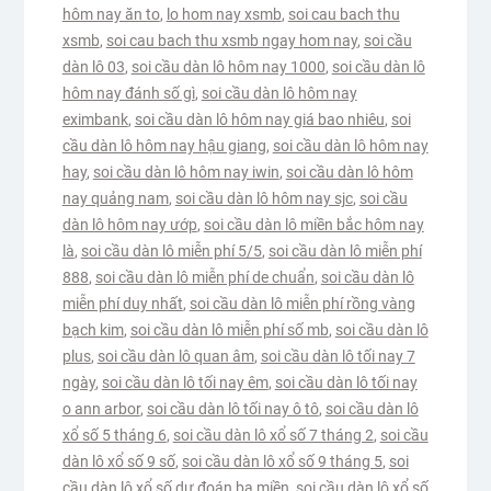
hôm nay ăn to
,
lo hom nay xsmb
,
soi cau bach thu
xsmb
,
soi cau bach thu xsmb ngay hom nay
,
soi cầu
dàn lô 03
,
soi cầu dàn lô hôm nay 1000
,
soi cầu dàn lô
hôm nay đánh số gì
,
soi cầu dàn lô hôm nay
eximbank
,
soi cầu dàn lô hôm nay giá bao nhiêu
,
soi
cầu dàn lô hôm nay hậu giang
,
soi cầu dàn lô hôm nay
hay
,
soi cầu dàn lô hôm nay iwin
,
soi cầu dàn lô hôm
nay quảng nam
,
soi cầu dàn lô hôm nay sjc
,
soi cầu
dàn lô hôm nay ướp
,
soi cầu dàn lô miền bắc hôm nay
là
,
soi cầu dàn lô miễn phí 5/5
,
soi cầu dàn lô miễn phí
888
,
soi cầu dàn lô miễn phí de chuẩn
,
soi cầu dàn lô
miễn phí duy nhất
,
soi cầu dàn lô miễn phí rồng vàng
bạch kim
,
soi cầu dàn lô miễn phí số mb
,
soi cầu dàn lô
plus
,
soi cầu dàn lô quan âm
,
soi cầu dàn lô tối nay 7
ngày
,
soi cầu dàn lô tối nay êm
,
soi cầu dàn lô tối nay
o ann arbor
,
soi cầu dàn lô tối nay ô tô
,
soi cầu dàn lô
xổ số 5 tháng 6
,
soi cầu dàn lô xổ số 7 tháng 2
,
soi cầu
dàn lô xổ số 9 số
,
soi cầu dàn lô xổ số 9 tháng 5
,
soi
cầu dàn lô xổ số dự đoán ba miền
,
soi cầu dàn lô xổ số