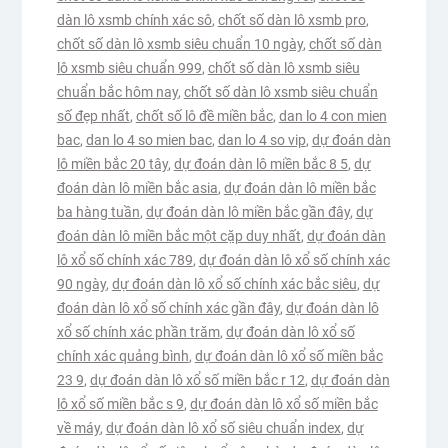
dàn lô xsmb chính xác sô
,
chốt số dàn lô xsmb pro
,
chốt số dàn lô xsmb siêu chuẩn 10 ngày
,
chốt số dàn
lô xsmb siêu chuẩn 999
,
chốt số dàn lô xsmb siêu
chuẩn bắc hôm nay
,
chốt số dàn lô xsmb siêu chuẩn
số đẹp nhất
,
chốt số lô đề miền bắc
,
dan lo 4 con mien
bac
,
dan lo 4 so mien bac
,
dan lo 4 so vip
,
dự đoán dàn
lô miền bắc 20 tây
,
dự đoán dàn lô miền bắc 8 5
,
dự
đoán dàn lô miền bắc asia
,
dự đoán dàn lô miền bắc
ba hàng tuần
,
dự đoán dàn lô miền bắc gần đây
,
dự
đoán dàn lô miền bắc một cặp duy nhất
,
dự đoán dàn
lô xổ số chính xác 789
,
dự đoán dàn lô xổ số chính xác
90 ngày
,
dự đoán dàn lô xổ số chính xác bắc siêu
,
dự
đoán dàn lô xổ số chính xác gần đây
,
dự đoán dàn lô
xổ số chính xác phần trăm
,
dự đoán dàn lô xổ số
chính xác quảng bình
,
dự đoán dàn lô xổ số miền bắc
23 9
,
dự đoán dàn lô xổ số miền bắc r 12
,
dự đoán dàn
lô xổ số miền bắc s 9
,
dự đoán dàn lô xổ số miền bắc
về máy
,
dự đoán dàn lô xổ số siêu chuẩn index
,
dự