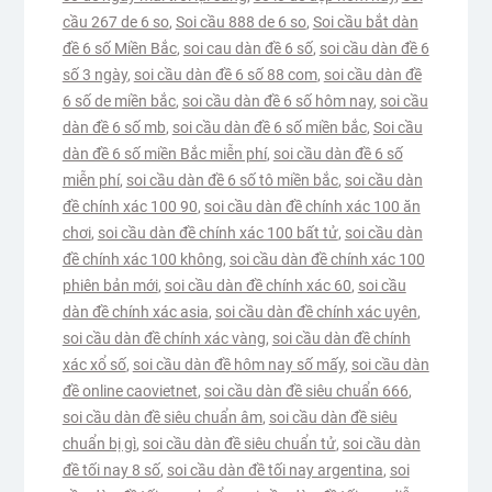
cầu 267 de 6 so
,
Soi cầu 888 de 6 so
,
Soi cầu bắt dàn
đề 6 số Miền Bắc
,
soi cau dàn đề 6 số
,
soi cầu dàn đề 6
số 3 ngày
,
soi cầu dàn đề 6 số 88 com
,
soi cầu dàn đề
6 số de miền bắc
,
soi cầu dàn đề 6 số hôm nay
,
soi cầu
dàn đề 6 số mb
,
soi cầu dàn đề 6 số miền bắc
,
Soi cầu
dàn đề 6 số miền Bắc miễn phí
,
soi cầu dàn đề 6 số
miễn phí
,
soi cầu dàn đề 6 số tô miền bắc
,
soi cầu dàn
đề chính xác 100 90
,
soi cầu dàn đề chính xác 100 ăn
chơi
,
soi cầu dàn đề chính xác 100 bất tử
,
soi cầu dàn
đề chính xác 100 không
,
soi cầu dàn đề chính xác 100
phiên bản mới
,
soi cầu dàn đề chính xác 60
,
soi cầu
dàn đề chính xác asia
,
soi cầu dàn đề chính xác uyên
,
soi cầu dàn đề chính xác vàng
,
soi cầu dàn đề chính
xác xổ số
,
soi cầu dàn đề hôm nay số mấy
,
soi cầu dàn
đề online caovietnet
,
soi cầu dàn đề siêu chuẩn 666
,
soi cầu dàn đề siêu chuẩn âm
,
soi cầu dàn đề siêu
chuẩn bị gì
,
soi cầu dàn đề siêu chuẩn tử
,
soi cầu dàn
đề tối nay 8 số
,
soi cầu dàn đề tối nay argentina
,
soi