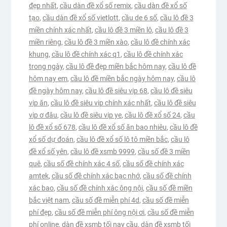
đẹp nhất
,
cầu dàn đề xổ số remix
,
cầu dàn đề xổ số
tạo
,
cầu dàn đề xổ số vietlott
,
cầu de 6 số
,
cầu lô đề 3
miền chính xác nhất
,
cầu lô đề 3 miền lô
,
cầu lô đề 3
miền riêng
,
cầu lô đề 3 miền xào
,
cầu lô đề chính xác
khung
,
cầu lô đề chính xác q1
,
cầu lô đề chính xác
trong ngày
,
cầu lô đề đẹp miền bắc hôm nay
,
cầu lô đề
hôm nay em
,
cầu lô đề miền bắc ngày hôm nay
,
cầu lô
đề ngày hôm nay
,
cầu lô đề siêu vip 68
,
cầu lô đề siêu
vip ăn
,
cầu lô đề siêu vip chính xác nhất
,
cầu lô đề siêu
vip ơ đâu
,
cầu lô đề siêu vip ye
,
cầu lô đề xổ số 24
,
cầu
lô đề xổ số 678
,
cầu lô đề xổ số ăn bao nhiêu
,
cầu lô đề
xổ số dự đoán
,
cầu lô đề xổ số lô tô miền bắc
,
cầu lô
đề xổ số yên
,
cầu lô đề xsmb 9999
,
cầu số đề 3 miền
quê
,
cầu số đề chính xác 4 số
,
cầu số đề chính xác
amtek
,
cầu số đề chính xác bạc nhớ
,
cầu số đề chính
xác bao
,
cầu số đề chính xác ông nội
,
cầu số đề miền
bắc việt nam
,
cầu số đề miễn phí 4d
,
cầu số đề miễn
phí đẹp
,
cầu số đề miễn phí ông nội ơi
,
cầu số đề miễn
phí online
,
dàn đề xsmb tối nay cầu
,
dàn đề xsmb tối