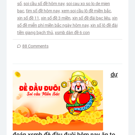
số
,
soi cầu số đề hôm nay
,
soi cau xo so lo de mien
bac
,
tìm số đề hôm nay
,
xem soi cầu lô đề miền bắc
,
xin số đề 11
,
xin số đề 3 miền
,
xin số đề đài bạc liêu
,
xin
số đề miễn phí miền bắc ngày hôm nay
,
xin số lô đề đài
tiền giang bạch thủ
,
xsmb dàn đề 6 con
88 Comments
dự
đoán xsmb đề đầu đuôi hôm nay ăn to