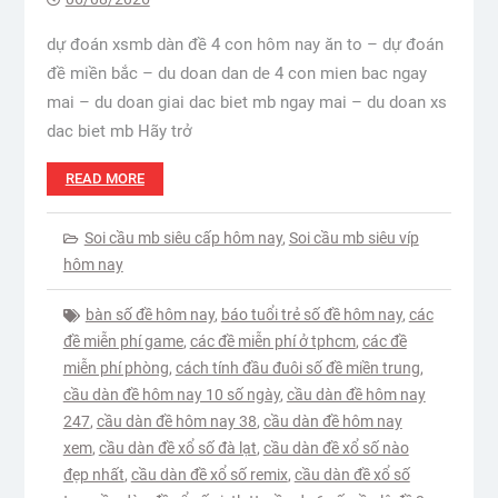
dự đoán xsmb dàn đề 4 con hôm nay ăn to – dự đoán
đề miền bắc – du doan dan de 4 con mien bac ngay
mai – du doan giai dac biet mb ngay mai – du doan xs
dac biet mb Hãy trở
READ MORE
Soi cầu mb siêu cấp hôm nay
,
Soi cầu mb siêu víp
hôm nay
bàn số đề hôm nay
,
báo tuổi trẻ số đề hôm nay
,
các
đề miễn phí game
,
các đề miễn phí ở tphcm
,
các đề
miễn phí phòng
,
cách tính đầu đuôi số đề miền trung
,
cầu dàn đề hôm nay 10 số ngày
,
cầu dàn đề hôm nay
247
,
cầu dàn đề hôm nay 38
,
cầu dàn đề hôm nay
xem
,
cầu dàn đề xổ số đà lạt
,
cầu dàn đề xổ số nào
đẹp nhất
,
cầu dàn đề xổ số remix
,
cầu dàn đề xổ số