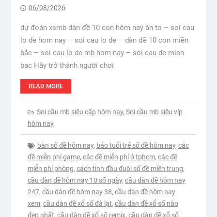
06/08/2026
dự đoán xsmb dàn đề 10 con hôm nay ăn to – soi cau
lo de hom nay – soi cau lo de – dàn đề 10 con miền
bắc – soi cau lo de mb hom nay – soi cau de mien
bac Hãy trở thành người chơi
READ MORE
Soi cầu mb siêu cấp hôm nay
,
Soi cầu mb siêu víp
hôm nay
bàn số đề hôm nay
,
báo tuổi trẻ số đề hôm nay
,
các
đề miễn phí game
,
các đề miễn phí ở tphcm
,
các đề
miễn phí phòng
,
cách tính đầu đuôi số đề miền trung
,
cầu dàn đề hôm nay 10 số ngày
,
cầu dàn đề hôm nay
247
,
cầu dàn đề hôm nay 38
,
cầu dàn đề hôm nay
xem
,
cầu dàn đề xổ số đà lạt
,
cầu dàn đề xổ số nào
đẹp nhất
,
cầu dàn đề xổ số remix
,
cầu dàn đề xổ số