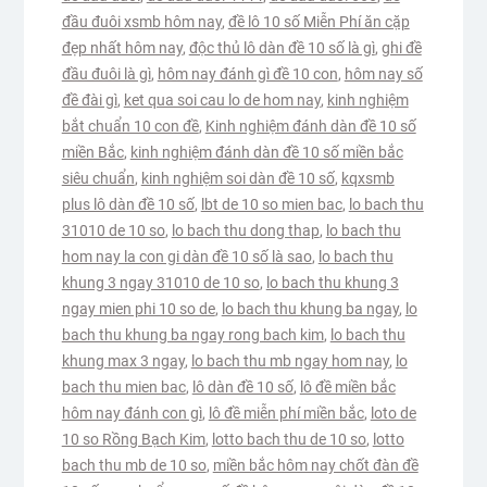
đầu đuôi xsmb hôm nay
,
đề lô 10 số Miễn Phí ăn cặp
đẹp nhất hôm nay
,
độc thủ lô dàn đề 10 số là gì
,
ghi đề
đầu đuôi là gì
,
hôm nay đánh gì đề 10 con
,
hôm nay số
đề đài gì
,
ket qua soi cau lo de hom nay
,
kinh nghiệm
bắt chuẩn 10 con đề
,
Kinh nghiệm đánh dàn đề 10 số
miền Bắc
,
kinh nghiệm đánh dàn đề 10 số miền bắc
siêu chuẩn
,
kinh nghiệm soi dàn đề 10 số
,
kqxsmb
plus lô dàn đề 10 số
,
lbt de 10 so mien bac
,
lo bach thu
31010 de 10 so
,
lo bach thu dong thap
,
lo bach thu
hom nay la con gi dàn đề 10 số là sao
,
lo bach thu
khung 3 ngay 31010 de 10 so
,
lo bach thu khung 3
ngay mien phi 10 so de
,
lo bach thu khung ba ngay
,
lo
bach thu khung ba ngay rong bach kim
,
lo bach thu
khung max 3 ngay
,
lo bach thu mb ngay hom nay
,
lo
bach thu mien bac
,
lô dàn đề 10 số
,
lô đề miền bắc
hôm nay đánh con gì
,
lô đề miễn phí miền bắc
,
loto de
10 so Rồng Bạch Kim
,
lotto bach thu de 10 so
,
lotto
bach thu mb de 10 so
,
miền bắc hôm nay chốt đàn đề