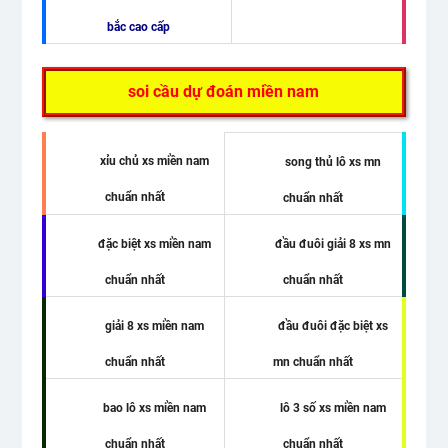
bắc cao cấp
soi cầu dự đoán miền nam
xỉu chủ xs miền nam
song thủ lô xs mn
chuẩn nhất
chuẩn nhất
đặc biệt xs miền nam
đầu đuôi giải 8 xs mn
chuẩn nhất
chuẩn nhất
giải 8 xs miền nam
đầu đuôi đặc biệt xs
chuẩn nhất
mn chuẩn nhất
bao lô xs miền nam
lô 3 số xs miền nam
chuẩn nhất
chuẩn nhất