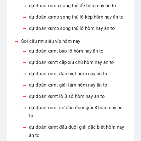
dự đoán xsmb song thủ đề hôm nay ăn to
dự đoán xsmb song thủ lô kép hôm nay ăn to
dự đoán xsmb song thủ lô hôm nay ăn to
Soi cầu mt siêu víp hôm nay
dự đoán xsmt bao lô hôm nay ăn to
dự đoán xsmt cặp xíu chủ hôm nay ăn to
dự đoán xsmt đặc biệt hôm nay ăn to
dự đoán xsmt giải tám hôm nay ăn to
dự đoán xsmt lô 3 số hôm nay ăn to
dự đoán xsmt sớ đầu đuôi giải 8 hôm nay ăn
to
dự đoán xsmt đầu đuôi giải đặc biệt hôm nay
ăn to