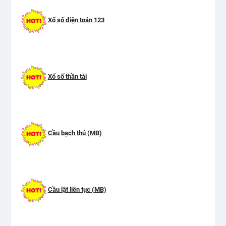
Xổ số điện toán 123
Xổ số thần tài
Cầu bạch thủ (MB)
Cầu lật liên tục (MB)