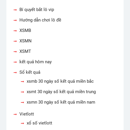
Bí quyết bắt lô vip
Hướng dẫn chơi lô đề
XSMB
XSMN
XSMT
kết quả hôm nay
Sổ kết quả
xsmb 30 ngày số kết quả miền bắc
xsmt 30 ngày số kết quả miền trung
xsmn 30 ngày số kết quả miền nam
Vietlott
xổ số vietlott