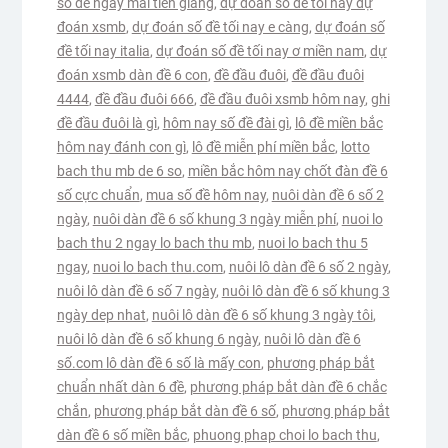
số đề ngày mai tiền giang
,
dự đoán số đề tối nay dự
đoán xsmb
,
dự đoán số đề tối nay e càng
,
dự đoán số
đề tối nay italia
,
dự đoán số đề tối nay ơ miền nam
,
dự
đoán xsmb dàn đề 6 con
,
đề đầu đuôi
,
đề đầu đuôi
4444
,
đề đầu đuôi 666
,
đề đầu đuôi xsmb hôm nay
,
ghi
đề đầu đuôi là gì
,
hôm nay số đề đài gì
,
lô đề miền bắc
hôm nay đánh con gì
,
lô đề miễn phí miền bắc
,
lotto
bach thu mb de 6 so
,
miền bắc hôm nay chốt đàn đề 6
số cực chuẩn
,
mua số đề hôm nay
,
nuôi dàn đề 6 số 2
ngày
,
nuôi dàn đề 6 số khung 3 ngày miễn phí
,
nuoi lo
bach thu 2 ngay lo bach thu mb
,
nuoi lo bach thu 5
ngay
,
nuoi lo bach thu.com
,
nuôi lô dàn đề 6 số 2 ngày
,
nuôi lô dàn đề 6 số 7 ngày
,
nuôi lô dàn đề 6 số khung 3
ngày dep nhat
,
nuôi lô dàn đề 6 số khung 3 ngày tôi
,
nuôi lô dàn đề 6 số khung 6 ngày
,
nuôi lô dàn đề 6
số.com lô dàn đề 6 số là mấy con
,
phương pháp bắt
chuẩn nhất dàn 6 đề
,
phương pháp bắt dàn đề 6 chắc
chắn
,
phương pháp bắt dàn đề 6 số
,
phương pháp bắt
dàn đề 6 số miền bắc
,
phuong phap choi lo bach thu
,