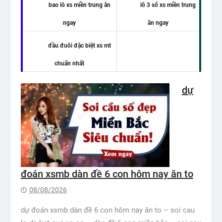
bao lô xs miền trung ăn
lô 3 số xs miền trung
ngay
ăn ngay
đầu đuôi đặc biệt xs mt
chuẩn nhất
dự
đoán xsmb dàn đề 6 con hôm nay ăn to
08/08/2026
dự đoán xsmb dàn đề 6 con hôm nay ăn to – soi cau