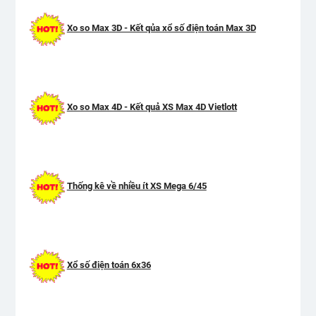
Xo so Max 3D - Kết qủa xổ số điện toán Max 3D
Xo so Max 4D - Kết quả XS Max 4D Vietlott
Thống kê về nhiều ít XS Mega 6/45
Xổ số điện toán 6x36