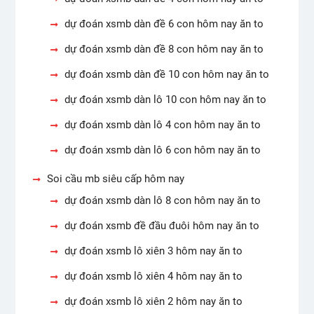
dự đoán xsmb dàn đề 6 con hôm nay ăn to
dự đoán xsmb dàn đề 8 con hôm nay ăn to
dự đoán xsmb dàn đề 10 con hôm nay ăn to
dự đoán xsmb dàn lô 10 con hôm nay ăn to
dự đoán xsmb dàn lô 4 con hôm nay ăn to
dự đoán xsmb dàn lô 6 con hôm nay ăn to
Soi cầu mb siêu cấp hôm nay
dự đoán xsmb dàn lô 8 con hôm nay ăn to
dự đoán xsmb đề đầu đuôi hôm nay ăn to
dự đoán xsmb lô xiên 3 hôm nay ăn to
dự đoán xsmb lô xiên 4 hôm nay ăn to
dự đoán xsmb lô xiên 2 hôm nay ăn to