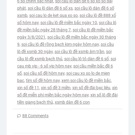
6 số chính xác nhất
,
soi cầu lô dàn đề 6 số xổ số đài
phát
,
soi cầu lô dàn đề 6 số xs
,
soi cầu lô dàn đề 6 số
xsmb
,
soi cau lo de ket qua xo so
,
soi cầu lô đề 888 xổ
số hôm nay
,
soi cầu lô đề miền bắc ngày 10
,
soi cầu lô
đề miền bắc ngày 28 tháng 7
,
soi cầu lô đề miền bắc
ngày 3/8/2021
,
soi cầu lô đề miền bắc ngày 30 tháng
9
,
soi cầu lô đề rồng bạch kim ngày hôm nay
,
soi cầu
lô đề xsmb 30 ngày
,
soi cầu lô đề xsmb âm trần
,
soi
cầu lô đề xsmb bạch thủ
,
soi cầu lô tô dàn đề 6 số
,
soi
cau mb vip - 6 số vip hôm nay
,
soi cầu miền bắc đề 6
số
,
soi cầu số đề hôm nay
,
soi cau xo so lo de mien
bac
,
tìm số đề hôm nay
,
xem soi cầu lô đề miền bắc
,
xin số đề 11
,
xin số đề 3 miền
,
xin số đề đài bạc liêu
,
xin
số đề miễn phí miền bắc ngày hôm nay
,
xin số lô đề đài
tiền giang bạch thủ
,
xsmb dàn đề 6 con
88 Comments