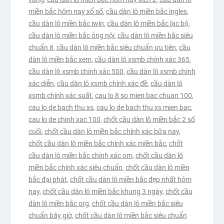
miền bắc hôm nay xổ số
,
cầu dàn lô miền bắc ingles
,
cầu dàn lô miền bắc iwin
,
cầu dàn lô miền bắc lạc bộ
,
cầu dàn lô miền bắc ông nội
,
cầu dàn lô miền bắc siêu
chuẩn it
,
cầu dàn lô miền bắc siêu chuẩn ưu tiên
,
cầu
dàn lô miền bắc xem
,
cầu dàn lô xsmb chính xác 365
,
cầu dàn lô xsmb chính xác 500
,
cầu dàn lô xsmb chính
xác diễn
,
cầu dàn lô xsmb chính xác đề
,
cầu dàn lô
xsmb chính xác suất
,
cau lo 8 so mien bac chuan 100
,
cau lo de bach thu xs
,
cau lo de bach thu xs mien bac
,
cau lo de chinh xac 100
,
chốt cầu dàn lô miền bắc 2 số
cuối
,
chốt cầu dàn lô miền bắc chính xác bữa nay
,
chốt cầu dàn lô miền bắc chính xác miền bắc
,
chốt
cầu dàn lô miền bắc chính xác om
,
chốt cầu dàn lô
miền bắc chính xác siêu chuẩn
,
chốt cầu dàn lô miền
bắc đại phát
,
chốt cầu dàn lô miền bắc đẹp nhất hôm
nay
,
chốt cầu dàn lô miền bắc khung 3 ngày
,
chốt cầu
dàn lô miền bắc org
,
chốt cầu dàn lô miền bắc siêu
chuẩn bây giờ
,
chốt cầu dàn lô miền bắc siêu chuẩn