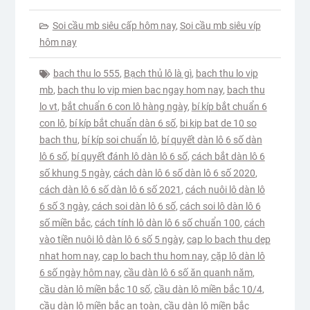
Soi cầu mb siêu cấp hôm nay
,
Soi cầu mb siêu víp
hôm nay
bach thu lo 555
,
Bạch thủ lô là gì
,
bach thu lo vip
mb
,
bach thu lo vip mien bac ngay hom nay
,
bach thu
lo vt
,
bắt chuẩn 6 con lô hàng ngày
,
bí kíp bắt chuẩn 6
con lô
,
bí kíp bắt chuẩn dàn 6 số
,
bi kip bat de 10 so
bach thu
,
bí kíp soi chuẩn lô
,
bí quyết dàn lô 6 số dàn
lô 6 số
,
bí quyết đánh lô dàn lô 6 số
,
cách bắt dàn lô 6
số khung 5 ngày
,
cách dàn lô 6 số dàn lô 6 số 2020
,
cách dàn lô 6 số dàn lô 6 số 2021
,
cách nuôi lô dàn lô
6 số 3 ngày
,
cách soi dàn lô 6 số
,
cách soi lô dàn lô 6
số miền bắc
,
cách tính lô dàn lô 6 số chuẩn 100
,
cách
vào tiền nuôi lô dàn lô 6 số 5 ngày
,
cap lo bach thu dep
nhat hom nay
,
cap lo bach thu hom nay
,
cặp lô dàn lô
6 số ngày hôm nay
,
cầu dàn lô 6 số ăn quanh năm
,
cầu dàn lô miền bắc 10 số
,
cầu dàn lô miền bắc 10/4
,
cầu dàn lô miền bắc an toàn
,
cầu dàn lô miền bắc