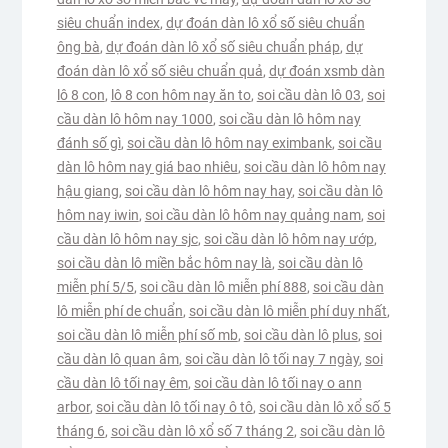
siêu chuẩn index
,
dự đoán dàn lô xổ số siêu chuẩn
ông bà
,
dự đoán dàn lô xổ số siêu chuẩn pháp
,
dự
đoán dàn lô xổ số siêu chuẩn quả
,
dự đoán xsmb dàn
lô 8 con
,
lô 8 con hôm nay ăn to
,
soi cầu dàn lô 03
,
soi
cầu dàn lô hôm nay 1000
,
soi cầu dàn lô hôm nay
đánh số gì
,
soi cầu dàn lô hôm nay eximbank
,
soi cầu
dàn lô hôm nay giá bao nhiêu
,
soi cầu dàn lô hôm nay
hậu giang
,
soi cầu dàn lô hôm nay hay
,
soi cầu dàn lô
hôm nay iwin
,
soi cầu dàn lô hôm nay quảng nam
,
soi
cầu dàn lô hôm nay sjc
,
soi cầu dàn lô hôm nay ướp
,
soi cầu dàn lô miền bắc hôm nay là
,
soi cầu dàn lô
miễn phí 5/5
,
soi cầu dàn lô miễn phí 888
,
soi cầu dàn
lô miễn phí de chuẩn
,
soi cầu dàn lô miễn phí duy nhất
,
soi cầu dàn lô miễn phí số mb
,
soi cầu dàn lô plus
,
soi
cầu dàn lô quan âm
,
soi cầu dàn lô tối nay 7 ngày
,
soi
cầu dàn lô tối nay êm
,
soi cầu dàn lô tối nay o ann
arbor
,
soi cầu dàn lô tối nay ô tô
,
soi cầu dàn lô xổ số 5
tháng 6
,
soi cầu dàn lô xổ số 7 tháng 2
,
soi cầu dàn lô