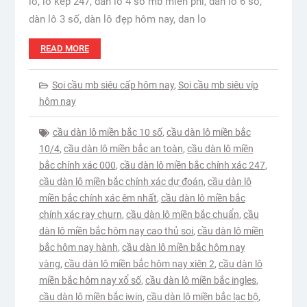
lo, lo kep 247, dàn lô 4 số mb miễn phí, dan lo 6 so,
dàn lô 3 số, dàn lô đẹp hôm nay, dan lo
READ MORE
Soi cầu mb siêu cấp hôm nay
,
Soi cầu mb siêu víp
hôm nay
cầu dàn lô miền bắc 10 số
,
cầu dàn lô miền bắc
10/4
,
cầu dàn lô miền bắc an toàn
,
cầu dàn lô miền
bắc chính xác 000
,
cầu dàn lô miền bắc chính xác 247
,
cầu dàn lô miền bắc chính xác dự đoán
,
cầu dàn lô
miền bắc chính xác êm nhất
,
cầu dàn lô miền bắc
chính xác ray churn
,
cầu dàn lô miền bắc chuẩn
,
cầu
dàn lô miền bắc hôm nay cao thủ soi
,
cầu dàn lô miền
bắc hôm nay hành
,
cầu dàn lô miền bắc hôm nay
vàng
,
cầu dàn lô miền bắc hôm nay xiên 2
,
cầu dàn lô
miền bắc hôm nay xổ số
,
cầu dàn lô miền bắc ingles
,
cầu dàn lô miền bắc iwin
,
cầu dàn lô miền bắc lạc bộ
,