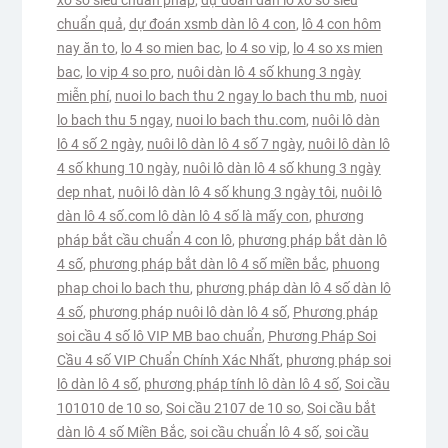
chuẩn quả
,
dự đoán xsmb dàn lô 4 con
,
lô 4 con hôm
nay ăn to
,
lo 4 so mien bac
,
lo 4 so vip
,
lo 4 so xs mien
bac
,
lo vip 4 so pro
,
nuôi dàn lô 4 số khung 3 ngày
miễn phí
,
nuoi lo bach thu 2 ngay lo bach thu mb
,
nuoi
lo bach thu 5 ngay
,
nuoi lo bach thu.com
,
nuôi lô dàn
lô 4 số 2 ngày
,
nuôi lô dàn lô 4 số 7 ngày
,
nuôi lô dàn lô
4 số khung 10 ngày
,
nuôi lô dàn lô 4 số khung 3 ngày
dep nhat
,
nuôi lô dàn lô 4 số khung 3 ngày tôi
,
nuôi lô
dàn lô 4 số.com lô dàn lô 4 số là mấy con
,
phương
pháp bắt cầu chuẩn 4 con lô
,
phương pháp bắt dàn lô
4 số
,
phương pháp bắt dàn lô 4 số miền bắc
,
phuong
phap choi lo bach thu
,
phương pháp dàn lô 4 số dàn lô
4 số
,
phương pháp nuôi lô dàn lô 4 số
,
Phương pháp
soi cầu 4 số lô VIP MB bao chuẩn
,
Phương Pháp Soi
Cầu 4 số VIP Chuẩn Chính Xác Nhất
,
phương pháp soi
lô dàn lô 4 số
,
phương pháp tính lô dàn lô 4 số
,
Soi cầu
101010 de 10 so
,
Soi cầu 2107 de 10 so
,
Soi cầu bắt
dàn lô 4 số Miền Bắc
,
soi cầu chuẩn lô 4 số
,
soi cầu