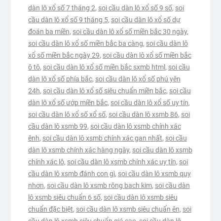
dàn lô xổ số 7 tháng 2
,
soi cầu dàn lô xổ số 9 số
,
soi
cầu dàn lô xổ số 9 tháng 5
,
soi cầu dàn lô xổ số dự
đoán ba miền
,
soi cầu dàn lô xổ số miền bắc 30 ngày
,
soi cầu dàn lô xổ số miền bắc ba càng
,
soi cầu dàn lô
xổ số miền bắc ngày 29
,
soi cầu dàn lô xổ số miền bắc
ô tô
,
soi cầu dàn lô xổ số miền bắc sxmb html
,
soi cầu
dàn lô xổ số phía bắc
,
soi cầu dàn lô xổ số phú yên
24h
,
soi cầu dàn lô xổ số siêu chuẩn miền bắc
,
soi cầu
dàn lô xổ số ướp miền bắc
,
soi cầu dàn lô xổ số uy tín
,
soi cầu dàn lô xổ số xổ số
,
soi cầu dàn lô xsmb 86
,
soi
cầu dàn lô xsmb 99
,
soi cầu dàn lô xsmb chính xác
ênh
,
soi cầu dàn lô xsmb chính xác gan nhất
,
soi cầu
dàn lô xsmb chính xác hàng ngày
,
soi cầu dàn lô xsmb
chính xác lô
,
soi cầu dàn lô xsmb chính xác uy tín
,
soi
cầu dàn lô xsmb đánh con gì
,
soi cầu dàn lô xsmb quy
nhơn
,
soi cầu dàn lô xsmb rông bach kim
,
soi cầu dàn
lô xsmb siêu chuẩn 6 số
,
soi cầu dàn lô xsmb siêu
chuẩn đặc biệt
,
soi cầu dàn lô xsmb siêu chuẩn ên
,
soi
cầu dàn lô xsmb siêu chuẩn giá cao
,
soi cầu dàn lô