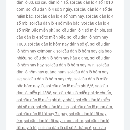
dàn lô 03
,
soi cau dàn lô 4 số
,
soi cầu dàn lô 4 số 1010
com
,
soi cầu dàn lô 4 số 3 ngày
,
soi cầu dàn lô 4 số de
miền bắc
,
soi cầu dàn lô 4 số hôm nay
,
soi cầu dàn lô 4
số mb
,
soi cầu dàn lô 4 số miền bắc
,
Soi cầu dàn lô 4
số miền Bắc miễn phí
,
soi cầu dàn lô 4 số miễn phí
,
soi
cầu dàn lô 4 số tô miền bắc
,
soi cầu dàn lô hôm nay
1000
,
soi cầu dàn lô hôm nay đánh số gì
,
soi cầu dàn
lô hôm nay eximbank
,
soi cầu dàn lô hôm nay giá bao
nhiêu
,
soi cầu dàn lô hôm nay hậu giang
,
soi cầu dàn
lô hôm nay hay
,
soi cầu dàn lô hôm nay iwin
,
soi cầu
dàn lô hôm nay quảng nam
,
soi cầu dàn lô hôm nay
sjc
,
soi cầu dàn lô hôm nay ướp
,
soi cầu dàn lô miền
bắc hôm nay là
,
soi cầu dàn lô miễn phí 5/5
,
soi cầu
dàn lô miễn phí 888
,
soi cầu dàn lô miễn phí de chuẩn
,
soi cầu dàn lô miễn phí duy nhất
,
soi cầu dàn lô miễn
phí số mb
,
soi cầu dàn lô plus
,
soi cầu dàn lô quan âm
,
soi cầu dàn lô tối nay 7 ngày
,
soi cầu dàn lô tối nay
êm
,
soi cầu dàn lô tối nay o ann arbor
,
soi cầu dàn lô
tối nay ô tô
,
soi cầu dàn lô xổ số 5 tháng 6
,
soi cầu