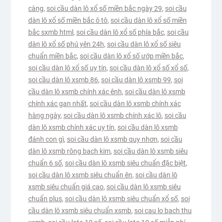
càng
,
soi cầu dàn lô xổ số miền bắc ngày 29
,
soi cầu
dàn lô xổ số miền bắc ô tô
,
soi cầu dàn lô xổ số miền
bắc sxmb html
,
soi cầu dàn lô xổ số phía bắc
,
soi cầu
dàn lô xổ số phú yên 24h
,
soi cầu dàn lô xổ số siêu
chuẩn miền bắc
,
soi cầu dàn lô xổ số ướp miền bắc
,
soi cầu dàn lô xổ số uy tín
,
soi cầu dàn lô xổ số xổ số
,
soi cầu dàn lô xsmb 86
,
soi cầu dàn lô xsmb 99
,
soi
cầu dàn lô xsmb chính xác ênh
,
soi cầu dàn lô xsmb
chính xác gan nhất
,
soi cầu dàn lô xsmb chính xác
hàng ngày
,
soi cầu dàn lô xsmb chính xác lô
,
soi cầu
dàn lô xsmb chính xác uy tín
,
soi cầu dàn lô xsmb
đánh con gì
,
soi cầu dàn lô xsmb quy nhơn
,
soi cầu
dàn lô xsmb rông bach kim
,
soi cầu dàn lô xsmb siêu
chuẩn 6 số
,
soi cầu dàn lô xsmb siêu chuẩn đặc biệt
,
soi cầu dàn lô xsmb siêu chuẩn ên
,
soi cầu dàn lô
xsmb siêu chuẩn giá cao
,
soi cầu dàn lô xsmb siêu
chuẩn plus
,
soi cầu dàn lô xsmb siêu chuẩn xổ số
,
soi
cầu dàn lô xsmb siêu chuẩn xsmb
,
soi cau lo bach thu