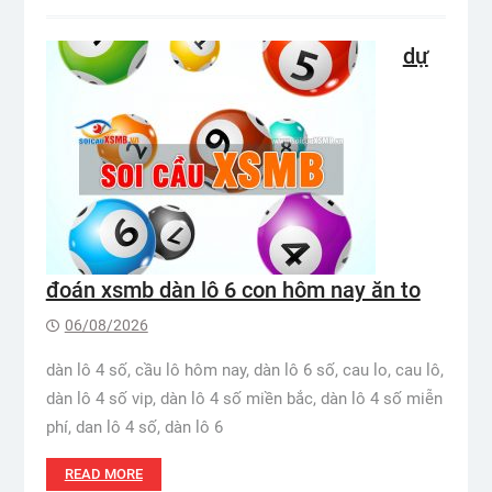
dự
đoán xsmb dàn lô 6 con hôm nay ăn to
06/08/2026
dàn lô 4 số, cầu lô hôm nay, dàn lô 6 số, cau lo, cau lô,
dàn lô 4 số vip, dàn lô 4 số miền bắc, dàn lô 4 số miễn
phí, dan lô 4 số, dàn lô 6
READ MORE