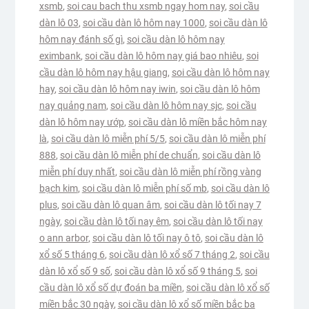
xsmb
,
soi cau bach thu xsmb ngay hom nay
,
soi cầu
dàn lô 03
,
soi cầu dàn lô hôm nay 1000
,
soi cầu dàn lô
hôm nay đánh số gì
,
soi cầu dàn lô hôm nay
eximbank
,
soi cầu dàn lô hôm nay giá bao nhiêu
,
soi
cầu dàn lô hôm nay hậu giang
,
soi cầu dàn lô hôm nay
hay
,
soi cầu dàn lô hôm nay iwin
,
soi cầu dàn lô hôm
nay quảng nam
,
soi cầu dàn lô hôm nay sjc
,
soi cầu
dàn lô hôm nay ướp
,
soi cầu dàn lô miền bắc hôm nay
là
,
soi cầu dàn lô miễn phí 5/5
,
soi cầu dàn lô miễn phí
888
,
soi cầu dàn lô miễn phí de chuẩn
,
soi cầu dàn lô
miễn phí duy nhất
,
soi cầu dàn lô miễn phí rồng vàng
bạch kim
,
soi cầu dàn lô miễn phí số mb
,
soi cầu dàn lô
plus
,
soi cầu dàn lô quan âm
,
soi cầu dàn lô tối nay 7
ngày
,
soi cầu dàn lô tối nay êm
,
soi cầu dàn lô tối nay
o ann arbor
,
soi cầu dàn lô tối nay ô tô
,
soi cầu dàn lô
xổ số 5 tháng 6
,
soi cầu dàn lô xổ số 7 tháng 2
,
soi cầu
dàn lô xổ số 9 số
,
soi cầu dàn lô xổ số 9 tháng 5
,
soi
cầu dàn lô xổ số dự đoán ba miền
,
soi cầu dàn lô xổ số
miền bắc 30 ngày
,
soi cầu dàn lô xổ số miền bắc ba