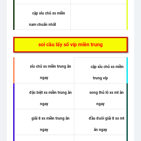
cặp xỉu chủ xs miền
nam chuẩn nhất
soi cầu lấy số víp miền trung
xỉu chủ xs miền trung ăn
cặp xỉu chủ xs miền
ngay
trung víp
đặc biệt xs miền trung ăn
song thủ lô xs mt ăn
ngay
ngay
giải 8 xs miền trung ăn
đầu đuôi giải 8 xs mt
ngay
ăn ngay