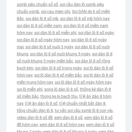
xsmb siêu chuẩn xổ số
,
soi cầu dàn lô xsmb siêu
chuẩn xsmb
,
soi cau mien phi
,
Soi DÀN de 6 số miền
Bắc
,
soi dàn lô 8 số mb
,
soi dàn lô 8 số mb hôm nay
,
soi dàn lô 8 số miền nam
,
soi dàn lô 8 số miền nam
hôm nay
,
soi dàn lô 8 số miễn phí
,
soi dàn lô 8 số ngày
,
soi dàn lô 8 số ngày hôm nay
,
soi dàn lô 8 số ngày
mai
,
soi dàn lô 8 số nuôi 3 ngày
,
soi dàn lô 8 số nuôi
khung
,
soi dàn lô 8 số nuôi khung 5 ngày
,
soi dàn lô 8
số nuôi khung 5 ngày miền bắc
,
soi dàn lô 8 số rồng
bạch kim
,
soi dàn lô 8 số trong ngày
,
soi lô dàn lô 8 số
hôm nay
,
soi lô dàn lô 8 số miền bắc
,
soi lô dàn lô 8 số
miền trung hôm nay
,
soi lô dàn lô 8 số ngày hôm nay
,
soi lô miễn phí
,
song lô dàn lô 8 số
,
thống kê dàn lô 8
số miền bắc
,
thong ke lo bach thu
,
tỉ lệ ăn dàn 8 hôm
nay
,
tỉ lệ ăn dàn lô 8 số
,
tỉ lệ chuẩn nhất bắt dàn 8
,
tổng chuẩn dàn lô 8
,
tư vấn soi cầu xsmb lô 8 con víp
,
video dàn lô 8 số đề
,
xem dàn lô 8 số
,
xem dàn lô 8 số
đề hôm nay
,
xem dàn lô 8 số hôm nay
,
xem dàn lô 8 số
khung 2 ngày
,
xem dàn lô 8 số khung 3 ngày
,
xem dàn