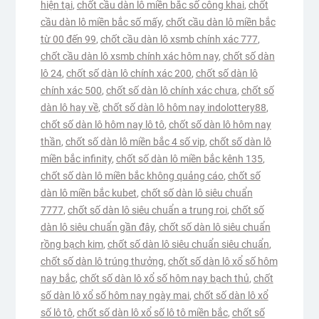
hiện tại
,
chốt cầu dàn lô miền bắc số công khai
,
chốt
cầu dàn lô miền bắc số mấy
,
chốt cầu dàn lô miền bắc
từ 00 đến 99
,
chốt cầu dàn lô xsmb chính xác 777
,
chốt cầu dàn lô xsmb chính xác hôm nay
,
chốt số dàn
lô 24
,
chốt số dàn lô chính xác 200
,
chốt số dàn lô
chính xác 500
,
chốt số dàn lô chính xác chưa
,
chốt số
dàn lô hay về
,
chốt số dàn lô hôm nay indolottery88
,
chốt số dàn lô hôm nay lô tô
,
chốt số dàn lô hôm nay
thần
,
chốt số dàn lô miền bắc 4 số vip
,
chốt số dàn lô
miền bắc infinity
,
chốt số dàn lô miền bắc kênh 135
,
chốt số dàn lô miền bắc không quảng cáo
,
chốt số
dàn lô miền bắc kubet
,
chốt số dàn lô siêu chuẩn
7777
,
chốt số dàn lô siêu chuẩn a trung roi
,
chốt số
dàn lô siêu chuẩn gần đây
,
chốt số dàn lô siêu chuẩn
rồng bạch kim
,
chốt số dàn lô siêu chuẩn siêu chuẩn
,
chốt số dàn lô trúng thưởng
,
chốt số dàn lô xổ số hôm
nay bắc
,
chốt số dàn lô xổ số hôm nay bạch thủ
,
chốt
số dàn lô xổ số hôm nay ngày mai
,
chốt số dàn lô xổ
số lô tô
,
chốt số dàn lô xổ số lô tô miền bắc
,
chốt số