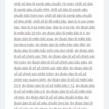
chốt số dàn lô xsmb siêu chuẩn 10 ngày
,
chốt số dàn
lô xsmb siêu chuẩn 999
,
chốt số dàn lô xsmb siêu
chuẩn bắc hôm nay
,
chốt số dàn lô xsmb siêu chuẩn
số đẹp nhất
,
chốt số lô đề miền bắc
,
dan lo 4 con mien
bac
,
dan lo 4 so mien bac
,
dan lo 4 so vip
,
dự đoán dàn
lô miền bắc 20 tây
,
dự đoán dàn lô miền bắc 8 5
,
dự
đoán dàn lô miền bắc asia
,
dự đoán dàn lô miền bắc
ba hàng tuần
,
dự đoán dàn lô miền bắc gần đây
,
dự
đoán dàn lô miền bắc một cặp duy nhất
,
dự đoán dàn
lô xổ số chính xác 789
,
dự đoán dàn lô xổ số chính xác
90 ngày
,
dự đoán dàn lô xổ số chính xác bắc siêu
,
dự
đoán dàn lô xổ số chính xác gần đây
,
dự đoán dàn lô
xổ số chính xác phần trăm
,
dự đoán dàn lô xổ số
chính xác quảng bình
,
dự đoán dàn lô xổ số miền bắc
23 9
,
dự đoán dàn lô xổ số miền bắc r 12
,
dự đoán dàn
lô xổ số miền bắc s 9
,
dự đoán dàn lô xổ số miền bắc
về máy
,
dự đoán dàn lô xổ số siêu chuẩn index
,
dự
đoán dàn lô xổ số siêu chuẩn ông bà
,
dự đoán dàn lô
xổ số siêu chuẩn pháp
,
dự đoán dàn lô xổ số siêu