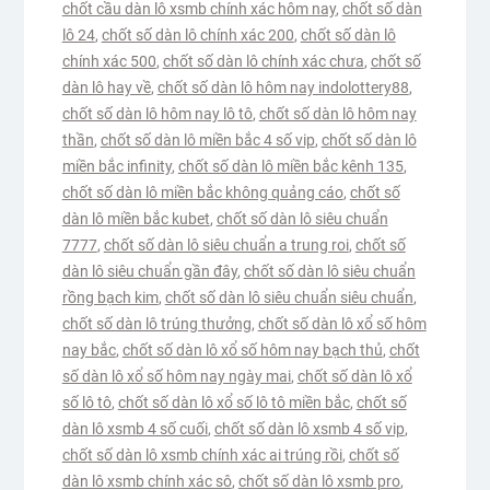
chốt cầu dàn lô xsmb chính xác hôm nay
,
chốt số dàn
lô 24
,
chốt số dàn lô chính xác 200
,
chốt số dàn lô
chính xác 500
,
chốt số dàn lô chính xác chưa
,
chốt số
dàn lô hay về
,
chốt số dàn lô hôm nay indolottery88
,
chốt số dàn lô hôm nay lô tô
,
chốt số dàn lô hôm nay
thần
,
chốt số dàn lô miền bắc 4 số vip
,
chốt số dàn lô
miền bắc infinity
,
chốt số dàn lô miền bắc kênh 135
,
chốt số dàn lô miền bắc không quảng cáo
,
chốt số
dàn lô miền bắc kubet
,
chốt số dàn lô siêu chuẩn
7777
,
chốt số dàn lô siêu chuẩn a trung roi
,
chốt số
dàn lô siêu chuẩn gần đây
,
chốt số dàn lô siêu chuẩn
rồng bạch kim
,
chốt số dàn lô siêu chuẩn siêu chuẩn
,
chốt số dàn lô trúng thưởng
,
chốt số dàn lô xổ số hôm
nay bắc
,
chốt số dàn lô xổ số hôm nay bạch thủ
,
chốt
số dàn lô xổ số hôm nay ngày mai
,
chốt số dàn lô xổ
số lô tô
,
chốt số dàn lô xổ số lô tô miền bắc
,
chốt số
dàn lô xsmb 4 số cuối
,
chốt số dàn lô xsmb 4 số vip
,
chốt số dàn lô xsmb chính xác ai trúng rồi
,
chốt số
dàn lô xsmb chính xác sô
,
chốt số dàn lô xsmb pro
,