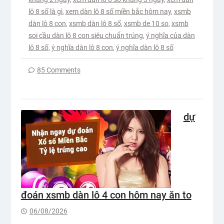
lô 8 số là gì
,
xem dàn lô 8 số miền bắc hôm nay
,
xsmb
dàn lô 8 con
,
xsmb dàn lô 8 số
,
xsmb de 10 so
,
xsmb
soi cầu dàn lô 8 con siêu chuẩn trúng
,
ý nghĩa của dàn
lô 8 số
,
ý nghĩa dàn lô 8 con
,
ý nghĩa dàn lô 8 số
85 Comments
dự
đoán xsmb dàn lô 4 con hôm nay ăn to
06/08/2026