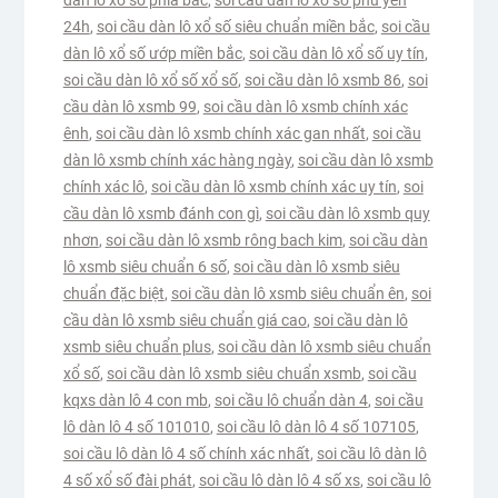
24h
,
soi cầu dàn lô xổ số siêu chuẩn miền bắc
,
soi cầu
dàn lô xổ số ướp miền bắc
,
soi cầu dàn lô xổ số uy tín
,
soi cầu dàn lô xổ số xổ số
,
soi cầu dàn lô xsmb 86
,
soi
cầu dàn lô xsmb 99
,
soi cầu dàn lô xsmb chính xác
ênh
,
soi cầu dàn lô xsmb chính xác gan nhất
,
soi cầu
dàn lô xsmb chính xác hàng ngày
,
soi cầu dàn lô xsmb
chính xác lô
,
soi cầu dàn lô xsmb chính xác uy tín
,
soi
cầu dàn lô xsmb đánh con gì
,
soi cầu dàn lô xsmb quy
nhơn
,
soi cầu dàn lô xsmb rông bach kim
,
soi cầu dàn
lô xsmb siêu chuẩn 6 số
,
soi cầu dàn lô xsmb siêu
chuẩn đặc biệt
,
soi cầu dàn lô xsmb siêu chuẩn ên
,
soi
cầu dàn lô xsmb siêu chuẩn giá cao
,
soi cầu dàn lô
xsmb siêu chuẩn plus
,
soi cầu dàn lô xsmb siêu chuẩn
xổ số
,
soi cầu dàn lô xsmb siêu chuẩn xsmb
,
soi cầu
kqxs dàn lô 4 con mb
,
soi cầu lô chuẩn dàn 4
,
soi cầu
lô dàn lô 4 số 101010
,
soi cầu lô dàn lô 4 số 107105
,
soi cầu lô dàn lô 4 số chính xác nhất
,
soi cầu lô dàn lô
4 số xổ số đài phát
,
soi cầu lô dàn lô 4 số xs
,
soi cầu lô