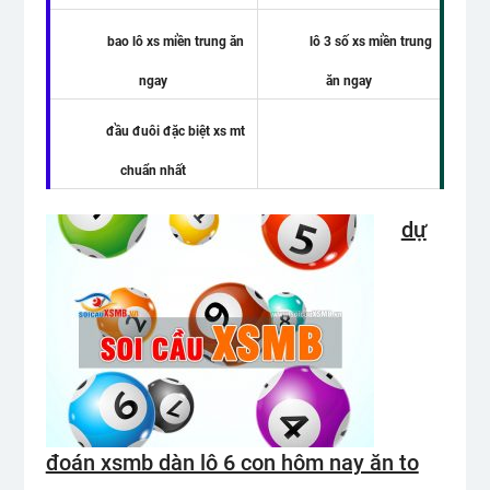
bao lô xs miền trung ăn
lô 3 số xs miền trung
ngay
ăn ngay
đầu đuôi đặc biệt xs mt
chuẩn nhất
dự
đoán xsmb dàn lô 6 con hôm nay ăn to