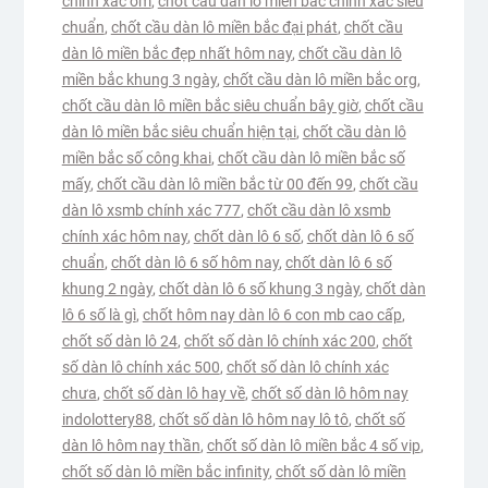
chính xác om
,
chốt cầu dàn lô miền bắc chính xác siêu
chuẩn
,
chốt cầu dàn lô miền bắc đại phát
,
chốt cầu
dàn lô miền bắc đẹp nhất hôm nay
,
chốt cầu dàn lô
miền bắc khung 3 ngày
,
chốt cầu dàn lô miền bắc org
,
chốt cầu dàn lô miền bắc siêu chuẩn bây giờ
,
chốt cầu
dàn lô miền bắc siêu chuẩn hiện tại
,
chốt cầu dàn lô
miền bắc số công khai
,
chốt cầu dàn lô miền bắc số
mấy
,
chốt cầu dàn lô miền bắc từ 00 đến 99
,
chốt cầu
dàn lô xsmb chính xác 777
,
chốt cầu dàn lô xsmb
chính xác hôm nay
,
chốt dàn lô 6 số
,
chốt dàn lô 6 số
chuẩn
,
chốt dàn lô 6 số hôm nay
,
chốt dàn lô 6 số
khung 2 ngày
,
chốt dàn lô 6 số khung 3 ngày
,
chốt dàn
lô 6 số là gì
,
chốt hôm nay dàn lô 6 con mb cao cấp
,
chốt số dàn lô 24
,
chốt số dàn lô chính xác 200
,
chốt
số dàn lô chính xác 500
,
chốt số dàn lô chính xác
chưa
,
chốt số dàn lô hay về
,
chốt số dàn lô hôm nay
indolottery88
,
chốt số dàn lô hôm nay lô tô
,
chốt số
dàn lô hôm nay thần
,
chốt số dàn lô miền bắc 4 số vip
,
chốt số dàn lô miền bắc infinity
,
chốt số dàn lô miền