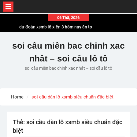
Skip
06 Th8, 2026
to
dự đoán xsmb lô xiên 3 hôm nay ăn to
content
dự đoán xsmb dàn đề 8 con hôm nay ăn to
dự đoán xsmb dàn đề 6 con hôm nay ăn to
soi câu miên bac chinh xac
nhât – soi cầu lô tô
soi câu miên bac chinh xac nhât – soi cầu lô tô
Home
soi cầu dàn lô xsmb siêu chuẩn đặc biệt
Thẻ:
soi cầu dàn lô xsmb siêu chuẩn đặc
biệt