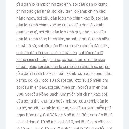
cầu dàn lô xsmb chính xác ênh
,
soi cầu dàn lô xsmb
chính xác gan nhất
,
soi cầu dàn lô xsmb chính xác
hàng ngày
,
soi cầu dàn lô xsmb chính xác lô
,
soi cầu
dàn lô xsmb chính xác uy tín
,
soi cầu dàn lô xsmb
đánh con gì
,
soi cầu dàn lô xsmb quy nhơn
,
soi cầu
dàn lô xsmb rông bach kim
,
soi cầu dàn lô xsmb siêu
chuẩn 6 số
,
soi cầu dàn lô xsmb siêu chuẩn đặc biệt
,
soi cầu dàn lô xsmb siêu chuẩn ên
,
soi cầu dàn lô
xsmb siêu chuẩn giá cao
,
soi cầu dàn lô xsmb siêu
chuẩn plus
,
soi cầu dàn lô xsmb siêu chuẩn xổ số
,
soi
cầu dàn lô xsmb siêu chuẩn xsmb
,
soi cau lo bach thu
xsmb
,
soi cầu loto 10 số
,
soi cầu loto 10 số miễn phí
,
soi cau mien bac
,
soi cau mien phi
,
Soi cầu miễn phí
888
,
Soi cầu Rồng Bạch Kim miễn phí chính xác
,
soi
cầu song thủ khung 3 ngày mb
,
soi cau xsmb dàn lô
10 số
,
soi cầu xsmb lô 10 con
,
Soi cầu XSMB miễn phí
ngày hôm nay
,
Soi DÀN de 6 số miền Bắc
,
soi dàn lô 10
số
,
soi dàn lô 10 số mb
,
soi lô 10
,
soi lô 10 cao cấp
,
soi
lô 10 con
,
soi lô 10 con đại phát
,
soi lô 10 con miễn phí