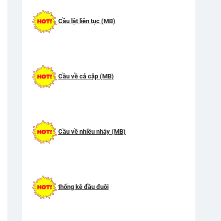
Cầu lật liên tục (MB)
Cầu về cả cặp (MB)
Cầu về nhiều nháy (MB)
thống kê đầu đuôi