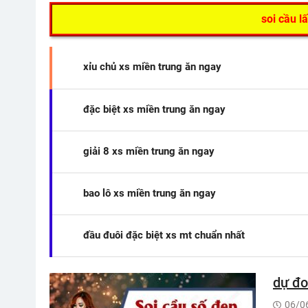
soi cầu l
xỉu chủ xs miền trung ăn ngay
đặc biệt xs miền trung ăn ngay
giải 8 xs miền trung ăn ngay
bao lô xs miền trung ăn ngay
đầu đuôi đặc biệt xs mt chuẩn nhất
dự đo
06/0