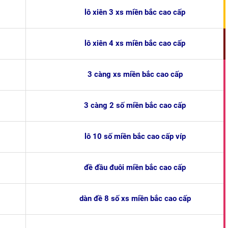
lô xiên 3 xs miền bắc cao cấp
lô xiên 4 xs miền bắc cao cấp
3 càng xs miền bắc cao cấp
3 càng 2 số miền bắc cao cấp
lô 10 số miền bắc cao cấp víp
đề đầu đuôi miền bắc cao cấp
dàn đề 8 số xs miền bắc cao cấp