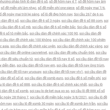
phương pháp tính lô dàn đề 6 số
,
số đề hôm nay 4 7
,
số đề hôm nay âm
,
số đề miễn phí âm nhạc
,
số đề miễn phí one piece
,
số đề ngày mai 7/6
,
ố đề ngày mai trời lại sáng
,
số lô đề đẹp hôm nay
,
Soi cầu 267 de 6 so
,
u dàn đề 6 số
,
soi cầu dàn đề 6 số 3 ngày
,
soi cầu dàn đề 6 số 88 com
,
soi
i cầu dàn đề 6 số mb
,
soi cầu dàn đề 6 số miền bắc
,
Soi cầu dàn đề 6 số
đề 6 số tô miền bắc
,
soi cầu dàn đề chính xác 100 90
,
soi cầu dàn đề
oi cầu dàn đề chính xác 100 không
,
soi cầu dàn đề chính xác 100 phiên
c asia
,
soi cầu dàn đề chính xác uyên
,
soi cầu dàn đề chính xác vàng
,
soi
soi cầu dàn đề online caovietnet
,
soi cầu dàn đề siêu chuẩn 666
,
soi cầu
u dàn đề siêu chuẩn tử
,
soi cầu dàn đề tối nay 8 số
,
soi cầu dàn đề tối nay
ay diễn đàn
,
soi cầu dàn đề tối nay em
,
soi cầu dàn đề tối nay ông trùm
,
 cầu dàn đề tối nay uruguay
,
soi cầu dàn đề tối nay vtv1
,
soi cầu dàn đề
 dàn đề xổ số id
,
soi cầu dàn đề xsmb euro
,
soi cầu đề 6 số miễn phí
,
soi
u lô dàn đề 6 số 888
,
soi cầu lô dàn đề 6 số chính xác nhất
,
soi cầu lô
lô dàn đề 6 số xsmb
,
soi cau lo de ket qua xo so
,
soi cầu lô đề 888 xổ số
bắc ngày 28 tháng 7
,
soi cầu lô đề miền bắc ngày 3/8/2021
,
soi cầu lô đề
 hôm nay
,
soi cầu lô đề xsmb 30 ngày
,
soi cầu lô đề xsmb âm trần
,
soi cầu
- 6 số vip hôm nay
,
soi cầu miền bắc đề 6 số
,
soi cầu số đề hôm nay
,
soi