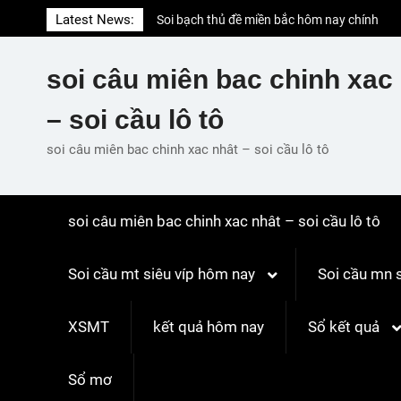
Skip
Latest News:
Soi bạch thủ đề miền bắc hôm nay chính
to
xác nhất ngày 06/09/2026
content
Chốt cầu lô đẹp từ trường quay ngày
soi câu miên bac chinh xac
06/09/2026
Lô xiên đẹp nhất hôm nay – chuyên gia
– soi cầu lô tô
chốt số lô xiên đẹp nhất ngày 06/09/2026
soi câu miên bac chinh xac nhât – soi cầu lô tô
soi câu miên bac chinh xac nhât – soi cầu lô tô
Soi cầu mt siêu víp hôm nay
Soi cầu mn 
XSMT
kết quả hôm nay
Sổ kết quả
Sổ mơ