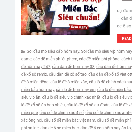
dự đoán
– dàn đ
de 6 so
READ
Soi cầu mb siêu cấp hôm nay
,
Soi cầu mb siêu víp hôm na
game
,
các đề miễn phí ở tphcm
,
các đề miễn phí phòng
,
cách 
đề hôm nay 247
,
cầu dàn đề hôm nay 38
,
cầu dàn đề hôm na
đề xổ số remix
,
cầu dàn đề xổ số tạo
,
cầu dàn đề xổ số vietlot
đề 3 miền riêng
,
cầu lô đề 3 miền xào
,
cầu lô đề chính xác kh
miền bắc hôm nay
,
cầu lô đề hôm nay em
,
cầu lô đề miền bắ
siêu vip ăn
,
cầu lô đề siêu vip chính xác nhất
,
cầu lô đề siêu vi
lô đề xổ số ăn bao nhiêu
,
cầu lô đề xổ số dự đoán
,
cầu lô đề x
miền quê
,
cầu số đề chính xác 4 số
,
cầu số đề chính xác amte
xác ông nội
,
cầu số đề miền bắc việt nam
,
cầu số đề miễn phí
phí online
,
dan de 6 so mien bac
,
dàn đề 6 con hôm nay ăn to