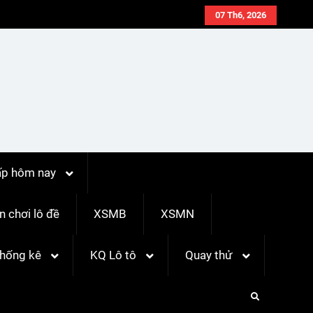
07 Th6, 2026
ấp hôm nay
 chơi lô đề
XSMB
XSMN
hống kê
KQ Lô tô
Quay thử