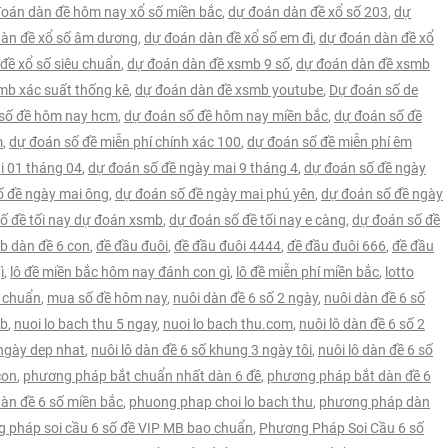
oán dàn đề hôm nay xổ số miền bắc
,
dự đoán dàn đề xổ số 203
,
dự
dàn đề xổ số âm dương
,
dự đoán dàn đề xổ số em đi
,
dự đoán dàn đề xổ
đề xổ số siêu chuẩn
,
dự đoán dàn đề xsmb 9 số
,
dự đoán dàn đề xsmb
mb xác suất thống kê
,
dự đoán dàn đề xsmb youtube
,
Dự đoán số de
số đề hôm nay hcm
,
dự đoán số đề hôm nay miền bắc
,
dự đoán số đề
m
,
dự đoán số đề miễn phí chính xác 100
,
dự đoán số đề miễn phí êm
i 01 tháng 04
,
dự đoán số đề ngày mai 9 tháng 4
,
dự đoán số đề ngày
ố đề ngày mai ông
,
dự đoán số đề ngày mai phú yên
,
dự đoán số đề ngày
ố đề tối nay dự đoán xsmb
,
dự đoán số đề tối nay e càng
,
dự đoán số đề
b dàn đề 6 con
,
đề đầu đuôi
,
đề đầu đuôi 4444
,
đề đầu đuôi 666
,
đề đầu
ì
,
lô đề miền bắc hôm nay đánh con gì
,
lô đề miễn phí miền bắc
,
lotto
c chuẩn
,
mua số đề hôm nay
,
nuôi dàn đề 6 số 2 ngày
,
nuôi dàn đề 6 số
mb
,
nuoi lo bach thu 5 ngay
,
nuoi lo bach thu.com
,
nuôi lô dàn đề 6 số 2
 ngày dep nhat
,
nuôi lô dàn đề 6 số khung 3 ngày tôi
,
nuôi lô dàn đề 6 số
con
,
phương pháp bắt chuẩn nhất dàn 6 đề
,
phương pháp bắt dàn đề 6
àn đề 6 số miền bắc
,
phuong phap choi lo bach thu
,
phương pháp dàn
 pháp soi cầu 6 số đề VIP MB bao chuẩn
,
Phương Pháp Soi Cầu 6 số