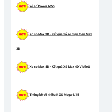
xổ số Power 6/55
Xo so Max 3D - Kết qủa xổ số điện toán Max
3D
Xo so Max 4D - Kết quả XS Max 4D Vietlott
Thống kê về nhiều ít XS Mega 6/45