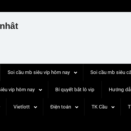
 nhât
Soi cầu mb siêu víp hôm nay
Soi cầu mb siêu c
siêu víp hôm nay
Bí quyết bắt lô vip
Hướng dẫn
Vietlott
Điện toán
TK Cầu
T