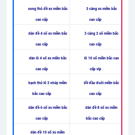
song thủ đề xs miền bắc
3 càng xs miền bắc
cao cấp
cao cấp
dàn đề 4 số xs miền bắc
3 càng 2 số miền bắc
cao cấp
cao cấp
dàn lô 4 số xs miền bắc
lô 10 số miền bắc cao
cao cấp
cấp víp
bạch thủ lô 2 nháy miền
đề đầu đuôi miền bắc
bắc cao cấp
cao cấp
dàn đề 6 số xs miền bắc
dàn đề 8 số xs miền
cao cấp
bắc cao cấp
dàn đề 10 số xs miền