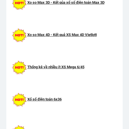
Xo so Max 3D - Kết qủa xổ số điện toán Max 3D
Xo so Max 4D - Kết quả XS Max 4D Vietlott
Thống kê về nhiều ít XS Mega 6/45
Xổ số điện toán 6x36