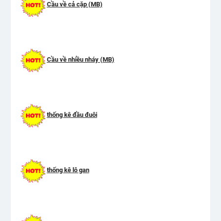
Cầu về cả cặp (MB)
Cầu về nhiều nháy (MB)
thống kê đầu đuôi
thống kê lô gan