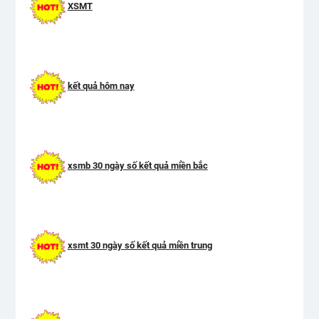
XSMT
kết quả hôm nay
xsmb 30 ngày số kết quả miền bắc
xsmt 30 ngày số kết quả miền trung