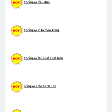
Thống kê đầu đuôi
Thống kê lô tô theo Tổng
Thống kê tần suất xuất hiện
hống kê Loto từ 00 - 99