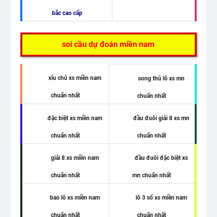
bắc cao cấp
soi cầu dự đoán miền nam
xỉu chủ xs miền nam
song thủ lô xs mn
chuẩn nhất
chuẩn nhất
đặc biệt xs miền nam
đầu đuôi giải 8 xs mn
chuẩn nhất
chuẩn nhất
giải 8 xs miền nam
đầu đuôi đặc biệt xs
chuẩn nhất
mn chuẩn nhất
bao lô xs miền nam
lô 3 số xs miền nam
chuẩn nhất
chuẩn nhất