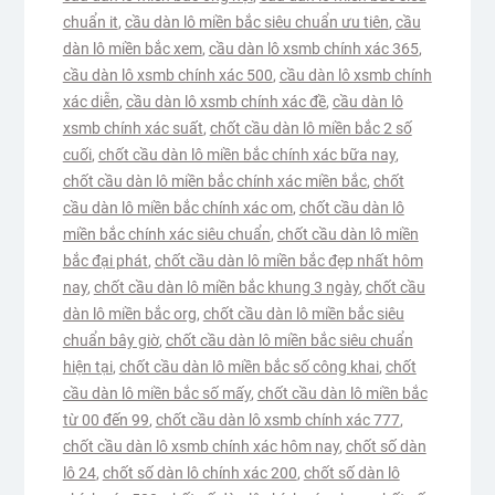
chuẩn it
,
cầu dàn lô miền bắc siêu chuẩn ưu tiên
,
cầu
dàn lô miền bắc xem
,
cầu dàn lô xsmb chính xác 365
,
cầu dàn lô xsmb chính xác 500
,
cầu dàn lô xsmb chính
xác diễn
,
cầu dàn lô xsmb chính xác đề
,
cầu dàn lô
xsmb chính xác suất
,
chốt cầu dàn lô miền bắc 2 số
cuối
,
chốt cầu dàn lô miền bắc chính xác bữa nay
,
chốt cầu dàn lô miền bắc chính xác miền bắc
,
chốt
cầu dàn lô miền bắc chính xác om
,
chốt cầu dàn lô
miền bắc chính xác siêu chuẩn
,
chốt cầu dàn lô miền
bắc đại phát
,
chốt cầu dàn lô miền bắc đẹp nhất hôm
nay
,
chốt cầu dàn lô miền bắc khung 3 ngày
,
chốt cầu
dàn lô miền bắc org
,
chốt cầu dàn lô miền bắc siêu
chuẩn bây giờ
,
chốt cầu dàn lô miền bắc siêu chuẩn
hiện tại
,
chốt cầu dàn lô miền bắc số công khai
,
chốt
cầu dàn lô miền bắc số mấy
,
chốt cầu dàn lô miền bắc
từ 00 đến 99
,
chốt cầu dàn lô xsmb chính xác 777
,
chốt cầu dàn lô xsmb chính xác hôm nay
,
chốt số dàn
lô 24
,
chốt số dàn lô chính xác 200
,
chốt số dàn lô