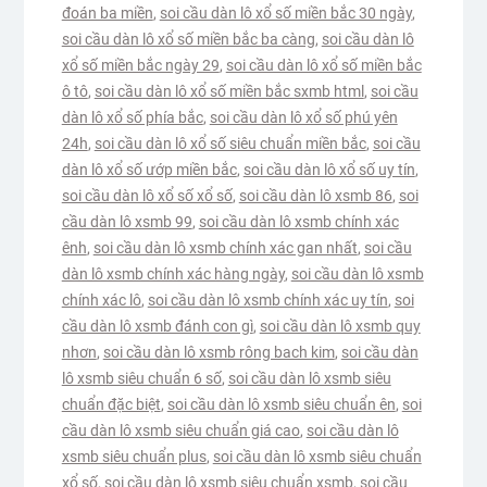
đoán ba miền
,
soi cầu dàn lô xổ số miền bắc 30 ngày
,
soi cầu dàn lô xổ số miền bắc ba càng
,
soi cầu dàn lô
xổ số miền bắc ngày 29
,
soi cầu dàn lô xổ số miền bắc
ô tô
,
soi cầu dàn lô xổ số miền bắc sxmb html
,
soi cầu
dàn lô xổ số phía bắc
,
soi cầu dàn lô xổ số phú yên
24h
,
soi cầu dàn lô xổ số siêu chuẩn miền bắc
,
soi cầu
dàn lô xổ số ướp miền bắc
,
soi cầu dàn lô xổ số uy tín
,
soi cầu dàn lô xổ số xổ số
,
soi cầu dàn lô xsmb 86
,
soi
cầu dàn lô xsmb 99
,
soi cầu dàn lô xsmb chính xác
ênh
,
soi cầu dàn lô xsmb chính xác gan nhất
,
soi cầu
dàn lô xsmb chính xác hàng ngày
,
soi cầu dàn lô xsmb
chính xác lô
,
soi cầu dàn lô xsmb chính xác uy tín
,
soi
cầu dàn lô xsmb đánh con gì
,
soi cầu dàn lô xsmb quy
nhơn
,
soi cầu dàn lô xsmb rông bach kim
,
soi cầu dàn
lô xsmb siêu chuẩn 6 số
,
soi cầu dàn lô xsmb siêu
chuẩn đặc biệt
,
soi cầu dàn lô xsmb siêu chuẩn ên
,
soi
cầu dàn lô xsmb siêu chuẩn giá cao
,
soi cầu dàn lô
xsmb siêu chuẩn plus
,
soi cầu dàn lô xsmb siêu chuẩn
xổ số
,
soi cầu dàn lô xsmb siêu chuẩn xsmb
,
soi cầu