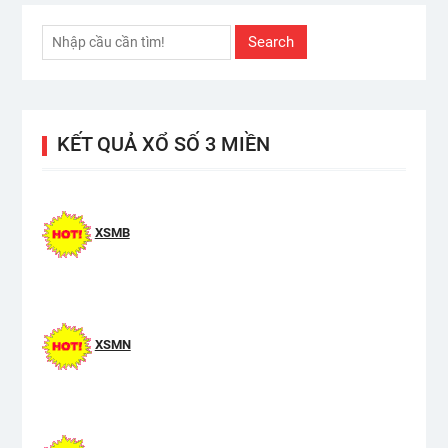
Search
KẾT QUẢ XỔ SỐ 3 MIỀN
XSMB
XSMN