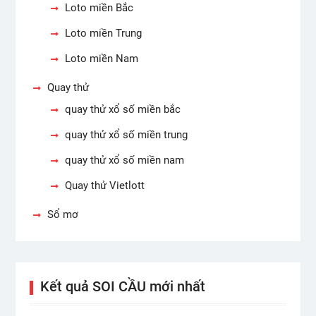
Loto miền Bắc
Loto miền Trung
Loto miền Nam
Quay thử
quay thử xổ số miền bắc
quay thử xổ số miền trung
quay thử xổ số miền nam
Quay thử Vietlott
Sổ mơ
Kết quả SOI CẦU mới nhất