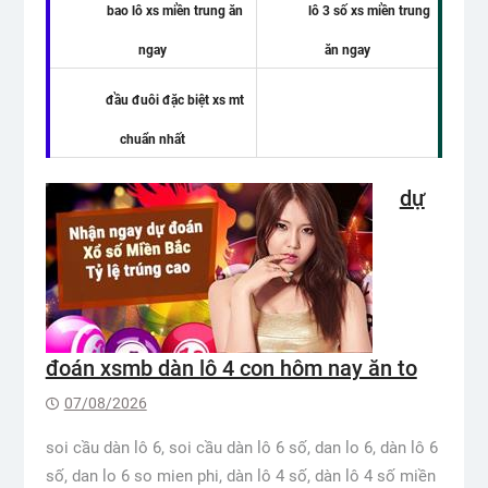
bao lô xs miền trung ăn
lô 3 số xs miền trung
ngay
ăn ngay
đầu đuôi đặc biệt xs mt
chuẩn nhất
dự
đoán xsmb dàn lô 4 con hôm nay ăn to
07/08/2026
soi cầu dàn lô 6, soi cầu dàn lô 6 số, dan lo 6, dàn lô 6
số, dan lo 6 so mien phi, dàn lô 4 số, dàn lô 4 số miền