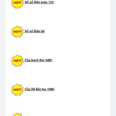
Xổ số điện toán 123
Xổ số thần tài
Cầu bạch thủ (MB)
Cầu lật liên tục (MB)