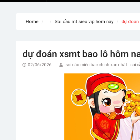
Home
Soi cầu mt siêu víp hôm nay
dự đoán 
dự đoán xsmt bao lô hôm na
02/06/2026
soi câu miên bac chinh xac nhât - soi c