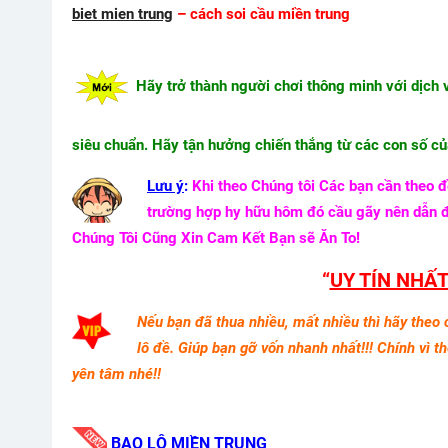
biet mien trung
– cách soi cầu miền trung
Hãy trở thành người chơi thông minh với dịch 
siêu chuẩn. Hãy tận hưởng chiến thắng từ các con số củ
Lưu ý
:
Khi theo Chúng tôi Các bạn cần theo 
trường hợp hy hữu hôm đó cầu gãy nên dẫn đ
Chúng Tôi Cũng Xin Cam Kết Bạn sẽ Ăn To!
“
UY TÍN NHẤ
Nếu bạn đã thua nhiều, mất nhiều thì hãy theo
lô đề. Giúp bạn gỡ vốn nhanh nhất!!! Chính vì t
yên tâm nhé!!
BAO LÔ MIỀN TRUNG