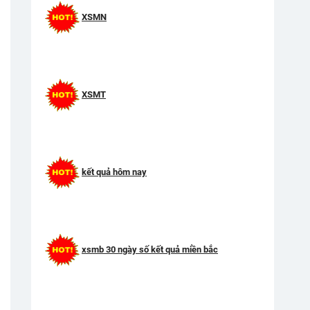
XSMN
XSMT
kết quả hôm nay
xsmb 30 ngày số kết quả miền bắc