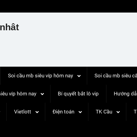
 nhât
Soi cầu mb siêu víp hôm nay
Soi cầu mb siêu c
siêu víp hôm nay
Bí quyết bắt lô vip
Hướng dẫn
Vietlott
Điện toán
TK Cầu
T