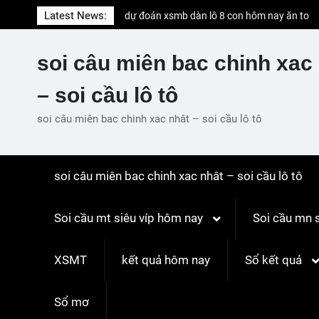
Skip
dự đoán xsmb dàn lô 8 con hôm nay ăn to
Latest News:
to
dự đoán xsmb dàn lô 6 con hôm nay ăn to
content
dự đoán xsmb song thủ lô hôm nay ăn to
soi câu miên bac chinh xac
– soi cầu lô tô
soi câu miên bac chinh xac nhât – soi cầu lô tô
soi câu miên bac chinh xac nhât – soi cầu lô tô
Soi cầu mt siêu víp hôm nay
Soi cầu mn 
XSMT
kết quả hôm nay
Sổ kết quả
Sổ mơ