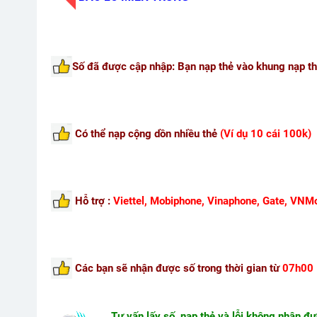
Số đã được cập nhập: Bạn nạp thẻ vào khung nạp t
Có thể nạp cộng dồn nhiều thẻ
(Ví dụ 10 cái 100k)
Hỗ trợ :
Viettel, Mobiphone, Vinaphone, Gate, VNMo
Các bạn sẽ nhận được số trong thời gian từ
07h00 
Tư vấn lấy số, nạp thẻ và lỗi không nhận đ