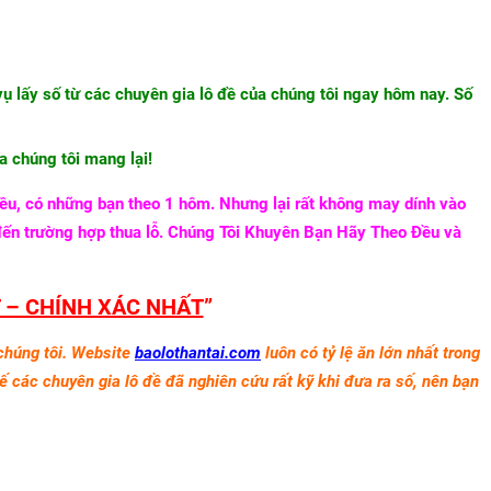
vụ lấy số từ các chuyên gia lô đề của chúng tôi ngay hôm nay. Số
a chúng tôi mang lại!
đều, có những bạn theo 1 hôm. Nhưng lại rất không may dính vào
ến trường hợp thua lỗ. Chúng Tôi Khuyên Bạn Hãy Theo Đều và
T – CHÍNH XÁC NHẤT
”
 chúng tôi. Website
baolothantai.com
luôn
có tỷ lệ ăn lớn nhất trong
hế các chuyên gia lô đề đã nghiên cứu rất kỹ khi đưa ra số, nên bạn