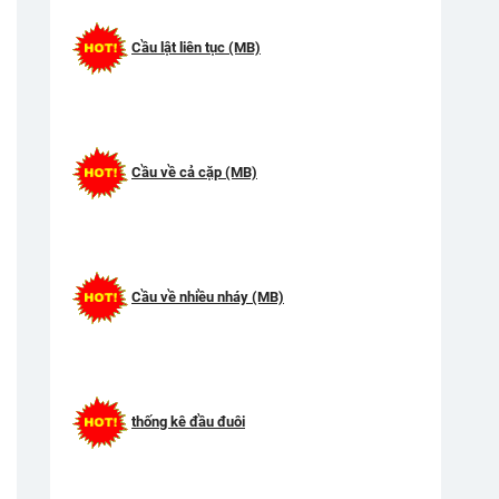
Cầu lật liên tục (MB)
Cầu về cả cặp (MB)
Cầu về nhiều nháy (MB)
thống kê đầu đuôi