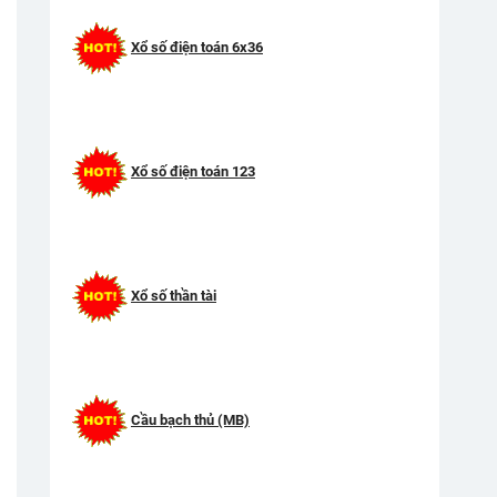
Xổ số điện toán 6x36
Xổ số điện toán 123
Xổ số thần tài
Cầu bạch thủ (MB)