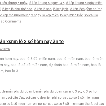
ô kép khung 5 ngày
,
lô kép khung 5 ngày 247
,
lô kép khung 5 ngày miễn
í
,
lô kép là như thế nào
,
lô kép là sao
,
lô kép lệch
,
lô kép lệch gồm những
lo kep mb nuoi khung 3 ngay
,
lô kép miền
,
lô kép miền Bắc
,
soi cau lo
90 Comments
án xsmn lô 3 số hôm nay ăn to
6/2026
mn hom nay, bao lô 3 đài miền nam, bao lô miền nam, bao lô miền
 nay, bao lô số đề miền nam, dự đoán bao lô miền nam, bao lô
m, bao lô 3
ô đề miễn phí
,
dự đoán lô miễn phí
,
dự đoán xsmn lô 3 số
,
lô 3 số hôm
n nam
,
soi cầu đẹp
,
soi cau lo de mien phi
,
soi cau xo so 3 số mien nam
au xo so 3 số mien nam online
,
soi cau xo so 3 số mien nam thu 2
,
soi cau