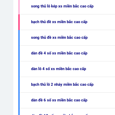
song thủ lô kép xs miền bắc cao cấp
bạch thủ đề xs miền bắc cao cấp
song thủ đề xs miền bắc cao cấp
dàn đề 4 số xs miền bắc cao cấp
dàn lô 4 số xs miền bắc cao cấp
bạch thủ lô 2 nháy miền bắc cao cấp
dàn đề 6 số xs miền bắc cao cấp