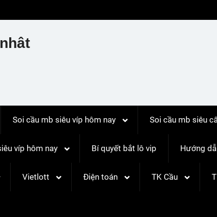
 nhât
Soi cầu mb siêu víp hôm nay
Soi cầu mb siêu c
siêu víp hôm nay
Bí quyết bắt lô vip
Hướng dẫn
Vietlott
Điện toán
TK Cầu
T