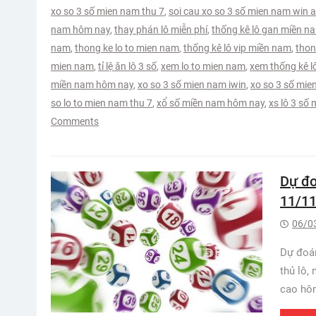
xo so 3 số mien nam thu 7
,
soi cau xo so 3 số mien nam win a
nam hôm nay
,
thay phán lô miễn phí
,
thống kê lô gan miền n
nam
,
thong ke lo to mien nam
,
thống kê lô vip miền nam
,
thon
mien nam
,
tỉ lệ ăn lô 3 số
,
xem lo to mien nam
,
xem thống kê l
miền nam hôm nay
,
xo so 3 số mien nam iwin
,
xo so 3 số mie
so lo to mien nam thu 7
,
xổ số miền nam hôm nay
,
xs lô 3 số
Comments
Dự đo
11/1
06/0
Dự đoá
thủ lô, 
cao hô