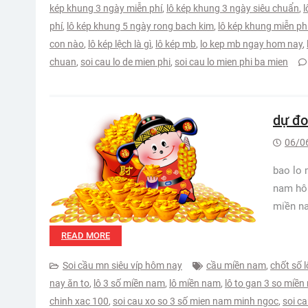
kép khung 3 ngày miễn phí
,
lô kép khung 3 ngày siêu chuẩn
,
l
phí
,
lô kép khung 5 ngày rong bach kim
,
lô kép khung miễn ph
con nào
,
lô kép lệch là gì
,
lô kép mb
,
lo kep mb ngay hom nay
,
chuan
,
soi cau lo de mien phi
,
soi cau lo mien phi ba mien
dự đo
06/0
bao lo 
nam hôm
miền na
READ MORE
Soi cầu mn siêu víp hôm nay
cầu miền nam
,
chốt số l
nay ăn to
,
lô 3 số miền nam
,
lô miền nam
,
lô to gan 3 so miề
chinh xac 100
,
soi cau xo so 3 số mien nam minh ngoc
,
soi c