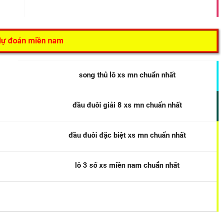
 dự đoán miền nam
song thủ lô xs mn chuẩn nhất
đầu đuôi giải 8 xs mn chuẩn nhất
đầu đuôi đặc biệt xs mn chuẩn nhất
lô 3 số xs miền nam chuẩn nhất