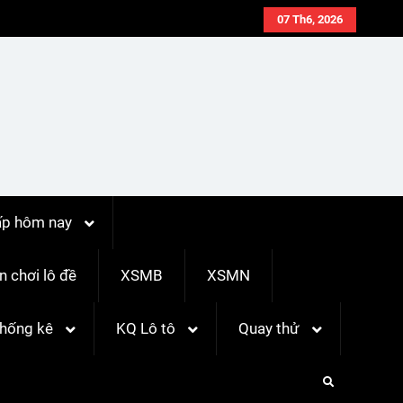
07 Th6, 2026
ấp hôm nay
 chơi lô đề
XSMB
XSMN
hống kê
KQ Lô tô
Quay thử