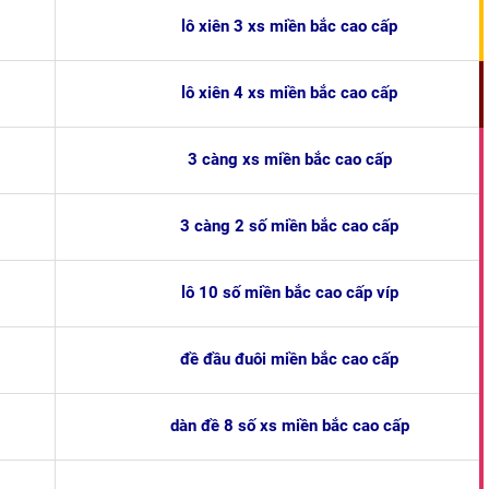
lô xiên 3 xs miền bắc cao cấp
lô xiên 4 xs miền bắc cao cấp
3 càng xs miền bắc cao cấp
3 càng 2 số miền bắc cao cấp
lô 10 số miền bắc cao cấp víp
đề đầu đuôi miền bắc cao cấp
dàn đề 8 số xs miền bắc cao cấp