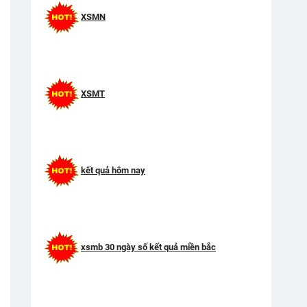
XSMN
XSMT
kết quả hôm nay
xsmb 30 ngày số kết quả miền bắc