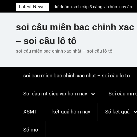
Skip
to
Latest News:
to
dự đoán xsmb bạch thủ lô kép hôm nay ăn
to
content
soi câu miên bac chinh xac
dự đoán xsmb lô xiên 2 hôm nay ăn to
– soi cầu lô tô
soi câu miên bac chinh xac nhât – soi cầu lô tô
soi câu miên bac chinh xac nhât – soi cầu lô tô
Soi cầu mt siêu víp hôm nay
Soi cầu mn 
XSMT
kết quả hôm nay
Sổ kết quả
Sổ mơ