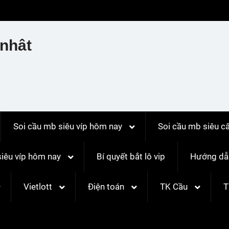
 nhât
Soi cầu mb siêu víp hôm nay
Soi cầu mb siêu c
siêu víp hôm nay
Bí quyết bắt lô vip
Hướng dẫn
Vietlott
Điện toán
TK Cầu
T