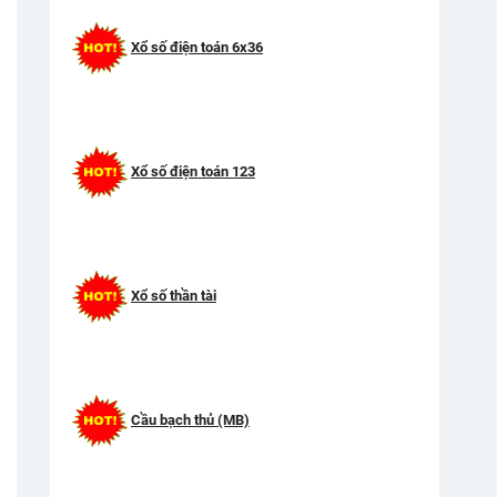
Xổ số điện toán 6x36
Xổ số điện toán 123
Xổ số thần tài
Cầu bạch thủ (MB)