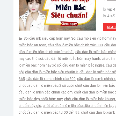
lo vip 
lô 4 số
READ
Soi cầu mb siêu cấp hôm nay
,
Soi cầu mb siêu víp hôm na
miền bắc an toàn
,
cầu dàn lô miền bắc chính xác 000
,
cầu dàn
dàn lô miền bắc chính xác êm nhất
,
cầu dàn lô miền bắc chín
nay cao thủ soi
,
cầu dàn lô miền bắc hôm nay hành
,
cầu dàn 
lô miền bắc hôm nay xổ số
,
cầu dàn lô miền bắc ingles
,
cầu dà
nội
,
cầu dàn lô miền bắc siêu chuẩn it
,
cầu dàn lô miền bắc si
365
,
cầu dàn lô xsmb chính xác 500
,
cầu dàn lô xsmb chính x
chốt cầu dàn lô miền bắc 2 số cuối
,
chốt cầu dàn lô miền bắc
cầu dàn lô miền bắc chính xác om
,
chốt cầu dàn lô miền bắc 
miền bắc đẹp nhất hôm nay
,
chốt cầu dàn lô miền bắc khung
chuẩn bây giờ
,
chốt cầu dàn lô miền bắc siêu chuẩn hiện tại
,
chốt cầu dàn lô miền bắc từ 00 đến 99
,
chốt cầu dàn lô xsmb