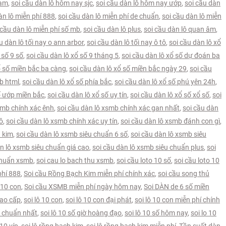
nam
,
soi cầu dàn lô hôm nay sjc
,
soi cầu dàn lô hôm nay ướp
,
soi cầu dàn
àn lô miễn phí 888
,
soi cầu dàn lô miễn phí de chuẩn
,
soi cầu dàn lô miễn
 cầu dàn lô miễn phí số mb
,
soi cầu dàn lô plus
,
soi cầu dàn lô quan âm
,
u dàn lô tối nay o ann arbor
,
soi cầu dàn lô tối nay ô tô
,
soi cầu dàn lô xổ
 số 9 số
,
soi cầu dàn lô xổ số 9 tháng 5
,
soi cầu dàn lô xổ số dự đoán ba
ổ số miền bắc ba càng
,
soi cầu dàn lô xổ số miền bắc ngày 29
,
soi cầu
b html
,
soi cầu dàn lô xổ số phía bắc
,
soi cầu dàn lô xổ số phú yên 24h
,
ố ướp miền bắc
,
soi cầu dàn lô xổ số uy tín
,
soi cầu dàn lô xổ số xổ số
,
soi
smb chính xác ênh
,
soi cầu dàn lô xsmb chính xác gan nhất
,
soi cầu dàn
ô
,
soi cầu dàn lô xsmb chính xác uy tín
,
soi cầu dàn lô xsmb đánh con gì
,
h kim
,
soi cầu dàn lô xsmb siêu chuẩn 6 số
,
soi cầu dàn lô xsmb siêu
àn lô xsmb siêu chuẩn giá cao
,
soi cầu dàn lô xsmb siêu chuẩn plus
,
soi
 chuẩn xsmb
,
soi cau lo bach thu xsmb
,
soi cầu loto 10 số
,
soi cầu loto 10
phí 888
,
Soi cầu Rồng Bạch Kim miễn phí chính xác
,
soi cầu song thủ
 10 con
,
Soi cầu XSMB miễn phí ngày hôm nay
,
Soi DÀN de 6 số miền
cao cấp
,
soi lô 10 con
,
soi lô 10 con đại phát
,
soi lô 10 con miễn phí chính
ố chuẩn nhất
,
soi lô 10 số giờ hoàng đạo
,
soi lô 10 số hôm nay
,
soi lo 10
 10 víp
,
soi lô rồng bạch kim
,
soi lô rồng bạch kim miễn phí
,
Tần suất dàn