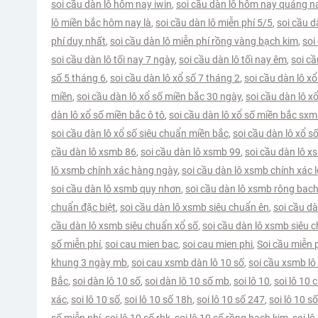
soi cầu dàn lô hôm nay iwin
,
soi cầu dàn lô hôm nay quảng 
lô miền bắc hôm nay là
,
soi cầu dàn lô miễn phí 5/5
,
soi cầu d
phí duy nhất
,
soi cầu dàn lô miễn phí rồng vàng bạch kim
,
soi
soi cầu dàn lô tối nay 7 ngày
,
soi cầu dàn lô tối nay êm
,
soi cầ
số 5 tháng 6
,
soi cầu dàn lô xổ số 7 tháng 2
,
soi cầu dàn lô xổ
miền
,
soi cầu dàn lô xổ số miền bắc 30 ngày
,
soi cầu dàn lô x
dàn lô xổ số miền bắc ô tô
,
soi cầu dàn lô xổ số miền bắc sxm
soi cầu dàn lô xổ số siêu chuẩn miền bắc
,
soi cầu dàn lô xổ s
cầu dàn lô xsmb 86
,
soi cầu dàn lô xsmb 99
,
soi cầu dàn lô x
lô xsmb chính xác hàng ngày
,
soi cầu dàn lô xsmb chính xác l
soi cầu dàn lô xsmb quy nhơn
,
soi cầu dàn lô xsmb rông bac
chuẩn đặc biệt
,
soi cầu dàn lô xsmb siêu chuẩn ên
,
soi cầu d
cầu dàn lô xsmb siêu chuẩn xổ số
,
soi cầu dàn lô xsmb siêu
số miễn phí
,
soi cau mien bac
,
soi cau mien phi
,
Soi cầu miễn 
khung 3 ngày mb
,
soi cau xsmb dàn lô 10 số
,
soi cầu xsmb lô
Bắc
,
soi dàn lô 10 số
,
soi dàn lô 10 số mb
,
soi lô 10
,
soi lô 10 
xác
,
soi lô 10 số
,
soi lô 10 số 18h
,
soi lô 10 số 247
,
soi lô 10 s
số miễn phí
,
soi lô 10 số rbk
,
soi lô 10 số rồng bạch kim
,
soi lô