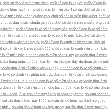
0
,
chốt số dàn lô chính xác chưa
,
chốt số dàn lô hay về
,
chốt số dàn lô
 dàn lô hôm nay thần
,
chốt số dàn lô miền bắc 4 số vip
,
chốt số dàn lô
dàn lô miền bắc không quảng cáo
,
chốt số dàn lô miền bắc kubet
,
chốt số
,
chốt số dàn lô siêu chuẩn gần đây
,
chốt số dàn lô siêu chuẩn rồng bạch
úng thưởng
,
chốt số dàn lô xổ số hôm nay bắc
,
chốt số dàn lô xổ số hôm
 dàn lô xổ số lô tô
,
chốt số dàn lô xổ số lô tô miền bắc
,
chốt số dàn lô
smb chính xác ai trúng rồi
,
chốt số dàn lô xsmb chính xác sô
,
chốt số
ốt số dàn lô xsmb siêu chuẩn 999
,
chốt số dàn lô xsmb siêu chuẩn bắc
ố lô đề miền bắc
,
dự đoán dàn lô miền bắc 20 tây
,
dự đoán dàn lô miền
bắc ba hàng tuần
,
dự đoán dàn lô miền bắc gần đây
,
dự đoán dàn lô miền
ự đoán dàn lô xổ số chính xác 90 ngày
,
dự đoán dàn lô xổ số chính xác
n lô xổ số chính xác phần trăm
,
dự đoán dàn lô xổ số chính xác quảng
số miền bắc r 12
,
dự đoán dàn lô xổ số miền bắc s 9
,
dự đoán dàn lô xổ
ự đoán dàn lô xổ số siêu chuẩn ông bà
,
dự đoán dàn lô xổ số siêu chuẩn
n lô 10 con
,
lô 10 con hôm nay ăn to
,
lo hom nay xsmb
,
soi cau bach thu
3
,
soi cầu dàn lô hôm nay 1000
,
soi cầu dàn lô hôm nay đánh số gì
,
soi
o nhiêu
,
soi cầu dàn lô hôm nay hậu giang
,
soi cầu dàn lô hôm nay hay
,