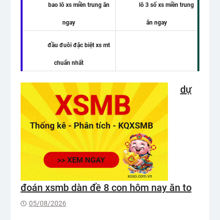
bao lô xs miền trung ăn
lô 3 số xs miền trung
ngay
ăn ngay
đầu đuôi đặc biệt xs mt
chuẩn nhất
dự
đoán xsmb dàn đề 8 con hôm nay ăn to
05/08/2026