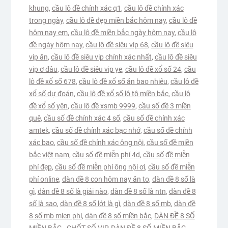
khung
,
cầu lô đề chính xác q1
,
cầu lô đề chính xác
trong ngày
,
cầu lô đề đẹp miền bắc hôm nay
,
cầu lô đề
hôm nay em
,
cầu lô đề miền bắc ngày hôm nay
,
cầu lô
đề ngày hôm nay
,
cầu lô đề siêu vip 68
,
cầu lô đề siêu
vip ăn
,
cầu lô đề siêu vip chính xác nhất
,
cầu lô đề siêu
vip ơ đâu
,
cầu lô đề siêu vip ye
,
cầu lô đề xổ số 24
,
cầu
lô đề xổ số 678
,
cầu lô đề xổ số ăn bao nhiêu
,
cầu lô đề
xổ số dự đoán
,
cầu lô đề xổ số lô tô miền bắc
,
cầu lô
đề xổ số yên
,
cầu lô đề xsmb 9999
,
cầu số đề 3 miền
quê
,
cầu số đề chính xác 4 số
,
cầu số đề chính xác
amtek
,
cầu số đề chính xác bạc nhớ
,
cầu số đề chính
xác bao
,
cầu số đề chính xác ông nội
,
cầu số đề miền
bắc việt nam
,
cầu số đề miễn phí 4d
,
cầu số đề miễn
phí đẹp
,
cầu số đề miễn phí ông nội ơi
,
cầu số đề miễn
phí online
,
dàn đề 8 con hôm nay ăn to
,
dàn đề 8 số là
gì
,
dàn đề 8 số là giải nào
,
dàn đề 8 số là ntn
,
dàn đề 8
số là sao
,
dàn đề 8 số lót là gì
,
dàn đề 8 số mb
,
dàn đề
8 số mb mien phi
,
dàn đề 8 số miền bắc
,
DÀN ĐỀ 8 SỐ
MIỀN BẮC - CHỐT SỐ VIP
,
DÀN ĐỀ 8 SỐ MIỀN BẮC -