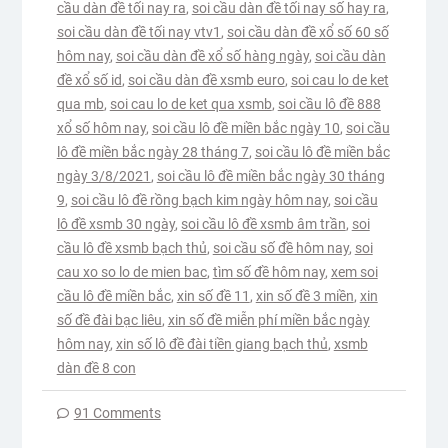
cầu dàn đề tối nay ra
,
soi cầu dàn đề tối nay số hay ra
,
soi cầu dàn đề tối nay vtv1
,
soi cầu dàn đề xổ số 60 số
hôm nay
,
soi cầu dàn đề xổ số hàng ngày
,
soi cầu dàn
đề xổ số id
,
soi cầu dàn đề xsmb euro
,
soi cau lo de ket
qua mb
,
soi cau lo de ket qua xsmb
,
soi cầu lô đề 888
xổ số hôm nay
,
soi cầu lô đề miền bắc ngày 10
,
soi cầu
lô đề miền bắc ngày 28 tháng 7
,
soi cầu lô đề miền bắc
ngày 3/8/2021
,
soi cầu lô đề miền bắc ngày 30 tháng
9
,
soi cầu lô đề rồng bạch kim ngày hôm nay
,
soi cầu
lô đề xsmb 30 ngày
,
soi cầu lô đề xsmb âm trần
,
soi
cầu lô đề xsmb bạch thủ
,
soi cầu số đề hôm nay
,
soi
cau xo so lo de mien bac
,
tìm số đề hôm nay
,
xem soi
cầu lô đề miền bắc
,
xin số đề 11
,
xin số đề 3 miền
,
xin
số đề đài bạc liêu
,
xin số đề miễn phí miền bắc ngày
hôm nay
,
xin số lô đề đài tiền giang bạch thủ
,
xsmb
dàn đề 8 con
91 Comments