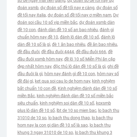
số đề ngày mai tiền giang
,
dự đoán số đề tối nay dự
đoán xsmb
,
dự đoán số đề tối nay e càng
,
dự đoán số
đề tối nay italia
,
dự đoán số đề tối nay ơ miền nam
,
Dự
đoán soi cầu 10 số vip miền bắc
,
dự đoán xsmb dàn
đề 10 con
,
đánh dàn đề 10 số an bao nhiêu
,
đánh gì
chuẩn hôm nay đề 10
,
đánh lô dàn đề 10 số
,
đánh lô
dàn đề 10 số là gì
,
đè 1 ăn bao nhiêu
,
đề ăn bao nhiêu
,
đề đầu đuôi
,
đề đầu đuôi 4444
,
đề đầu đuôi 666
,
đề
đầu đuôi xsmb hôm nay
,
đề lô 10 số Miễn Phí ăn cặp
đẹp nhất hôm nay
,
độc thủ lô dàn đề 10 số là gì
,
ghi đề
đầu đuôi là gì
,
hôm nay đánh gì đề 10 con
,
hôm nay số
đề đài gì
,
ket qua soi cau lo de hom nay
,
kinh nghiệm
bắt chuẩn 10 con đề
,
Kinh nghiệm đánh dàn đề 10 số
miền Bắc
,
kinh nghiệm đánh dàn đề 10 số miền bắc
siêu chuẩn
,
kinh nghiệm soi dàn đề 10 số
,
kqxsmb
plus lô dàn đề 10 số
,
lbt de 10 so mien bac
,
lo bach thu
31010 de 10 so
,
lo bach thu dong thap
,
lo bach thu
hom nay la con gi dàn đề 10 số là sao
,
lo bach thu
khung 3 ngay 31010 de 10 so
,
lo bach thu khung 3