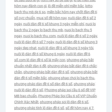
hôm nay đánh con gì
,
lô đề miễn phí miền bắc
,
lotto
bach thu mb de 6 so
,
miền bắc hôm nay chốt đàn đề 6
số cực chuẩn
,
mua số đề hôm nay
,
nuôi dàn đề 6 số 2
ngày
,
nuôi dàn đề 6 số khung 3 ngày miễn phí
,
nuoi lo
bach thu 2 ngay lo bach thu mb
,
nuoi lo bach thu 5
ngay
,
nuoi lo bach thu.com
,
nuôi lô dàn đề 6 số 2 ngày
,
nuôi lô dàn đề 6 số 7 ngày
,
nuôi lô dàn đề 6 số khung 3
ngày dep nhat
,
nuôi lô dàn đề 6 số khung 3 ngày tôi
,
nuôi lô dàn đề 6 số khung 6 ngày
,
nuôi lô dàn đề 6
số.com lô dàn đề 6 số là mấy con
,
phương pháp bắt
chuẩn nhất dàn 6 đề
,
phương pháp bắt dàn đề 6 chắc
chắn
,
phương pháp bắt dàn đề 6 số
,
phương pháp bắt
dàn đề 6 số miền bắc
,
phuong phap choi lo bach thu
,
phương pháp dàn đề 6 số dàn đề 6 số
,
phương pháp
nuôi lô dàn đề 6 số
,
Phương pháp soi cầu 6 số đề VIP
MB bao chuẩn
,
Phương Pháp Soi Cầu 6 số VIP Chuẩn
Chính Xác Nhất
,
phương pháp soi lô dàn đề 6 số
,
phương pháp tính lô dàn đề 6 số
,
số đề hôm nay 4 7
,