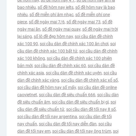
bao nhiêu
,
số đề hôm nay ielts
,
số đề hôm nay là bao
nhiêu
,
số đề miễn phí âm nhạc
,
số đề miễn phí one
piece
,
số đề ngày mai 7/6
,
số đề ngày mai 73
,
số đề
ngày mai ăn
,
số đề ngày mai quay
,
số đề ngày mai trời
lại sáng
,
số lô đề đẹp hôm nay
,
soi cầu dàn đề chính
xác 100 90
,
soi cầu dàn đề chính xác 100 ăn chơi
,
soi
cầu dàn đề chính xác 100 bất tử
,
soi cầu dàn đề chính
xác 100 không
,
soi cầu dàn đề chính xác 100 phiên
bản mới
,
soi cầu dàn đề chính xác 60
,
soi cầu dàn đề
chính xác asia
,
soi cầu dàn đề chính xác uyên
,
soi cầu
dàn đề chính xác vàng
,
soi cầu dàn đề chính xác xổ số
,
soi cầu dàn đề hôm nay số mấy
,
soi cầu dàn đề online
caovietnet
,
soi cầu dàn đề siêu chuẩn 666
,
soi cầu dàn
đề siêu chuẩn âm
,
soi cầu dàn đề siêu chuẩn bị gì
,
soi
cầu dàn đề siêu chuẩn tử
,
soi cầu dàn đề tối nay 8 số
,
soi cầu dàn đề tối nay argentina
,
soi cầu dàn đề tối
nay chuẩn
,
soi cầu dàn đề tối nay diễn đàn
,
soi cầu
dàn đề tối nay em
,
soi cầu dàn đề tối nay ông trùm
,
soi