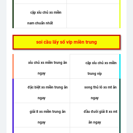
cặp xỉu chủ xs miền
nam chuẩn nhất
soi cầu lấy số víp miền trung
xỉu chủ xs miền trung ăn
cặp xỉu chủ xs miền
ngay
trung víp
đặc biệt xs miền trung ăn
song thủ lô xs mt ăn
ngay
ngay
giải 8 xs miền trung ăn
đầu đuôi giải 8 xs mt
ngay
ăn ngay