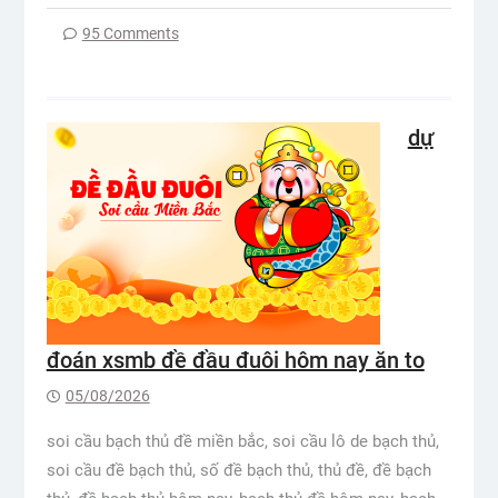
95 Comments
dự
đoán xsmb đề đầu đuôi hôm nay ăn to
05/08/2026
soi cầu bạch thủ đề miền bắc, soi cầu lô de bạch thủ,
soi cầu đề bạch thủ, số đề bạch thủ, thủ đề, đề bạch