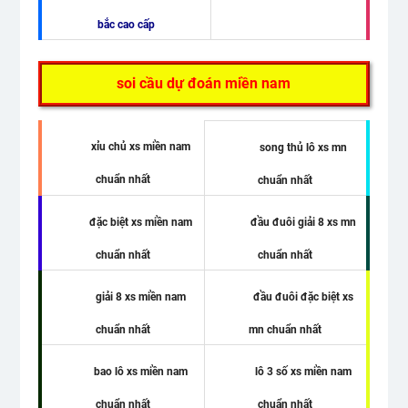
bắc cao cấp
soi cầu dự đoán miền nam
xỉu chủ xs miền nam
song thủ lô xs mn
chuẩn nhất
chuẩn nhất
đặc biệt xs miền nam
đầu đuôi giải 8 xs mn
chuẩn nhất
chuẩn nhất
giải 8 xs miền nam
đầu đuôi đặc biệt xs
chuẩn nhất
mn chuẩn nhất
bao lô xs miền nam
lô 3 số xs miền nam
chuẩn nhất
chuẩn nhất