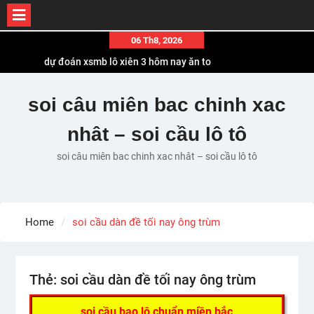
Skip
06 Th8, 2026
to
dự đoán xsmb lô xiên 3 hôm nay ăn to
content
dự đoán xsmb dàn đề 8 con hôm nay ăn to
dự đoán xsmb dàn đề 6 con hôm nay ăn to
soi câu miên bac chinh xac
nhât – soi cầu lô tô
soi câu miên bac chinh xac nhât – soi cầu lô tô
Home
soi cầu dàn đề tối nay ông trùm
Thẻ:
soi cầu dàn đề tối nay ông trùm
soi cầu bao lô chuẩn miền bắc