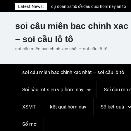
Skip
dự đoán xsmb đề đầu đuôi hôm nay ăn to
Latest News:
to
dự đoán xsmb dàn lô 8 con hôm nay ăn to
content
dự đoán xsmb dàn đề 10 con hôm nay ăn
soi câu miên bac chinh xac
to
– soi cầu lô tô
soi câu miên bac chinh xac nhât – soi cầu lô tô
soi câu miên bac chinh xac nhât – soi cầu lô tô
Soi cầu mt siêu víp hôm nay
Soi cầu mn 
XSMT
kết quả hôm nay
Sổ kết quả
Sổ mơ