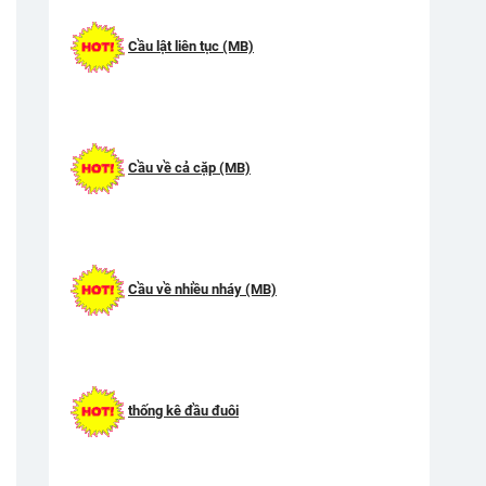
Cầu lật liên tục (MB)
Cầu về cả cặp (MB)
Cầu về nhiều nháy (MB)
thống kê đầu đuôi