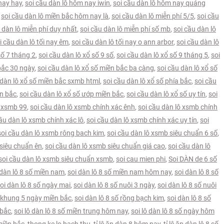
nay hay
,
soi cầu dàn lô hôm nay iwin
,
soi cầu dàn lô hôm nay quảng
,
soi cầu dàn lô miền bắc hôm nay là
,
soi cầu dàn lô miễn phí 5/5
,
soi cầu
 dàn lô miễn phí duy nhất
,
soi cầu dàn lô miễn phí số mb
,
soi cầu dàn lô
i cầu dàn lô tối nay êm
,
soi cầu dàn lô tối nay o ann arbor
,
soi cầu dàn lô
số 7 tháng 2
,
soi cầu dàn lô xổ số 9 số
,
soi cầu dàn lô xổ số 9 tháng 5
,
soi
 bắc 30 ngày
,
soi cầu dàn lô xổ số miền bắc ba càng
,
soi cầu dàn lô xổ số
 dàn lô xổ số miền bắc sxmb html
,
soi cầu dàn lô xổ số phía bắc
,
soi cầu
ền bắc
,
soi cầu dàn lô xổ số ướp miền bắc
,
soi cầu dàn lô xổ số uy tín
,
soi
ô xsmb 99
,
soi cầu dàn lô xsmb chính xác ênh
,
soi cầu dàn lô xsmb chính
ầu dàn lô xsmb chính xác lô
,
soi cầu dàn lô xsmb chính xác uy tín
,
soi
soi cầu dàn lô xsmb rông bach kim
,
soi cầu dàn lô xsmb siêu chuẩn 6 số
,
 siêu chuẩn ên
,
soi cầu dàn lô xsmb siêu chuẩn giá cao
,
soi cầu dàn lô
soi cầu dàn lô xsmb siêu chuẩn xsmb
,
soi cau mien phi
,
Soi DÀN de 6 số
 dàn lô 8 số miền nam
,
soi dàn lô 8 số miền nam hôm nay
,
soi dàn lô 8 số
oi dàn lô 8 số ngày mai
,
soi dàn lô 8 số nuôi 3 ngày
,
soi dàn lô 8 số nuôi
i khung 5 ngày miền bắc
,
soi dàn lô 8 số rồng bạch kim
,
soi dàn lô 8 số
 bắc
,
soi lô dàn lô 8 số miền trung hôm nay
,
soi lô dàn lô 8 số ngày hôm
miền bắc
,
thong ke lo bach thu
,
tỉ lệ ăn dàn 8 hôm nay
,
tỉ lệ ăn dàn lô 8 số
,