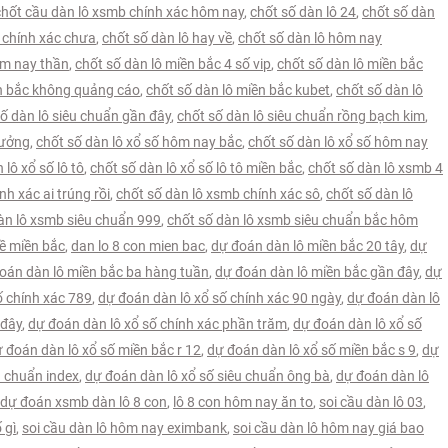
chốt cầu dàn lô xsmb chính xác hôm nay
,
chốt số dàn lô 24
,
chốt số dàn
ô chính xác chưa
,
chốt số dàn lô hay về
,
chốt số dàn lô hôm nay
ôm nay thần
,
chốt số dàn lô miền bắc 4 số vip
,
chốt số dàn lô miền bắc
ền bắc không quảng cáo
,
chốt số dàn lô miền bắc kubet
,
chốt số dàn lô
ố dàn lô siêu chuẩn gần đây
,
chốt số dàn lô siêu chuẩn rồng bạch kim
,
hưởng
,
chốt số dàn lô xổ số hôm nay bắc
,
chốt số dàn lô xổ số hôm nay
 lô xổ số lô tô
,
chốt số dàn lô xổ số lô tô miền bắc
,
chốt số dàn lô xsmb 4
nh xác ai trúng rồi
,
chốt số dàn lô xsmb chính xác sô
,
chốt số dàn lô
àn lô xsmb siêu chuẩn 999
,
chốt số dàn lô xsmb siêu chuẩn bắc hôm
đề miền bắc
,
dan lo 8 con mien bac
,
dự đoán dàn lô miền bắc 20 tây
,
dự
oán dàn lô miền bắc ba hàng tuần
,
dự đoán dàn lô miền bắc gần đây
,
dự
ố chính xác 789
,
dự đoán dàn lô xổ số chính xác 90 ngày
,
dự đoán dàn lô
 đây
,
dự đoán dàn lô xổ số chính xác phần trăm
,
dự đoán dàn lô xổ số
 đoán dàn lô xổ số miền bắc r 12
,
dự đoán dàn lô xổ số miền bắc s 9
,
dự
u chuẩn index
,
dự đoán dàn lô xổ số siêu chuẩn ông bà
,
dự đoán dàn lô
dự đoán xsmb dàn lô 8 con
,
lô 8 con hôm nay ăn to
,
soi cầu dàn lô 03
,
 gì
,
soi cầu dàn lô hôm nay eximbank
,
soi cầu dàn lô hôm nay giá bao