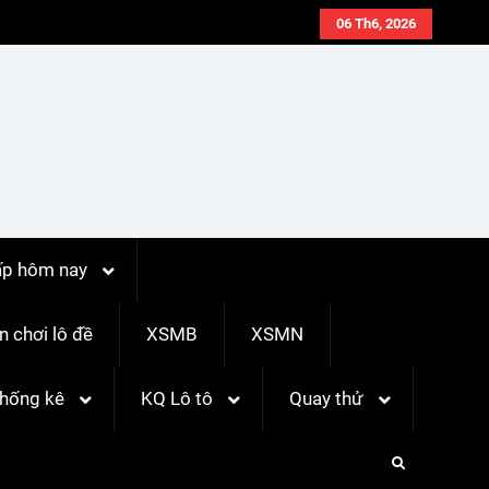
06 Th6, 2026
ấp hôm nay
 chơi lô đề
XSMB
XSMN
hống kê
KQ Lô tô
Quay thử