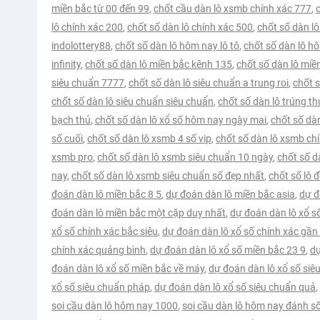
miền bắc từ 00 đến 99
,
chốt cầu dàn lô xsmb chính xác 777
,
lô chính xác 200
,
chốt số dàn lô chính xác 500
,
chốt số dàn l
indolottery88
,
chốt số dàn lô hôm nay lô tô
,
chốt số dàn lô h
infinity
,
chốt số dàn lô miền bắc kênh 135
,
chốt số dàn lô mi
siêu chuẩn 7777
,
chốt số dàn lô siêu chuẩn a trung roi
,
chốt s
chốt số dàn lô siêu chuẩn siêu chuẩn
,
chốt số dàn lô trúng t
bạch thủ
,
chốt số dàn lô xổ số hôm nay ngày mai
,
chốt số dàn
số cuối
,
chốt số dàn lô xsmb 4 số vip
,
chốt số dàn lô xsmb chí
xsmb pro
,
chốt số dàn lô xsmb siêu chuẩn 10 ngày
,
chốt số d
nay
,
chốt số dàn lô xsmb siêu chuẩn số đẹp nhất
,
chốt số lô 
đoán dàn lô miền bắc 8 5
,
dự đoán dàn lô miền bắc asia
,
dự đ
đoán dàn lô miền bắc một cặp duy nhất
,
dự đoán dàn lô xổ s
xổ số chính xác bắc siêu
,
dự đoán dàn lô xổ số chính xác gần
chính xác quảng bình
,
dự đoán dàn lô xổ số miền bắc 23 9
,
dự
đoán dàn lô xổ số miền bắc về máy
,
dự đoán dàn lô xổ số siê
xổ số siêu chuẩn pháp
,
dự đoán dàn lô xổ số siêu chuẩn quả
,
soi cầu dàn lô hôm nay 1000
,
soi cầu dàn lô hôm nay đánh số