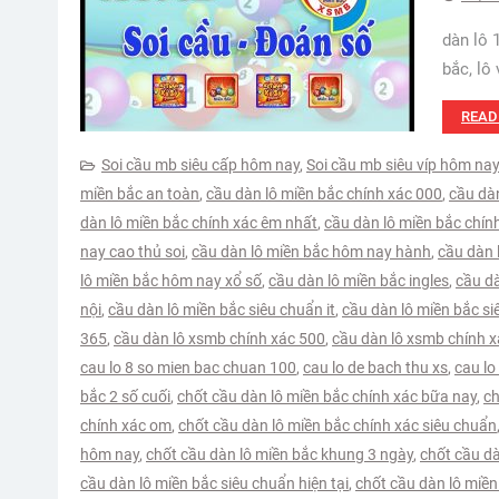
dàn lô 
bắc, lô
READ
Soi cầu mb siêu cấp hôm nay
,
Soi cầu mb siêu víp hôm na
miền bắc an toàn
,
cầu dàn lô miền bắc chính xác 000
,
cầu dàn
dàn lô miền bắc chính xác êm nhất
,
cầu dàn lô miền bắc chín
nay cao thủ soi
,
cầu dàn lô miền bắc hôm nay hành
,
cầu dàn 
lô miền bắc hôm nay xổ số
,
cầu dàn lô miền bắc ingles
,
cầu dà
nội
,
cầu dàn lô miền bắc siêu chuẩn it
,
cầu dàn lô miền bắc si
365
,
cầu dàn lô xsmb chính xác 500
,
cầu dàn lô xsmb chính x
cau lo 8 so mien bac chuan 100
,
cau lo de bach thu xs
,
cau lo
bắc 2 số cuối
,
chốt cầu dàn lô miền bắc chính xác bữa nay
,
ch
chính xác om
,
chốt cầu dàn lô miền bắc chính xác siêu chuẩn
hôm nay
,
chốt cầu dàn lô miền bắc khung 3 ngày
,
chốt cầu dà
cầu dàn lô miền bắc siêu chuẩn hiện tại
,
chốt cầu dàn lô miền