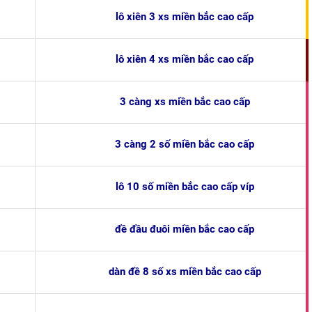
lô xiên 3 xs miền bắc cao cấp
lô xiên 4 xs miền bắc cao cấp
3 càng xs miền bắc cao cấp
3 càng 2 số miền bắc cao cấp
lô 10 số miền bắc cao cấp víp
đề đầu đuôi miền bắc cao cấp
dàn đề 8 số xs miền bắc cao cấp