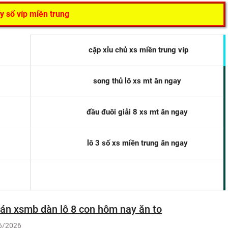
ấy số víp miền trung
cặp xỉu chủ xs miền trung víp
song thủ lô xs mt ăn ngay
đầu đuôi giải 8 xs mt ăn ngay
lô 3 số xs miền trung ăn ngay
án xsmb dàn lô 8 con hôm nay ăn to
6/2026