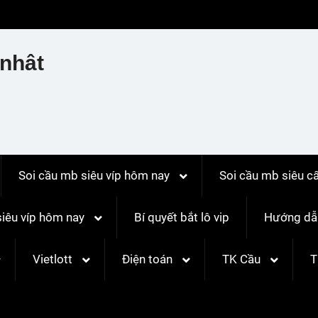
 nhât
Soi cầu mb siêu víp hôm nay
Soi cầu mb siêu c
siêu víp hôm nay
Bí quyết bắt lô vip
Hướng dẫn
Vietlott
Điện toán
TK Cầu
T