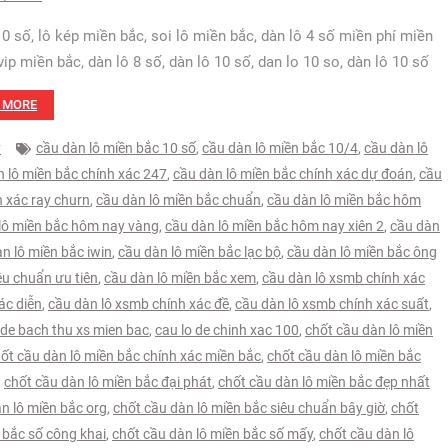
10 số, lô kép miền bắc, soi lô miền bắc, dàn lô 4 số miền phí miền
 vip miền bắc, dàn lô 8 số, dàn lô 10 số, dan lo 10 so, dàn lô 10 số
 MORE
y
cầu dàn lô miền bắc 10 số
,
cầu dàn lô miền bắc 10/4
,
cầu dàn lô
 lô miền bắc chính xác 247
,
cầu dàn lô miền bắc chính xác dự đoán
,
cầu
h xác ray churn
,
cầu dàn lô miền bắc chuẩn
,
cầu dàn lô miền bắc hôm
lô miền bắc hôm nay vàng
,
cầu dàn lô miền bắc hôm nay xiên 2
,
cầu dàn
n lô miền bắc iwin
,
cầu dàn lô miền bắc lạc bộ
,
cầu dàn lô miền bắc ông
êu chuẩn ưu tiên
,
cầu dàn lô miền bắc xem
,
cầu dàn lô xsmb chính xác
ác diễn
,
cầu dàn lô xsmb chính xác đề
,
cầu dàn lô xsmb chính xác suất
,
 de bach thu xs mien bac
,
cau lo de chinh xac 100
,
chốt cầu dàn lô miền
ốt cầu dàn lô miền bắc chính xác miền bắc
,
chốt cầu dàn lô miền bắc
,
chốt cầu dàn lô miền bắc đại phát
,
chốt cầu dàn lô miền bắc đẹp nhất
n lô miền bắc org
,
chốt cầu dàn lô miền bắc siêu chuẩn bây giờ
,
chốt
 bắc số công khai
,
chốt cầu dàn lô miền bắc số mấy
,
chốt cầu dàn lô