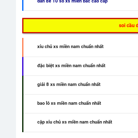
dàn đề 10 số xs miền bắc cao cấp
soi cầu
xỉu chủ xs miền nam chuẩn nhất
đặc biệt xs miền nam chuẩn nhất
giải 8 xs miền nam chuẩn nhất
bao lô xs miền nam chuẩn nhất
cặp xỉu chủ xs miền nam chuẩn nhất