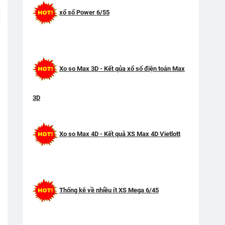
xổ số Power 6/55
Xo so Max 3D - Kết qủa xổ số điện toán Max
3D
Xo so Max 4D - Kết quả XS Max 4D Vietlott
Thống kê về nhiều ít XS Mega 6/45