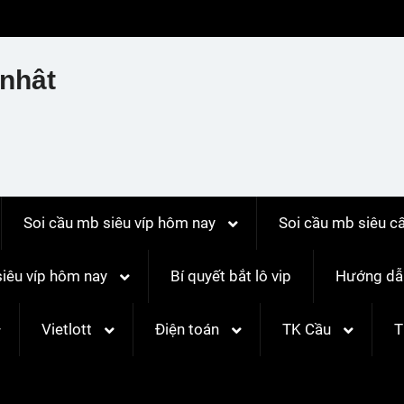
 nhât
Soi cầu mb siêu víp hôm nay
Soi cầu mb siêu c
siêu víp hôm nay
Bí quyết bắt lô vip
Hướng dẫn
Vietlott
Điện toán
TK Cầu
T