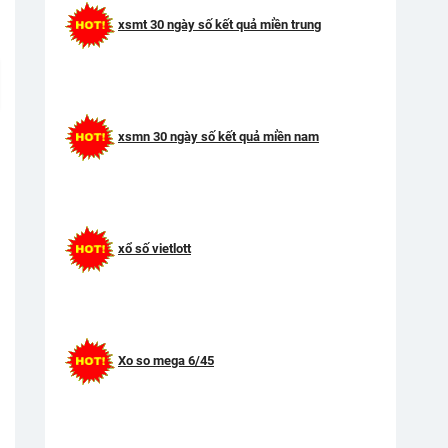
xsmt 30 ngày số kết quả miền trung
xsmn 30 ngày số kết quả miền nam
xổ số vietlott
Xo so mega 6/45