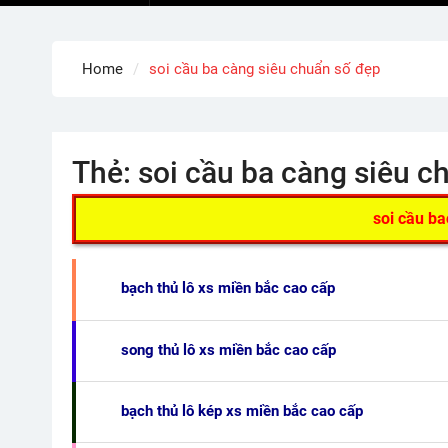
Home
soi cầu ba càng siêu chuẩn số đẹp
Thẻ:
soi cầu ba càng siêu c
soi cầu ba
bạch thủ lô xs miền bắc cao cấp
song thủ lô xs miền bắc cao cấp
bạch thủ lô kép xs miền bắc cao cấp