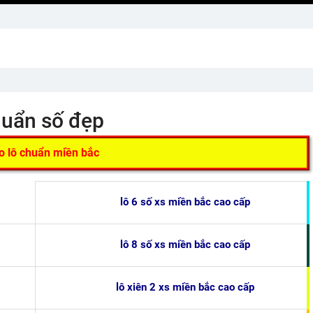
huẩn số đẹp
o lô chuẩn miền bắc
lô 6 số xs miền bắc cao cấp
lô 8 số xs miền bắc cao cấp
lô xiên 2 xs miền bắc cao cấp