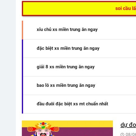
soi cầu l
xỉu chủ xs miền trung ăn ngay
đặc biệt xs miền trung ăn ngay
giải 8 xs miền trung ăn ngay
bao lô xs miền trung ăn ngay
đầu đuôi đặc biệt xs mt chuẩn nhất
dự đo
08/0