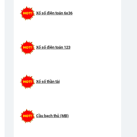
Xổ số điện toán 6x36
Xổ số điện toán 123
Xổ số thần tài
Cầu bạch thủ (MB)