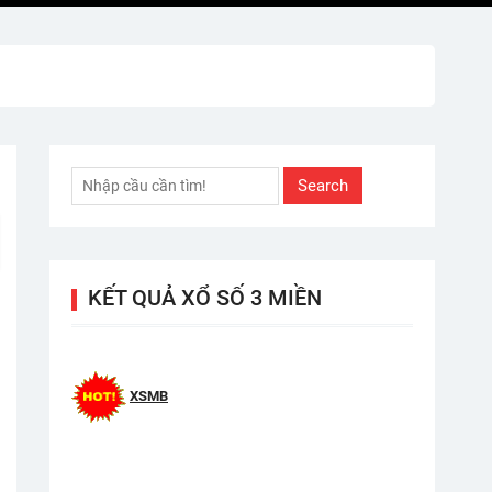
Search
KẾT QUẢ XỔ SỐ 3 MIỀN
XSMB