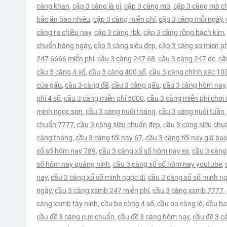
càng khan
,
cặp 3 càng là gì
,
cặp 3 càng mb
,
cặp 3 càng mb c
bắc ăn bao nhiêu
,
cặp 3 càng miễn phí
,
cặp 3 càng mỗi ngày
,
càng ra chiều nay
,
cặp 3 càng rbk
,
cặp 3 càng rồng bạch kim
,
chuẩn hàng ngày
,
cặp 3 càng siêu đẹp
,
cặp 3 càng so mien ph
247 6666 miễn phí
,
cầu 3 càng 247 68
,
cầu 3 càng 247 de
,
cầ
cầu 3 càng 4 số
,
cầu 3 càng 400 số
,
cầu 3 càng chính xác 100
của gấu
,
cầu 3 càng đề
,
cầu 3 càng gấu
,
cầu 3 càng hôm nay
phí 4 số
,
cầu 3 càng miễn phí 5000
,
cầu 3 càng miễn phí chơi
minh ngọc sơn
,
cầu 3 càng nuôi tháng
,
cầu 3 càng nuôi tuần
chuẩn 7777
,
cầu 3 càng siêu chuẩn đẹp
,
cầu 3 càng siêu chu
càng tháng
,
cầu 3 càng tối nay 67
,
cầu 3 càng tối nay giá ba
xổ số hôm nay 789
,
cầu 3 càng xổ số hôm nay ex
,
cầu 3 càng
số hôm nay quảng ninh
,
cầu 3 càng xổ số hôm nay youtube
,
nay
,
cầu 3 càng xổ số minh ngọc đi
,
cầu 3 càng xổ số minh n
ngày
,
cầu 3 càng xsmb 247 miễn phí
,
cầu 3 càng xsmb 7777
,
càng xsmb tây ninh
,
cầu ba càng 4 số
,
cầu ba càng lô
,
cầu ba
cầu đề 3 càng cực chuẩn
,
cầu đề 3 càng hôm nay
,
cầu đề 3 c