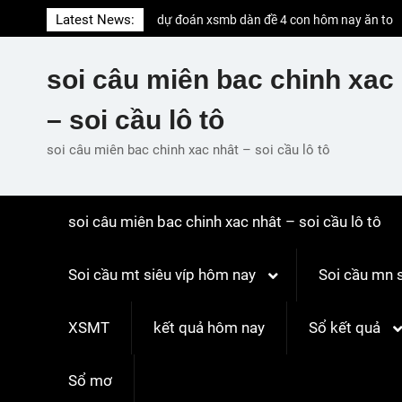
Skip
Latest News:
dự đoán xsmb dàn đề 4 con hôm nay ăn to
to
dự đoán xsmb dàn đề 6 con hôm nay ăn to
content
dự đoán xsmb dàn đề 8 con hôm nay ăn to
soi câu miên bac chinh xac
– soi cầu lô tô
soi câu miên bac chinh xac nhât – soi cầu lô tô
soi câu miên bac chinh xac nhât – soi cầu lô tô
Soi cầu mt siêu víp hôm nay
Soi cầu mn 
XSMT
kết quả hôm nay
Sổ kết quả
Sổ mơ