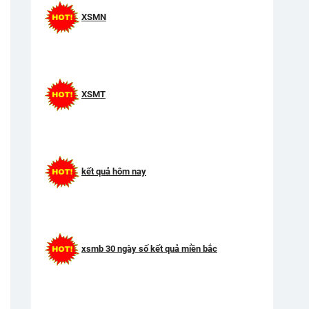
XSMN
XSMT
kết quả hôm nay
xsmb 30 ngày số kết quả miền bắc