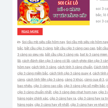
soi 3 c
bắc, lô
soi 3 c
READ MORE
Soi cầu mb siêu cấp hôm nay
,
Soi cầu mb siêu víp hôm na
bắc
,
bắt cầu cặp 3 càng
,
bắt cầu cặp 3 càng cao cap
,
bắt cầu
3 càng so sieu vip
,
bắt cầu cặp 3 càng vip
,
bat lo 3 cang mien
lãi
,
cách đánh dàn cặp 3 càng có lãi
,
cách ghép dàn cặp 3 cà
hôm nay
,
cách tính 3 càng
,
cách tính 3 càng chuẩn
,
Cách tín
cặp 3 càng miền bắc
,
cách tính cặp 3 càng quay 4
,
cách tính 
càng
,
cách tính tiền cặp 3 càng
,
càng 3 khúc
,
càng cua dì 3
,
c
bao nhiêu
,
cặp 3 càng cao cấp
,
cặp 3 càng cặp số miền bắc
,
cặp 3 càng chuẩn nhất
,
cặp 3 càng dep nhat hom nay
,
cặp 3
hàng ngày chính xác
,
cặp 3 càng hay ra
,
cặp 3 càng hay ra t
hàng ngày
,
cặp 3 càng hay về nhất
,
cặp 3 càng hay ve nhat t