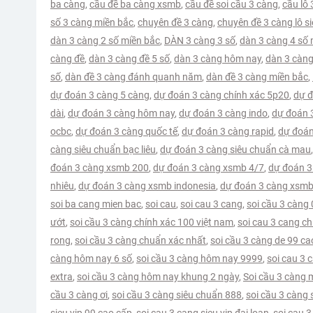
ba càng
,
cầu đề ba càng xsmb
,
cầu đề soi cầu 3 càng
,
cầu lô
số 3 càng miền bắc
,
chuyên đề 3 càng
,
chuyên đề 3 càng lô si
dàn 3 càng 2 số miền bắc
,
DÀN 3 càng 3 số
,
dàn 3 càng 4 số 
càng đề
,
dàn 3 càng đề 5 số
,
dàn 3 càng hôm nay
,
dàn 3 càng
số
,
dàn đề 3 càng đánh quanh năm
,
dàn đề 3 càng miền bắc
,
dự đoán 3 càng 5 càng
,
dự đoán 3 càng chính xác 5p20
,
dự đ
dài
,
dự đoán 3 càng hôm nay
,
dự đoán 3 càng indo
,
dự đoán 
ocbc
,
dự đoán 3 càng quốc tế
,
dự đoán 3 càng rapid
,
dự đoán
càng siêu chuẩn bạc liêu
,
dự đoán 3 càng siêu chuẩn cà mau
đoán 3 càng xsmb 200
,
dự đoán 3 càng xsmb 4/7
,
dự đoán 3
nhiêu
,
dự đoán 3 càng xsmb indonesia
,
dự đoán 3 càng xsmb
soi ba cang mien bac
,
soi cau
,
soi cau 3 cang
,
soi cầu 3 càng
ướt
,
soi cầu 3 càng chính xác 100 việt nam
,
soi cau 3 cang ch
rong
,
soi cầu 3 càng chuẩn xác nhất
,
soi cầu 3 càng de 99 ca
càng hôm nay 6 số
,
soi cầu 3 càng hôm nay 9999
,
soi cau 3 
extra
,
soi cầu 3 càng hôm nay khung 2 ngày
,
Soi cầu 3 càng 
cầu 3 càng ơi
,
soi cầu 3 càng siêu chuẩn 888
,
soi cầu 3 càng 
sieu vip 99 cao cấp
,
soi cau 3 cang sieu vip đai loan
,
soi cau 3