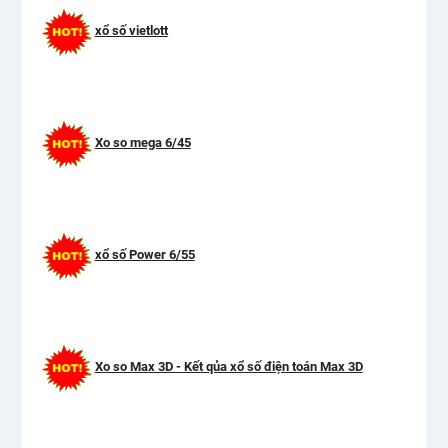
xổ số vietlott
Xo so mega 6/45
xổ số Power 6/55
Xo so Max 3D - Kết qủa xổ số điện toán Max 3D