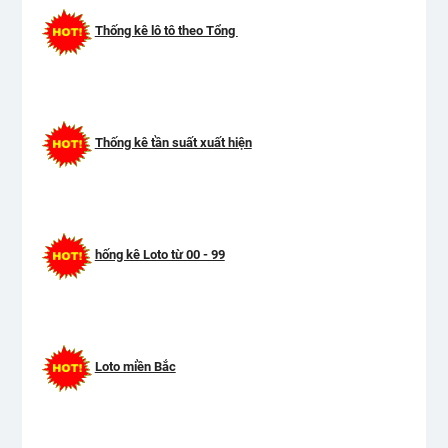
Thống kê lô tô theo Tổng
Thống kê tần suất xuất hiện
hống kê Loto từ 00 - 99
Loto miền Bắc