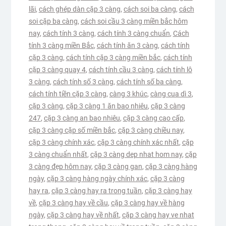
lãi
,
cách ghép dàn cặp 3 càng
,
cách soi ba càng
,
cách
soi cặp ba càng
,
cách soi cầu 3 càng miền bắc hôm
nay
,
cách tính 3 càng
,
cách tính 3 càng chuẩn
,
Cách
tính 3 càng miền Bắc
,
cách tính ăn 3 càng
,
cách tính
cặp 3 càng
,
cách tính cặp 3 càng miền bắc
,
cách tính
cặp 3 càng quay 4
,
cách tính cầu 3 càng
,
cách tính lô
3 càng
,
cách tính số 3 càng
,
cách tính số ba càng
,
cách tính tiền cặp 3 càng
,
càng 3 khúc
,
càng cua dì 3
,
cặp 3 càng
,
cặp 3 càng 1 ăn bao nhiêu
,
cặp 3 càng
247
,
cặp 3 càng an bao nhiêu
,
cặp 3 càng cao cấp
,
cặp 3 càng cặp số miền bắc
,
cặp 3 càng chiều nay
,
cặp 3 càng chính xác
,
cặp 3 càng chính xác nhất
,
cặp
3 càng chuẩn nhất
,
cặp 3 càng dep nhat hom nay
,
cặp
3 càng đẹp hôm nay
,
cặp 3 càng gan
,
cặp 3 càng hàng
ngày
,
cặp 3 càng hàng ngày chính xác
,
cặp 3 càng
hay ra
,
cặp 3 càng hay ra trong tuần
,
cặp 3 càng hay
về
,
cặp 3 càng hay về cầu
,
cặp 3 càng hay về hàng
ngày
,
cặp 3 càng hay về nhất
,
cặp 3 càng hay ve nhat