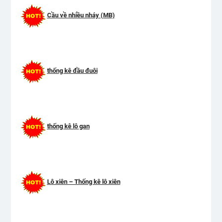
Cầu về nhiều nháy (MB)
thống kê đầu đuôi
thống kê lô gan
Lô xiên – Thống kê lô xiên