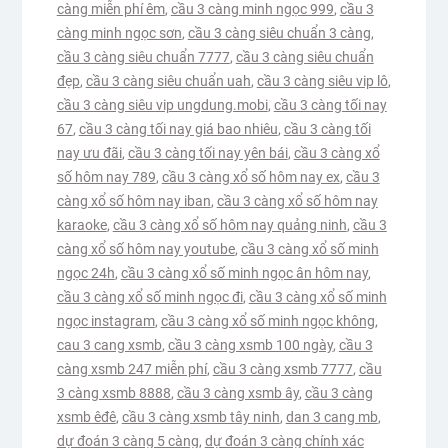
càng miễn phí êm
,
cầu 3 càng minh ngọc 999
,
cầu 3
càng minh ngọc sơn
,
cầu 3 càng siêu chuẩn 3 càng
,
cầu 3 càng siêu chuẩn 7777
,
cầu 3 càng siêu chuẩn
đẹp
,
cầu 3 càng siêu chuẩn uah
,
cầu 3 càng siêu vip lô
,
cầu 3 càng siêu vip ungdung.mobi
,
cầu 3 càng tối nay
67
,
cầu 3 càng tối nay giá bao nhiêu
,
cầu 3 càng tối
nay ưu đãi
,
cầu 3 càng tối nay yên bái
,
cầu 3 càng xổ
số hôm nay 789
,
cầu 3 càng xổ số hôm nay ex
,
cầu 3
càng xổ số hôm nay iban
,
cầu 3 càng xổ số hôm nay
karaoke
,
cầu 3 càng xổ số hôm nay quảng ninh
,
cầu 3
càng xổ số hôm nay youtube
,
cầu 3 càng xổ số minh
ngọc 24h
,
cầu 3 càng xổ số minh ngọc ân hôm nay
,
cầu 3 càng xổ số minh ngọc đi
,
cầu 3 càng xổ số minh
ngọc instagram
,
cầu 3 càng xổ số minh ngọc không
,
cau 3 cang xsmb
,
cầu 3 càng xsmb 100 ngày
,
cầu 3
càng xsmb 247 miễn phí
,
cầu 3 càng xsmb 7777
,
cầu
3 càng xsmb 8888
,
cầu 3 càng xsmb ây
,
cầu 3 càng
xsmb êđê
,
cầu 3 càng xsmb tây ninh
,
dan 3 cang mb
,
dự đoán 3 càng 5 càng
,
dự đoán 3 càng chính xác