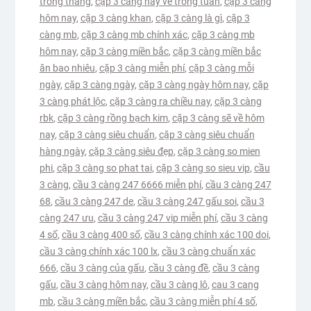
trong thang
,
cặp 3 càng hay về trong tuần
,
cặp 3 càng
hôm nay
,
cặp 3 càng khan
,
cặp 3 càng là gì
,
cặp 3
càng mb
,
cặp 3 càng mb chính xác
,
cặp 3 càng mb
hôm nay
,
cặp 3 càng miền bắc
,
cặp 3 càng miền bắc
ăn bao nhiêu
,
cặp 3 càng miễn phí
,
cặp 3 càng mỗi
ngày
,
cặp 3 càng ngày
,
cặp 3 càng ngày hôm nay
,
cặp
3 càng phát lộc
,
cặp 3 càng ra chiều nay
,
cặp 3 càng
rbk
,
cặp 3 càng rồng bạch kim
,
cặp 3 càng sẽ về hôm
nay
,
cặp 3 càng siêu chuẩn
,
cặp 3 càng siêu chuẩn
hàng ngày
,
cặp 3 càng siêu đẹp
,
cặp 3 càng so mien
phi
,
cặp 3 càng so phat tai
,
cặp 3 càng so sieu vip
,
cầu
3 càng
,
cầu 3 càng 247 6666 miễn phí
,
cầu 3 càng 247
68
,
cầu 3 càng 247 de
,
cầu 3 càng 247 gấu soi
,
cầu 3
càng 247 ưu
,
cầu 3 càng 247 vip miễn phí
,
cầu 3 càng
4 số
,
cầu 3 càng 400 số
,
cầu 3 càng chính xác 100 doi
,
cầu 3 càng chính xác 100 lx
,
cầu 3 càng chuẩn xác
666
,
cầu 3 càng của gấu
,
cầu 3 càng đề
,
cầu 3 càng
gấu
,
cầu 3 càng hôm nay
,
cầu 3 càng lô
,
cau 3 cang
mb
,
cầu 3 càng miền bắc
,
cầu 3 càng miễn phí 4 số
,