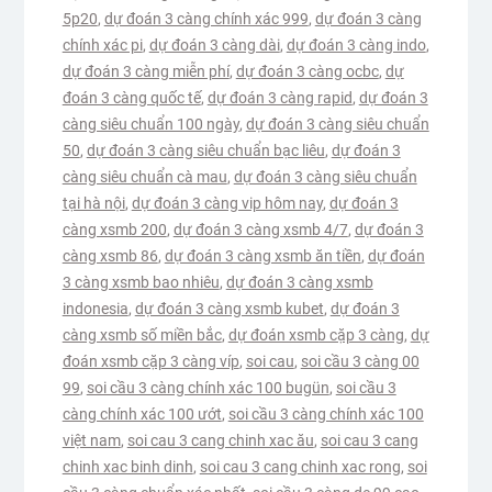
5p20
,
dự đoán 3 càng chính xác 999
,
dự đoán 3 càng
chính xác pi
,
dự đoán 3 càng dài
,
dự đoán 3 càng indo
,
dự đoán 3 càng miễn phí
,
dự đoán 3 càng ocbc
,
dự
đoán 3 càng quốc tế
,
dự đoán 3 càng rapid
,
dự đoán 3
càng siêu chuẩn 100 ngày
,
dự đoán 3 càng siêu chuẩn
50
,
dự đoán 3 càng siêu chuẩn bạc liêu
,
dự đoán 3
càng siêu chuẩn cà mau
,
dự đoán 3 càng siêu chuẩn
tại hà nội
,
dự đoán 3 càng vip hôm nay
,
dự đoán 3
càng xsmb 200
,
dự đoán 3 càng xsmb 4/7
,
dự đoán 3
càng xsmb 86
,
dự đoán 3 càng xsmb ăn tiền
,
dự đoán
3 càng xsmb bao nhiêu
,
dự đoán 3 càng xsmb
indonesia
,
dự đoán 3 càng xsmb kubet
,
dự đoán 3
càng xsmb số miền bắc
,
dự đoán xsmb cặp 3 càng
,
dự
đoán xsmb cặp 3 càng víp
,
soi cau
,
soi cầu 3 càng 00
99
,
soi cầu 3 càng chính xác 100 bugün
,
soi cầu 3
càng chính xác 100 ướt
,
soi cầu 3 càng chính xác 100
việt nam
,
soi cau 3 cang chinh xac ău
,
soi cau 3 cang
chinh xac binh dinh
,
soi cau 3 cang chinh xac rong
,
soi