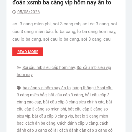
đoán xsmb ba càng víp hôm nay ăn to
05/08/2026
soi 3 cang mien phi, soi 3 cang mb, soi de 3 cang, soi
cầu 3 càng miền bắc, lô ba càng, lo ba cang hom nay,
cau lo ba cang, soi cau lo ba cang, soi 3 cang, cau
READ MORE
Soi cầu mb siêu cấp hôm nay
,
Soi cầu mb siêu víp
hôm nay
ba càng víp hôm nay ăn to
,
bảng thống kê soi cầu
3 càng miền bắc
,
bắt cầu cặp 3 càng
,
bắt cầu cặp 3
càng cao cap
,
bắt cầu cặp 3 càng sieu chính xác
,
bắt
cầu cặp 3 càng so mien phí
,
bắt cầu cặp 3 càng so
sieu vip
,
bắt cầu cặp 3 càng vip
,
bat lo 3 cang mien
bac
,
cách ăn ba càng
,
Cách đánh cặp 3 càng
,
cách
đánh cặp 3 càng có lãi
,
cách đánh dàn cặp 3 càng có