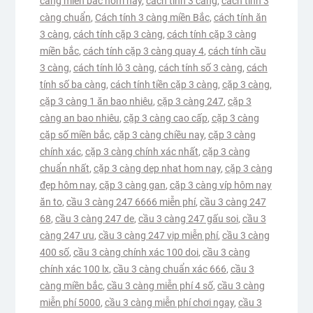
càng miền bắc hôm nay
,
cách tính 3 càng
,
cách tính 3
càng chuẩn
,
Cách tính 3 càng miền Bắc
,
cách tính ăn
3 càng
,
cách tính cặp 3 càng
,
cách tính cặp 3 càng
miền bắc
,
cách tính cặp 3 càng quay 4
,
cách tính cầu
3 càng
,
cách tính lô 3 càng
,
cách tính số 3 càng
,
cách
tính số ba càng
,
cách tính tiền cặp 3 càng
,
cặp 3 càng
,
cặp 3 càng 1 ăn bao nhiêu
,
cặp 3 càng 247
,
cặp 3
càng an bao nhiêu
,
cặp 3 càng cao cấp
,
cặp 3 càng
cặp số miền bắc
,
cặp 3 càng chiều nay
,
cặp 3 càng
chính xác
,
cặp 3 càng chính xác nhất
,
cặp 3 càng
chuẩn nhất
,
cặp 3 càng dep nhat hom nay
,
cặp 3 càng
đẹp hôm nay
,
cặp 3 càng gan
,
cặp 3 càng víp hôm nay
ăn to
,
cầu 3 càng 247 6666 miễn phí
,
cầu 3 càng 247
68
,
cầu 3 càng 247 de
,
cầu 3 càng 247 gấu soi
,
cầu 3
càng 247 ưu
,
cầu 3 càng 247 vip miễn phí
,
cầu 3 càng
400 số
,
cầu 3 càng chính xác 100 doi
,
cầu 3 càng
chính xác 100 lx
,
cầu 3 càng chuẩn xác 666
,
cầu 3
càng miền bắc
,
cầu 3 càng miễn phí 4 số
,
cầu 3 càng
miễn phí 5000
,
cầu 3 càng miễn phí chơi ngay
,
cầu 3