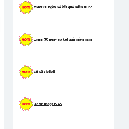
xsmt 30 ngày số kết quả miền trung
xsmn 30 ngày số kết quả miền nam
xổ số vietlott
Xo so mega 6/45