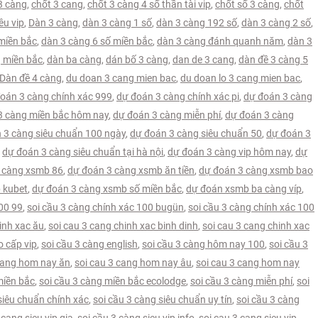
 3 càng
,
chốt 3 cang
,
chốt 3 càng 4 số thần tài vip
,
chốt số 3 càng
,
chốt
êu vip
,
Dàn 3 càng
,
dàn 3 càng 1 số
,
dàn 3 càng 192 số
,
dàn 3 càng 2 số
,
miền bắc
,
dàn 3 càng 6 số miền bắc
,
dàn 3 càng đánh quanh năm
,
dàn 3
 miền bắc
,
dàn ba càng
,
dán bố 3 càng
,
dan de 3 cang
,
dàn đề 3 càng 5
Dàn đề 4 càng
,
du doan 3 cang mien bac
,
du doan lo 3 cang mien bac
,
oán 3 càng chính xác 999
,
dự đoán 3 càng chính xác pi
,
dự đoán 3 càng
3 càng miền bắc hôm nay
,
dự đoán 3 càng miễn phí
,
dự đoán 3 càng
 3 càng siêu chuẩn 100 ngày
,
dự đoán 3 càng siêu chuẩn 50
,
dự đoán 3
,
dự đoán 3 càng siêu chuẩn tại hà nội
,
dự đoán 3 càng vip hôm nay
,
dự
 càng xsmb 86
,
dự đoán 3 càng xsmb ăn tiền
,
dự đoán 3 càng xsmb bao
 kubet
,
dự đoán 3 càng xsmb số miền bắc
,
dự đoán xsmb ba càng víp
,
 00 99
,
soi cầu 3 càng chính xác 100 bugün
,
soi cầu 3 càng chính xác 100
inh xac ău
,
soi cau 3 cang chinh xac binh dinh
,
soi cau 3 cang chinh xac
o cấp vip
,
soi cầu 3 càng english
,
soi cầu 3 càng hôm nay 100
,
soi cầu 3
cang hom nay ăn
,
soi cau 3 cang hom nay âu
,
soi cau 3 cang hom nay
miền bắc
,
soi cầu 3 càng miền bắc ecolodge
,
soi cầu 3 càng miễn phí
,
soi
siêu chuẩn chính xác
,
soi cầu 3 càng siêu chuẩn uy tín
,
soi cầu 3 càng
 cang sieu vip gia
,
soi cầu 3 càng sieu vip info
,
soi cau 3 cang sieu vip