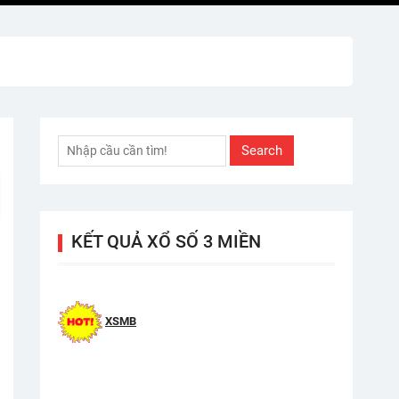
Search
KẾT QUẢ XỔ SỐ 3 MIỀN
XSMB