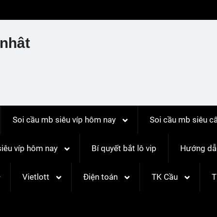
 nhât
Soi cầu mb siêu víp hôm nay
Soi cầu mb siêu c
siêu víp hôm nay
Bí quyết bắt lô vip
Hướng dẫn
Vietlott
Điện toán
TK Cầu
T