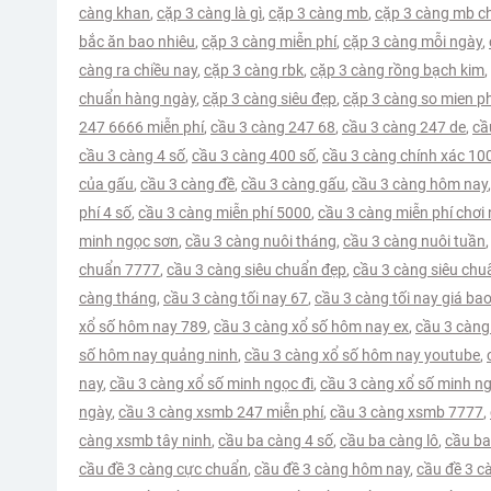
càng khan
,
cặp 3 càng là gì
,
cặp 3 càng mb
,
cặp 3 càng mb c
bắc ăn bao nhiêu
,
cặp 3 càng miễn phí
,
cặp 3 càng mỗi ngày
,
càng ra chiều nay
,
cặp 3 càng rbk
,
cặp 3 càng rồng bạch kim
,
chuẩn hàng ngày
,
cặp 3 càng siêu đẹp
,
cặp 3 càng so mien ph
247 6666 miễn phí
,
cầu 3 càng 247 68
,
cầu 3 càng 247 de
,
cầ
cầu 3 càng 4 số
,
cầu 3 càng 400 số
,
cầu 3 càng chính xác 100
của gấu
,
cầu 3 càng đề
,
cầu 3 càng gấu
,
cầu 3 càng hôm nay
phí 4 số
,
cầu 3 càng miễn phí 5000
,
cầu 3 càng miễn phí chơi
minh ngọc sơn
,
cầu 3 càng nuôi tháng
,
cầu 3 càng nuôi tuần
chuẩn 7777
,
cầu 3 càng siêu chuẩn đẹp
,
cầu 3 càng siêu chu
càng tháng
,
cầu 3 càng tối nay 67
,
cầu 3 càng tối nay giá ba
xổ số hôm nay 789
,
cầu 3 càng xổ số hôm nay ex
,
cầu 3 càng
số hôm nay quảng ninh
,
cầu 3 càng xổ số hôm nay youtube
,
nay
,
cầu 3 càng xổ số minh ngọc đi
,
cầu 3 càng xổ số minh n
ngày
,
cầu 3 càng xsmb 247 miễn phí
,
cầu 3 càng xsmb 7777
,
càng xsmb tây ninh
,
cầu ba càng 4 số
,
cầu ba càng lô
,
cầu ba
cầu đề 3 càng cực chuẩn
,
cầu đề 3 càng hôm nay
,
cầu đề 3 c