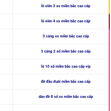
lô xiên 3 xs miền bắc cao cấp
lô xiên 4 xs miền bắc cao cấp
3 càng xs miền bắc cao cấp
3 càng 2 số miền bắc cao cấp
lô 10 số miền bắc cao cấp víp
đề đầu đuôi miền bắc cao cấp
dàn đề 8 số xs miền bắc cao cấp