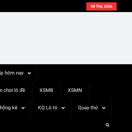
08 Th6, 2026
ấp hôm nay
 chơi lô đề
XSMB
XSMN
hống kê
KQ Lô tô
Quay thử