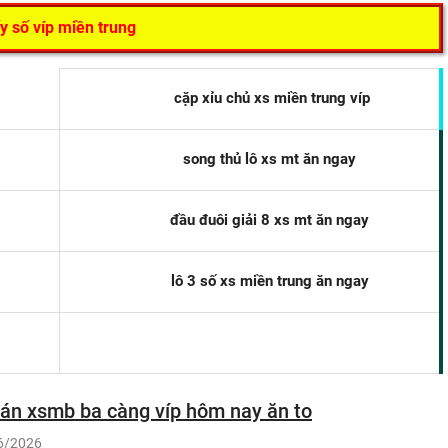
ấy số víp miền trung
cặp xỉu chủ xs miền trung víp
song thủ lô xs mt ăn ngay
đầu đuôi giải 8 xs mt ăn ngay
lô 3 số xs miền trung ăn ngay
án xsmb ba càng víp hôm nay ăn to
6/2026