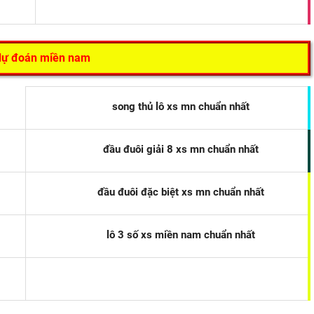
 dự đoán miền nam
song thủ lô xs mn chuẩn nhất
đầu đuôi giải 8 xs mn chuẩn nhất
đầu đuôi đặc biệt xs mn chuẩn nhất
lô 3 số xs miền nam chuẩn nhất