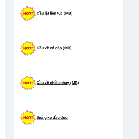
Cầu lật liên tục (MB)
Cầu về cả cặp (MB)
Cầu về nhiều nháy (MB)
thống kê đầu đuôi