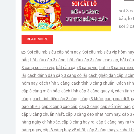
soi 3 c
bắc, lô
soi 3 c
READ MORE
Soi cầu mb siêu cấp hôm nay
,
Soi cầu mb siêu víp hôm na
bắc
,
bắt cầu cặp 3 càng
,
bắt cầu cặp 3 càng cao cap
,
bắt cầu
3 càng so sieu vip
,
bắt cầu cặp 3 càng vip
,
bat lo 3 cang mien
lãi
,
cách đánh dàn cặp 3 càng có lãi
,
cách ghép dàn cặp 3 cà
hôm nay
,
cách tính 3 càng
,
cách tính 3 càng chuẩn
,
Cách tín
cặp 3 càng miền bắc
,
cách tính cặp 3 càng quay 4
,
cách tính 
càng
,
cách tính tiền cặp 3 càng
,
càng 3 khúc
,
càng cua dì 3
,
c
bao nhiêu
,
cặp 3 càng cao cấp
,
cặp 3 càng cặp số miền bắc
,
cặp 3 càng chuẩn nhất
,
cặp 3 càng dep nhat hom nay
,
cặp 3
hàng ngày chính xác
,
cặp 3 càng hay ra
,
cặp 3 càng hay ra t
hàng ngày
,
cặp 3 càng hay về nhất
,
cặp 3 càng hay ve nhat t