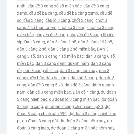
nhất
,
cầu đề 3 càng xổ số miền bắc
,
cầu đề 3 càng
xsmb
,
cầu đề ba càng
,
cầu đề ba càng xsmb
,
cầu đề
soi cầu 3 càng
,
cầu lô 3 càng
,
chốt 3 cang
,
chốt 3
càng 4 số thần tài vip
,
chốt số 3 càng
,
chốt số 3 càng
miền bắc
,
chuyên đề 3 càng
,
chuyên đề 3 càng lô siêu
vip
,
Dàn 3 càng
,
dàn 3 càng 1 số
,
dàn 3 càng 192 số
,
dàn 3 càng 2 số
,
dàn 3 càng 2 số miền bắc
,
DÀN 3
càng 3 số
,
dàn 3 càng 4 số miền bắc
,
dàn 3 càng 6 số
miền bắc
,
dàn 3 càng đánh quanh năm
,
dàn 3 càng
đề
,
dàn 3 càng đề 5 số
,
dàn 3 càng hôm nay
,
dàn 3
càng miền bắc
,
dàn ba càng
,
dán bố 3 càng
,
dan de 3
cang
,
dàn đề 3 càng 5 số
,
dàn đề 3 càng đánh quanh
năm
,
dàn đề 3 càng miền bắc
,
Dàn đề 4 càng
,
du doan
3 cang mien bac
,
du doan lo 3 cang mien bac
,
dự đoán
3 càng 5 càng
,
dự đoán 3 càng chính xác 5p20
,
dự
đoán 3 càng chính xác 999
,
dự đoán 3 càng chính xác
pi
,
dự đoán 3 càng dài
,
dự đoán 3 càng hôm nay
,
dự
đoán 3 càng indo
,
dự đoán 3 càng miền bắc hôm nay
,