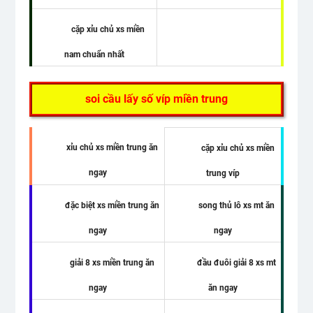
cặp xỉu chủ xs miền
nam chuẩn nhất
soi cầu lấy số víp miền trung
xỉu chủ xs miền trung ăn
cặp xỉu chủ xs miền
ngay
trung víp
đặc biệt xs miền trung ăn
song thủ lô xs mt ăn
ngay
ngay
giải 8 xs miền trung ăn
đầu đuôi giải 8 xs mt
ngay
ăn ngay