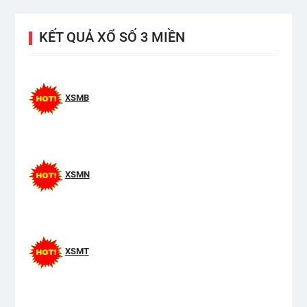
KẾT QUẢ XỔ SỐ 3 MIỀN
XSMB
XSMN
XSMT