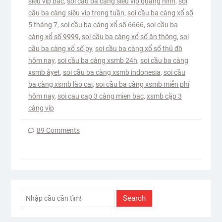
siêu vip bắc
,
soi cầu ba càng siêu vip quảng ninh
,
soi
cầu ba càng siêu vip trong tuần
,
soi cầu ba càng xổ số
5 tháng 7
,
soi cầu ba càng xổ số 6666
,
soi cầu ba
càng xổ số 9999
,
soi cầu ba càng xổ số ăn thông
,
soi
cầu ba càng xổ số py
,
soi cầu ba càng xổ số thủ đô
hôm nay
,
soi cầu ba càng xsmb 24h
,
soi cầu ba càng
xsmb âyet
,
soi cầu ba càng xsmb indonesia
,
soi cầu
ba càng xsmb lào cai
,
soi cầu ba càng xsmb miễn phí
hôm nay
,
soi cau cap 3 càng mien bac
,
xsmb cặp 3
càng víp
89 Comments
Search