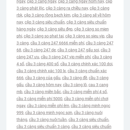
ngày
,
cặp 3 càng ngày
,
cặp 3 càng ngày hôm nay
,
cặp
3 càng phát lộc
,
cặp 3 càng ra chiều nay
,
cặp 3 càng
rbk
,
cặp 3 càng rồng bạch kim
,
cặp 3 càng sẽ về hôm
nay
,
cặp 3 càng siêu chuẩn
,
cặp 3 càng siêu chuẩn
hàng ngày
,
cặp 3 càng siêu đẹp
,
cặp 3 càng so mien
phi
,
cặp 3 càng so phat tai
,
cặp 3 càng so sieu vip
,
cầu
3 càng
,
cầu 3 càng 247 6666 miễn phí
,
cầu 3 càng 247
68
,
cầu 3 càng 247 de
,
cầu 3 càng 247 gấu soi
,
cầu 3
càng 247 ưu
,
cầu 3 càng 247 vip miễn phí
,
cầu 3 càng
4 số
,
cầu 3 càng 400 số
,
cầu 3 càng chính xác 100 doi
,
cầu 3 càng chính xác 100 lx
,
cầu 3 càng chuẩn xác
666
,
cầu 3 càng của gấu
,
cầu 3 càng đề
,
cầu 3 càng
gấu
,
cầu 3 càng hôm nay
,
cầu 3 càng lô
,
cau 3 cang
mb
,
cầu 3 càng miền bắc
,
cầu 3 càng miễn phí 4 số
,
cầu 3 càng miễn phí 5000
,
cầu 3 càng miễn phí chơi
ngay
,
cầu 3 càng miễn phí êm
,
cầu 3 càng minh ngọc
999
,
cầu 3 càng minh ngọc sơn
,
cầu 3 càng nuôi
tháng
,
cầu 3 càng nuôi tuần
,
cầu 3 càng siêu chuẩn
,
cầu 3 càng siêu chuẩn 3 càng
,
cầu 3 càng siêu chuẩn