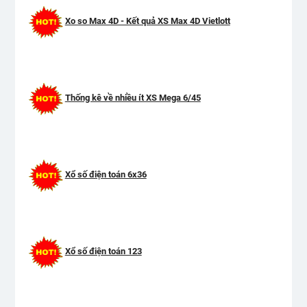
Xo so Max 4D - Kết quả XS Max 4D Vietlott
Thống kê về nhiều ít XS Mega 6/45
Xổ số điện toán 6x36
Xổ số điện toán 123