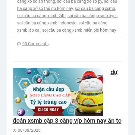
càng xổ số ăn thông
,
soi cầu ba càng xổ số py
,
soi cầu
ba càng xổ số thủ đô hôm nay
,
soi cau ba cang xsmb
,
soi cầu ba càng xsmb 24h
,
soi cầu ba càng xsmb âyet
,
soi cầu ba càng xsmb indonesia
,
soi cầu ba càng
xsmb lào cai
,
soi cầu ba càng xsmb miễn phí hôm nay
90 Comments
dự
đoán xsmb cặp 3 càng víp hôm nay ăn to
08/08/2026