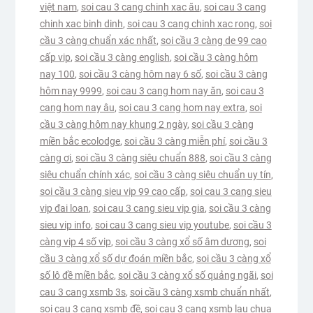
việt nam
,
soi cau 3 cang chinh xac ău
,
soi cau 3 cang
chinh xac binh dinh
,
soi cau 3 cang chinh xac rong
,
soi
cầu 3 càng chuẩn xác nhất
,
soi cầu 3 càng de 99 cao
cấp vip
,
soi cầu 3 càng english
,
soi cầu 3 càng hôm
nay 100
,
soi cầu 3 càng hôm nay 6 số
,
soi cầu 3 càng
hôm nay 9999
,
soi cau 3 cang hom nay ăn
,
soi cau 3
cang hom nay âu
,
soi cau 3 cang hom nay extra
,
soi
cầu 3 càng hôm nay khung 2 ngày
,
soi cầu 3 càng
miền bắc ecolodge
,
soi cầu 3 càng miễn phí
,
soi cầu 3
càng ơi
,
soi cầu 3 càng siêu chuẩn 888
,
soi cầu 3 càng
siêu chuẩn chính xác
,
soi cầu 3 càng siêu chuẩn uy tín
,
soi cầu 3 càng sieu vip 99 cao cấp
,
soi cau 3 cang sieu
vip đai loan
,
soi cau 3 cang sieu vip gia
,
soi cầu 3 càng
sieu vip info
,
soi cau 3 cang sieu vip youtube
,
soi cầu 3
càng vip 4 số vip
,
soi cầu 3 càng xổ số âm dương
,
soi
cầu 3 càng xổ số dự đoán miền bắc
,
soi cầu 3 càng xổ
số lô đề miền bắc
,
soi cầu 3 càng xổ số quảng ngãi
,
soi
cau 3 cang xsmb 3s
,
soi cầu 3 càng xsmb chuẩn nhất
,
soi cau 3 cang xsmb đề
,
soi cau 3 cang xsmb lau chua