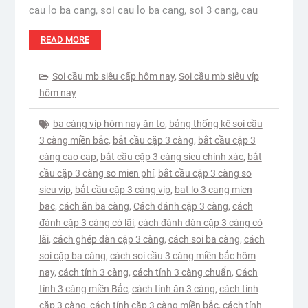
cau lo ba cang, soi cau lo ba cang, soi 3 cang, cau
READ MORE
Soi cầu mb siêu cấp hôm nay
,
Soi cầu mb siêu víp
hôm nay
ba càng víp hôm nay ăn to
,
bảng thống kê soi cầu
3 càng miền bắc
,
bắt cầu cặp 3 càng
,
bắt cầu cặp 3
càng cao cap
,
bắt cầu cặp 3 càng sieu chính xác
,
bắt
cầu cặp 3 càng so mien phí
,
bắt cầu cặp 3 càng so
sieu vip
,
bắt cầu cặp 3 càng vip
,
bat lo 3 cang mien
bac
,
cách ăn ba càng
,
Cách đánh cặp 3 càng
,
cách
đánh cặp 3 càng có lãi
,
cách đánh dàn cặp 3 càng có
lãi
,
cách ghép dàn cặp 3 càng
,
cách soi ba càng
,
cách
soi cặp ba càng
,
cách soi cầu 3 càng miền bắc hôm
nay
,
cách tính 3 càng
,
cách tính 3 càng chuẩn
,
Cách
tính 3 càng miền Bắc
,
cách tính ăn 3 càng
,
cách tính
cặp 3 càng
,
cách tính cặp 3 càng miền bắc
,
cách tính