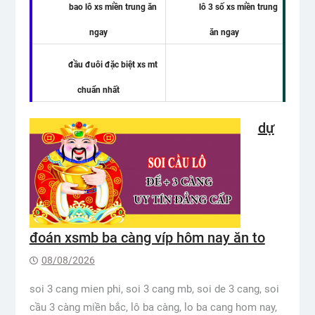
bao lô xs miền trung ăn
lô 3 số xs miền trung
ngay
ăn ngay
đầu đuôi đặc biệt xs mt
chuẩn nhất
dự
đoán xsmb ba càng víp hôm nay ăn to
08/08/2026
soi 3 cang mien phi, soi 3 cang mb, soi de 3 cang, soi
cầu 3 càng miền bắc, lô ba càng, lo ba cang hom nay,