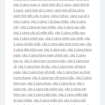
cặp 3 càng quay 4
,
cách tính cầu 3 càng
,
cách tính lô
3 càng
,
cách tính số 3 càng
,
cách tính số ba càng
,
cách tính tiền cặp 3 càng
,
càng 3 khúc
,
càng cua dì 3
,
cặp 3 càng
,
cặp 3 càng 1 ăn bao nhiêu
,
cặp 3 càng
247
,
cặp 3 càng an bao nhiêu
,
cặp 3 càng cao cấp
,
cặp 3 càng cặp số miền bắc
,
cặp 3 càng chiều nay
,
cặp 3 càng chính xác
,
cặp 3 càng chính xác nhất
,
cặp
3 càng chuẩn nhất
,
cặp 3 càng dep nhat hom nay
,
cặp
3 càng đẹp hôm nay
,
cặp 3 càng gan
,
cặp 3 càng hàng
ngày
,
cặp 3 càng hàng ngày chính xác
,
cặp 3 càng
hay ra
,
cặp 3 càng hay ra trong tuần
,
cặp 3 càng hay
về
,
cặp 3 càng hay về cầu
,
cặp 3 càng hay về hàng
ngày
,
cặp 3 càng hay về nhất
,
cặp 3 càng hay ve nhat
trong thang
,
cặp 3 càng hay về trong tuần
,
cặp 3 càng
hôm nay
,
cặp 3 càng khan
,
cặp 3 càng là gì
,
cặp 3
càng mb
,
cặp 3 càng mb chính xác
,
cặp 3 càng mb
hôm nay
,
cặp 3 càng miền bắc
,
cặp 3 càng miền bắc
ăn bao nhiêu
,
cặp 3 càng miễn phí
,
cặp 3 càng mỗi