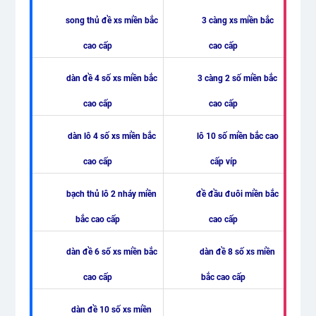
song thủ đề xs miền bắc
3 càng xs miền bắc
cao cấp
cao cấp
dàn đề 4 số xs miền bắc
3 càng 2 số miền bắc
cao cấp
cao cấp
dàn lô 4 số xs miền bắc
lô 10 số miền bắc cao
cao cấp
cấp víp
bạch thủ lô 2 nháy miền
đề đầu đuôi miền bắc
bắc cao cấp
cao cấp
dàn đề 6 số xs miền bắc
dàn đề 8 số xs miền
cao cấp
bắc cao cấp
dàn đề 10 số xs miền