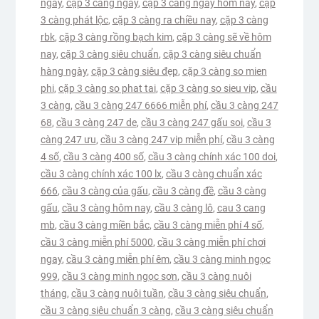
ngày
,
cặp 3 càng ngày
,
cặp 3 càng ngày hôm nay
,
cặp
3 càng phát lộc
,
cặp 3 càng ra chiều nay
,
cặp 3 càng
rbk
,
cặp 3 càng rồng bạch kim
,
cặp 3 càng sẽ về hôm
nay
,
cặp 3 càng siêu chuẩn
,
cặp 3 càng siêu chuẩn
hàng ngày
,
cặp 3 càng siêu đẹp
,
cặp 3 càng so mien
phi
,
cặp 3 càng so phat tai
,
cặp 3 càng so sieu vip
,
cầu
3 càng
,
cầu 3 càng 247 6666 miễn phí
,
cầu 3 càng 247
68
,
cầu 3 càng 247 de
,
cầu 3 càng 247 gấu soi
,
cầu 3
càng 247 ưu
,
cầu 3 càng 247 vip miễn phí
,
cầu 3 càng
4 số
,
cầu 3 càng 400 số
,
cầu 3 càng chính xác 100 doi
,
cầu 3 càng chính xác 100 lx
,
cầu 3 càng chuẩn xác
666
,
cầu 3 càng của gấu
,
cầu 3 càng đề
,
cầu 3 càng
gấu
,
cầu 3 càng hôm nay
,
cầu 3 càng lô
,
cau 3 cang
mb
,
cầu 3 càng miền bắc
,
cầu 3 càng miễn phí 4 số
,
cầu 3 càng miễn phí 5000
,
cầu 3 càng miễn phí chơi
ngay
,
cầu 3 càng miễn phí êm
,
cầu 3 càng minh ngọc
999
,
cầu 3 càng minh ngọc sơn
,
cầu 3 càng nuôi
tháng
,
cầu 3 càng nuôi tuần
,
cầu 3 càng siêu chuẩn
,
cầu 3 càng siêu chuẩn 3 càng
,
cầu 3 càng siêu chuẩn