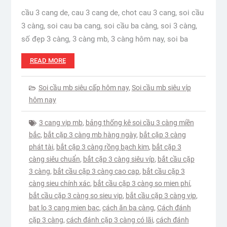
cầu 3 cang de, cau 3 cang de, chot cau 3 cang, soi cầu
3 càng, soi cau ba cang, soi cầu ba càng, soi 3 càng,
số đẹp 3 càng, 3 càng mb, 3 càng hôm nay, soi ba
READ MORE
Soi cầu mb siêu cấp hôm nay
,
Soi cầu mb siêu víp
hôm nay
3 cang vip mb
,
bảng thống kê soi cầu 3 càng miền
bắc
,
bắt cặp 3 càng mb hàng ngày
,
bắt cặp 3 càng
phát tài
,
bắt cặp 3 càng rồng bạch kim
,
bắt cặp 3
càng siêu chuẩn
,
bắt cặp 3 càng siêu víp
,
bắt cầu cặp
3 càng
,
bắt cầu cặp 3 càng cao cap
,
bắt cầu cặp 3
càng sieu chính xác
,
bắt cầu cặp 3 càng so mien phí
,
bắt cầu cặp 3 càng so sieu vip
,
bắt cầu cặp 3 càng vip
,
bat lo 3 cang mien bac
,
cách ăn ba càng
,
Cách đánh
cặp 3 càng
,
cách đánh cặp 3 càng có lãi
,
cách đánh