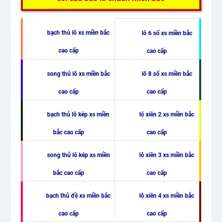
bạch thủ lô xs miền bắc
lô 6 số xs miền bắc
cao cấp
cao cấp
song thủ lô xs miền bắc
lô 8 số xs miền bắc
cao cấp
cao cấp
bạch thủ lô kép xs miền
lô xiên 2 xs miền bắc
bắc cao cấp
cao cấp
song thủ lô kép xs miền
lô xiên 3 xs miền bắc
bắc cao cấp
cao cấp
bạch thủ đề xs miền bắc
lô xiên 4 xs miền bắc
cao cấp
cao cấp