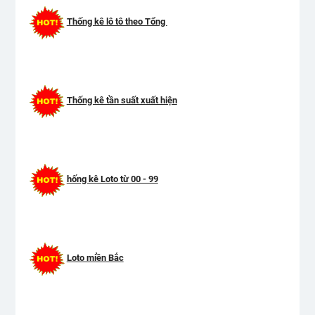
Thống kê lô tô theo Tổng
Thống kê tần suất xuất hiện
hống kê Loto từ 00 - 99
Loto miền Bắc