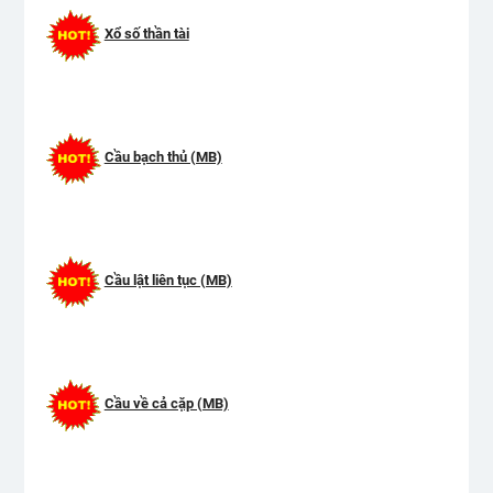
Xổ số thần tài
Cầu bạch thủ (MB)
Cầu lật liên tục (MB)
Cầu về cả cặp (MB)