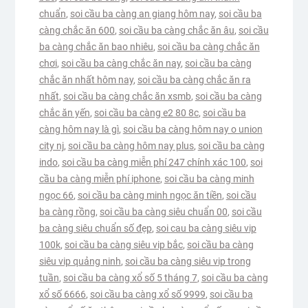
chuẩn
,
soi cầu ba càng an giang hôm nay
,
soi cầu ba
càng chắc ăn 600
,
soi cầu ba càng chắc ăn âu
,
soi cầu
ba càng chắc ăn bao nhiêu
,
soi cầu ba càng chắc ăn
chơi
,
soi cầu ba càng chắc ăn nay
,
soi cầu ba càng
chắc ăn nhất hôm nay
,
soi cầu ba càng chắc ăn ra
nhất
,
soi cầu ba càng chắc ăn xsmb
,
soi cầu ba càng
chắc ăn yến
,
soi cầu ba càng e2 80 8c
,
soi cầu ba
càng hôm nay là gì
,
soi cầu ba càng hôm nay o union
city nj
,
soi cầu ba càng hôm nay plus
,
soi cầu ba càng
indo
,
soi cầu ba càng miễn phí 247 chính xác 100
,
soi
cầu ba càng miễn phí iphone
,
soi cầu ba càng minh
ngọc 66
,
soi cầu ba càng minh ngọc ăn tiền
,
soi cầu
ba càng rồng
,
soi cầu ba càng siêu chuẩn 00
,
soi cầu
ba càng siêu chuẩn số đẹp
,
soi cau ba càng siêu vip
100k
,
soi cầu ba càng siêu vip bắc
,
soi cầu ba càng
siêu vip quảng ninh
,
soi cầu ba càng siêu vip trong
tuần
,
soi cầu ba càng xổ số 5 tháng 7
,
soi cầu ba càng
xổ số 6666
,
soi cầu ba càng xổ số 9999
,
soi cầu ba