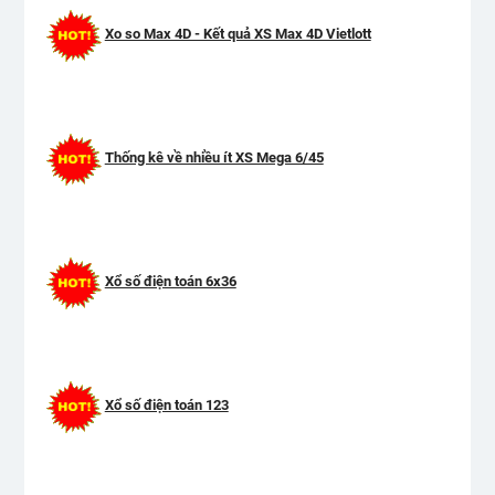
Xo so Max 4D - Kết quả XS Max 4D Vietlott
Thống kê về nhiều ít XS Mega 6/45
Xổ số điện toán 6x36
Xổ số điện toán 123