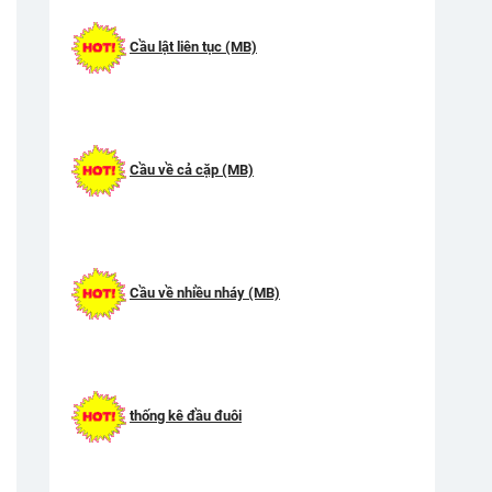
Cầu lật liên tục (MB)
Cầu về cả cặp (MB)
Cầu về nhiều nháy (MB)
thống kê đầu đuôi