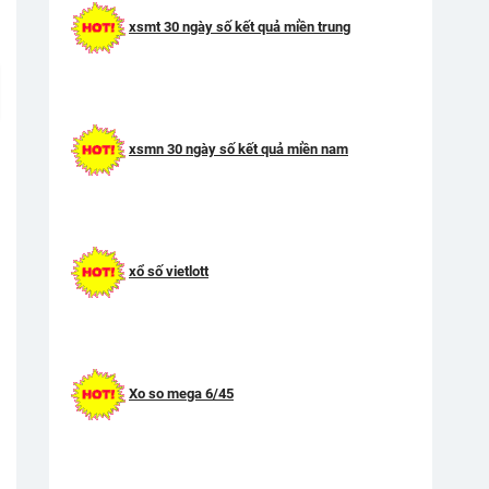
xsmt 30 ngày số kết quả miền trung
xsmn 30 ngày số kết quả miền nam
xổ số vietlott
Xo so mega 6/45