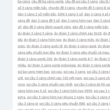
ba càng
,
cầu đề ba càng xsmb
,
cầu đề soi cầu 3 càng
,
cầu lô
số 3 càng miền bắc
,
chuyên đề 3 càng
,
chuyên đề 3 càng lô si
dàn 3 càng 2 số miền bắc
,
DÀN 3 càng 3 số
,
dàn 3 càng 4 số 
càng đề
,
dàn 3 càng đề 5 số
,
dàn 3 càng hôm nay
,
dàn 3 càng
số
,
dàn đề 3 càng đánh quanh năm
,
dàn đề 3 càng miền bắc
,
dự đoán 3 càng 5 càng
,
dự đoán 3 càng chính xác 5p20
,
dự đ
dài
,
dự đoán 3 càng hôm nay
,
dự đoán 3 càng indo
,
dự đoán 
ocbc
,
dự đoán 3 càng quốc tế
,
dự đoán 3 càng rapid
,
dự đoán
càng siêu chuẩn bạc liêu
,
dự đoán 3 càng siêu chuẩn cà mau
đoán 3 càng xsmb 200
,
dự đoán 3 càng xsmb 4/7
,
dự đoán 3
nhiêu
,
dự đoán 3 càng xsmb indonesia
,
dự đoán 3 càng xsmb
soi ba cang mien bac
,
soi cau
,
soi cau 3 cang
,
soi cầu 3 càng
ướt
,
soi cầu 3 càng chính xác 100 việt nam
,
soi cau 3 cang ch
rong
,
soi cầu 3 càng chuẩn xác nhất
,
soi cầu 3 càng de 99 ca
càng hôm nay 6 số
,
soi cầu 3 càng hôm nay 9999
,
soi cau 3 
extra
,
soi cầu 3 càng hôm nay khung 2 ngày
,
Soi cầu 3 càng 
cầu 3 càng ơi
,
soi cầu 3 càng siêu chuẩn 888
,
soi cầu 3 càng 
sieu vip 99 cao cấp
,
soi cau 3 cang sieu vip đai loan
,
soi cau 3