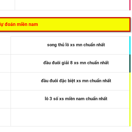
 dự đoán miền nam
song thủ lô xs mn chuẩn nhất
đầu đuôi giải 8 xs mn chuẩn nhất
đầu đuôi đặc biệt xs mn chuẩn nhất
lô 3 số xs miền nam chuẩn nhất