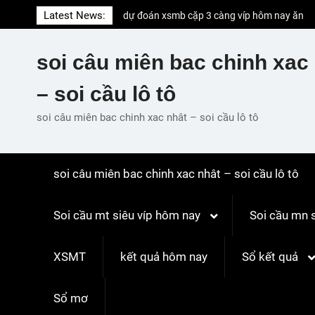
dự đoán xsmb cặp 3 càng víp hôm nay ăn
Skip
Latest News:
to
to
dự đoán xsmb bạch thủ lô kép hôm nay ăn
content
to
soi câu miên bac chinh xac
dự đoán xsmb lô xiên 2 hôm nay ăn to
– soi cầu lô tô
soi câu miên bac chinh xac nhât – soi cầu lô tô
soi câu miên bac chinh xac nhât – soi cầu lô tô
Soi cầu mt siêu víp hôm nay
Soi cầu mn 
XSMT
kết quả hôm nay
Sổ kết quả
Sổ mơ