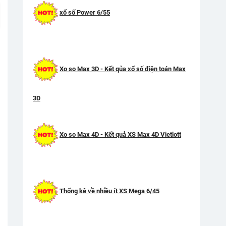
xổ số Power 6/55
Xo so Max 3D - Kết qủa xổ số điện toán Max
3D
Xo so Max 4D - Kết quả XS Max 4D Vietlott
Thống kê về nhiều ít XS Mega 6/45