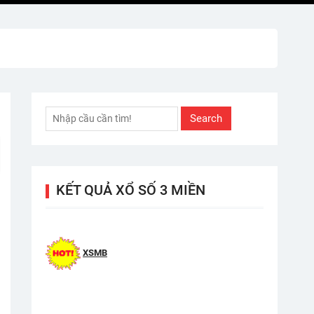
Search
KẾT QUẢ XỔ SỐ 3 MIỀN
XSMB