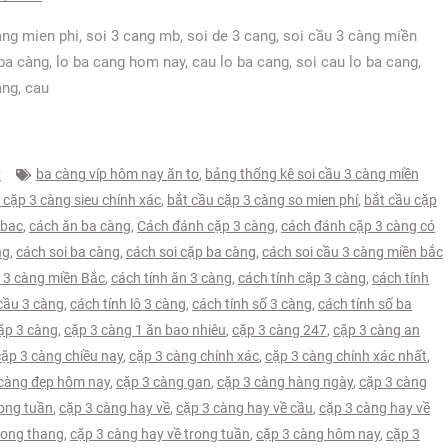
ang mien phi, soi 3 cang mb, soi de 3 cang, soi cầu 3 càng miền
 ba càng, lo ba cang hom nay, cau lo ba cang, soi cau lo ba cang,
ang, cau
y
ba càng víp hôm nay ăn to
,
bảng thống kê soi cầu 3 càng miền
 cặp 3 càng sieu chính xác
,
bắt cầu cặp 3 càng so mien phí
,
bắt cầu cặp
 bac
,
cách ăn ba càng
,
Cách đánh cặp 3 càng
,
cách đánh cặp 3 càng có
ng
,
cách soi ba càng
,
cách soi cặp ba càng
,
cách soi cầu 3 càng miền bắc
h 3 càng miền Bắc
,
cách tính ăn 3 càng
,
cách tính cặp 3 càng
,
cách tính
cầu 3 càng
,
cách tính lô 3 càng
,
cách tính số 3 càng
,
cách tính số ba
ặp 3 càng
,
cặp 3 càng 1 ăn bao nhiêu
,
cặp 3 càng 247
,
cặp 3 càng an
cặp 3 càng chiều nay
,
cặp 3 càng chính xác
,
cặp 3 càng chính xác nhất
,
 càng đẹp hôm nay
,
cặp 3 càng gan
,
cặp 3 càng hàng ngày
,
cặp 3 càng
rong tuần
,
cặp 3 càng hay về
,
cặp 3 càng hay về cầu
,
cặp 3 càng hay về
rong thang
,
cặp 3 càng hay về trong tuần
,
cặp 3 càng hôm nay
,
cặp 3