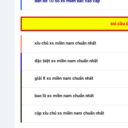
dàn đề 10 số xs miền bắc cao cấp
soi cầu
xỉu chủ xs miền nam chuẩn nhất
đặc biệt xs miền nam chuẩn nhất
giải 8 xs miền nam chuẩn nhất
bao lô xs miền nam chuẩn nhất
cặp xỉu chủ xs miền nam chuẩn nhất