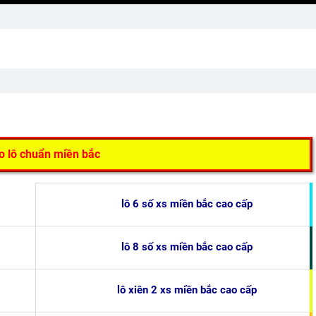
o lô chuẩn miền bắc
lô 6 số xs miền bắc cao cấp
lô 8 số xs miền bắc cao cấp
lô xiên 2 xs miền bắc cao cấp