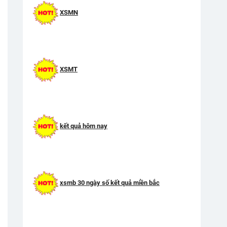
XSMN
XSMT
kết quả hôm nay
xsmb 30 ngày số kết quả miền bắc