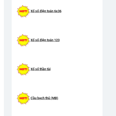
Xổ số điện toán 6x36
Xổ số điện toán 123
Xổ số thần tài
Cầu bạch thủ (MB)