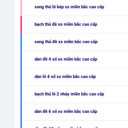
song thủ lô kép xs miền bắc cao cấp
bạch thủ đề xs miền bắc cao cấp
song thủ đề xs miền bắc cao cấp
dàn đề 4 số xs miền bắc cao cấp
dàn lô 4 số xs miền bắc cao cấp
bạch thủ lô 2 nháy miền bắc cao cấp
dàn đề 6 số xs miền bắc cao cấp