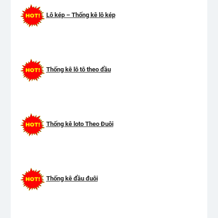
Lô kép – Thống kê lô kép
Thống kê lô tô theo đầu
Thống kê loto Theo Đuôi
Thống kê đầu đuôi