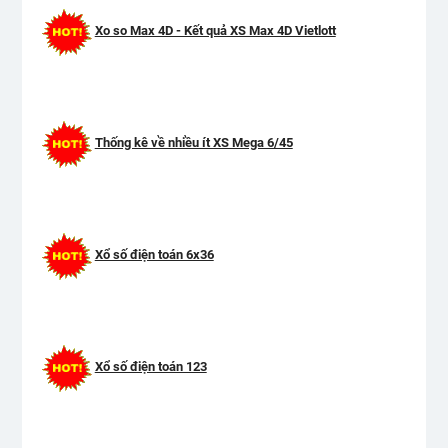
Xo so Max 4D - Kết quả XS Max 4D Vietlott
Thống kê về nhiều ít XS Mega 6/45
Xổ số điện toán 6x36
Xổ số điện toán 123