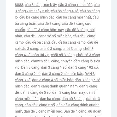
8888
,
cầu 3 càng xsmb ây
,
cầu 3 càng xsmb êđê
,
cầu
3 càng xsmb tây ninh
,
cầu ba càng 4 số
,
cầu ba càng
lô
,
cầu ba càng miền bắc
,
cầu ba càng mới nhất
,
cầu
ba càng tuần
,
cầu đề 3 càng
,
cầu đề 3 càng cực
chuẩn
,
cầu đề 3 càng hôm nay
,
cầu đề 3 càng mới
nhất
,
cầu đề 3 càng xổ số miền bắc
,
cầu đề 3 càng
xsmb
,
cầu đề ba càng
,
cầu đề ba càng xsmb
,
cầu đề
soi cầu 3 càng
,
cầu lô 3 càng
,
chốt 3 cang
,
chốt 3
càng 4 số thần tài vip
,
chốt số 3 càng
,
chốt số 3 càng
miền bắc
,
chuyên đề 3 càng
,
chuyên đề 3 càng lô siêu
vip
,
Dàn 3 càng
,
dàn 3 càng 1 số
,
dàn 3 càng 192 số
,
dàn 3 càng 2 số
,
dàn 3 càng 2 số miền bắc
,
DÀN 3
càng 3 số
,
dàn 3 càng 4 số miền bắc
,
dàn 3 càng 6 số
miền bắc
,
dàn 3 càng đánh quanh năm
,
dàn 3 càng
đề
,
dàn 3 càng đề 5 số
,
dàn 3 càng hôm nay
,
dàn 3
càng miền bắc
,
dàn ba càng
,
dán bố 3 càng
,
dan de 3
cang
,
dàn đề 3 càng 5 số
,
dàn đề 3 càng đánh quanh
năm
,
dàn đề 3 càng miền bắc
,
Dàn đề 4 càng
,
du doan