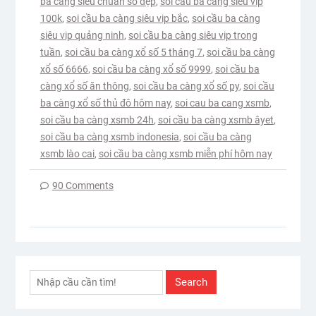
ba càng siêu chuẩn số đẹp
,
soi cau ba càng siêu vip
100k
,
soi cầu ba càng siêu vip bắc
,
soi cầu ba càng
siêu vip quảng ninh
,
soi cầu ba càng siêu vip trong
tuần
,
soi cầu ba càng xổ số 5 tháng 7
,
soi cầu ba càng
xổ số 6666
,
soi cầu ba càng xổ số 9999
,
soi cầu ba
càng xổ số ăn thông
,
soi cầu ba càng xổ số py
,
soi cầu
ba càng xổ số thủ đô hôm nay
,
soi cau ba cang xsmb
,
soi cầu ba càng xsmb 24h
,
soi cầu ba càng xsmb âyet
,
soi cầu ba càng xsmb indonesia
,
soi cầu ba càng
xsmb lào cai
,
soi cầu ba càng xsmb miễn phí hôm nay
90 Comments
Search