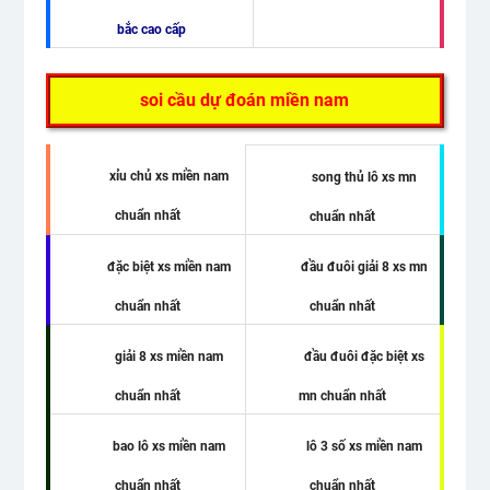
bắc cao cấp
soi cầu dự đoán miền nam
xỉu chủ xs miền nam
song thủ lô xs mn
chuẩn nhất
chuẩn nhất
đặc biệt xs miền nam
đầu đuôi giải 8 xs mn
chuẩn nhất
chuẩn nhất
giải 8 xs miền nam
đầu đuôi đặc biệt xs
chuẩn nhất
mn chuẩn nhất
bao lô xs miền nam
lô 3 số xs miền nam
chuẩn nhất
chuẩn nhất