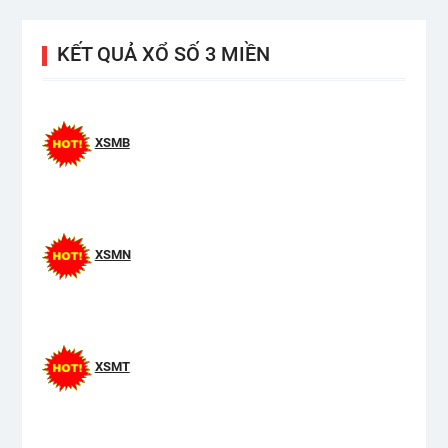
KẾT QUẢ XỔ SỐ 3 MIỀN
XSMB
XSMN
XSMT