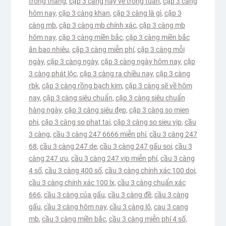
trong thang
,
cặp 3 càng hay về trong tuần
,
cặp 3 càng
hôm nay
,
cặp 3 càng khan
,
cặp 3 càng là gì
,
cặp 3
càng mb
,
cặp 3 càng mb chính xác
,
cặp 3 càng mb
hôm nay
,
cặp 3 càng miền bắc
,
cặp 3 càng miền bắc
ăn bao nhiêu
,
cặp 3 càng miễn phí
,
cặp 3 càng mỗi
ngày
,
cặp 3 càng ngày
,
cặp 3 càng ngày hôm nay
,
cặp
3 càng phát lộc
,
cặp 3 càng ra chiều nay
,
cặp 3 càng
rbk
,
cặp 3 càng rồng bạch kim
,
cặp 3 càng sẽ về hôm
nay
,
cặp 3 càng siêu chuẩn
,
cặp 3 càng siêu chuẩn
hàng ngày
,
cặp 3 càng siêu đẹp
,
cặp 3 càng so mien
phi
,
cặp 3 càng so phat tai
,
cặp 3 càng so sieu vip
,
cầu
3 càng
,
cầu 3 càng 247 6666 miễn phí
,
cầu 3 càng 247
68
,
cầu 3 càng 247 de
,
cầu 3 càng 247 gấu soi
,
cầu 3
càng 247 ưu
,
cầu 3 càng 247 vip miễn phí
,
cầu 3 càng
4 số
,
cầu 3 càng 400 số
,
cầu 3 càng chính xác 100 doi
,
cầu 3 càng chính xác 100 lx
,
cầu 3 càng chuẩn xác
666
,
cầu 3 càng của gấu
,
cầu 3 càng đề
,
cầu 3 càng
gấu
,
cầu 3 càng hôm nay
,
cầu 3 càng lô
,
cau 3 cang
mb
,
cầu 3 càng miền bắc
,
cầu 3 càng miễn phí 4 số
,