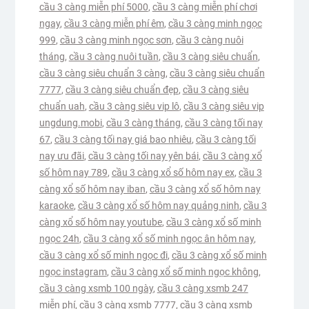
cầu 3 càng miễn phí 5000
,
cầu 3 càng miễn phí chơi
ngay
,
cầu 3 càng miễn phí êm
,
cầu 3 càng minh ngọc
999
,
cầu 3 càng minh ngọc sơn
,
cầu 3 càng nuôi
tháng
,
cầu 3 càng nuôi tuần
,
cầu 3 càng siêu chuẩn
,
cầu 3 càng siêu chuẩn 3 càng
,
cầu 3 càng siêu chuẩn
7777
,
cầu 3 càng siêu chuẩn đẹp
,
cầu 3 càng siêu
chuẩn uah
,
cầu 3 càng siêu vip lô
,
cầu 3 càng siêu vip
ungdung.mobi
,
cầu 3 càng tháng
,
cầu 3 càng tối nay
67
,
cầu 3 càng tối nay giá bao nhiêu
,
cầu 3 càng tối
nay ưu đãi
,
cầu 3 càng tối nay yên bái
,
cầu 3 càng xổ
số hôm nay 789
,
cầu 3 càng xổ số hôm nay ex
,
cầu 3
càng xổ số hôm nay iban
,
cầu 3 càng xổ số hôm nay
karaoke
,
cầu 3 càng xổ số hôm nay quảng ninh
,
cầu 3
càng xổ số hôm nay youtube
,
cầu 3 càng xổ số minh
ngọc 24h
,
cầu 3 càng xổ số minh ngọc ân hôm nay
,
cầu 3 càng xổ số minh ngọc đi
,
cầu 3 càng xổ số minh
ngọc instagram
,
cầu 3 càng xổ số minh ngọc không
,
cầu 3 càng xsmb 100 ngày
,
cầu 3 càng xsmb 247
miễn phí
,
cầu 3 càng xsmb 7777
,
cầu 3 càng xsmb