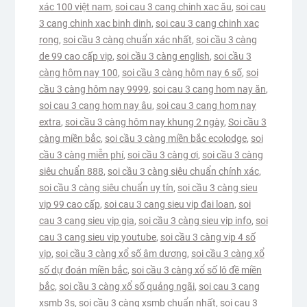
xác 100 việt nam
,
soi cau 3 cang chinh xac ău
,
soi cau
3 cang chinh xac binh dinh
,
soi cau 3 cang chinh xac
rong
,
soi cầu 3 càng chuẩn xác nhất
,
soi cầu 3 càng
de 99 cao cấp vip
,
soi cầu 3 càng english
,
soi cầu 3
càng hôm nay 100
,
soi cầu 3 càng hôm nay 6 số
,
soi
cầu 3 càng hôm nay 9999
,
soi cau 3 cang hom nay ăn
,
soi cau 3 cang hom nay âu
,
soi cau 3 cang hom nay
extra
,
soi cầu 3 càng hôm nay khung 2 ngày
,
Soi cầu 3
càng miền bắc
,
soi cầu 3 càng miền bắc ecolodge
,
soi
cầu 3 càng miễn phí
,
soi cầu 3 càng ơi
,
soi cầu 3 càng
siêu chuẩn 888
,
soi cầu 3 càng siêu chuẩn chính xác
,
soi cầu 3 càng siêu chuẩn uy tín
,
soi cầu 3 càng sieu
vip 99 cao cấp
,
soi cau 3 cang sieu vip đai loan
,
soi
cau 3 cang sieu vip gia
,
soi cầu 3 càng sieu vip info
,
soi
cau 3 cang sieu vip youtube
,
soi cầu 3 càng vip 4 số
vip
,
soi cầu 3 càng xổ số âm dương
,
soi cầu 3 càng xổ
số dự đoán miền bắc
,
soi cầu 3 càng xổ số lô đề miền
bắc
,
soi cầu 3 càng xổ số quảng ngãi
,
soi cau 3 cang
xsmb 3s
,
soi cầu 3 càng xsmb chuẩn nhất
,
soi cau 3