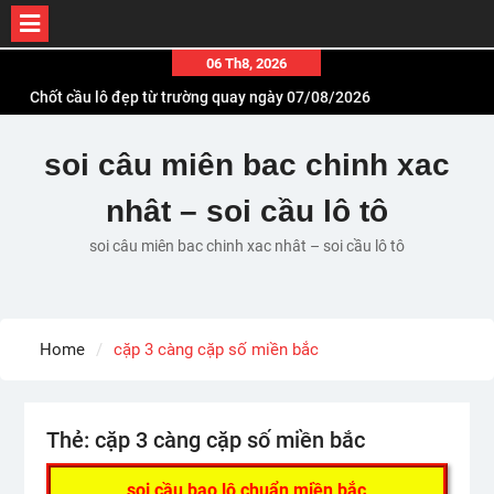
Skip
06 Th8, 2026
to
Chốt cầu lô đẹp từ trường quay ngày 07/08/2026
content
Lô xiên đẹp nhất hôm nay – chuyên gia chốt số lô
xiên đẹp nhất ngày 07/08/2026
soi câu miên bac chinh xac
Soi bạch thủ đề miền bắc hôm nay chính xác nhất
nhât – soi cầu lô tô
ngày 07/08/2026
soi câu miên bac chinh xac nhât – soi cầu lô tô
Home
cặp 3 càng cặp số miền bắc
Thẻ:
cặp 3 càng cặp số miền bắc
soi cầu bao lô chuẩn miền bắc