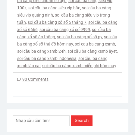
ba càng siêu chuẩn số đẹp
,
soi cau ba càng siêu vip
100k
,
soi cầu ba càng siêu vip bắc
,
soi cầu ba càng
siêu vip quảng ninh
,
soi cầu ba càng siêu vip trong
tuần
,
soi cầu ba càng xổ số 5 tháng 7
,
soi cầu ba càng
xổ số 6666
,
soi cầu ba càng xổ số 9999
,
soi cầu ba
càng xổ số ăn thông
,
soi cầu ba càng xổ số py
,
soi cầu
ba càng xổ số thủ đô hôm nay
,
soi cau ba cang xsmb
,
soi cầu ba càng xsmb 24h
,
soi cầu ba càng xsmb âyet
,
soi cầu ba càng xsmb indonesia
,
soi cầu ba càng
xsmb lào cai
,
soi cầu ba càng xsmb miễn phí hôm nay
90 Comments
Search