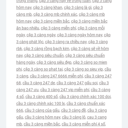
trong thang
,
cặp 3 càng hay về trong tuần
,
cặp 3 càng
hôm nay
,
cặp 3 càng khan
,
cặp 3 càng là gì
,
cặp 3
càng mb
,
cặp 3 càng mb chính xác
,
cặp 3 càng mb
hôm nay
,
cặp 3 càng miền bắc
,
cặp 3 càng miền bắc
ăn bao nhiêu
,
cặp 3 càng miễn phí
,
cặp 3 càng mỗi
ngày
,
cặp 3 càng ngày
,
cặp 3 càng ngày hôm nay
,
cặp
3 càng phát lộc
,
cặp 3 càng ra chiều nay
,
cặp 3 càng
rbk
,
cặp 3 càng rồng bạch kim
,
cặp 3 càng sẽ về hôm
nay
,
cặp 3 càng siêu chuẩn
,
cặp 3 càng siêu chuẩn
hàng ngày
,
cặp 3 càng siêu đẹp
,
cặp 3 càng so mien
phi
,
cặp 3 càng so phat tai
,
cặp 3 càng so sieu vip
,
cầu
3 càng
,
cầu 3 càng 247 6666 miễn phí
,
cầu 3 càng 247
68
,
cầu 3 càng 247 de
,
cầu 3 càng 247 gấu soi
,
cầu 3
càng 247 ưu
,
cầu 3 càng 247 vip miễn phí
,
cầu 3 càng
4 số
,
cầu 3 càng 400 số
,
cầu 3 càng chính xác 100 doi
,
cầu 3 càng chính xác 100 lx
,
cầu 3 càng chuẩn xác
666
,
cầu 3 càng của gấu
,
cầu 3 càng đề
,
cầu 3 càng
gấu
,
cầu 3 càng hôm nay
,
cầu 3 càng lô
,
cau 3 cang
mb
,
cầu 3 càng miền bắc
,
cầu 3 càng miễn phí 4 số
,