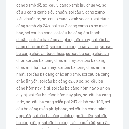
cang xsmb đề
,
soi cau 3 cang xsmb lau chua ve
,
soi
cầu 3 càng xsmb siêu chuẩn
,
soi cầu 3 càng xsmb
siêu chuẩn ro
,
soi cau 3 cang xsmb soi cau
,
soi cầu 3
càng xsmb vip 24h
,
soi cau 3 cang xsmb xo so mien
bac
,
soi cau ba cang
,
soi cầu ba càng âm thanh
chuẩn
,
soi cầu ba càng an giang hôm nay
,
soi cầu ba
càng chắc ăn 600
,
soi cầu ba càng chắc ăn âu
,
soi cầu
ba càng chắc ăn bao nhiêu
,
soi cầu ba càng chắc ăn
chơi
,
soi cầu ba càng chắc ăn nay
,
soi cầu ba càng
chắc ăn nhất hôm nay
,
soi cầu ba càng chắc ăn ra
nhất
,
soi cầu ba càng chắc ăn xsmb
,
soi cầu ba càng
chắc ăn yến
,
soi cầu ba càng e2 80 8c
,
soi cầu ba
càng hôm nay là gì
,
soi cầu ba càng hôm nay o union
city nj
,
soi cầu ba càng hôm nay plus
,
soi cầu ba càng
indo
,
soi cầu ba càng miễn phí 247 chính xác 100
,
soi
cầu ba càng miễn phí iphone
,
soi cầu ba càng minh
ngọc 66
,
soi cầu ba càng minh ngọc ăn tiền
,
soi cầu
ba càng rồng
,
soi cầu ba càng siêu chuẩn 00
,
soi cầu