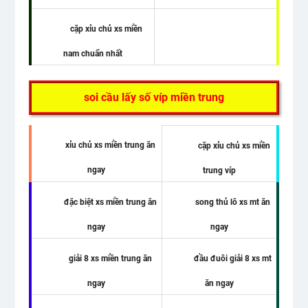
cặp xỉu chủ xs miền
nam chuẩn nhất
soi cầu lấy số víp miền trung
xỉu chủ xs miền trung ăn
cặp xỉu chủ xs miền
ngay
trung víp
đặc biệt xs miền trung ăn
song thủ lô xs mt ăn
ngay
ngay
giải 8 xs miền trung ăn
đầu đuôi giải 8 xs mt
ngay
ăn ngay