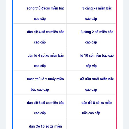
song thủ đề xs miền bắc
3 càng xs miền bắc
cao cấp
cao cấp
dàn đề 4 số xs miền bắc
3 càng 2 số miền bắc
cao cấp
cao cấp
dàn lô 4 số xs miền bắc
lô 10 số miền bắc cao
cao cấp
cấp víp
bạch thủ lô 2 nháy miền
đề đầu đuôi miền bắc
bắc cao cấp
cao cấp
dàn đề 6 số xs miền bắc
dàn đề 8 số xs miền
cao cấp
bắc cao cấp
dàn đề 10 số xs miền