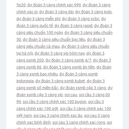
5p20
,
dự đoán 3 càng chính xác 999
,
dự đoán 3 càng
chính xác pi
,
dự đoán 3 càng dài
,
dự đoán 3 càng indo
,
dự đoán 3 càng miễn phí
,
dự đoán 3 càng ocbc
,
dự
đoán 3 càng quốc tế
,
dự đoán 3 càng rapid
,
dự đoán 3
càng siêu chuẩn 100 ngày
,
dự đoán 3 càng siêu chuẩn
50
,
dự đoán 3 càng siêu chuẩn bạc liêu
,
dự đoán 3
càng siêu chuẩn cà mau
,
dự đoán 3 càng siêu chuẩn
tại hà nội
,
dự đoán 3 càng vip hôm nay
,
dự đoán 3
càng xsmb 200
,
dự đoán 3 càng xsmb 4/7
,
dự đoán 3
càng xsmb 86
,
dự đoán 3 càng xsmb ăn tiền
,
dự đoán
3 càng xsmb bao nhiêu
,
dự đoán 3 càng xsmb
indonesia
,
dự đoán 3 càng xsmb kubet
,
dự đoán 3
càng xsmb số miền bắc
,
dự đoán xsmb cặp 3 càng
,
dự
đoán xsmb cặp 3 càng víp
,
soi cau
,
soi cầu 3 càng 00
99
,
soi cầu 3 càng chính xác 100 bugün
,
soi cầu 3
càng chính xác 100 ướt
,
soi cầu 3 càng chính xác 100
việt nam
,
soi cau 3 cang chinh xac ău
,
soi cau 3 cang
chinh xac binh dinh
,
soi cau 3 cang chinh xac rong
,
soi