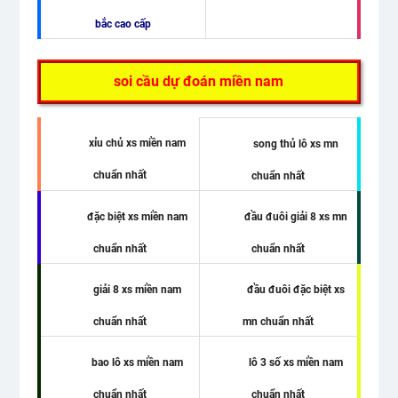
bắc cao cấp
soi cầu dự đoán miền nam
xỉu chủ xs miền nam
song thủ lô xs mn
chuẩn nhất
chuẩn nhất
đặc biệt xs miền nam
đầu đuôi giải 8 xs mn
chuẩn nhất
chuẩn nhất
giải 8 xs miền nam
đầu đuôi đặc biệt xs
chuẩn nhất
mn chuẩn nhất
bao lô xs miền nam
lô 3 số xs miền nam
chuẩn nhất
chuẩn nhất