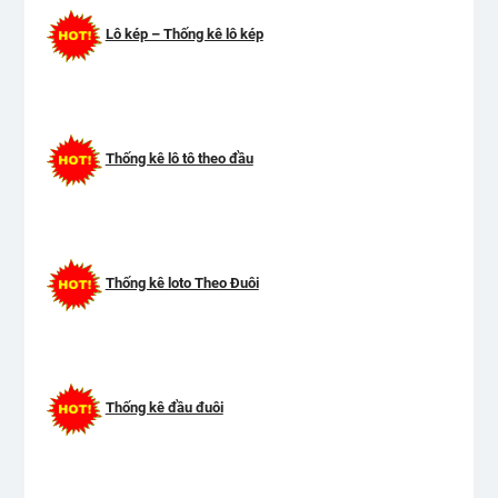
Lô kép – Thống kê lô kép
Thống kê lô tô theo đầu
Thống kê loto Theo Đuôi
Thống kê đầu đuôi