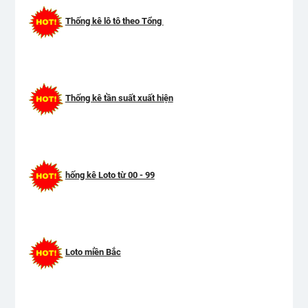
Thống kê lô tô theo Tổng
Thống kê tần suất xuất hiện
hống kê Loto từ 00 - 99
Loto miền Bắc