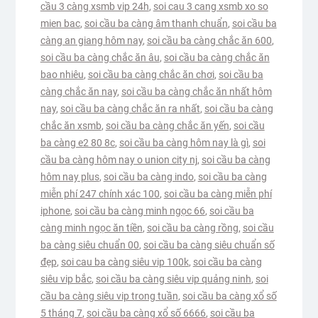
cầu 3 càng xsmb vip 24h
,
soi cau 3 cang xsmb xo so
mien bac
,
soi cầu ba càng âm thanh chuẩn
,
soi cầu ba
càng an giang hôm nay
,
soi cầu ba càng chắc ăn 600
,
soi cầu ba càng chắc ăn âu
,
soi cầu ba càng chắc ăn
bao nhiêu
,
soi cầu ba càng chắc ăn chơi
,
soi cầu ba
càng chắc ăn nay
,
soi cầu ba càng chắc ăn nhất hôm
nay
,
soi cầu ba càng chắc ăn ra nhất
,
soi cầu ba càng
chắc ăn xsmb
,
soi cầu ba càng chắc ăn yến
,
soi cầu
ba càng e2 80 8c
,
soi cầu ba càng hôm nay là gì
,
soi
cầu ba càng hôm nay o union city nj
,
soi cầu ba càng
hôm nay plus
,
soi cầu ba càng indo
,
soi cầu ba càng
miễn phí 247 chính xác 100
,
soi cầu ba càng miễn phí
iphone
,
soi cầu ba càng minh ngọc 66
,
soi cầu ba
càng minh ngọc ăn tiền
,
soi cầu ba càng rồng
,
soi cầu
ba càng siêu chuẩn 00
,
soi cầu ba càng siêu chuẩn số
đẹp
,
soi cau ba càng siêu vip 100k
,
soi cầu ba càng
siêu vip bắc
,
soi cầu ba càng siêu vip quảng ninh
,
soi
cầu ba càng siêu vip trong tuần
,
soi cầu ba càng xổ số
5 tháng 7
,
soi cầu ba càng xổ số 6666
,
soi cầu ba