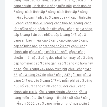
càng miền bắc hôm nay
,
cách tính 3 càng
,
cách tính 3
càng chuẩn
,
Cách tính 3 càng miền Bắc
,
cách tính ăn
3 càng
,
cách tính cặp 3 càng
,
cách tính cặp 3 càng
miền bắc
,
cách tính cặp 3 càng quay 4
,
cách tính cầu
3 càng
,
cách tính lô 3 càng
,
cách tính số 3 càng
,
cách
tính số ba càng
,
cách tính tiền cặp 3 càng
,
cặp 3 càng
,
cặp 3 càng 1 ăn bao nhiêu
,
cặp 3 càng 247
,
cặp 3
càng an bao nhiêu
,
cặp 3 càng cao cấp
,
cặp 3 càng
cặp số miền bắc
,
cặp 3 càng chiều nay
,
cặp 3 càng
chính xác
,
cặp 3 càng chính xác nhất
,
cặp 3 càng
chuẩn nhất
,
cặp 3 càng dep nhat hom nay
,
cặp 3 càng
đẹp hôm nay
,
cặp 3 càng gan
,
cặp 3 càng víp hôm nay
ăn to
,
cầu 3 càng 247 6666 miễn phí
,
cầu 3 càng 247
68
,
cầu 3 càng 247 de
,
cầu 3 càng 247 gấu soi
,
cầu 3
càng 247 ưu
,
cầu 3 càng 247 vip miễn phí
,
cầu 3 càng
400 số
,
cầu 3 càng chính xác 100 doi
,
cầu 3 càng
chính xác 100 lx
,
cầu 3 càng chuẩn xác 666
,
cầu 3
càng miền bắc
,
cầu 3 càng miễn phí 4 số
,
cầu 3 càng
miễn phí 5000
,
cầu 3 càng miễn phí chơi ngay
,
cầu 3