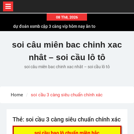
Skip
08 Th8, 2026
to
dự đoán xsmb cặp 3 càng víp hôm nay ăn to
content
dự đoán xsmb dàn đề 4 con hôm nay ăn to
dự đoán xsmb dàn đề 8 con hôm nay ăn to
soi câu miên bac chinh xac
nhât – soi cầu lô tô
soi câu miên bac chinh xac nhât – soi cầu lô tô
Home
soi cầu 3 càng siêu chuẩn chính xác
Thẻ:
soi cầu 3 càng siêu chuẩn chính xác
soi cầu bao lô chuẩn miền bắc