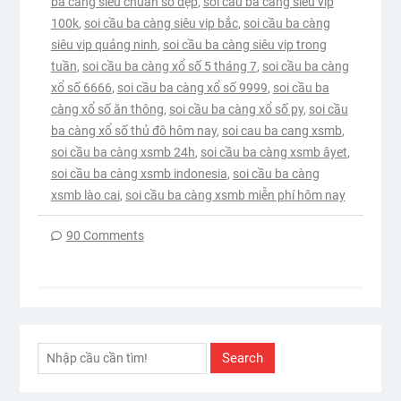
ba càng siêu chuẩn số đẹp
,
soi cau ba càng siêu vip
100k
,
soi cầu ba càng siêu vip bắc
,
soi cầu ba càng
siêu vip quảng ninh
,
soi cầu ba càng siêu vip trong
tuần
,
soi cầu ba càng xổ số 5 tháng 7
,
soi cầu ba càng
xổ số 6666
,
soi cầu ba càng xổ số 9999
,
soi cầu ba
càng xổ số ăn thông
,
soi cầu ba càng xổ số py
,
soi cầu
ba càng xổ số thủ đô hôm nay
,
soi cau ba cang xsmb
,
soi cầu ba càng xsmb 24h
,
soi cầu ba càng xsmb âyet
,
soi cầu ba càng xsmb indonesia
,
soi cầu ba càng
xsmb lào cai
,
soi cầu ba càng xsmb miễn phí hôm nay
90 Comments
Search