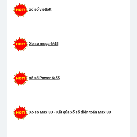
xổ số vietlott
Xo so mega 6/45
xổ số Power 6/55
Xo so Max 3D - Kết qủa xổ số điện toán Max 3D