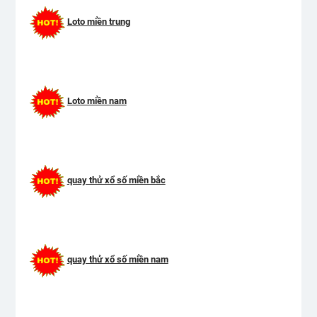
Loto miền trung
Loto miền nam
quay thử xổ số miền bắc
quay thử xổ số miền nam