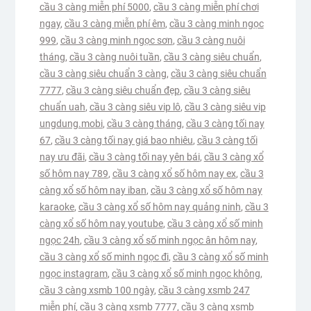
cầu 3 càng miễn phí 5000
,
cầu 3 càng miễn phí chơi
ngay
,
cầu 3 càng miễn phí êm
,
cầu 3 càng minh ngọc
999
,
cầu 3 càng minh ngọc sơn
,
cầu 3 càng nuôi
tháng
,
cầu 3 càng nuôi tuần
,
cầu 3 càng siêu chuẩn
,
cầu 3 càng siêu chuẩn 3 càng
,
cầu 3 càng siêu chuẩn
7777
,
cầu 3 càng siêu chuẩn đẹp
,
cầu 3 càng siêu
chuẩn uah
,
cầu 3 càng siêu vip lô
,
cầu 3 càng siêu vip
ungdung.mobi
,
cầu 3 càng tháng
,
cầu 3 càng tối nay
67
,
cầu 3 càng tối nay giá bao nhiêu
,
cầu 3 càng tối
nay ưu đãi
,
cầu 3 càng tối nay yên bái
,
cầu 3 càng xổ
số hôm nay 789
,
cầu 3 càng xổ số hôm nay ex
,
cầu 3
càng xổ số hôm nay iban
,
cầu 3 càng xổ số hôm nay
karaoke
,
cầu 3 càng xổ số hôm nay quảng ninh
,
cầu 3
càng xổ số hôm nay youtube
,
cầu 3 càng xổ số minh
ngọc 24h
,
cầu 3 càng xổ số minh ngọc ân hôm nay
,
cầu 3 càng xổ số minh ngọc đi
,
cầu 3 càng xổ số minh
ngọc instagram
,
cầu 3 càng xổ số minh ngọc không
,
cầu 3 càng xsmb 100 ngày
,
cầu 3 càng xsmb 247
miễn phí
,
cầu 3 càng xsmb 7777
,
cầu 3 càng xsmb