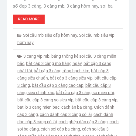
số đẹp 3 càng, 3 càng mb, 3 càng hôm nay, soi ba
READ MORE
Soi cầu mb siêu cấp hôm nay
,
Soi cầu mb siêu víp
hôm nay
3 cang vip mb
,
bảng thống kê soi cầu 3 càng miền
bắc
,
bắt cặp 3 càng mb hàng ngày
,
bắt cặp 3 càng
phát tài
,
bắt cặp 3 càng rồng bạch kim
,
bắt cặp 3
càng siêu chuẩn
,
bắt cặp 3 càng siêu víp
,
bắt cầu cặp
3 càng
,
bắt cầu cặp 3 càng cao cap
,
bắt cầu cặp 3
càng sieu chính xác
,
bắt cầu cặp 3 càng so mien phí
,
bắt cầu cặp 3 càng so sieu vip
,
bắt cầu cặp 3 càng vip
,
bat lo 3 cang mien bac
,
cách ăn ba càng
,
Cách đánh
cặp 3 càng
,
cách đánh cặp 3 càng có lãi
,
cách đánh
dàn cặp 3 càng có lãi
,
cách ghép dàn cặp 3 càng
,
cách
soi ba càng
,
cách soi cặp ba càng
,
cách soi cầu 3