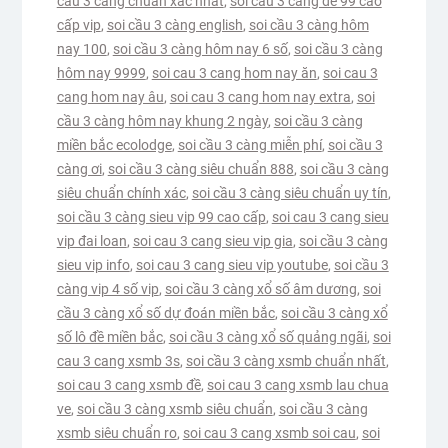
cầu 3 càng chuẩn xác nhất
,
soi cầu 3 càng de 99 cao
cấp vip
,
soi cầu 3 càng english
,
soi cầu 3 càng hôm
nay 100
,
soi cầu 3 càng hôm nay 6 số
,
soi cầu 3 càng
hôm nay 9999
,
soi cau 3 cang hom nay ăn
,
soi cau 3
cang hom nay âu
,
soi cau 3 cang hom nay extra
,
soi
cầu 3 càng hôm nay khung 2 ngày
,
soi cầu 3 càng
miền bắc ecolodge
,
soi cầu 3 càng miễn phí
,
soi cầu 3
càng ơi
,
soi cầu 3 càng siêu chuẩn 888
,
soi cầu 3 càng
siêu chuẩn chính xác
,
soi cầu 3 càng siêu chuẩn uy tín
,
soi cầu 3 càng sieu vip 99 cao cấp
,
soi cau 3 cang sieu
vip đai loan
,
soi cau 3 cang sieu vip gia
,
soi cầu 3 càng
sieu vip info
,
soi cau 3 cang sieu vip youtube
,
soi cầu 3
càng vip 4 số vip
,
soi cầu 3 càng xổ số âm dương
,
soi
cầu 3 càng xổ số dự đoán miền bắc
,
soi cầu 3 càng xổ
số lô đề miền bắc
,
soi cầu 3 càng xổ số quảng ngãi
,
soi
cau 3 cang xsmb 3s
,
soi cầu 3 càng xsmb chuẩn nhất
,
soi cau 3 cang xsmb đề
,
soi cau 3 cang xsmb lau chua
ve
,
soi cầu 3 càng xsmb siêu chuẩn
,
soi cầu 3 càng
xsmb siêu chuẩn ro
,
soi cau 3 cang xsmb soi cau
,
soi