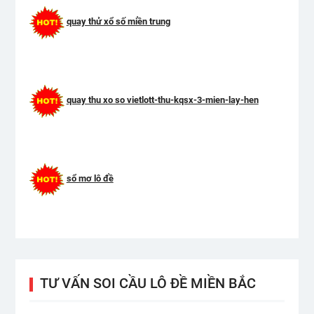
quay thử xổ số miền trung
quay thu xo so vietlott-thu-kqsx-3-mien-lay-hen
sổ mơ lô đề
TƯ VẤN SOI CẦU LÔ ĐỀ MIỀN BẮC