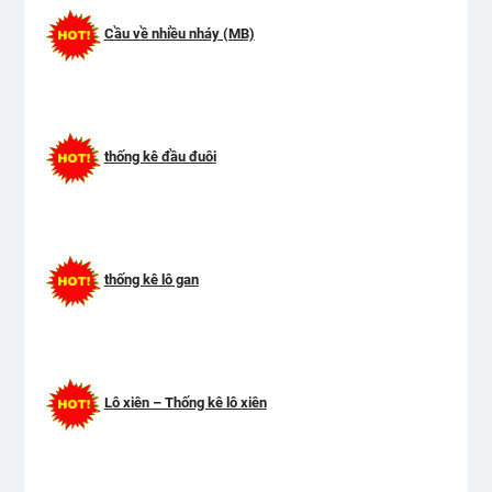
Cầu về nhiều nháy (MB)
thống kê đầu đuôi
thống kê lô gan
Lô xiên – Thống kê lô xiên