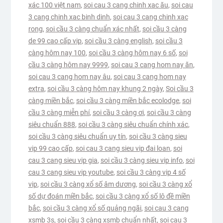
xác 100 việt nam
,
soi cau 3 cang chinh xac ău
,
soi cau
3 cang chinh xac binh dinh
,
soi cau 3 cang chinh xac
rong
,
soi cầu 3 càng chuẩn xác nhất
,
soi cầu 3 càng
de 99 cao cấp vip
,
soi cầu 3 càng english
,
soi cầu 3
càng hôm nay 100
,
soi cầu 3 càng hôm nay 6 số
,
soi
cầu 3 càng hôm nay 9999
,
soi cau 3 cang hom nay ăn
,
soi cau 3 cang hom nay âu
,
soi cau 3 cang hom nay
extra
,
soi cầu 3 càng hôm nay khung 2 ngày
,
Soi cầu 3
càng miền bắc
,
soi cầu 3 càng miền bắc ecolodge
,
soi
cầu 3 càng miễn phí
,
soi cầu 3 càng ơi
,
soi cầu 3 càng
siêu chuẩn 888
,
soi cầu 3 càng siêu chuẩn chính xác
,
soi cầu 3 càng siêu chuẩn uy tín
,
soi cầu 3 càng sieu
vip 99 cao cấp
,
soi cau 3 cang sieu vip đai loan
,
soi
cau 3 cang sieu vip gia
,
soi cầu 3 càng sieu vip info
,
soi
cau 3 cang sieu vip youtube
,
soi cầu 3 càng vip 4 số
vip
,
soi cầu 3 càng xổ số âm dương
,
soi cầu 3 càng xổ
số dự đoán miền bắc
,
soi cầu 3 càng xổ số lô đề miền
bắc
,
soi cầu 3 càng xổ số quảng ngãi
,
soi cau 3 cang
xsmb 3s
,
soi cầu 3 càng xsmb chuẩn nhất
,
soi cau 3