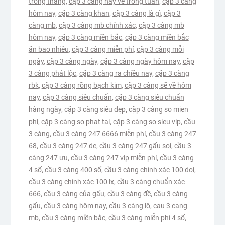
trong thang
,
cặp 3 càng hay về trong tuần
,
cặp 3 càng
hôm nay
,
cặp 3 càng khan
,
cặp 3 càng là gì
,
cặp 3
càng mb
,
cặp 3 càng mb chính xác
,
cặp 3 càng mb
hôm nay
,
cặp 3 càng miền bắc
,
cặp 3 càng miền bắc
ăn bao nhiêu
,
cặp 3 càng miễn phí
,
cặp 3 càng mỗi
ngày
,
cặp 3 càng ngày
,
cặp 3 càng ngày hôm nay
,
cặp
3 càng phát lộc
,
cặp 3 càng ra chiều nay
,
cặp 3 càng
rbk
,
cặp 3 càng rồng bạch kim
,
cặp 3 càng sẽ về hôm
nay
,
cặp 3 càng siêu chuẩn
,
cặp 3 càng siêu chuẩn
hàng ngày
,
cặp 3 càng siêu đẹp
,
cặp 3 càng so mien
phi
,
cặp 3 càng so phat tai
,
cặp 3 càng so sieu vip
,
cầu
3 càng
,
cầu 3 càng 247 6666 miễn phí
,
cầu 3 càng 247
68
,
cầu 3 càng 247 de
,
cầu 3 càng 247 gấu soi
,
cầu 3
càng 247 ưu
,
cầu 3 càng 247 vip miễn phí
,
cầu 3 càng
4 số
,
cầu 3 càng 400 số
,
cầu 3 càng chính xác 100 doi
,
cầu 3 càng chính xác 100 lx
,
cầu 3 càng chuẩn xác
666
,
cầu 3 càng của gấu
,
cầu 3 càng đề
,
cầu 3 càng
gấu
,
cầu 3 càng hôm nay
,
cầu 3 càng lô
,
cau 3 cang
mb
,
cầu 3 càng miền bắc
,
cầu 3 càng miễn phí 4 số
,