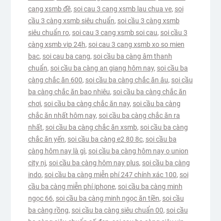
cang xsmb đề
,
soi cau 3 cang xsmb lau chua ve
,
soi
cầu 3 càng xsmb siêu chuẩn
,
soi cầu 3 càng xsmb
siêu chuẩn ro
,
soi cau 3 cang xsmb soi cau
,
soi cầu 3
càng xsmb vip 24h
,
soi cau 3 cang xsmb xo so mien
bac
,
soi cau ba cang
,
soi cầu ba càng âm thanh
chuẩn
,
soi cầu ba càng an giang hôm nay
,
soi cầu ba
càng chắc ăn 600
,
soi cầu ba càng chắc ăn âu
,
soi cầu
ba càng chắc ăn bao nhiêu
,
soi cầu ba càng chắc ăn
chơi
,
soi cầu ba càng chắc ăn nay
,
soi cầu ba càng
chắc ăn nhất hôm nay
,
soi cầu ba càng chắc ăn ra
nhất
,
soi cầu ba càng chắc ăn xsmb
,
soi cầu ba càng
chắc ăn yến
,
soi cầu ba càng e2 80 8c
,
soi cầu ba
càng hôm nay là gì
,
soi cầu ba càng hôm nay o union
city nj
,
soi cầu ba càng hôm nay plus
,
soi cầu ba càng
indo
,
soi cầu ba càng miễn phí 247 chính xác 100
,
soi
cầu ba càng miễn phí iphone
,
soi cầu ba càng minh
ngọc 66
,
soi cầu ba càng minh ngọc ăn tiền
,
soi cầu
ba càng rồng
,
soi cầu ba càng siêu chuẩn 00
,
soi cầu