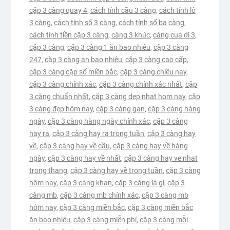
cặp 3 càng quay 4
,
cách tính cầu 3 càng
,
cách tính lô
3 càng
,
cách tính số 3 càng
,
cách tính số ba càng
,
cách tính tiền cặp 3 càng
,
càng 3 khúc
,
càng cua dì 3
,
cặp 3 càng
,
cặp 3 càng 1 ăn bao nhiêu
,
cặp 3 càng
247
,
cặp 3 càng an bao nhiêu
,
cặp 3 càng cao cấp
,
cặp 3 càng cặp số miền bắc
,
cặp 3 càng chiều nay
,
cặp 3 càng chính xác
,
cặp 3 càng chính xác nhất
,
cặp
3 càng chuẩn nhất
,
cặp 3 càng dep nhat hom nay
,
cặp
3 càng đẹp hôm nay
,
cặp 3 càng gan
,
cặp 3 càng hàng
ngày
,
cặp 3 càng hàng ngày chính xác
,
cặp 3 càng
hay ra
,
cặp 3 càng hay ra trong tuần
,
cặp 3 càng hay
về
,
cặp 3 càng hay về cầu
,
cặp 3 càng hay về hàng
ngày
,
cặp 3 càng hay về nhất
,
cặp 3 càng hay ve nhat
trong thang
,
cặp 3 càng hay về trong tuần
,
cặp 3 càng
hôm nay
,
cặp 3 càng khan
,
cặp 3 càng là gì
,
cặp 3
càng mb
,
cặp 3 càng mb chính xác
,
cặp 3 càng mb
hôm nay
,
cặp 3 càng miền bắc
,
cặp 3 càng miền bắc
ăn bao nhiêu
,
cặp 3 càng miễn phí
,
cặp 3 càng mỗi