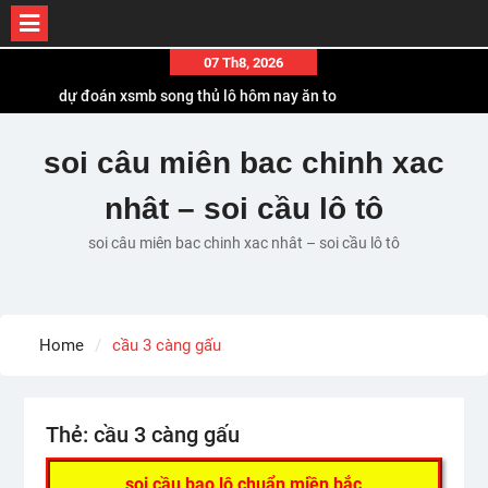
Skip
07 Th8, 2026
to
dự đoán xsmb song thủ lô hôm nay ăn to
content
dự đoán xsmb dàn đề 10 con hôm nay ăn to
dự đoán xsmb song thủ lô kép hôm nay ăn to
soi câu miên bac chinh xac
nhât – soi cầu lô tô
soi câu miên bac chinh xac nhât – soi cầu lô tô
Home
cầu 3 càng gấu
Thẻ:
cầu 3 càng gấu
soi cầu bao lô chuẩn miền bắc