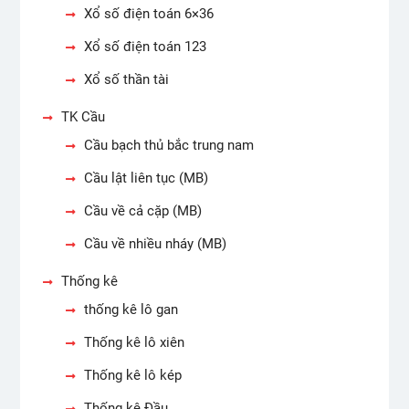
Xổ số điện toán 6×36
Xổ số điện toán 123
Xổ số thần tài
TK Cầu
Cầu bạch thủ bắc trung nam
Cầu lật liên tục (MB)
Cầu về cả cặp (MB)
Cầu về nhiều nháy (MB)
Thống kê
thống kê lô gan
Thống kê lô xiên
Thống kê lô kép
Thống kê Đầu