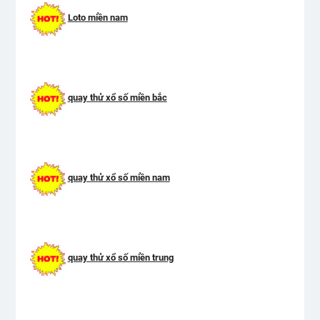
Loto miền nam
quay thử xổ số miền bắc
quay thử xổ số miền nam
quay thử xổ số miền trung