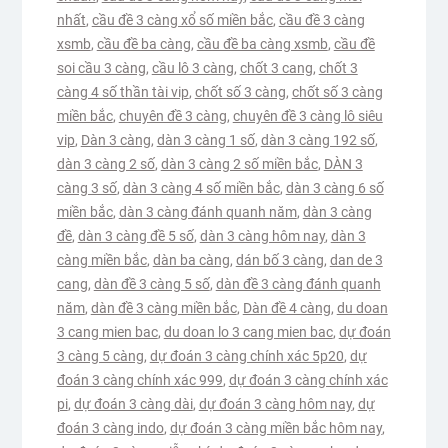
nhất
,
cầu đề 3 càng xổ số miền bắc
,
cầu đề 3 càng
xsmb
,
cầu đề ba càng
,
cầu đề ba càng xsmb
,
cầu đề
soi cầu 3 càng
,
cầu lô 3 càng
,
chốt 3 cang
,
chốt 3
càng 4 số thần tài vip
,
chốt số 3 càng
,
chốt số 3 càng
miền bắc
,
chuyên đề 3 càng
,
chuyên đề 3 càng lô siêu
vip
,
Dàn 3 càng
,
dàn 3 càng 1 số
,
dàn 3 càng 192 số
,
dàn 3 càng 2 số
,
dàn 3 càng 2 số miền bắc
,
DÀN 3
càng 3 số
,
dàn 3 càng 4 số miền bắc
,
dàn 3 càng 6 số
miền bắc
,
dàn 3 càng đánh quanh năm
,
dàn 3 càng
đề
,
dàn 3 càng đề 5 số
,
dàn 3 càng hôm nay
,
dàn 3
càng miền bắc
,
dàn ba càng
,
dán bố 3 càng
,
dan de 3
cang
,
dàn đề 3 càng 5 số
,
dàn đề 3 càng đánh quanh
năm
,
dàn đề 3 càng miền bắc
,
Dàn đề 4 càng
,
du doan
3 cang mien bac
,
du doan lo 3 cang mien bac
,
dự đoán
3 càng 5 càng
,
dự đoán 3 càng chính xác 5p20
,
dự
đoán 3 càng chính xác 999
,
dự đoán 3 càng chính xác
pi
,
dự đoán 3 càng dài
,
dự đoán 3 càng hôm nay
,
dự
đoán 3 càng indo
,
dự đoán 3 càng miền bắc hôm nay
,