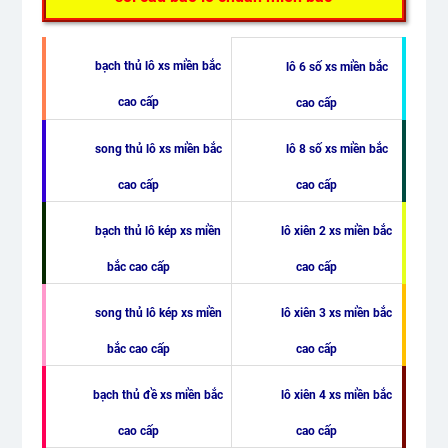
bạch thủ lô xs miền bắc
lô 6 số xs miền bắc
cao cấp
cao cấp
song thủ lô xs miền bắc
lô 8 số xs miền bắc
cao cấp
cao cấp
bạch thủ lô kép xs miền
lô xiên 2 xs miền bắc
bắc cao cấp
cao cấp
song thủ lô kép xs miền
lô xiên 3 xs miền bắc
bắc cao cấp
cao cấp
bạch thủ đề xs miền bắc
lô xiên 4 xs miền bắc
cao cấp
cao cấp