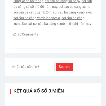
càng xổ số ăn thông
,
soi cầu ba càng xổ số py
,
soi cầu
ba càng xổ số thủ đô hôm nay
,
soi cau ba cang xsmb
,
soi cầu ba càng xsmb 24h
,
soi cầu ba càng xsmb âyet
,
soi cầu ba càng xsmb indonesia
,
soi cầu ba càng
xsmb lào cai
,
soi cầu ba càng xsmb miễn phí hôm nay
90 Comments
Search
KẾT QUẢ XỔ SỐ 3 MIỀN