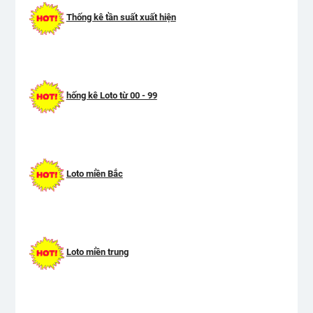
Thống kê tần suất xuất hiện
hống kê Loto từ 00 - 99
Loto miền Bắc
Loto miền trung