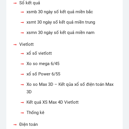
Sổ kết quả
xsmb 30 ngày số kết quả miền bắc
xsmt 30 ngày số kết quả miền trung
xsmn 30 ngày số kết quả miền nam
Vietlott
xổ số vietlott
Xo so mega 6/45
xổ số Power 6/55
Xo so Max 3D – Kết qủa xổ số điện toán Max
3D
Kết quả XS Max 4D Vietlott
Thống kê
Điện toán