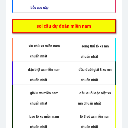
bắc cao cấp
soi cầu dự đoán miền nam
xỉu chủ xs miền nam
song thủ lô xs mn
chuẩn nhất
chuẩn nhất
đặc biệt xs miền nam
đầu đuôi giải 8 xs mn
chuẩn nhất
chuẩn nhất
giải 8 xs miền nam
đầu đuôi đặc biệt xs
chuẩn nhất
mn chuẩn nhất
bao lô xs miền nam
lô 3 số xs miền nam
chuẩn nhất
chuẩn nhất