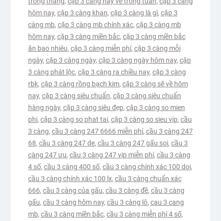
trong thang
,
cặp 3 càng hay về trong tuần
,
cặp 3 càng
hôm nay
,
cặp 3 càng khan
,
cặp 3 càng là gì
,
cặp 3
càng mb
,
cặp 3 càng mb chính xác
,
cặp 3 càng mb
hôm nay
,
cặp 3 càng miền bắc
,
cặp 3 càng miền bắc
ăn bao nhiêu
,
cặp 3 càng miễn phí
,
cặp 3 càng mỗi
ngày
,
cặp 3 càng ngày
,
cặp 3 càng ngày hôm nay
,
cặp
3 càng phát lộc
,
cặp 3 càng ra chiều nay
,
cặp 3 càng
rbk
,
cặp 3 càng rồng bạch kim
,
cặp 3 càng sẽ về hôm
nay
,
cặp 3 càng siêu chuẩn
,
cặp 3 càng siêu chuẩn
hàng ngày
,
cặp 3 càng siêu đẹp
,
cặp 3 càng so mien
phi
,
cặp 3 càng so phat tai
,
cặp 3 càng so sieu vip
,
cầu
3 càng
,
cầu 3 càng 247 6666 miễn phí
,
cầu 3 càng 247
68
,
cầu 3 càng 247 de
,
cầu 3 càng 247 gấu soi
,
cầu 3
càng 247 ưu
,
cầu 3 càng 247 vip miễn phí
,
cầu 3 càng
4 số
,
cầu 3 càng 400 số
,
cầu 3 càng chính xác 100 doi
,
cầu 3 càng chính xác 100 lx
,
cầu 3 càng chuẩn xác
666
,
cầu 3 càng của gấu
,
cầu 3 càng đề
,
cầu 3 càng
gấu
,
cầu 3 càng hôm nay
,
cầu 3 càng lô
,
cau 3 cang
mb
,
cầu 3 càng miền bắc
,
cầu 3 càng miễn phí 4 số
,