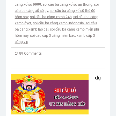
càng xổ số 9999
,
soi cầu ba càng xổ số ăn thông
,
soi
cầu ba càng xổ số py
,
soi cầu ba càng xổ số thủ đô
hôm nay
,
soi cầu ba càng xsmb 24h
,
soi cầu ba càng
xsmb âyet
,
soi cầu ba càng xsmb indonesia
,
soi cầu
ba càng xsmb lào cai
,
soi cầu ba càng xsmb miễn phí
hôm nay
,
soi cau cap 3 càng mien bac
,
xsmb cặp 3
càng víp
89 Comments
dự