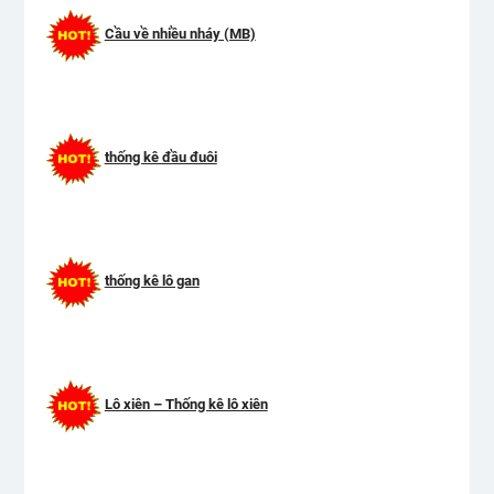
Cầu về nhiều nháy (MB)
thống kê đầu đuôi
thống kê lô gan
Lô xiên – Thống kê lô xiên