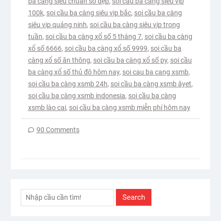
ba càng siêu chuẩn số đẹp
,
soi cau ba càng siêu vip
100k
,
soi cầu ba càng siêu vip bắc
,
soi cầu ba càng
siêu vip quảng ninh
,
soi cầu ba càng siêu vip trong
tuần
,
soi cầu ba càng xổ số 5 tháng 7
,
soi cầu ba càng
xổ số 6666
,
soi cầu ba càng xổ số 9999
,
soi cầu ba
càng xổ số ăn thông
,
soi cầu ba càng xổ số py
,
soi cầu
ba càng xổ số thủ đô hôm nay
,
soi cau ba cang xsmb
,
soi cầu ba càng xsmb 24h
,
soi cầu ba càng xsmb âyet
,
soi cầu ba càng xsmb indonesia
,
soi cầu ba càng
xsmb lào cai
,
soi cầu ba càng xsmb miễn phí hôm nay
90 Comments
Search