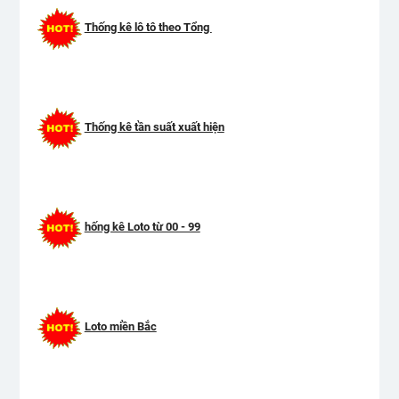
Thống kê lô tô theo Tổng
Thống kê tần suất xuất hiện
hống kê Loto từ 00 - 99
Loto miền Bắc