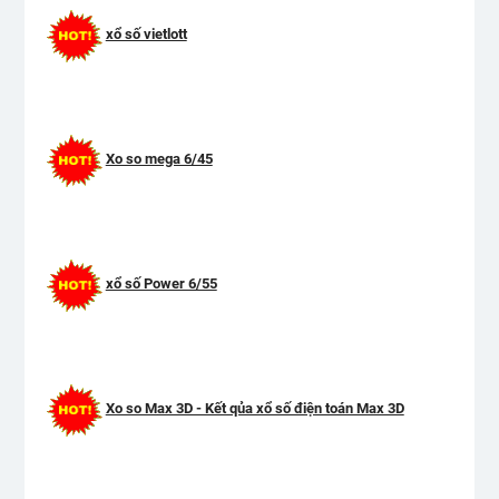
xổ số vietlott
Xo so mega 6/45
xổ số Power 6/55
Xo so Max 3D - Kết qủa xổ số điện toán Max 3D