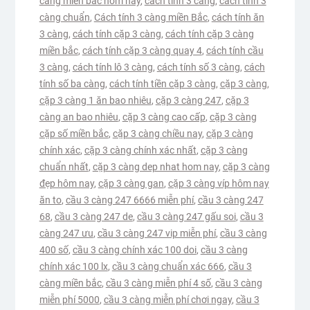
càng miền bắc hôm nay
,
cách tính 3 càng
,
cách tính 3
càng chuẩn
,
Cách tính 3 càng miền Bắc
,
cách tính ăn
3 càng
,
cách tính cặp 3 càng
,
cách tính cặp 3 càng
miền bắc
,
cách tính cặp 3 càng quay 4
,
cách tính cầu
3 càng
,
cách tính lô 3 càng
,
cách tính số 3 càng
,
cách
tính số ba càng
,
cách tính tiền cặp 3 càng
,
cặp 3 càng
,
cặp 3 càng 1 ăn bao nhiêu
,
cặp 3 càng 247
,
cặp 3
càng an bao nhiêu
,
cặp 3 càng cao cấp
,
cặp 3 càng
cặp số miền bắc
,
cặp 3 càng chiều nay
,
cặp 3 càng
chính xác
,
cặp 3 càng chính xác nhất
,
cặp 3 càng
chuẩn nhất
,
cặp 3 càng dep nhat hom nay
,
cặp 3 càng
đẹp hôm nay
,
cặp 3 càng gan
,
cặp 3 càng víp hôm nay
ăn to
,
cầu 3 càng 247 6666 miễn phí
,
cầu 3 càng 247
68
,
cầu 3 càng 247 de
,
cầu 3 càng 247 gấu soi
,
cầu 3
càng 247 ưu
,
cầu 3 càng 247 vip miễn phí
,
cầu 3 càng
400 số
,
cầu 3 càng chính xác 100 doi
,
cầu 3 càng
chính xác 100 lx
,
cầu 3 càng chuẩn xác 666
,
cầu 3
càng miền bắc
,
cầu 3 càng miễn phí 4 số
,
cầu 3 càng
miễn phí 5000
,
cầu 3 càng miễn phí chơi ngay
,
cầu 3