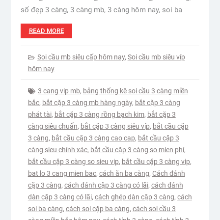
số đẹp 3 càng, 3 càng mb, 3 càng hôm nay, soi ba
READ MORE
Soi cầu mb siêu cấp hôm nay
,
Soi cầu mb siêu víp
hôm nay
3 cang vip mb
,
bảng thống kê soi cầu 3 càng miền
bắc
,
bắt cặp 3 càng mb hàng ngày
,
bắt cặp 3 càng
phát tài
,
bắt cặp 3 càng rồng bạch kim
,
bắt cặp 3
càng siêu chuẩn
,
bắt cặp 3 càng siêu víp
,
bắt cầu cặp
3 càng
,
bắt cầu cặp 3 càng cao cap
,
bắt cầu cặp 3
càng sieu chính xác
,
bắt cầu cặp 3 càng so mien phí
,
bắt cầu cặp 3 càng so sieu vip
,
bắt cầu cặp 3 càng vip
,
bat lo 3 cang mien bac
,
cách ăn ba càng
,
Cách đánh
cặp 3 càng
,
cách đánh cặp 3 càng có lãi
,
cách đánh
dàn cặp 3 càng có lãi
,
cách ghép dàn cặp 3 càng
,
cách
soi ba càng
,
cách soi cặp ba càng
,
cách soi cầu 3