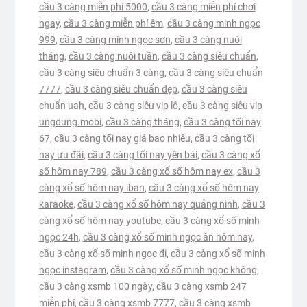
cầu 3 càng miễn phí 5000
,
cầu 3 càng miễn phí chơi
ngay
,
cầu 3 càng miễn phí êm
,
cầu 3 càng minh ngọc
999
,
cầu 3 càng minh ngọc sơn
,
cầu 3 càng nuôi
tháng
,
cầu 3 càng nuôi tuần
,
cầu 3 càng siêu chuẩn
,
cầu 3 càng siêu chuẩn 3 càng
,
cầu 3 càng siêu chuẩn
7777
,
cầu 3 càng siêu chuẩn đẹp
,
cầu 3 càng siêu
chuẩn uah
,
cầu 3 càng siêu vip lô
,
cầu 3 càng siêu vip
ungdung.mobi
,
cầu 3 càng tháng
,
cầu 3 càng tối nay
67
,
cầu 3 càng tối nay giá bao nhiêu
,
cầu 3 càng tối
nay ưu đãi
,
cầu 3 càng tối nay yên bái
,
cầu 3 càng xổ
số hôm nay 789
,
cầu 3 càng xổ số hôm nay ex
,
cầu 3
càng xổ số hôm nay iban
,
cầu 3 càng xổ số hôm nay
karaoke
,
cầu 3 càng xổ số hôm nay quảng ninh
,
cầu 3
càng xổ số hôm nay youtube
,
cầu 3 càng xổ số minh
ngọc 24h
,
cầu 3 càng xổ số minh ngọc ân hôm nay
,
cầu 3 càng xổ số minh ngọc đi
,
cầu 3 càng xổ số minh
ngọc instagram
,
cầu 3 càng xổ số minh ngọc không
,
cầu 3 càng xsmb 100 ngày
,
cầu 3 càng xsmb 247
miễn phí
,
cầu 3 càng xsmb 7777
,
cầu 3 càng xsmb