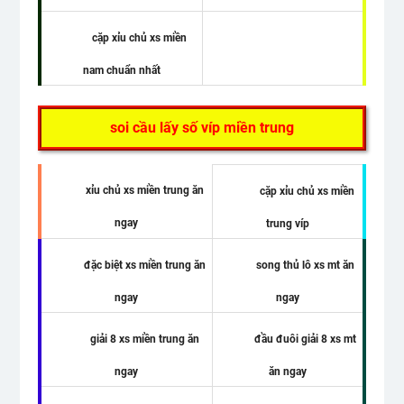
cặp xỉu chủ xs miền
nam chuẩn nhất
soi cầu lấy số víp miền trung
xỉu chủ xs miền trung ăn
cặp xỉu chủ xs miền
ngay
trung víp
đặc biệt xs miền trung ăn
song thủ lô xs mt ăn
ngay
ngay
giải 8 xs miền trung ăn
đầu đuôi giải 8 xs mt
ngay
ăn ngay