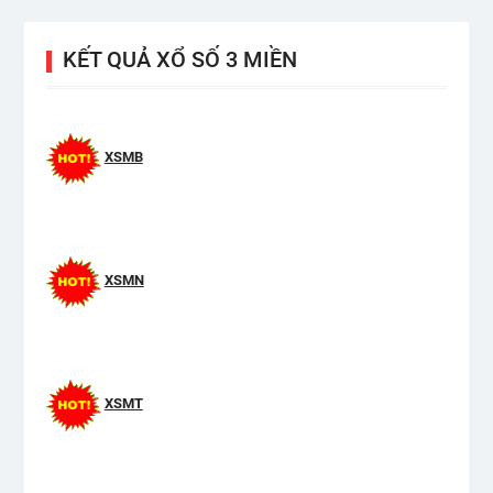
KẾT QUẢ XỔ SỐ 3 MIỀN
XSMB
XSMN
XSMT