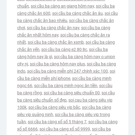
chuẩn
,
soi cầu ba càng an giang hôm nay
,
soi cầu ba
càng chắc ăn 600
,
soi cầu ba càng chắc ăn âu
,
soi cầu
ba càng chắc ăn bao nhiêu
,
soi cầu ba càng chắc ăn
chơi
,
soi cầu ba càng chắc ăn nay
,
soi cầu ba càng
chắc ăn nhất hôm nay
,
soi cầu ba càng chắc ăn ra
nhất
,
soi cầu ba càng chắc ăn xsmb
,
soi cầu ba càng
chắc ăn yến
,
soi cầu ba càng e2 80 8c
,
soi cầu ba
càng hôm nay là gì
,
soi cầu ba càng hôm nay o union
city nj
,
soi cầu ba càng hôm nay plus
,
soi cầu ba càng
indo
,
soi cầu ba càng miễn phí 247 chính xác 100
,
soi
cầu ba càng miễn phí iphone
,
soi cầu ba càng minh
ngọc 66
,
soi cầu ba càng minh ngọc ăn tiền
,
soi cầu
ba càng rồng
,
soi cầu ba càng siêu chuẩn 00
,
soi cầu
ba càng siêu chuẩn số đẹp
,
soi cau ba càng siêu vip
100k
,
soi cầu ba càng siêu vip bắc
,
soi cầu ba càng
siêu vip quảng ninh
,
soi cầu ba càng siêu vip trong
tuần
,
soi cầu ba càng xổ số 5 tháng 7
,
soi cầu ba càng
xổ số 6666
,
soi cầu ba càng xổ số 9999
,
soi cầu ba