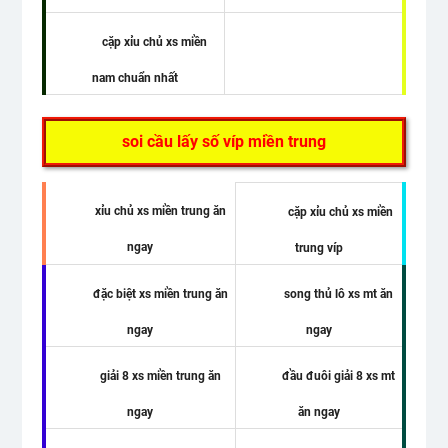
cặp xỉu chủ xs miền
nam chuẩn nhất
soi cầu lấy số víp miền trung
xỉu chủ xs miền trung ăn
cặp xỉu chủ xs miền
ngay
trung víp
đặc biệt xs miền trung ăn
song thủ lô xs mt ăn
ngay
ngay
giải 8 xs miền trung ăn
đầu đuôi giải 8 xs mt
ngay
ăn ngay