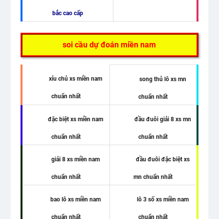
bắc cao cấp
soi cầu dự đoán miền nam
xỉu chủ xs miền nam
song thủ lô xs mn
chuẩn nhất
chuẩn nhất
đặc biệt xs miền nam
đầu đuôi giải 8 xs mn
chuẩn nhất
chuẩn nhất
giải 8 xs miền nam
đầu đuôi đặc biệt xs
chuẩn nhất
mn chuẩn nhất
bao lô xs miền nam
lô 3 số xs miền nam
chuẩn nhất
chuẩn nhất