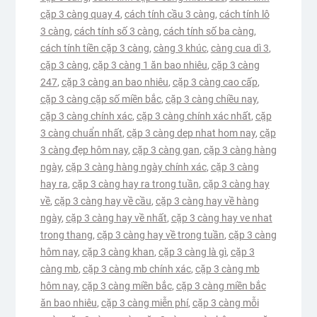
cặp 3 càng quay 4
,
cách tính cầu 3 càng
,
cách tính lô
3 càng
,
cách tính số 3 càng
,
cách tính số ba càng
,
cách tính tiền cặp 3 càng
,
càng 3 khúc
,
càng cua dì 3
,
cặp 3 càng
,
cặp 3 càng 1 ăn bao nhiêu
,
cặp 3 càng
247
,
cặp 3 càng an bao nhiêu
,
cặp 3 càng cao cấp
,
cặp 3 càng cặp số miền bắc
,
cặp 3 càng chiều nay
,
cặp 3 càng chính xác
,
cặp 3 càng chính xác nhất
,
cặp
3 càng chuẩn nhất
,
cặp 3 càng dep nhat hom nay
,
cặp
3 càng đẹp hôm nay
,
cặp 3 càng gan
,
cặp 3 càng hàng
ngày
,
cặp 3 càng hàng ngày chính xác
,
cặp 3 càng
hay ra
,
cặp 3 càng hay ra trong tuần
,
cặp 3 càng hay
về
,
cặp 3 càng hay về cầu
,
cặp 3 càng hay về hàng
ngày
,
cặp 3 càng hay về nhất
,
cặp 3 càng hay ve nhat
trong thang
,
cặp 3 càng hay về trong tuần
,
cặp 3 càng
hôm nay
,
cặp 3 càng khan
,
cặp 3 càng là gì
,
cặp 3
càng mb
,
cặp 3 càng mb chính xác
,
cặp 3 càng mb
hôm nay
,
cặp 3 càng miền bắc
,
cặp 3 càng miền bắc
ăn bao nhiêu
,
cặp 3 càng miễn phí
,
cặp 3 càng mỗi