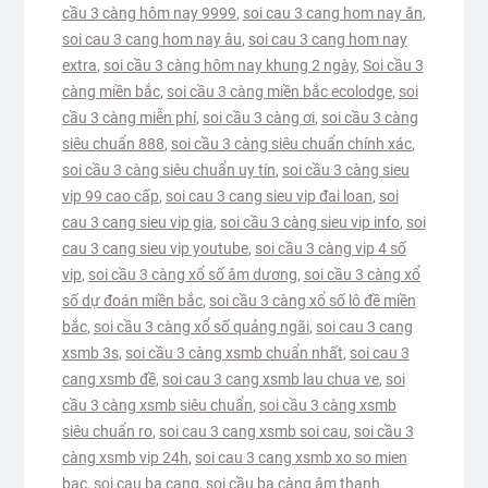
cầu 3 càng hôm nay 9999
,
soi cau 3 cang hom nay ăn
,
soi cau 3 cang hom nay âu
,
soi cau 3 cang hom nay
extra
,
soi cầu 3 càng hôm nay khung 2 ngày
,
Soi cầu 3
càng miền bắc
,
soi cầu 3 càng miền bắc ecolodge
,
soi
cầu 3 càng miễn phí
,
soi cầu 3 càng ơi
,
soi cầu 3 càng
siêu chuẩn 888
,
soi cầu 3 càng siêu chuẩn chính xác
,
soi cầu 3 càng siêu chuẩn uy tín
,
soi cầu 3 càng sieu
vip 99 cao cấp
,
soi cau 3 cang sieu vip đai loan
,
soi
cau 3 cang sieu vip gia
,
soi cầu 3 càng sieu vip info
,
soi
cau 3 cang sieu vip youtube
,
soi cầu 3 càng vip 4 số
vip
,
soi cầu 3 càng xổ số âm dương
,
soi cầu 3 càng xổ
số dự đoán miền bắc
,
soi cầu 3 càng xổ số lô đề miền
bắc
,
soi cầu 3 càng xổ số quảng ngãi
,
soi cau 3 cang
xsmb 3s
,
soi cầu 3 càng xsmb chuẩn nhất
,
soi cau 3
cang xsmb đề
,
soi cau 3 cang xsmb lau chua ve
,
soi
cầu 3 càng xsmb siêu chuẩn
,
soi cầu 3 càng xsmb
siêu chuẩn ro
,
soi cau 3 cang xsmb soi cau
,
soi cầu 3
càng xsmb vip 24h
,
soi cau 3 cang xsmb xo so mien
bac
,
soi cau ba cang
,
soi cầu ba càng âm thanh