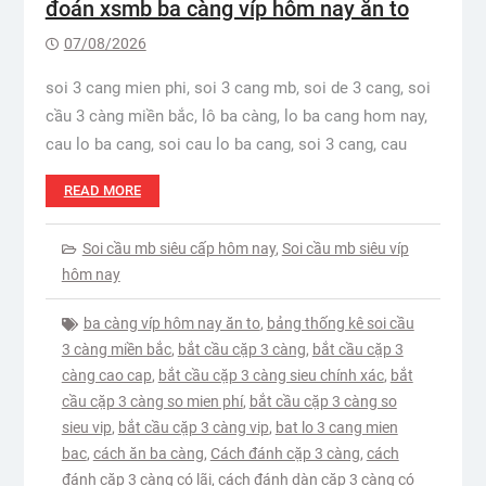
đoán xsmb ba càng víp hôm nay ăn to
07/08/2026
soi 3 cang mien phi, soi 3 cang mb, soi de 3 cang, soi
cầu 3 càng miền bắc, lô ba càng, lo ba cang hom nay,
cau lo ba cang, soi cau lo ba cang, soi 3 cang, cau
READ MORE
Soi cầu mb siêu cấp hôm nay
,
Soi cầu mb siêu víp
hôm nay
ba càng víp hôm nay ăn to
,
bảng thống kê soi cầu
3 càng miền bắc
,
bắt cầu cặp 3 càng
,
bắt cầu cặp 3
càng cao cap
,
bắt cầu cặp 3 càng sieu chính xác
,
bắt
cầu cặp 3 càng so mien phí
,
bắt cầu cặp 3 càng so
sieu vip
,
bắt cầu cặp 3 càng vip
,
bat lo 3 cang mien
bac
,
cách ăn ba càng
,
Cách đánh cặp 3 càng
,
cách
đánh cặp 3 càng có lãi
,
cách đánh dàn cặp 3 càng có