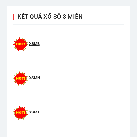
KẾT QUẢ XỔ SỐ 3 MIỀN
XSMB
XSMN
XSMT