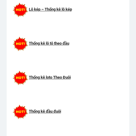
Lô kép – Thống kê lô kép
Thống kê lô tô theo đầu
Thống kê loto Theo Đuôi
Thống kê đầu đuôi