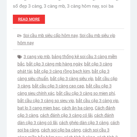
số đẹp 3 càng, 3 càng mb, 3 càng hôm nay, soi ba
READ MORE
Soi cầu mb siêu cấp hôm nay
,
Soi cầu mb siêu víp
hôm nay
3 cang vip mb
,
bảng thống kê soi cầu 3 càng miền
bắc
,
bắt cặp 3 càng mb hàng ngày
,
bắt cặp 3 càng
phát tài
,
bắt cặp 3 càng rồng bạch kim
,
bắt cặp 3
càng siêu chuẩn
,
bắt cặp 3 càng siêu víp
,
bắt cầu cặp
3 càng
,
bắt cầu cặp 3 càng cao cap
,
bắt cầu cặp 3
càng sieu chính xác
,
bắt cầu cặp 3 càng so mien phí
,
bắt cầu cặp 3 càng so sieu vip
,
bắt cầu cặp 3 càng vip
,
bat lo 3 cang mien bac
,
cách ăn ba càng
,
Cách đánh
cặp 3 càng
,
cách đánh cặp 3 càng có lãi
,
cách đánh
dàn cặp 3 càng có lãi
,
cách ghép dàn cặp 3 càng
,
cách
soi ba càng
,
cách soi cặp ba càng
,
cách soi cầu 3