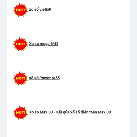
xổ số vietlott
Xo so mega 6/45
xổ số Power 6/55
Xo so Max 3D - Kết qủa xổ số điện toán Max 3D