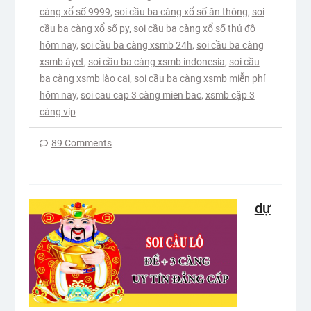
càng xổ số 9999
,
soi cầu ba càng xổ số ăn thông
,
soi
cầu ba càng xổ số py
,
soi cầu ba càng xổ số thủ đô
hôm nay
,
soi cầu ba càng xsmb 24h
,
soi cầu ba càng
xsmb âyet
,
soi cầu ba càng xsmb indonesia
,
soi cầu
ba càng xsmb lào cai
,
soi cầu ba càng xsmb miễn phí
hôm nay
,
soi cau cap 3 càng mien bac
,
xsmb cặp 3
càng víp
89 Comments
dự