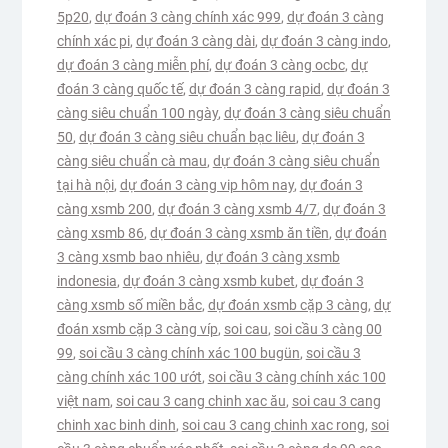
5p20
,
dự đoán 3 càng chính xác 999
,
dự đoán 3 càng
chính xác pi
,
dự đoán 3 càng dài
,
dự đoán 3 càng indo
,
dự đoán 3 càng miễn phí
,
dự đoán 3 càng ocbc
,
dự
đoán 3 càng quốc tế
,
dự đoán 3 càng rapid
,
dự đoán 3
càng siêu chuẩn 100 ngày
,
dự đoán 3 càng siêu chuẩn
50
,
dự đoán 3 càng siêu chuẩn bạc liêu
,
dự đoán 3
càng siêu chuẩn cà mau
,
dự đoán 3 càng siêu chuẩn
tại hà nội
,
dự đoán 3 càng vip hôm nay
,
dự đoán 3
càng xsmb 200
,
dự đoán 3 càng xsmb 4/7
,
dự đoán 3
càng xsmb 86
,
dự đoán 3 càng xsmb ăn tiền
,
dự đoán
3 càng xsmb bao nhiêu
,
dự đoán 3 càng xsmb
indonesia
,
dự đoán 3 càng xsmb kubet
,
dự đoán 3
càng xsmb số miền bắc
,
dự đoán xsmb cặp 3 càng
,
dự
đoán xsmb cặp 3 càng víp
,
soi cau
,
soi cầu 3 càng 00
99
,
soi cầu 3 càng chính xác 100 bugün
,
soi cầu 3
càng chính xác 100 ướt
,
soi cầu 3 càng chính xác 100
việt nam
,
soi cau 3 cang chinh xac ău
,
soi cau 3 cang
chinh xac binh dinh
,
soi cau 3 cang chinh xac rong
,
soi