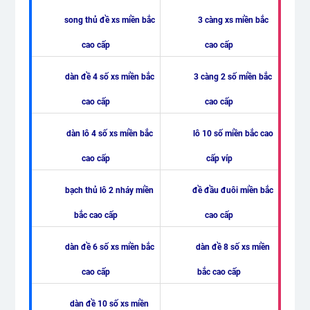
song thủ đề xs miền bắc
3 càng xs miền bắc
cao cấp
cao cấp
dàn đề 4 số xs miền bắc
3 càng 2 số miền bắc
cao cấp
cao cấp
dàn lô 4 số xs miền bắc
lô 10 số miền bắc cao
cao cấp
cấp víp
bạch thủ lô 2 nháy miền
đề đầu đuôi miền bắc
bắc cao cấp
cao cấp
dàn đề 6 số xs miền bắc
dàn đề 8 số xs miền
cao cấp
bắc cao cấp
dàn đề 10 số xs miền