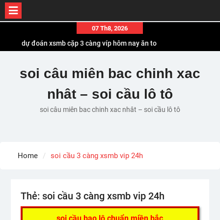
Skip
07 Th8, 2026
to
dự đoán xsmb cặp 3 càng víp hôm nay ăn to
content
dự đoán xsmb dàn đề 4 con hôm nay ăn to
dự đoán xsmb dàn đề 8 con hôm nay ăn to
soi câu miên bac chinh xac
nhât – soi cầu lô tô
soi câu miên bac chinh xac nhât – soi cầu lô tô
Home
soi cầu 3 càng xsmb vip 24h
Thẻ:
soi cầu 3 càng xsmb vip 24h
soi cầu bao lô chuẩn miền bắc