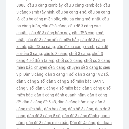
8888
,
cầu 3 càng xsmb ây
,
cầu 3 càng xsmb êđê
,
cầu
3 càng xsmb tây ninh
,
cầu ba càng 4 số
,
cầu ba càng
lô
,
cầu ba càng miền bắc
,
cầu ba càng mới nhất
,
cầu
ba càng tuần
,
cầu đề 3 càng
,
cầu đề 3 càng cực
chuẩn
,
cầu đề 3 càng hôm nay
,
cầu đề 3 càng mới
nhất
,
cầu đề 3 càng xổ số miền bắc
,
cầu đề 3 càng
xsmb
,
cầu đề ba càng
,
cầu đề ba càng xsmb
,
cầu đề
soi cầu 3 càng
,
cầu lô 3 càng
,
chốt 3 cang
,
chốt 3
càng 4 số thần tài vip
,
chốt số 3 càng
,
chốt số 3 càng
miền bắc
,
chuyên đề 3 càng
,
chuyên đề 3 càng lô siêu
vip
,
Dàn 3 càng
,
dàn 3 càng 1 số
,
dàn 3 càng 192 số
,
dàn 3 càng 2 số
,
dàn 3 càng 2 số miền bắc
,
DÀN 3
càng 3 số
,
dàn 3 càng 4 số miền bắc
,
dàn 3 càng 6 số
miền bắc
,
dàn 3 càng đánh quanh năm
,
dàn 3 càng
đề
,
dàn 3 càng đề 5 số
,
dàn 3 càng hôm nay
,
dàn 3
càng miền bắc
,
dàn ba càng
,
dán bố 3 càng
,
dan de 3
cang
,
dàn đề 3 càng 5 số
,
dàn đề 3 càng đánh quanh
năm
,
dàn đề 3 càng miền bắc
,
Dàn đề 4 càng
,
du doan