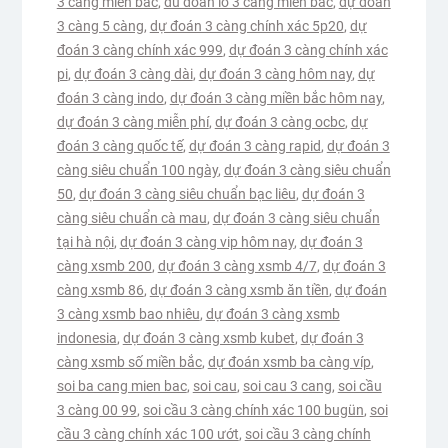
3 cang mien bac
,
du doan lo 3 cang mien bac
,
dự đoán
3 càng 5 càng
,
dự đoán 3 càng chính xác 5p20
,
dự
đoán 3 càng chính xác 999
,
dự đoán 3 càng chính xác
pi
,
dự đoán 3 càng dài
,
dự đoán 3 càng hôm nay
,
dự
đoán 3 càng indo
,
dự đoán 3 càng miền bắc hôm nay
,
dự đoán 3 càng miễn phí
,
dự đoán 3 càng ocbc
,
dự
đoán 3 càng quốc tế
,
dự đoán 3 càng rapid
,
dự đoán 3
càng siêu chuẩn 100 ngày
,
dự đoán 3 càng siêu chuẩn
50
,
dự đoán 3 càng siêu chuẩn bạc liêu
,
dự đoán 3
càng siêu chuẩn cà mau
,
dự đoán 3 càng siêu chuẩn
tại hà nội
,
dự đoán 3 càng vip hôm nay
,
dự đoán 3
càng xsmb 200
,
dự đoán 3 càng xsmb 4/7
,
dự đoán 3
càng xsmb 86
,
dự đoán 3 càng xsmb ăn tiền
,
dự đoán
3 càng xsmb bao nhiêu
,
dự đoán 3 càng xsmb
indonesia
,
dự đoán 3 càng xsmb kubet
,
dự đoán 3
càng xsmb số miền bắc
,
dự đoán xsmb ba càng víp
,
soi ba cang mien bac
,
soi cau
,
soi cau 3 cang
,
soi cầu
3 càng 00 99
,
soi cầu 3 càng chính xác 100 bugün
,
soi
cầu 3 càng chính xác 100 ướt
,
soi cầu 3 càng chính