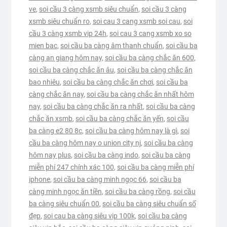
ve
,
soi cầu 3 càng xsmb siêu chuẩn
,
soi cầu 3 càng
xsmb siêu chuẩn ro
,
soi cau 3 cang xsmb soi cau
,
soi
cầu 3 càng xsmb vip 24h
,
soi cau 3 cang xsmb xo so
mien bac
,
soi cầu ba càng âm thanh chuẩn
,
soi cầu ba
càng an giang hôm nay
,
soi cầu ba càng chắc ăn 600
,
soi cầu ba càng chắc ăn âu
,
soi cầu ba càng chắc ăn
bao nhiêu
,
soi cầu ba càng chắc ăn chơi
,
soi cầu ba
càng chắc ăn nay
,
soi cầu ba càng chắc ăn nhất hôm
nay
,
soi cầu ba càng chắc ăn ra nhất
,
soi cầu ba càng
chắc ăn xsmb
,
soi cầu ba càng chắc ăn yến
,
soi cầu
ba càng e2 80 8c
,
soi cầu ba càng hôm nay là gì
,
soi
cầu ba càng hôm nay o union city nj
,
soi cầu ba càng
hôm nay plus
,
soi cầu ba càng indo
,
soi cầu ba càng
miễn phí 247 chính xác 100
,
soi cầu ba càng miễn phí
iphone
,
soi cầu ba càng minh ngọc 66
,
soi cầu ba
càng minh ngọc ăn tiền
,
soi cầu ba càng rồng
,
soi cầu
ba càng siêu chuẩn 00
,
soi cầu ba càng siêu chuẩn số
đẹp
,
soi cau ba càng siêu vip 100k
,
soi cầu ba càng