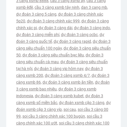
3 càng xsmb 8888
,
cầu 3 càng xsmb ây
,
cầu 3 càng
xsmb êđê
,
cầu 3 càng xsmb tây ninh
,
dan 3 cang mb
,
dự đoán 3 càng 5 càng
,
dự đoán 3 càng chính xác
5p20
,
dự đoán 3 càng chính xác 999
,
dự đoán 3 càng
chính xác pi
,
dự đoán 3 càng dài
,
dự đoán 3 càng indo
,
dự đoán 3 càng miễn phí
,
dự đoán 3 càng ocbc
,
dự
đoán 3 càng quốc tế
,
dự đoán 3 càng rapid
,
dự đoán 3
càng siêu chuẩn 100 ngày
,
dự đoán 3 càng siêu chuẩn
50
,
dự đoán 3 càng siêu chuẩn bạc liêu
,
dự đoán 3
càng siêu chuẩn cà mau
,
dự đoán 3 càng siêu chuẩn
tại hà nội
,
dự đoán 3 càng vip hôm nay
,
dự đoán 3
càng xsmb 200
,
dự đoán 3 càng xsmb 4/7
,
dự đoán 3
càng xsmb 86
,
dự đoán 3 càng xsmb ăn tiền
,
dự đoán
3 càng xsmb bao nhiêu
,
dự đoán 3 càng xsmb
indonesia
,
dự đoán 3 càng xsmb kubet
,
dự đoán 3
càng xsmb số miền bắc
,
dự đoán xsmb cặp 3 càng
,
dự
đoán xsmb cặp 3 càng víp
,
soi cau
,
soi cầu 3 càng 00
99
,
soi cầu 3 càng chính xác 100 bugün
,
soi cầu 3
càng chính xác 100 ướt
,
soi cầu 3 càng chính xác 100