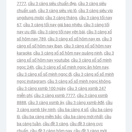
7777
,
cầu 3 càng siêu chuẩn đẹp
,
cầu 3 càng siêu
chuẩn uah
,
cầu 3 càng siêu vip lô
,
cầu 3 càng siêu vip
ungdung.mobi
,
cầu 3 càng tháng
,
cầu 3 càng tối nay
67
,
cầu 3 càng tối nay giá bao nhiêu
,
cầu 3 càng tối
nay ưu đãi
,
cầu 3 càng tối nay yên bái
,
cầu 3 càng xổ
số hôm nay 789
,
cầu 3 càng xổ số hôm nay ex
,
cầu 3
càng xổ số hôm nay iban
,
cầu 3 càng xổ số hôm nay
karaoke
,
cầu 3 càng xổ số hôm nay quảng ninh
,
cầu 3
càng xổ số hôm nay youtube
,
cầu 3 càng xổ số minh
ngọc 24h
,
cầu 3 càng xổ số minh ngọc ân hôm nay
,
cầu 3 càng xổ số minh ngọc đi
,
cầu 3 càng xổ số minh
ngọc instagram
,
cầu 3 càng xổ số minh ngọc không
,
cầu 3 càng xsmb 100 ngày
,
cầu 3 càng xsmb 247
miễn phí
,
cầu 3 càng xsmb 7777
,
cầu 3 càng xsmb
8888
,
cầu 3 càng xsmb ây
,
cầu 3 càng xsmb êđê
,
cầu
3 càng xsmb tây ninh
,
cầu ba càng 4 số
,
cầu ba càng
lô
,
cầu ba càng miền bắc
,
cầu ba càng mới nhất
,
cầu
ba càng tuần
,
cầu đề 3 càng
,
cầu đề 3 càng cực
chuẩn
,
cầu đề 3 càng hôm nay
,
cầu đề 3 càng mới