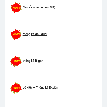
Cầu về nhiều nháy (MB)
thống kê đầu đuôi
thống kê lô gan
Lô xiên – Thống kê lô xiên