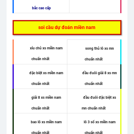
bắc cao cấp
soi cầu dự đoán miền nam
xỉu chủ xs miền nam
song thủ lô xs mn
chuẩn nhất
chuẩn nhất
đặc biệt xs miền nam
đầu đuôi giải 8 xs mn
chuẩn nhất
chuẩn nhất
giải 8 xs miền nam
đầu đuôi đặc biệt xs
chuẩn nhất
mn chuẩn nhất
bao lô xs miền nam
lô 3 số xs miền nam
chuẩn nhất
chuẩn nhất