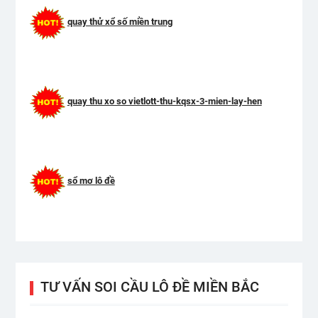
quay thử xổ số miền trung
quay thu xo so vietlott-thu-kqsx-3-mien-lay-hen
sổ mơ lô đề
TƯ VẤN SOI CẦU LÔ ĐỀ MIỀN BẮC