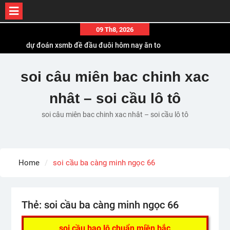
Skip
09 Th8, 2026
to
dự đoán xsmb đề đầu đuôi hôm nay ăn to
content
dự đoán xsmb song thủ lô hôm nay ăn to
dự đoán xsmb dàn đề 8 con hôm nay ăn to
soi câu miên bac chinh xac
nhât – soi cầu lô tô
soi câu miên bac chinh xac nhât – soi cầu lô tô
Home
soi cầu ba càng minh ngọc 66
Thẻ:
soi cầu ba càng minh ngọc 66
soi cầu bao lô chuẩn miền bắc