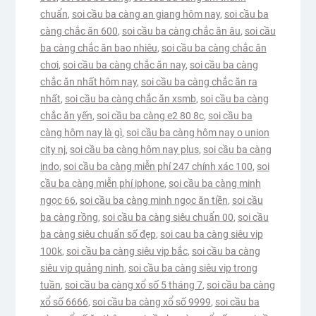
chuẩn
,
soi cầu ba càng an giang hôm nay
,
soi cầu ba
càng chắc ăn 600
,
soi cầu ba càng chắc ăn âu
,
soi cầu
ba càng chắc ăn bao nhiêu
,
soi cầu ba càng chắc ăn
chơi
,
soi cầu ba càng chắc ăn nay
,
soi cầu ba càng
chắc ăn nhất hôm nay
,
soi cầu ba càng chắc ăn ra
nhất
,
soi cầu ba càng chắc ăn xsmb
,
soi cầu ba càng
chắc ăn yến
,
soi cầu ba càng e2 80 8c
,
soi cầu ba
càng hôm nay là gì
,
soi cầu ba càng hôm nay o union
city nj
,
soi cầu ba càng hôm nay plus
,
soi cầu ba càng
indo
,
soi cầu ba càng miễn phí 247 chính xác 100
,
soi
cầu ba càng miễn phí iphone
,
soi cầu ba càng minh
ngọc 66
,
soi cầu ba càng minh ngọc ăn tiền
,
soi cầu
ba càng rồng
,
soi cầu ba càng siêu chuẩn 00
,
soi cầu
ba càng siêu chuẩn số đẹp
,
soi cau ba càng siêu vip
100k
,
soi cầu ba càng siêu vip bắc
,
soi cầu ba càng
siêu vip quảng ninh
,
soi cầu ba càng siêu vip trong
tuần
,
soi cầu ba càng xổ số 5 tháng 7
,
soi cầu ba càng
xổ số 6666
,
soi cầu ba càng xổ số 9999
,
soi cầu ba