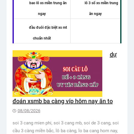
bao lô xs miền trung ăn
lô 3 số xs miền trung
ngay
ăn ngay
đầu đuôi đặc biệt xs mt
chuẩn nhất
dự
đoán xsmb ba càng víp hôm nay ăn to
08/08/2026
soi 3 cang mien phi, soi 3 cang mb, soi de 3 cang, soi
cầu 3 càng miền bắc, lô ba càng, lo ba cang hom nay,