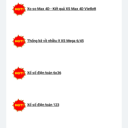
Xo so Max 4D - Kết quả XS Max 4D Vietlott
Thống kê về nhiều ít XS Mega 6/45
Xổ số điện toán 6x36
Xổ số điện toán 123