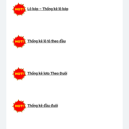
Lô kép – Thống kê lô kép
Thống kê lô tô theo đầu
Thống kê loto Theo Đuôi
Thống kê đầu đuôi