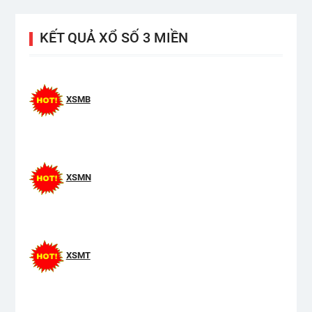
KẾT QUẢ XỔ SỐ 3 MIỀN
XSMB
XSMN
XSMT